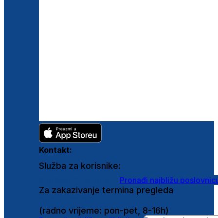
Kontakt:
Služba za korisnike:
shop@ghetaldus.hr
Pronađi najbližu poslovnic
Za zakazivanje termina pregleda
0800 222 025
(radno vrijeme: pon-pet, 8-16h)