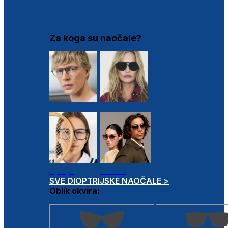
DIOPTRIJSKI OKVIRI
Za koga su naočale?
Muške
Ženske
Dječje
Unisex
SVE DIOPTRIJSKE NAOČALE >
Oblik okvira: