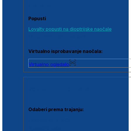
Poklon bonovi
Popusti
Loyalty popusti na dioptrijske naočale
Outlet dioptrijskih naočala
Virtualno isprobavanje naočala:
Virtualno ogledalo
KONTAKTNE LEĆE I OTOPINE
Odaberi prema trajanju:
Jednodnevne leće
Mjesečne leće