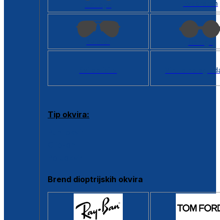
Kvadratan
Cat eye
Aviator
Okrugli
Svi oblici >
Virtualno ogled
Tip okvira:
Puni okvir
Clip-on
Poluokvir
Brend dioptrijskih okvira