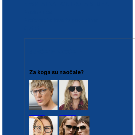
BESPLATNA KONTROLA SLUHA
Poslovnice
Proizvodi s loyalty popustima
Outlet
SUNČANE NAOČALE
Za koga su naočale?
Muške
Ženske