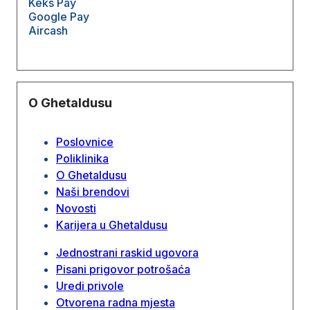
Keks Pay
Google Pay
Aircash
O Ghetaldusu
Poslovnice
Poliklinika
O Ghetaldusu
Naši brendovi
Novosti
Karijera u Ghetaldusu
Jednostrani raskid ugovora
Pisani prigovor potrošaća
Uredi privole
Otvorena radna mjesta