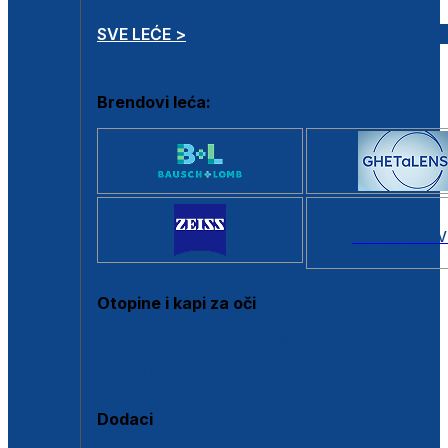
SVE LEĆE >
Brendovi leća:
SVI BRANDOV
Otopine i kapi za oči
Sve otopine za kontaktne leće
Sve kapi za oči
Dodaci