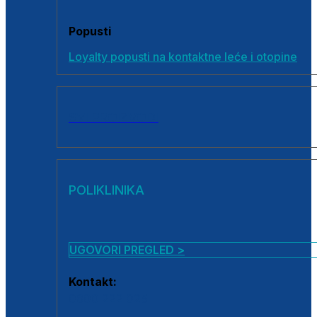
Popusti
Loyalty popusti na kontaktne leće i otopine
SVI PROIZVODI
POLIKLINIKA
UGOVORI PREGLED >
Kontakt:
0800 222 025