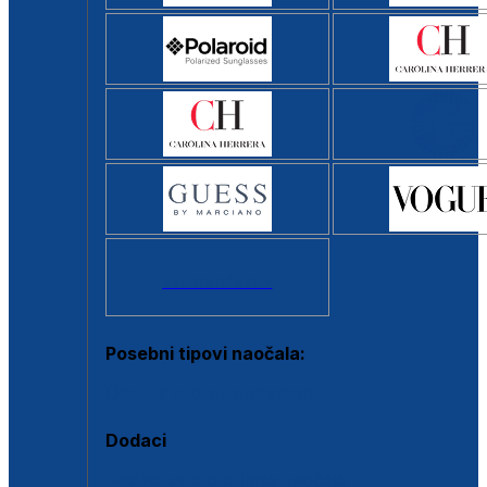
Svi brendovi >
Posebni tipovi naočala:
Okviri s clip-on dodatkom
Dodaci
Dodaci za dioptrijske naočale