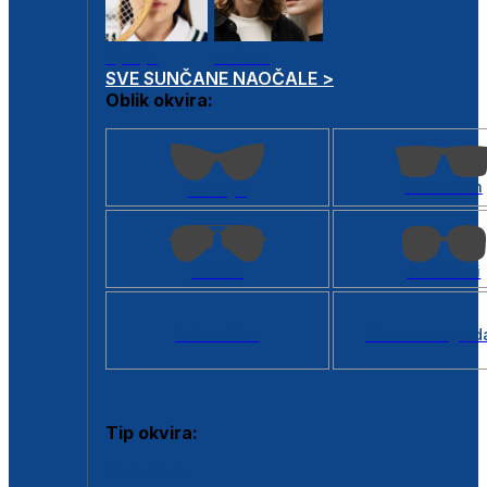
Dječje
Unisex
SVE SUNČANE NAOČALE >
Oblik okvira:
Kvadratan
Cat eye
Aviator
Četvrtasti
Svi oblici >
Virtualno ogled
Tip okvira:
Puni okvir