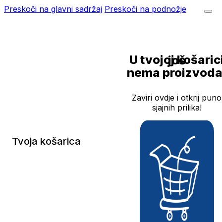
Preskoči na glavni sadržaj
Preskoči na podnožje
U tvojoj košarici još
nema proizvoda
Zaviri ovdje i otkrij puno
sjajnih prilika!
Tvoja košarica