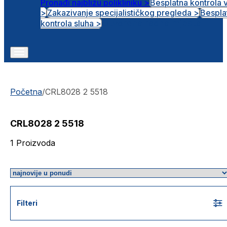
Pronađi najbližu polikliniku >
Besplatna kontrola 
>
Zakazivanje specijalističkog pregleda >
Bespla
Otvorena radna mjesta
kontrola sluha >
Početna
/
CRL8028 2 5518
CRL8028 2 5518
1
Proizvoda
Filteri