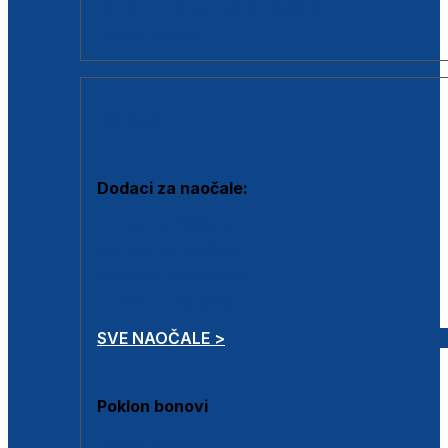
Dodaci za dioptrijske naočale
Poklon bonovi
DODACI
Dodaci za naočale:
Krpice za čišćenje
Kutijice za naočale
Sprejevi za čišćenje
Lančići za naočale
SVE NAOČALE >
Poklon bonovi
Poklon bonovi