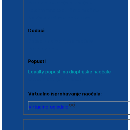
Polarizirane sunčane naočale
Fotokromatske sunčane naočale
Naočale s clip-on dodatkom
Dodaci
Dodaci za dioptrijske naočale
Poklon bonovi
Popusti
Loyalty popusti na dioptrijske naočale
Outlet dioptrijskih naočala
Virtualno isprobavanje naočala:
Virtualno ogledalo