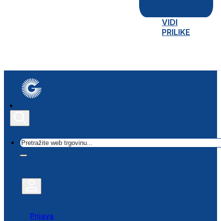
VIDI
PRILIKE
Traži
Prijava