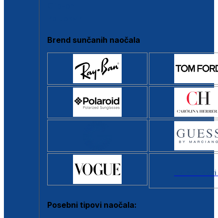
Clip-on
Poluokvir
Brend sunčanih naočala
Svi brendovi
Posebni tipovi naočala: