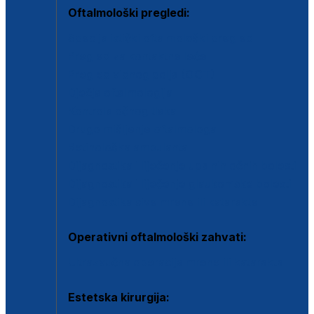
Oftalmološki pregledi:
Specijalistički oftalmološki pregled
Pregled za kontaktne leće
Pregled vidnog polja (OCT)
Dječja oftalmologija
Kontrola očnog tlaka
Drugo mišljenje oftalmologa
Retinološka ambulanta
Dijagnostika i liječenje upalnih očnih bolesti
Dijagnostika i liječenje glaukomske bolesti
Dijagnostika sive mrene ili katarakte
Operativni oftalmološki zahvati:
Ultrazvučna operacija mrene ili katarakta
Estetska kirurgija: