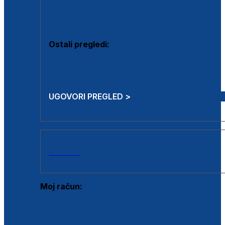
Estetska kirurgija i mali operativni zahvati
Aplikacija botoxa
Ostali pregledi:
Medicina rada
Sistematski pregled
UGOVORI PREGLED >
AKCIJE
Moj račun:
Prijava postojećeg korisnika
Registracija novog korisnika
Zaboravljena lozinka