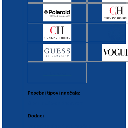
Svi brendovi >
Posebni tipovi naočala:
Okviri s clip-on dodatkom
Dodaci
Dodaci za dioptrijske naočale