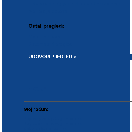
Estetska kirurgija i mali operativni zahvati
Aplikacija botoxa
Ostali pregledi:
Medicina rada
Sistematski pregled
UGOVORI PREGLED >
AKCIJE
Moj račun:
Prijava postojećeg korisnika
Registracija novog korisnika
Zaboravljena lozinka