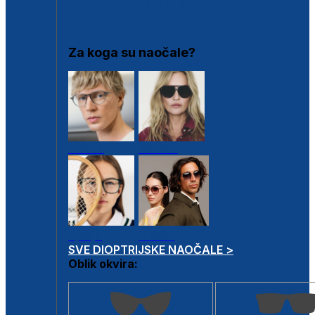
DIOPTRIJSKI OKVIRI
Za koga su naočale?
Muške
Ženske
Dječje
Unisex
SVE DIOPTRIJSKE NAOČALE >
Oblik okvira: