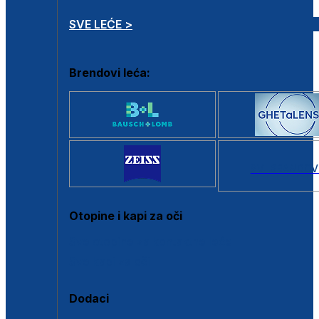
SVE LEĆE >
Brendovi leća:
SVI BRANDOV
Otopine i kapi za oči
Sve otopine za kontaktne leće
Sve kapi za oči
Dodaci