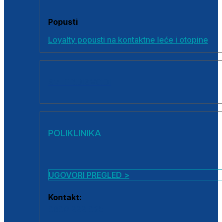
Popusti
Loyalty popusti na kontaktne leće i otopine
SVI PROIZVODI
POLIKLINIKA
UGOVORI PREGLED >
Kontakt:
0800 222 025