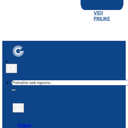
VIDI
PRILIKE
Traži
Prijava