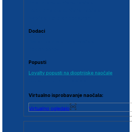
Polarizirane sunčane naočale
Fotokromatske sunčane naočale
Naočale s clip-on dodatkom
Dodaci
Dodaci za dioptrijske naočale
Poklon bonovi
Popusti
Loyalty popusti na dioptrijske naočale
Outlet dioptrijskih naočala
Virtualno isprobavanje naočala:
Virtualno ogledalo