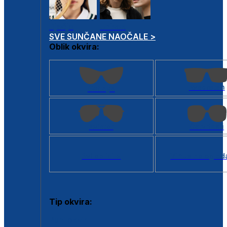
Dječje
Unisex
SVE SUNČANE NAOČALE >
Oblik okvira:
Kvadratan
Cat eye
Aviator
Četvrtasti
Svi oblici >
Virtualno ogled
Tip okvira:
Puni okvir