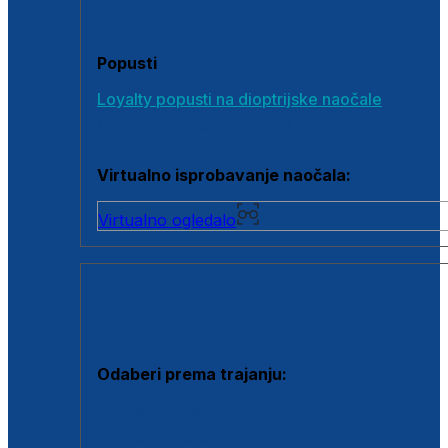
Poklon bonovi
Popusti
Loyalty popusti na dioptrijske naočale
Outlet dioptrijskih naočala
Virtualno isprobavanje naočala:
Virtualno ogledalo
KONTAKTNE LEĆE I OTOPINE
Odaberi prema trajanju:
Jednodnevne leće
Mjesečne leće