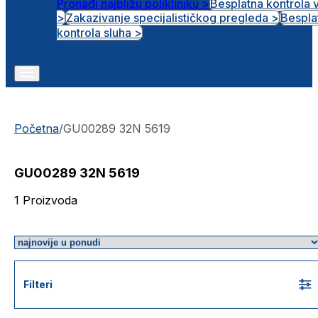
Pronađi najbližu polikliniku >
Besplatna kontrola 
>
Zakazivanje specijalističkog pregleda >
Bespla
Otvorena radna mjesta
kontrola sluha >
Početna
/
GU00289 32N 5619
GU00289 32N 5619
1
Proizvoda
Filteri