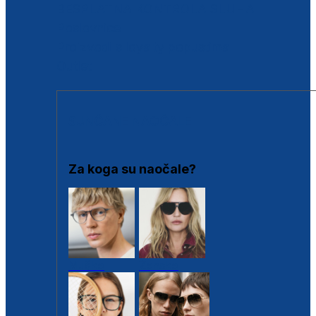
BESPLATNA KONTROLA SLUHA
Poslovnice
Proizvodi s loyalty popustima
Outlet
SUNČANE NAOČALE
Za koga su naočale?
Muške
Ženske