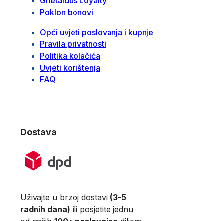
Ghetaldus Loyalty
Poklon bonovi
Opći uvjeti poslovanja i kupnje
Pravila privatnosti
Politika kolačića
Uvjeti korištenja
FAQ
Dostava
Uživajte u brzoj dostavi
(3-5
radnih dana)
ili posjetite jednu
od naših
100+ poslovnica
diljem