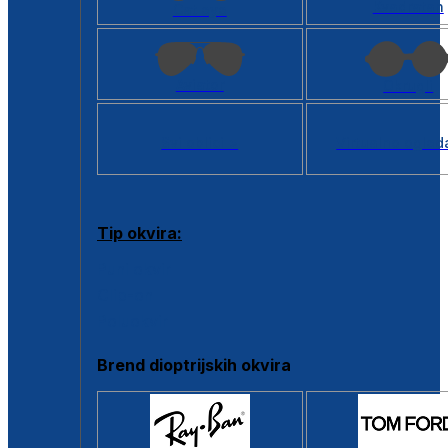
Kvadratan
Cat eye
Aviator
Okrugli
Svi oblici >
Virtualno ogled
Tip okvira:
Puni okvir
Clip-on
Poluokvir
Brend dioptrijskih okvira