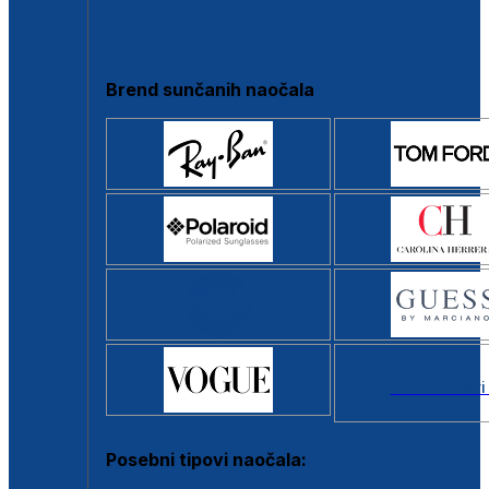
Clip-on
Poluokvir
Brend sunčanih naočala
Svi brendovi
Posebni tipovi naočala: