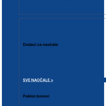
Dodaci za dioptrijske naočale
Poklon bonovi
DODACI
Dodaci za naočale:
Krpice za čišćenje
Kutijice za naočale
Sprejevi za čišćenje
Lančići za naočale
SVE NAOČALE >
Poklon bonovi
Poklon bonovi