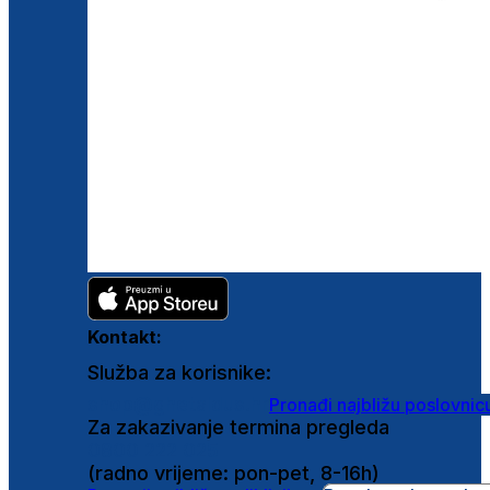
Kontakt:
Služba za korisnike:
shop@ghetaldus.hr
Pronađi najbližu poslovnic
Za zakazivanje termina pregleda
0800 222 025
(radno vrijeme: pon-pet, 8-16h)