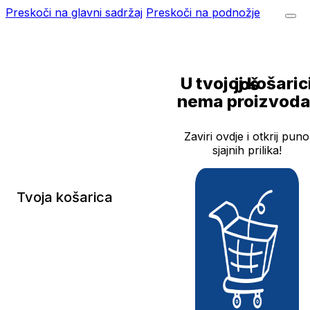
Preskoči na glavni sadržaj
Preskoči na podnožje
U tvojoj košarici još
nema proizvoda
Zaviri ovdje i otkrij puno
sjajnih prilika!
Tvoja košarica