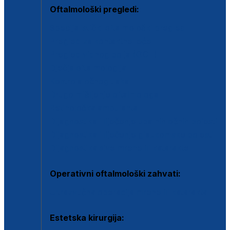
Oftalmološki pregledi:
Specijalistički oftalmološki pregled
Pregled za kontaktne leće
Pregled vidnog polja (OCT)
Dječja oftalmologija
Kontrola očnog tlaka
Drugo mišljenje oftalmologa
Retinološka ambulanta
Dijagnostika i liječenje upalnih očnih bolesti
Dijagnostika i liječenje glaukomske bolesti
Dijagnostika sive mrene ili katarakte
Operativni oftalmološki zahvati:
Ultrazvučna operacija mrene ili katarakta
Estetska kirurgija: