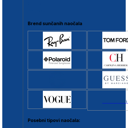
Clip-on
Poluokvir
Brend sunčanih naočala
Svi brendovi
Posebni tipovi naočala: