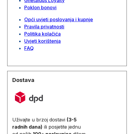
Ghetaldus Loyalty
Poklon bonovi
Opći uvjeti poslovanja i kupnje
Pravila privatnosti
Politika kolačića
Uvjeti korištenja
FAQ
Dostava
Uživajte u brzoj dostavi
(3-5
radnih dana)
ili posjetite jednu
od naših
100+ poslovnica
diljem