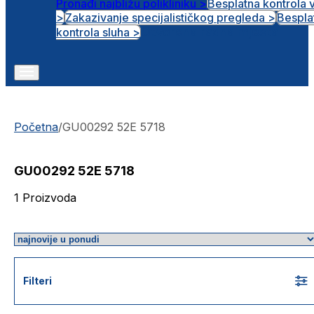
Pronađi najbližu polikliniku >
Besplatna kontrola 
>
Zakazivanje specijalističkog pregleda >
Bespla
Otvorena radna mjesta
kontrola sluha >
Početna
/
GU00292 52E 5718
GU00292 52E 5718
1
Proizvoda
Filteri