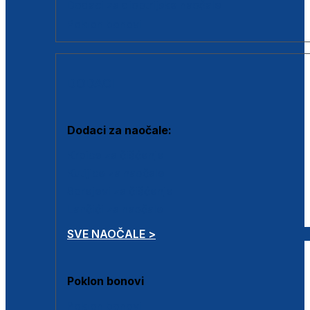
Dodaci za dioptrijske naočale
Poklon bonovi
DODACI
Dodaci za naočale:
Krpice za čišćenje
Kutijice za naočale
Sprejevi za čišćenje
Lančići za naočale
SVE NAOČALE >
Poklon bonovi
Poklon bonovi