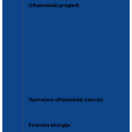
Oftalmološki pregledi:
Specijalistički oftalmološki pregled
Pregled za kontaktne leće
Pregled vidnog polja (OCT)
Dječja oftalmologija
Kontrola očnog tlaka
Drugo mišljenje oftalmologa
Retinološka ambulanta
Dijagnostika i liječenje upalnih očnih bolesti
Dijagnostika i liječenje glaukomske bolesti
Dijagnostika sive mrene ili katarakte
Operativni oftalmološki zahvati:
Ultrazvučna operacija mrene ili katarakta
Estetska kirurgija: