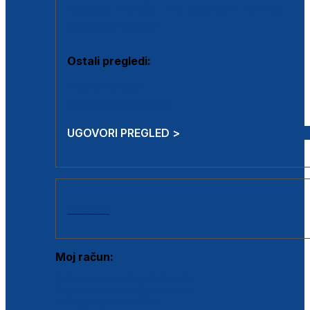
Estetska kirurgija i mali operativni zahvati
Aplikacija botoxa
Ostali pregledi:
Medicina rada
Sistematski pregled
UGOVORI PREGLED >
AKCIJE
Moj račun:
Prijava postojećeg korisnika
Registracija novog korisnika
Zaboravljena lozinka