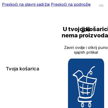
Preskoči na glavni sadržaj
Preskoči na podnožje
U tvojoj košarici još
nema proizvoda
Zaviri ovdje i otkrij puno
sjajnih prilika!
Tvoja košarica