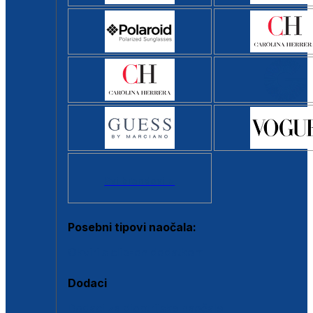
Svi brendovi >
Posebni tipovi naočala:
Okviri s clip-on dodatkom
Dodaci
Dodaci za dioptrijske naočale