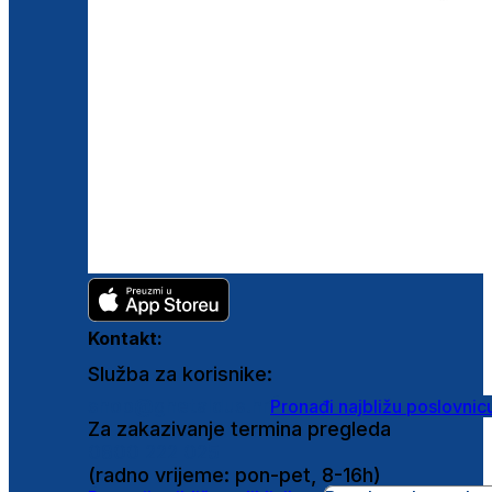
Kontakt:
Služba za korisnike:
shop@ghetaldus.hr
Pronađi najbližu poslovnic
Za zakazivanje termina pregleda
0800 222 025
(radno vrijeme: pon-pet, 8-16h)