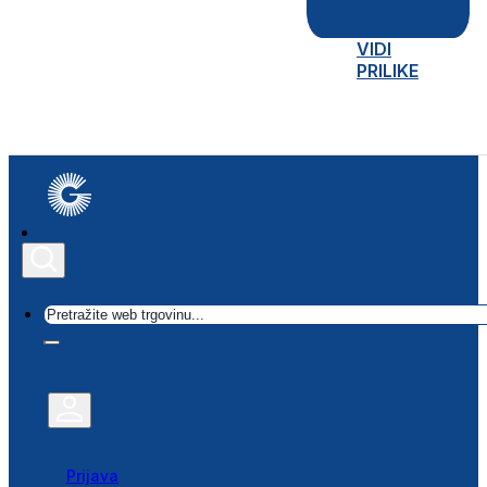
VIDI
PRILIKE
Traži
Prijava