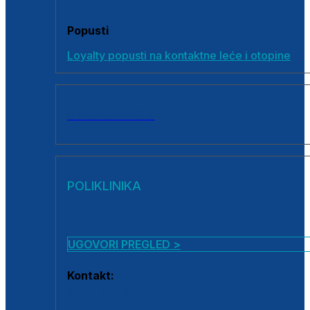
Popusti
Loyalty popusti na kontaktne leće i otopine
SVI PROIZVODI
POLIKLINIKA
UGOVORI PREGLED >
Kontakt:
0800 222 025