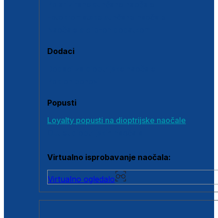
Polarizirane sunčane naočale
Fotokromatske sunčane naočale
Naočale s clip-on dodatkom
Dodaci
Dodaci za dioptrijske naočale
Poklon bonovi
Popusti
Loyalty popusti na dioptrijske naočale
Outlet dioptrijskih naočala
Virtualno isprobavanje naočala:
Virtualno ogledalo