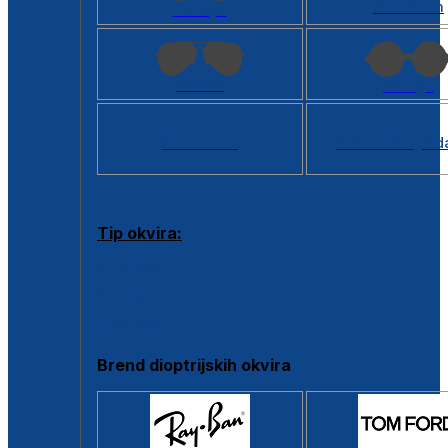
Kvadratan
Cat eye
Aviator
Okrugli
Svi oblici >
Virtualno ogled
Tip okvira:
Puni okvir
Clip-on
Poluokvir
Brend dioptrijskih okvira