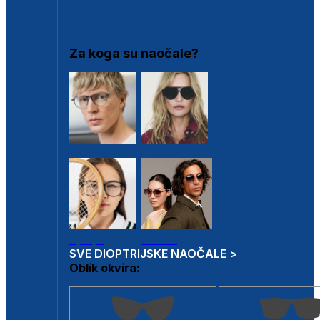
DIOPTRIJSKI OKVIRI
Za koga su naočale?
Muške
Ženske
Dječje
Unisex
SVE DIOPTRIJSKE NAOČALE >
Oblik okvira: