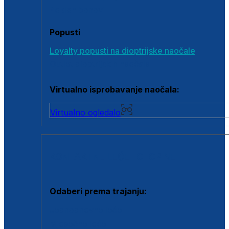
Poklon bonovi
Popusti
Loyalty popusti na dioptrijske naočale
Outlet dioptrijskih naočala
Virtualno isprobavanje naočala:
Virtualno ogledalo
KONTAKTNE LEĆE I OTOPINE
Odaberi prema trajanju:
Jednodnevne leće
Mjesečne leće