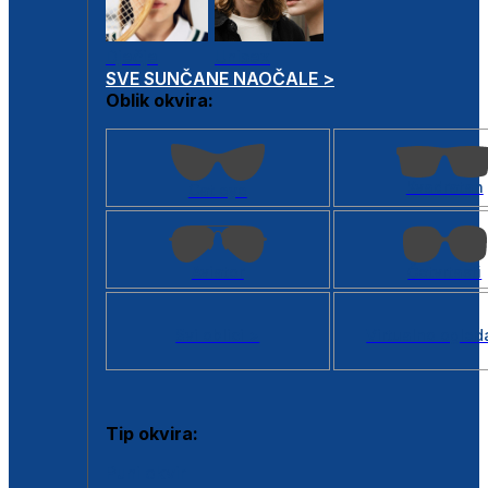
Dječje
Unisex
SVE SUNČANE NAOČALE >
Oblik okvira:
Kvadratan
Cat eye
Aviator
Četvrtasti
Svi oblici >
Virtualno ogled
Tip okvira:
Puni okvir