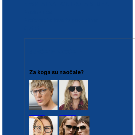
BESPLATNA KONTROLA SLUHA
Poslovnice
Proizvodi s loyalty popustima
Outlet
SUNČANE NAOČALE
Za koga su naočale?
Muške
Ženske