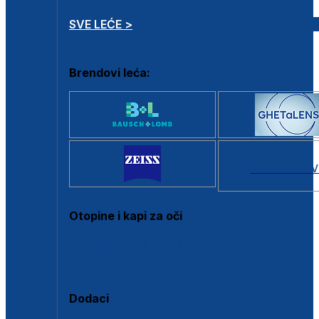
SVE LEĆE >
Brendovi leća:
SVI BRANDOV
Otopine i kapi za oči
Sve otopine za kontaktne leće
Sve kapi za oči
Dodaci