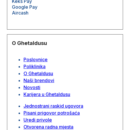
Keks Pay
Google Pay
Aircash
O Ghetaldusu
Poslovnice
Poliklinika
O Ghetaldusu
Naši brendovi
Novosti
Karijera u Ghetaldusu
Jednostrani raskid ugovora
Pisani prigovor potrošaća
Uredi privole
Otvorena radna mjesta