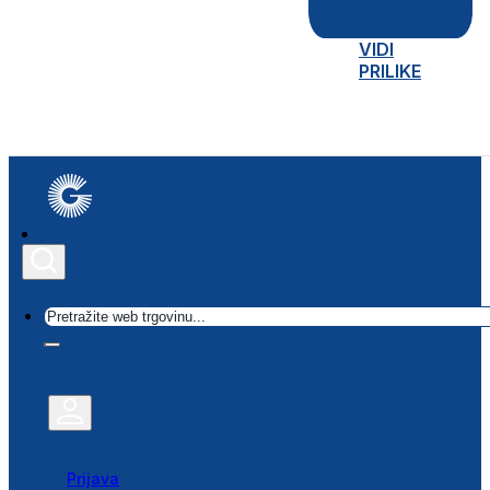
VIDI
PRILIKE
Traži
Prijava