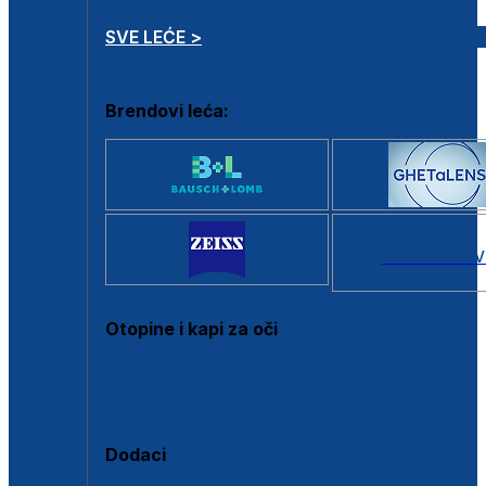
SVE LEĆE >
Brendovi leća:
SVI BRANDOV
Otopine i kapi za oči
Sve otopine za kontaktne leće
Sve kapi za oči
Dodaci