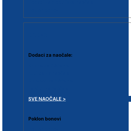
Dodaci za dioptrijske naočale
Poklon bonovi
DODACI
Dodaci za naočale:
Krpice za čišćenje
Kutijice za naočale
Sprejevi za čišćenje
Lančići za naočale
SVE NAOČALE >
Poklon bonovi
Poklon bonovi