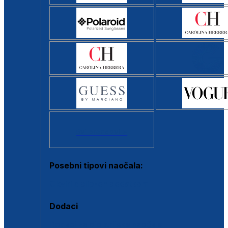
Svi brendovi >
Posebni tipovi naočala:
Okviri s clip-on dodatkom
Dodaci
Dodaci za dioptrijske naočale