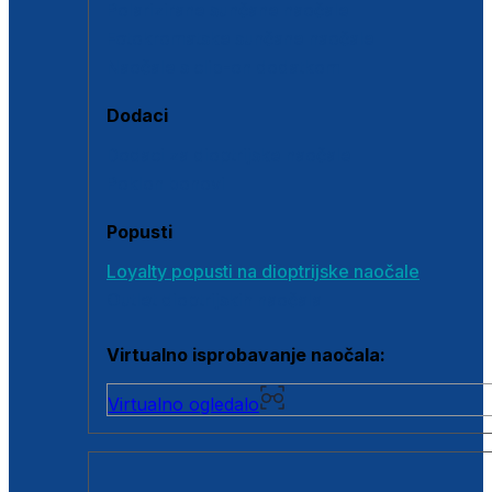
Polarizirane sunčane naočale
Fotokromatske sunčane naočale
Naočale s clip-on dodatkom
Dodaci
Dodaci za dioptrijske naočale
Poklon bonovi
Popusti
Loyalty popusti na dioptrijske naočale
Outlet dioptrijskih naočala
Virtualno isprobavanje naočala:
Virtualno ogledalo