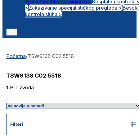
Pronađi najbližu polikliniku >
Besplatna kontrola 
>
Zakazivanje specijalističkog pregleda >
Bespla
Otvorena radna mjesta
kontrola sluha >
Početna
/
TSW9138 C02 5518
TSW9138 C02 5518
1
Proizvoda
Filteri