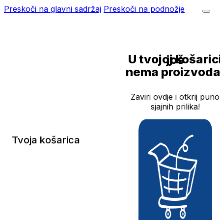
Preskoči na glavni sadržaj
Preskoči na podnožje
U tvojoj košarici još
nema proizvoda
Zaviri ovdje i otkrij puno
sjajnih prilika!
Tvoja košarica