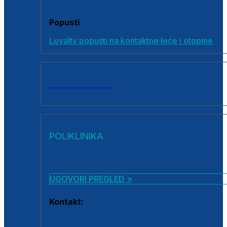
Popusti
Loyalty popusti na kontaktne leće i otopine
SVI PROIZVODI
POLIKLINIKA
UGOVORI PREGLED >
Kontakt:
0800 222 025