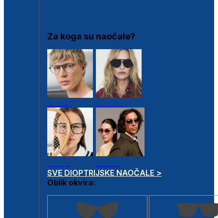
DIOPTRIJSKI OKVIRI
Za koga su naočale?
Muške
Ženske
Dječje
Unisex
SVE DIOPTRIJSKE NAOČALE >
Oblik okvira: