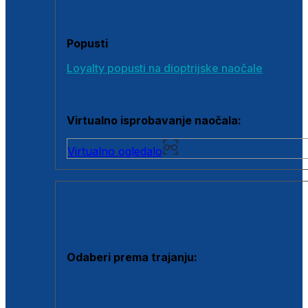
Poklon bonovi
Popusti
Loyalty popusti na dioptrijske naočale
Outlet dioptrijskih naočala
Virtualno isprobavanje naočala:
Virtualno ogledalo
KONTAKTNE LEĆE I OTOPINE
Odaberi prema trajanju:
Jednodnevne leće
Mjesečne leće