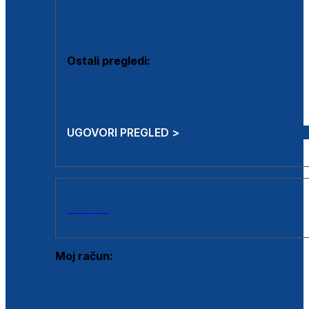
Estetska kirurgija i mali operativni zahvati
Aplikacija botoxa
Ostali pregledi:
Medicina rada
Sistematski pregled
UGOVORI PREGLED >
AKCIJE
Moj račun:
Prijava postojećeg korisnika
Registracija novog korisnika
Zaboravljena lozinka