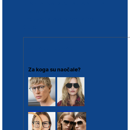
BESPLATNA KONTROLA SLUHA
Poslovnice
Proizvodi s loyalty popustima
Outlet
SUNČANE NAOČALE
Za koga su naočale?
Muške
Ženske