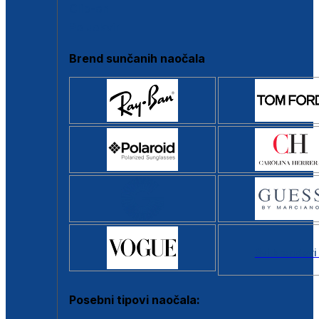
Clip-on
Poluokvir
Brend sunčanih naočala
Svi brendovi
Posebni tipovi naočala: