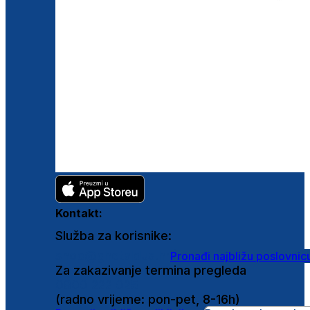
Kontakt:
Služba za korisnike:
shop@ghetaldus.hr
Pronađi najbližu poslovnic
Za zakazivanje termina pregleda
0800 222 025
(radno vrijeme: pon-pet, 8-16h)