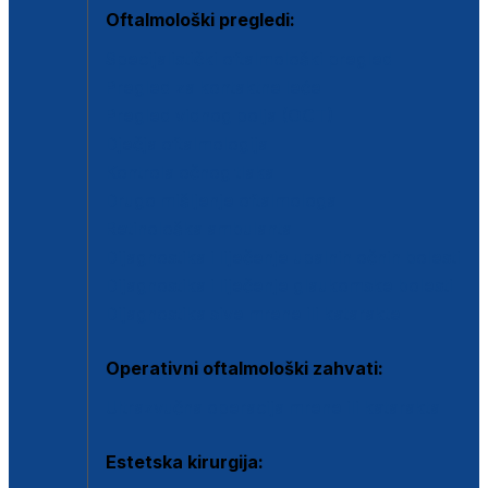
Oftalmološki pregledi:
Specijalistički oftalmološki pregled
Pregled za kontaktne leće
Pregled vidnog polja (OCT)
Dječja oftalmologija
Kontrola očnog tlaka
Drugo mišljenje oftalmologa
Retinološka ambulanta
Dijagnostika i liječenje upalnih očnih bolesti
Dijagnostika i liječenje glaukomske bolesti
Dijagnostika sive mrene ili katarakte
Operativni oftalmološki zahvati:
Ultrazvučna operacija mrene ili katarakta
Estetska kirurgija: