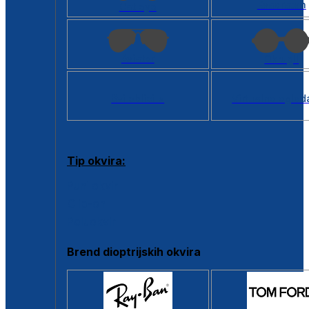
Kvadratan
Cat eye
Aviator
Okrugli
Svi oblici >
Virtualno ogled
Tip okvira:
Puni okvir
Clip-on
Poluokvir
Brend dioptrijskih okvira