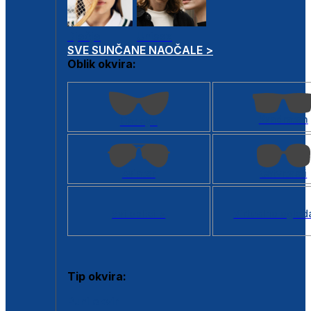
Dječje
Unisex
SVE SUNČANE NAOČALE >
Oblik okvira:
Kvadratan
Cat eye
Aviator
Četvrtasti
Svi oblici >
Virtualno ogled
Tip okvira:
Puni okvir