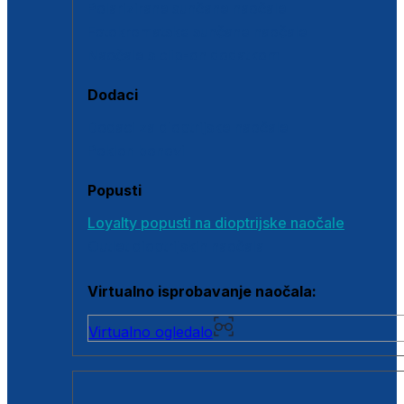
Polarizirane sunčane naočale
Fotokromatske sunčane naočale
Naočale s clip-on dodatkom
Dodaci
Dodaci za dioptrijske naočale
Poklon bonovi
Popusti
Loyalty popusti na dioptrijske naočale
Outlet dioptrijskih naočala
Virtualno isprobavanje naočala:
Virtualno ogledalo