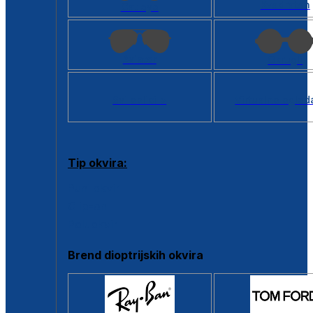
Kvadratan
Cat eye
Aviator
Okrugli
Svi oblici >
Virtualno ogled
Tip okvira:
Puni okvir
Clip-on
Poluokvir
Brend dioptrijskih okvira