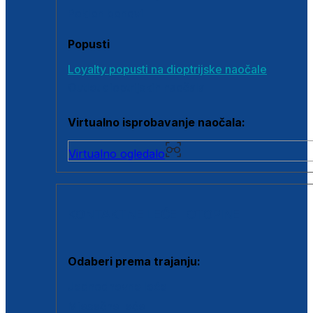
Poklon bonovi
Popusti
Loyalty popusti na dioptrijske naočale
Outlet dioptrijskih naočala
Virtualno isprobavanje naočala:
Virtualno ogledalo
KONTAKTNE LEĆE I OTOPINE
Odaberi prema trajanju:
Jednodnevne leće
Mjesečne leće