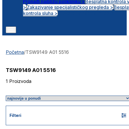
Pronađi najbližu polikliniku >
Besplatna kontrola 
>
Zakazivanje specijalističkog pregleda >
Bespla
Otvorena radna mjesta
kontrola sluha >
Početna
/
TSW9149 A01 5516
TSW9149 A01 5516
1
Proizvoda
Filteri