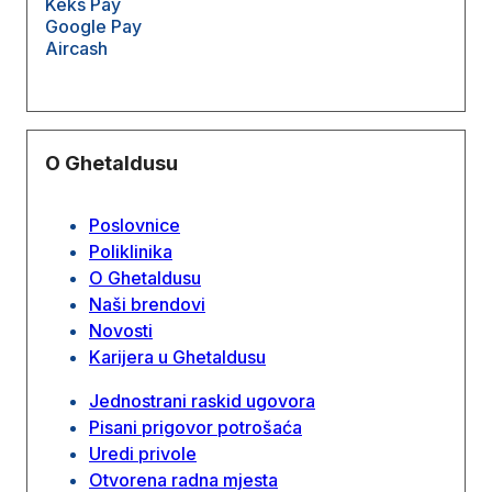
Keks Pay
Google Pay
Aircash
O Ghetaldusu
Poslovnice
Poliklinika
O Ghetaldusu
Naši brendovi
Novosti
Karijera u Ghetaldusu
Jednostrani raskid ugovora
Pisani prigovor potrošaća
Uredi privole
Otvorena radna mjesta