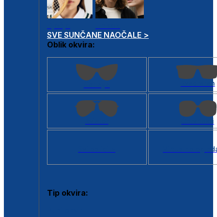
Dječje
Unisex
SVE SUNČANE NAOČALE >
Oblik okvira:
Kvadratan
Cat eye
Aviator
Četvrtasti
Svi oblici >
Virtualno ogled
Tip okvira:
Puni okvir