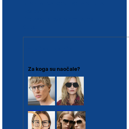
BESPLATNA KONTROLA SLUHA
Poslovnice
Proizvodi s loyalty popustima
Outlet
SUNČANE NAOČALE
Za koga su naočale?
Muške
Ženske