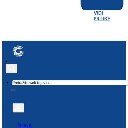
VIDI
PRILIKE
Traži
Prijava