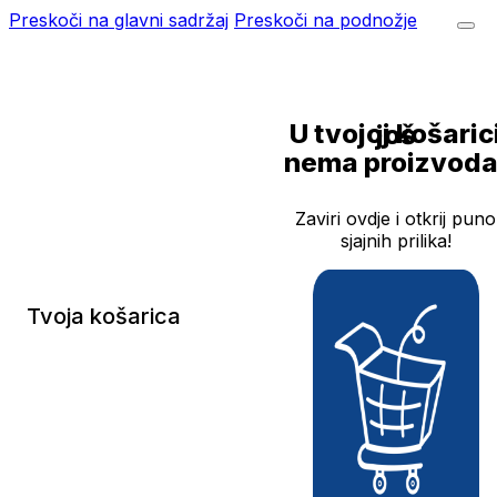
Preskoči na glavni sadržaj
Preskoči na podnožje
U tvojoj košarici još
nema proizvoda
Zaviri ovdje i otkrij puno
sjajnih prilika!
Tvoja košarica