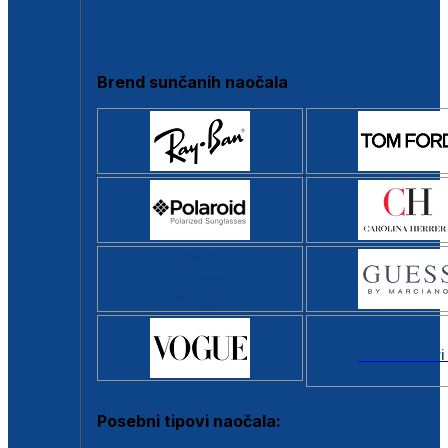
Clip-on
Poluokvir
Brend sunčanih naočala
Svi brendovi
Posebni tipovi naočala: