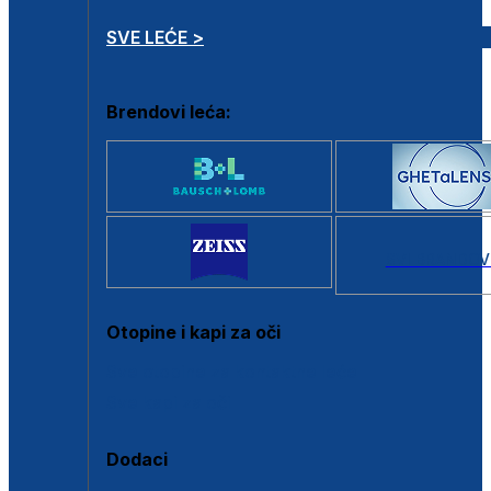
SVE LEĆE >
Brendovi leća:
SVI BRANDOV
Otopine i kapi za oči
Sve otopine za kontaktne leće
Sve kapi za oči
Dodaci