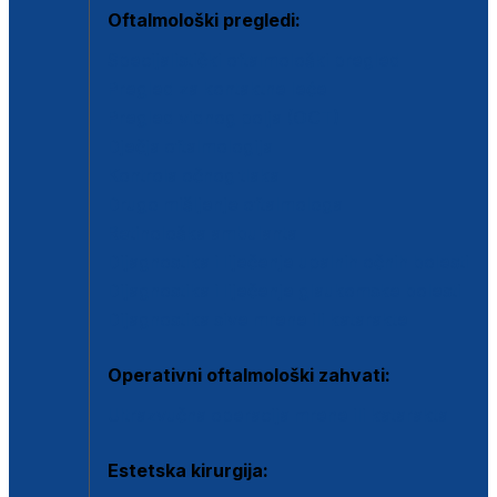
Oftalmološki pregledi:
Specijalistički oftalmološki pregled
Pregled za kontaktne leće
Pregled vidnog polja (OCT)
Dječja oftalmologija
Kontrola očnog tlaka
Drugo mišljenje oftalmologa
Retinološka ambulanta
Dijagnostika i liječenje upalnih očnih bolesti
Dijagnostika i liječenje glaukomske bolesti
Dijagnostika sive mrene ili katarakte
Operativni oftalmološki zahvati:
Ultrazvučna operacija mrene ili katarakta
Estetska kirurgija: