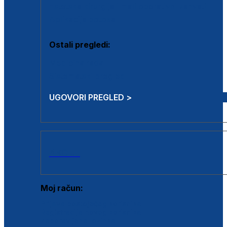
Estetska kirurgija i mali operativni zahvati
Aplikacija botoxa
Ostali pregledi:
Medicina rada
Sistematski pregled
UGOVORI PREGLED >
AKCIJE
Moj račun:
Prijava postojećeg korisnika
Registracija novog korisnika
Zaboravljena lozinka