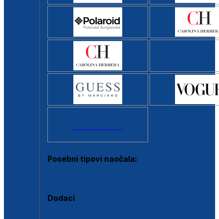
Svi brendovi >
Posebni tipovi naočala:
Okviri s clip-on dodatkom
Dodaci
Dodaci za dioptrijske naočale