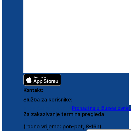
Kontakt:
Služba za korisnike:
shop@ghetaldus.hr
Pronađi najbližu poslovnic
Za zakazivanje termina pregleda
0800 222 025
(radno vrijeme: pon-pet, 8-16h)