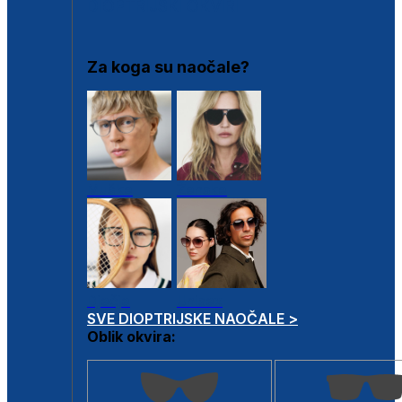
DIOPTRIJSKI OKVIRI
Za koga su naočale?
Muške
Ženske
Dječje
Unisex
SVE DIOPTRIJSKE NAOČALE >
Oblik okvira: