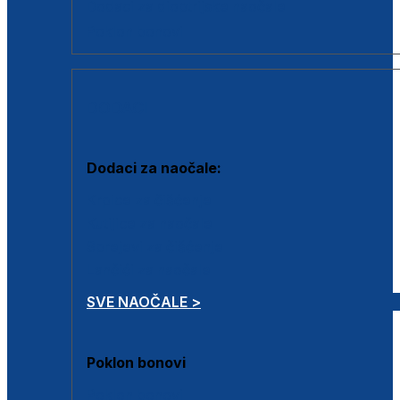
Dodaci za dioptrijske naočale
Poklon bonovi
DODACI
Dodaci za naočale:
Krpice za čišćenje
Kutijice za naočale
Sprejevi za čišćenje
Lančići za naočale
SVE NAOČALE >
Poklon bonovi
Poklon bonovi