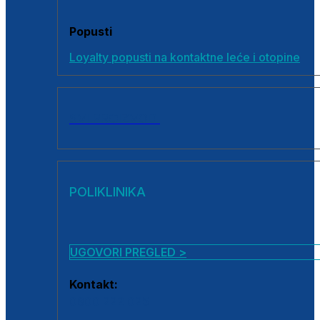
Popusti
Loyalty popusti na kontaktne leće i otopine
SVI PROIZVODI
POLIKLINIKA
UGOVORI PREGLED >
Kontakt:
0800 222 025