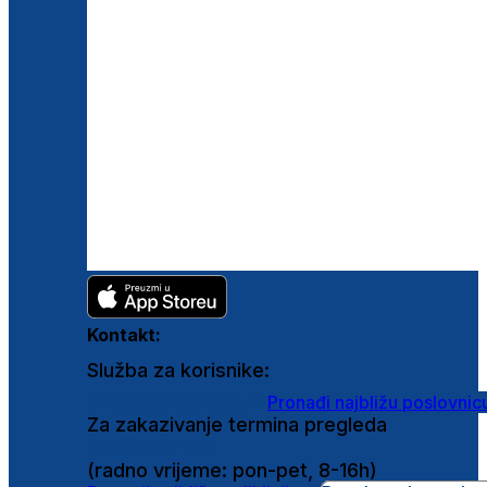
Kontakt:
Služba za korisnike:
shop@ghetaldus.hr
Pronađi najbližu poslovnic
Za zakazivanje termina pregleda
0800 222 025
(radno vrijeme: pon-pet, 8-16h)