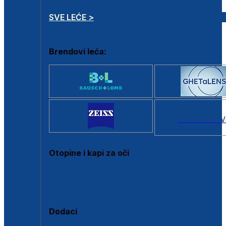
SVE LEĆE >
Brendovi leća:
SVI BRANDOV
Otopine i kapi za oči
Sve otopine za kontaktne leće
Sve kapi za oči
Dodaci