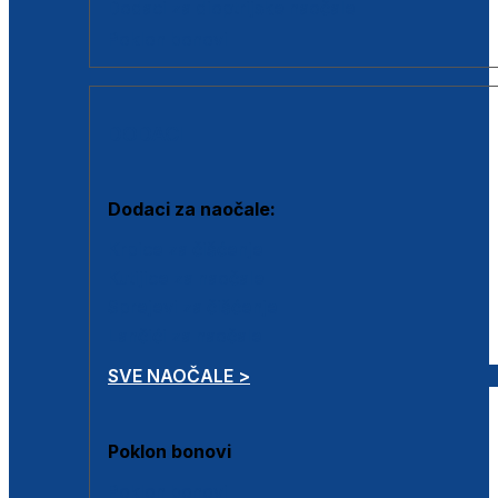
Dodaci za dioptrijske naočale
Poklon bonovi
DODACI
Dodaci za naočale:
Krpice za čišćenje
Kutijice za naočale
Sprejevi za čišćenje
Lančići za naočale
SVE NAOČALE >
Poklon bonovi
Poklon bonovi