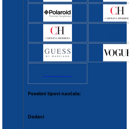
Svi brendovi >
Posebni tipovi naočala:
Okviri s clip-on dodatkom
Dodaci
Dodaci za dioptrijske naočale