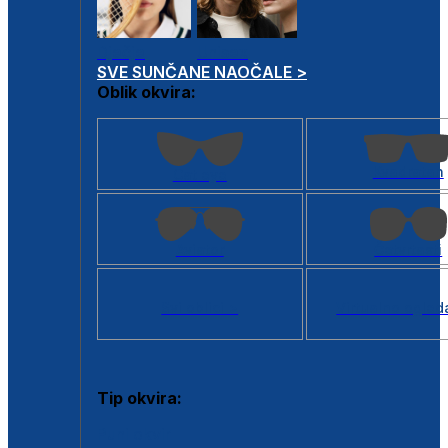
Dječje
Unisex
SVE SUNČANE NAOČALE >
Oblik okvira:
Kvadratan
Cat eye
Aviator
Četvrtasti
Svi oblici >
Virtualno ogled
Tip okvira:
Puni okvir