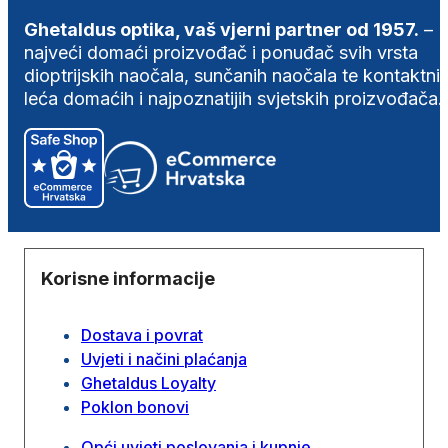
Ghetaldus optika, vaš vjerni partner od 1957.
–
najveći domaći proizvođač i ponuđač svih vrsta
dioptrijskih naočala, sunčanih naočala te kontaktni
leća domaćih i najpoznatijih svjetskih proizvođača.
Korisne informacije
Dostava i povrat
Uvjeti i načini plaćanja
Ghetaldus Loyalty
Poklon bonovi
Opći uvjeti poslovanja i kupnje