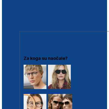
BESPLATNA KONTROLA SLUHA
Poslovnice
Proizvodi s loyalty popustima
Outlet
SUNČANE NAOČALE
Za koga su naočale?
Muške
Ženske