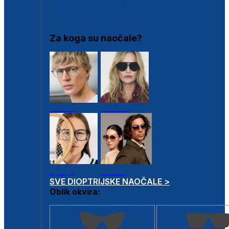
DIOPTRIJSKI OKVIRI
Za koga su naočale?
Muške
Ženske
Dječje
Unisex
SVE DIOPTRIJSKE NAOČALE >
Oblik okvira: