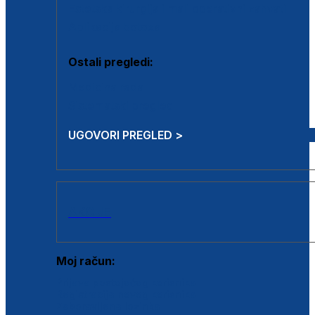
Estetska kirurgija i mali operativni zahvati
Aplikacija botoxa
Ostali pregledi:
Medicina rada
Sistematski pregled
UGOVORI PREGLED >
AKCIJE
Moj račun:
Prijava postojećeg korisnika
Registracija novog korisnika
Zaboravljena lozinka