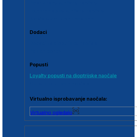
Polarizirane sunčane naočale
Fotokromatske sunčane naočale
Naočale s clip-on dodatkom
Dodaci
Dodaci za dioptrijske naočale
Poklon bonovi
Popusti
Loyalty popusti na dioptrijske naočale
Outlet dioptrijskih naočala
Virtualno isprobavanje naočala:
Virtualno ogledalo