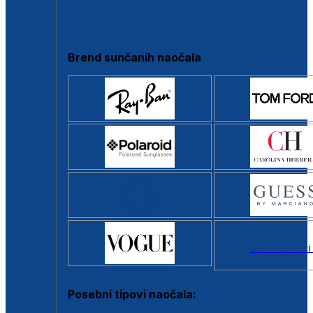
Clip-on
Poluokvir
Brend sunčanih naočala
Svi brendovi
Posebni tipovi naočala: