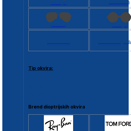
Kvadratan
Cat eye
Aviator
Okrugli
Svi oblici >
Virtualno ogled
Tip okvira:
Puni okvir
Clip-on
Poluokvir
Brend dioptrijskih okvira