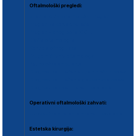
Oftalmološki pregledi:
Specijalistički oftalmološki pregled
Pregled za kontaktne leće
Pregled vidnog polja (OCT)
Dječja oftalmologija
Kontrola očnog tlaka
Drugo mišljenje oftalmologa
Retinološka ambulanta
Dijagnostika i liječenje upalnih očnih bolesti
Dijagnostika i liječenje glaukomske bolesti
Dijagnostika sive mrene ili katarakte
Operativni oftalmološki zahvati:
Ultrazvučna operacija mrene ili katarakta
Estetska kirurgija: