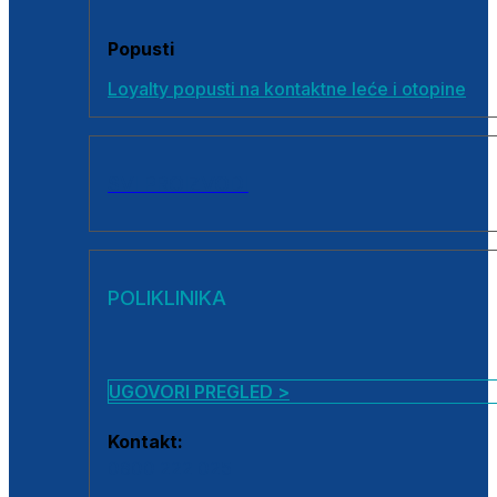
Popusti
Loyalty popusti na kontaktne leće i otopine
SVI PROIZVODI
POLIKLINIKA
UGOVORI PREGLED >
Kontakt:
0800 222 025