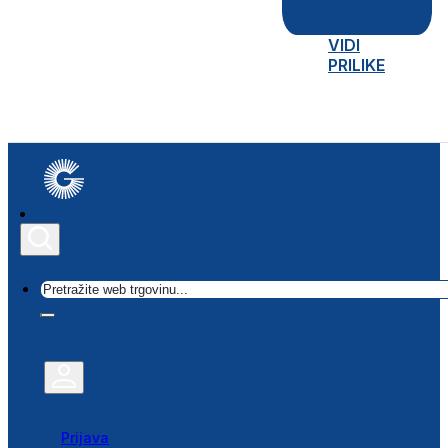
VIDI
PRILIKE
Traži
Prijava