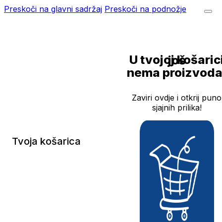
Preskoči na glavni sadržaj
Preskoči na podnožje
U tvojoj košarici još
nema proizvoda
Zaviri ovdje i otkrij puno
sjajnih prilika!
Tvoja košarica