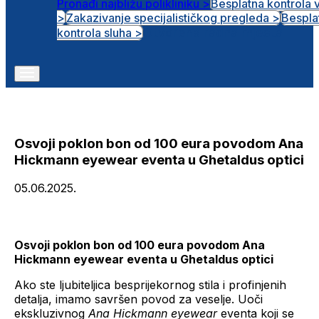
Pronađi najbližu polikliniku >
Besplatna kontrola 
>
Zakazivanje specijalističkog pregleda >
Bespla
Otvorena radna mjesta
kontrola sluha >
Osvoji poklon bon od 100 eura povodom Ana
Hickmann eyewear eventa u Ghetaldus optici
05.06.2025.
Osvoji poklon bon od 100 eura povodom Ana
Hickmann eyewear eventa u Ghetaldus optici
Ako ste ljubiteljica besprijekornog stila i profinjenih
detalja, imamo savršen povod za veselje. Uoči
ekskluzivnog
Ana Hickmann eyewear
eventa koji se