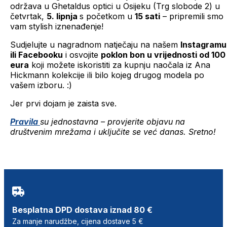
održava u Ghetaldus optici u Osijeku (Trg slobode 2) u
četvrtak,
5. lipnja
s početkom u
15 sati
– pripremili smo
vam stylish iznenađenje!
Sudjelujte u nagradnom natječaju na našem
Instagramu
ili Facebooku
i osvojite
poklon bon u vrijednosti od 100
eura
koji možete iskoristiti za kupnju naočala iz Ana
Hickmann kolekcije ili bilo kojeg drugog modela po
vašem izboru. :)
Jer prvi dojam je zaista sve.
Pravila
su jednostavna – provjerite objavu na
društvenim mrežama i uključite se već danas. Sretno!
Besplatna DPD dostava iznad 80 €
Za manje narudžbe, cijena dostave 5 €