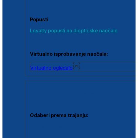
Poklon bonovi
Popusti
Loyalty popusti na dioptrijske naočale
Outlet dioptrijskih naočala
Virtualno isprobavanje naočala:
Virtualno ogledalo
KONTAKTNE LEĆE I OTOPINE
Odaberi prema trajanju:
Jednodnevne leće
Mjesečne leće