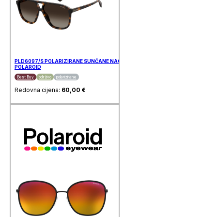
PLD6097/S POLARIZIRANE SUNČANE NAOČALE
POLAROID
Best Buy
održivo
polarizirane
Redovna cijena:
60,00
€