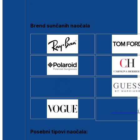
Clip-on
Poluokvir
Brend sunčanih naočala
Svi brendovi
Posebni tipovi naočala: