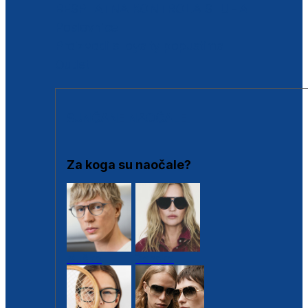
BESPLATNA KONTROLA SLUHA
Poslovnice
Proizvodi s loyalty popustima
Outlet
SUNČANE NAOČALE
Za koga su naočale?
Muške
Ženske