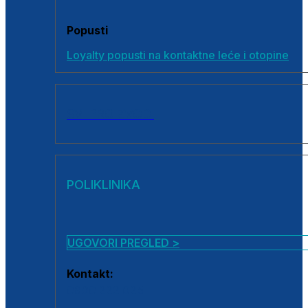
Popusti
Loyalty popusti na kontaktne leće i otopine
SVI PROIZVODI
POLIKLINIKA
UGOVORI PREGLED >
Kontakt:
0800 222 025