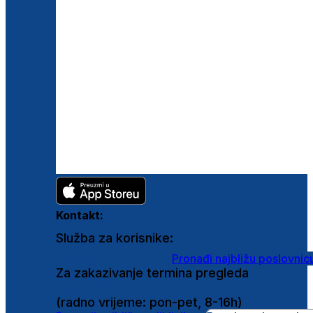
Kontakt:
Služba za korisnike:
shop@ghetaldus.hr
Pronađi najbližu poslovnic
Za zakazivanje termina pregleda
0800 222 025
(radno vrijeme: pon-pet, 8-16h)