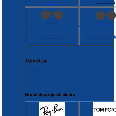
Kvadratan
Cat eye
Aviator
Okrugli
Svi oblici >
Virtualno ogled
Tip okvira:
Puni okvir
Clip-on
Poluokvir
Brend dioptrijskih okvira