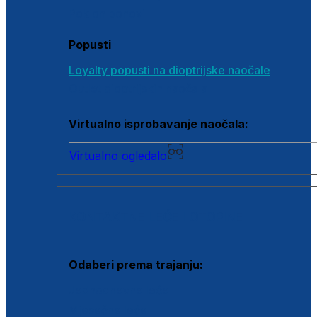
Poklon bonovi
Popusti
Loyalty popusti na dioptrijske naočale
Outlet dioptrijskih naočala
Virtualno isprobavanje naočala:
Virtualno ogledalo
KONTAKTNE LEĆE I OTOPINE
Odaberi prema trajanju:
Jednodnevne leće
Mjesečne leće