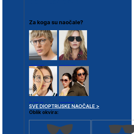
DIOPTRIJSKI OKVIRI
Za koga su naočale?
Muške
Ženske
Dječje
Unisex
SVE DIOPTRIJSKE NAOČALE >
Oblik okvira: