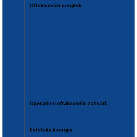
Oftalmološki pregledi:
Specijalistički oftalmološki pregled
Pregled za kontaktne leće
Pregled vidnog polja (OCT)
Dječja oftalmologija
Kontrola očnog tlaka
Drugo mišljenje oftalmologa
Retinološka ambulanta
Dijagnostika i liječenje upalnih očnih bolesti
Dijagnostika i liječenje glaukomske bolesti
Dijagnostika sive mrene ili katarakte
Operativni oftalmološki zahvati:
Ultrazvučna operacija mrene ili katarakta
Estetska kirurgija: