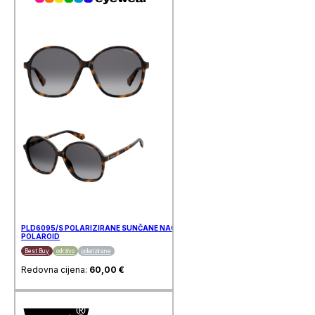
PLD6095/S POLARIZIRANE SUNČANE NAOČALE
POLAROID
Best Buy
održivo
polarizirane
Redovna cijena:
60,00
€