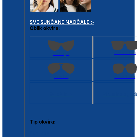
Dječje
Unisex
SVE SUNČANE NAOČALE >
Oblik okvira:
Kvadratan
Cat eye
Aviator
Četvrtasti
Svi oblici >
Virtualno ogled
Tip okvira:
Puni okvir