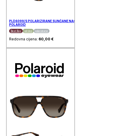
PLD6099/S POLARIZIRANE SUNČANE NAOČALE
POLAROID
Best Buy
održivo
polarizirane
Redovna cijena:
60,00
€