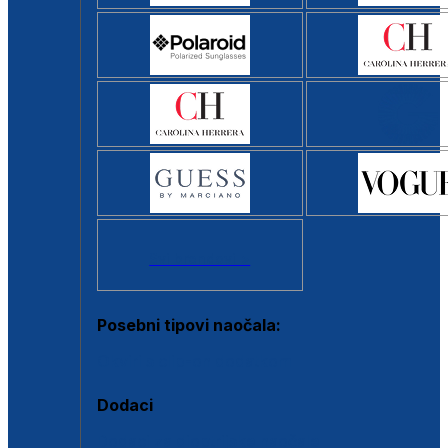
Svi brendovi >
Posebni tipovi naočala:
Okviri s clip-on dodatkom
Dodaci
Dodaci za dioptrijske naočale