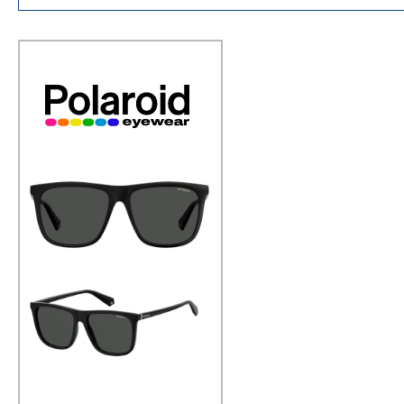
najširi izbor modela
svi vrhunski brandovi na jednom
mjestu
100+ poslovnica diljem Hrvatske
brza dostava za narudžbe s
webshopa