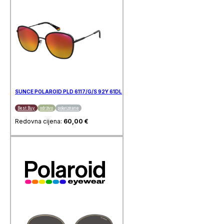
SUNCE POLAROID PLD 6117/G/S 92Y 61DL
Best Buy
održivo
polarizirane
Redovna cijena:
60,00
€