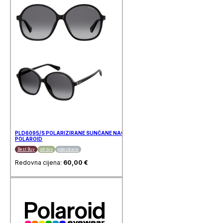
PLD6095/S POLARIZIRANE SUNČANE NAOČALE
POLAROID
Best Buy
održivo
polarizirane
Redovna cijena:
60,00
€