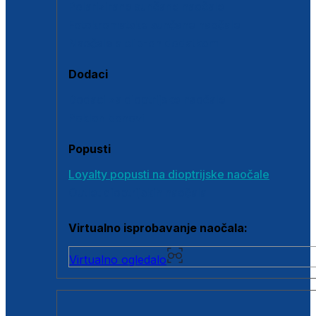
Polarizirane sunčane naočale
Fotokromatske sunčane naočale
Naočale s clip-on dodatkom
Dodaci
Dodaci za dioptrijske naočale
Poklon bonovi
Popusti
Loyalty popusti na dioptrijske naočale
Outlet dioptrijskih naočala
Virtualno isprobavanje naočala:
Virtualno ogledalo