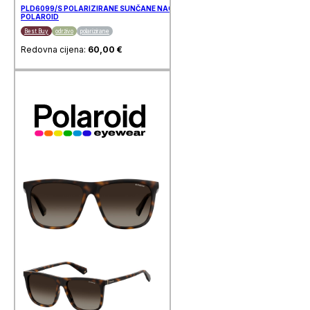
PLD6099/S POLARIZIRANE SUNČANE NAOČALE
POLAROID
Best Buy
održivo
polarizirane
Redovna cijena:
60,00
€