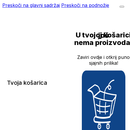
Preskoči na glavni sadržaj
Preskoči na podnožje
U tvojoj košarici još
nema proizvoda
Zaviri ovdje i otkrij puno
sjajnih prilika!
Tvoja košarica