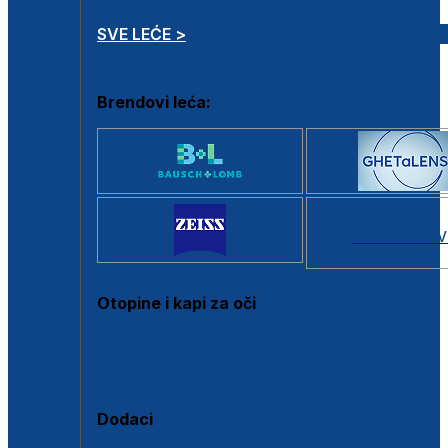
SVE LEĆE >
Brendovi leća:
SVI BRANDOV
Otopine i kapi za oči
Sve otopine za kontaktne leće
Sve kapi za oči
Dodaci