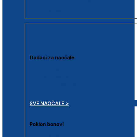
Dodaci za dioptrijske naočale
Poklon bonovi
DODACI
Dodaci za naočale:
Krpice za čišćenje
Kutijice za naočale
Sprejevi za čišćenje
Lančići za naočale
SVE NAOČALE >
Poklon bonovi
Poklon bonovi