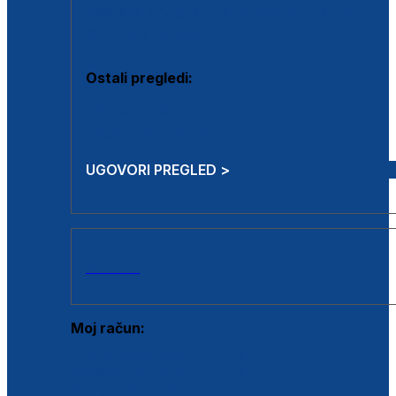
Estetska kirurgija i mali operativni zahvati
Aplikacija botoxa
Ostali pregledi:
Medicina rada
Sistematski pregled
UGOVORI PREGLED >
AKCIJE
Moj račun:
Prijava postojećeg korisnika
Registracija novog korisnika
Zaboravljena lozinka