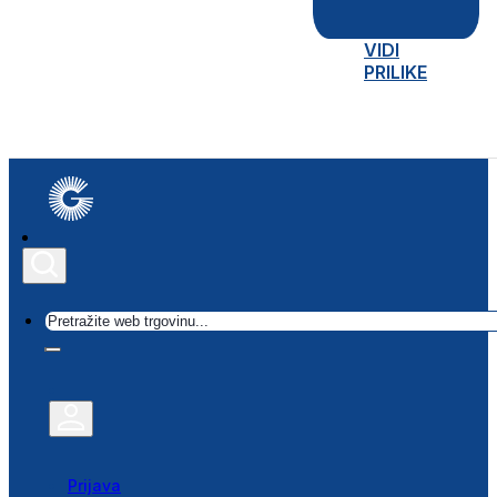
VIDI
PRILIKE
Traži
Prijava