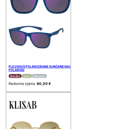
PLD2140/S POLARIZIRANE SUNČANE NAOČALE
POLAROID
Best Buy
održivo
polarizirane
Redovna cijena:
60,00
€