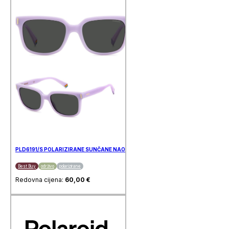
PLD6191/S POLARIZIRANE SUNČANE NAOČALE POLAROID
Best Buy
održivo
polarizirane
Redovna cijena:
60,00
€