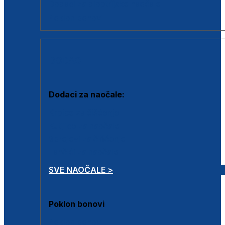
Dodaci za dioptrijske naočale
Poklon bonovi
DODACI
Dodaci za naočale:
Krpice za čišćenje
Kutijice za naočale
Sprejevi za čišćenje
Lančići za naočale
SVE NAOČALE >
Poklon bonovi
Poklon bonovi