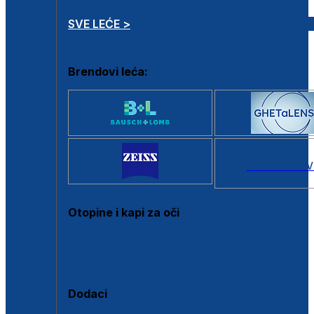
SVE LEĆE >
Brendovi leća:
SVI BRANDOV
Otopine i kapi za oči
Sve otopine za kontaktne leće
Sve kapi za oči
Dodaci