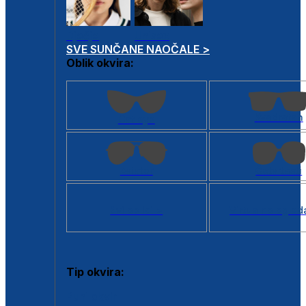
Dječje
Unisex
SVE SUNČANE NAOČALE >
Oblik okvira:
Kvadratan
Cat eye
Aviator
Četvrtasti
Svi oblici >
Virtualno ogled
Tip okvira:
Puni okvir