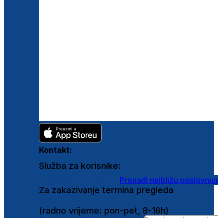
Kontakt:
Služba za korisnike:
shop@ghetaldus.hr
Pronađi najbližu poslovnic
Za zakazivanje termina pregleda
0800 222 025
(radno vrijeme: pon-pet, 8-16h)