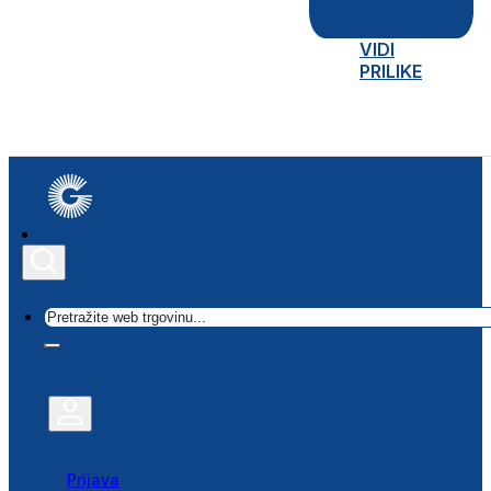
VIDI
PRILIKE
Traži
Prijava