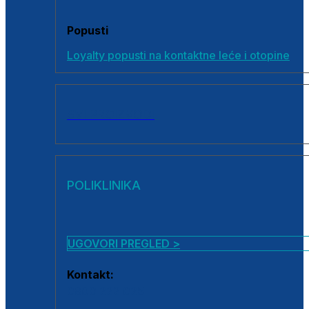
Popusti
Loyalty popusti na kontaktne leće i otopine
SVI PROIZVODI
POLIKLINIKA
UGOVORI PREGLED >
Kontakt:
0800 222 025