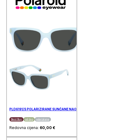
PLD6191/S POLARIZIRANE SUNČANE NAOČALE POLAROID
Best Buy
održivo
polarizirane
Redovna cijena:
60,00
€