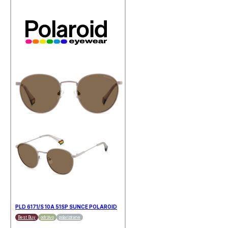
PLD 6171/S 10A 51SP SUNCE POLAROID
Best Buy
održivo
polarizirane