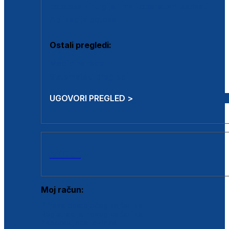
Estetska kirurgija i mali operativni zahvati
Aplikacija botoxa
Ostali pregledi:
Medicina rada
Sistematski pregled
UGOVORI PREGLED >
AKCIJE
Moj račun:
Prijava postojećeg korisnika
Registracija novog korisnika
Zaboravljena lozinka