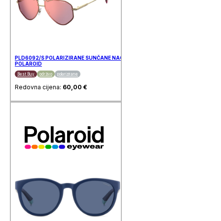
PLD6092/S POLARIZIRANE SUNČANE NAOČALE
POLAROID
Best Buy
održivo
polarizirane
Redovna cijena:
60,00
€