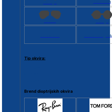
Kvadratan
Cat eye
Aviator
Okrugli
Svi oblici >
Virtualno ogled
Tip okvira:
Puni okvir
Clip-on
Poluokvir
Brend dioptrijskih okvira