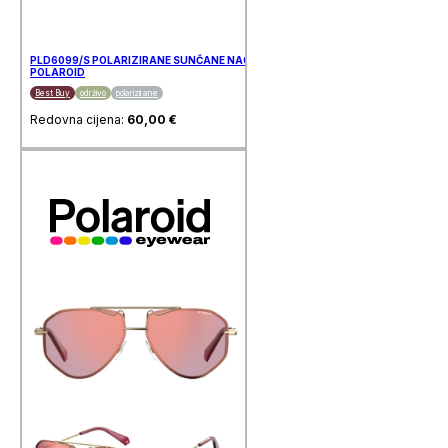
PLD6099/S POLARIZIRANE SUNČANE NAOČALE
POLAROID
Best Buy
održivo
polarizirane
Redovna cijena:
60,00
€