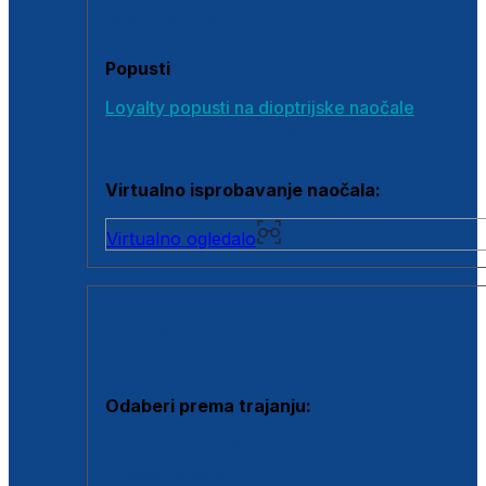
Poklon bonovi
Popusti
Loyalty popusti na dioptrijske naočale
Outlet dioptrijskih naočala
Virtualno isprobavanje naočala:
Virtualno ogledalo
KONTAKTNE LEĆE I OTOPINE
Odaberi prema trajanju:
Jednodnevne leće
Mjesečne leće