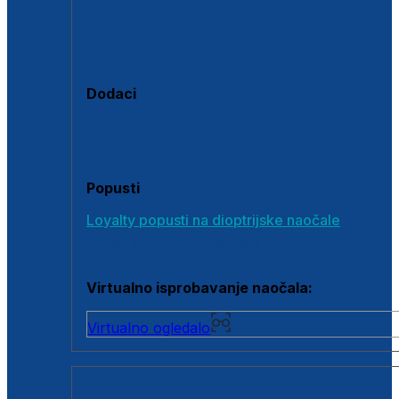
Polarizirane sunčane naočale
Fotokromatske sunčane naočale
Naočale s clip-on dodatkom
Dodaci
Dodaci za dioptrijske naočale
Poklon bonovi
Popusti
Loyalty popusti na dioptrijske naočale
Outlet dioptrijskih naočala
Virtualno isprobavanje naočala:
Virtualno ogledalo