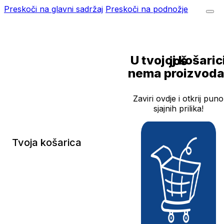
Preskoči na glavni sadržaj
Preskoči na podnožje
U tvojoj košarici još
nema proizvoda
Zaviri ovdje i otkrij puno
sjajnih prilika!
Tvoja košarica