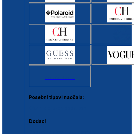
Svi brendovi >
Posebni tipovi naočala:
Okviri s clip-on dodatkom
Dodaci
Dodaci za dioptrijske naočale