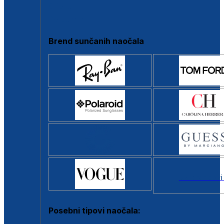
Clip-on
Poluokvir
Brend sunčanih naočala
Svi brendovi
Posebni tipovi naočala: