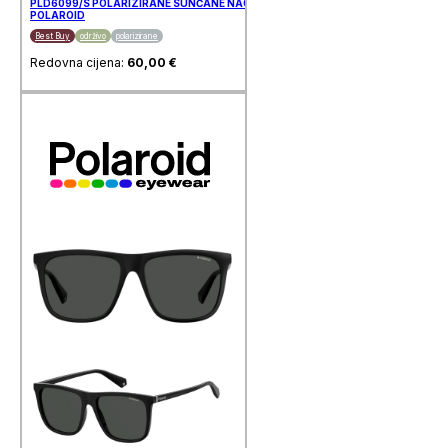
PLD6099/S POLARIZIRANE SUNČANE NAOČALE
POLAROID
Best Buy
održivo
polarizirane
Redovna cijena:
60,00
€