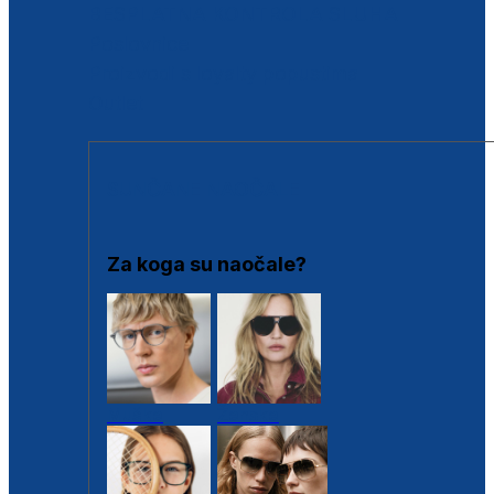
BESPLATNA KONTROLA SLUHA
Poslovnice
Proizvodi s loyalty popustima
Outlet
SUNČANE NAOČALE
Za koga su naočale?
Muške
Ženske