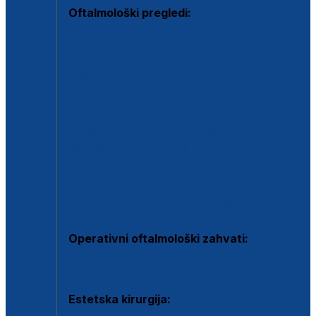
Oftalmološki pregledi:
Specijalistički oftalmološki pregled
Pregled za kontaktne leće
Pregled vidnog polja (OCT)
Dječja oftalmologija
Kontrola očnog tlaka
Drugo mišljenje oftalmologa
Retinološka ambulanta
Dijagnostika i liječenje upalnih očnih bolesti
Dijagnostika i liječenje glaukomske bolesti
Dijagnostika sive mrene ili katarakte
Operativni oftalmološki zahvati:
Ultrazvučna operacija mrene ili katarakta
Estetska kirurgija: