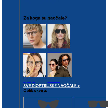
DIOPTRIJSKI OKVIRI
Za koga su naočale?
Muške
Ženske
Dječje
Unisex
SVE DIOPTRIJSKE NAOČALE >
Oblik okvira: