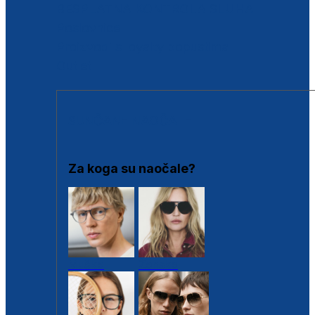
BESPLATNA KONTROLA SLUHA
Poslovnice
Proizvodi s loyalty popustima
Outlet
SUNČANE NAOČALE
Za koga su naočale?
Muške
Ženske