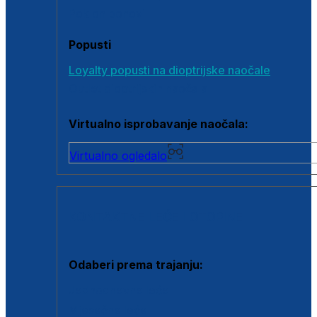
Poklon bonovi
Popusti
Loyalty popusti na dioptrijske naočale
Outlet dioptrijskih naočala
Virtualno isprobavanje naočala:
Virtualno ogledalo
KONTAKTNE LEĆE I OTOPINE
Odaberi prema trajanju:
Jednodnevne leće
Mjesečne leće