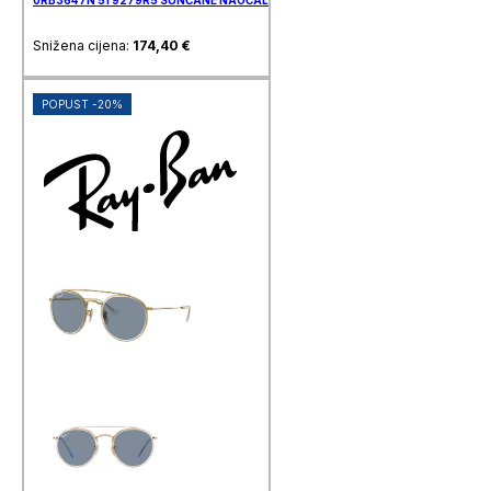
Snižena cijena:
174,40
€
POPUST -20%