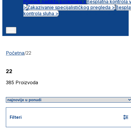
Pronađi najbližu polikliniku >
Besplatna kontrola 
>
Zakazivanje specijalističkog pregleda >
Bespla
Otvorena radna mjesta
kontrola sluha >
Početna
/
22
22
385
Proizvoda
Filteri