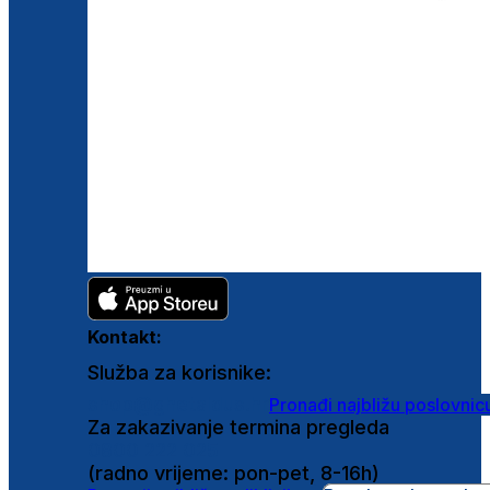
Kontakt:
Služba za korisnike:
shop@ghetaldus.hr
Pronađi najbližu poslovnic
Za zakazivanje termina pregleda
0800 222 025
(radno vrijeme: pon-pet, 8-16h)