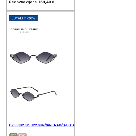
Redovna cijena:
158,40
€
LOYALTY -20%
CRL3892 02 5122 SUNČANE NAOČALE CAROLINA LEMKE
novo
trend