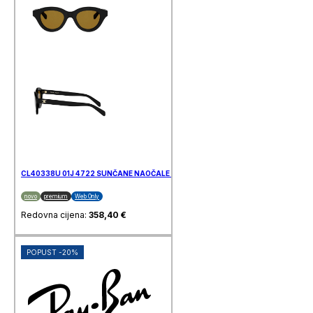
CL40338U 01J 4722 SUNČANE NAOČALE CELINE
novo
premium
Web Only
Redovna cijena:
358,40
€
POPUST -20%