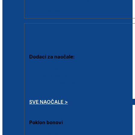
Dodaci za dioptrijske naočale
Poklon bonovi
DODACI
Dodaci za naočale:
Krpice za čišćenje
Kutijice za naočale
Sprejevi za čišćenje
Lančići za naočale
SVE NAOČALE >
Poklon bonovi
Poklon bonovi