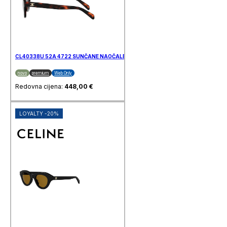
CL40338U 52A 4722 SUNČANE NAOČALE CELINE
novo
premium
Web Only
Redovna cijena:
448,00
€
LOYALTY -20%