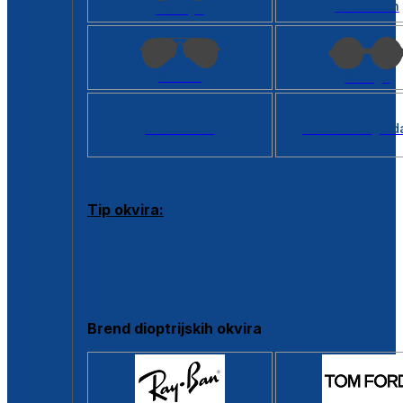
Kvadratan
Cat eye
Aviator
Okrugli
Svi oblici >
Virtualno ogled
Tip okvira:
Puni okvir
Clip-on
Poluokvir
Brend dioptrijskih okvira