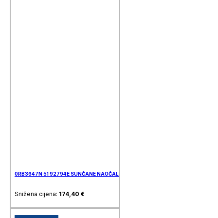
0RB3647N 51 92794E SUNČANE NAOČALE RAY BAN
Snižena cijena:
174,40
€