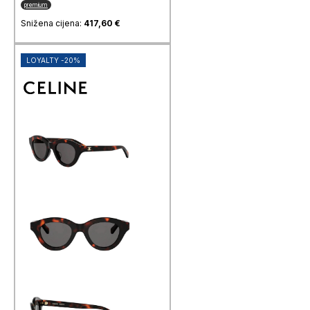
premium
Snižena cijena:
417,60
€
LOYALTY -20%