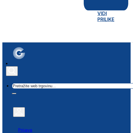
VIDI
PRILIKE
Traži
Prijava