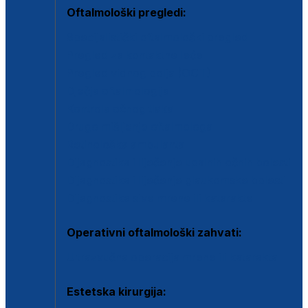
Oftalmološki pregledi:
Specijalistički oftalmološki pregled
Pregled za kontaktne leće
Pregled vidnog polja (OCT)
Dječja oftalmologija
Kontrola očnog tlaka
Drugo mišljenje oftalmologa
Retinološka ambulanta
Dijagnostika i liječenje upalnih očnih bolesti
Dijagnostika i liječenje glaukomske bolesti
Dijagnostika sive mrene ili katarakte
Operativni oftalmološki zahvati:
Ultrazvučna operacija mrene ili katarakta
Estetska kirurgija: