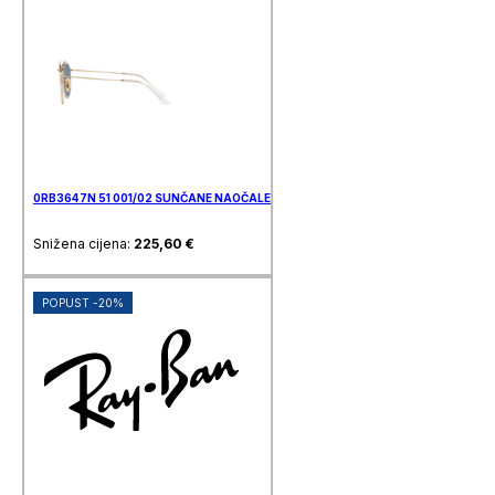
0RB3647N 51 001/02 SUNČANE NAOČALE RAY BAN
Snižena cijena:
225,60
€
POPUST -20%