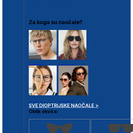
DIOPTRIJSKI OKVIRI
Za koga su naočale?
Muške
Ženske
Dječje
Unisex
SVE DIOPTRIJSKE NAOČALE >
Oblik okvira: