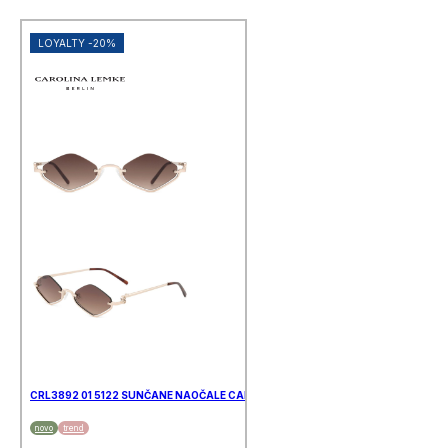
LOYALTY -20%
CRL3892 01 5122 SUNČANE NAOČALE CAROLINA LEMKE
novo
trend