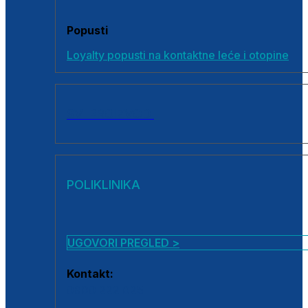
Popusti
Loyalty popusti na kontaktne leće i otopine
SVI PROIZVODI
POLIKLINIKA
UGOVORI PREGLED >
Kontakt:
0800 222 025