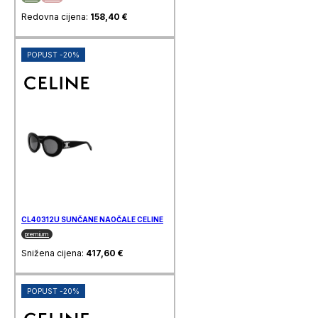
Redovna cijena:
158,40
€
POPUST -20%
CL40312U SUNČANE NAOČALE CELINE
premium
Snižena cijena:
417,60
€
POPUST -20%