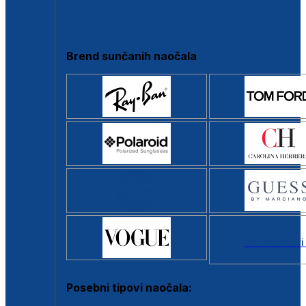
Clip-on
Poluokvir
Brend sunčanih naočala
Svi brendovi
Posebni tipovi naočala: