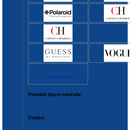
Svi brendovi >
Posebni tipovi naočala:
Okviri s clip-on dodatkom
Dodaci
Dodaci za dioptrijske naočale