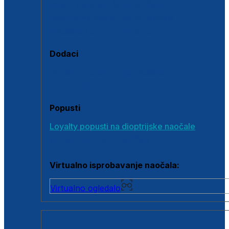
Polarizirane sunčane naočale
Fotokromatske sunčane naočale
Naočale s clip-on dodatkom
Dodaci
Dodaci za dioptrijske naočale
Poklon bonovi
Popusti
Loyalty popusti na dioptrijske naočale
Outlet dioptrijskih naočala
Virtualno isprobavanje naočala:
Virtualno ogledalo