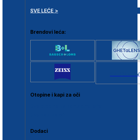
SVE LEĆE >
Brendovi leća:
SVI BRANDOV
Otopine i kapi za oči
Sve otopine za kontaktne leće
Sve kapi za oči
Dodaci