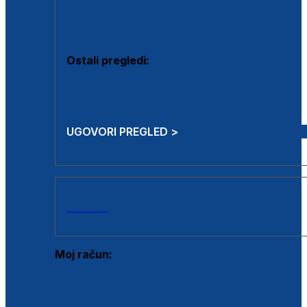
Estetska kirurgija i mali operativni zahvati
Aplikacija botoxa
Ostali pregledi:
Medicina rada
Sistematski pregled
UGOVORI PREGLED >
AKCIJE
Moj račun:
Prijava postojećeg korisnika
Registracija novog korisnika
Zaboravljena lozinka