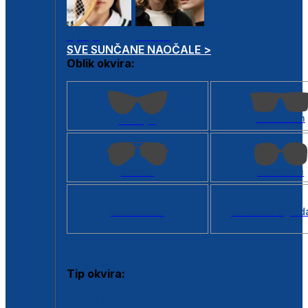
Dječje
Unisex
SVE SUNČANE NAOČALE >
Oblik okvira:
Kvadratan
Cat eye
Aviator
Četvrtasti
Svi oblici >
Virtualno ogled
Tip okvira:
Puni okvir