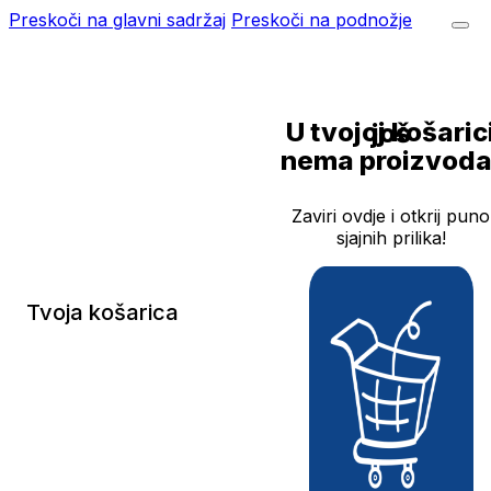
Preskoči na glavni sadržaj
Preskoči na podnožje
U tvojoj košarici još
nema proizvoda
Zaviri ovdje i otkrij puno
sjajnih prilika!
Tvoja košarica