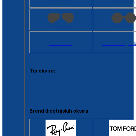
Kvadratan
Cat eye
Aviator
Okrugli
Svi oblici >
Virtualno ogled
Tip okvira:
Puni okvir
Clip-on
Poluokvir
Brend dioptrijskih okvira