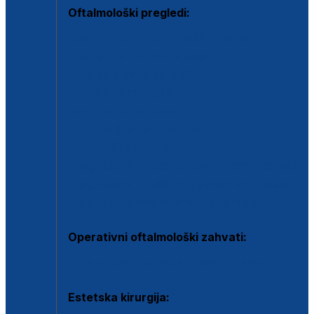
Oftalmološki pregledi:
Specijalistički oftalmološki pregled
Pregled za kontaktne leće
Pregled vidnog polja (OCT)
Dječja oftalmologija
Kontrola očnog tlaka
Drugo mišljenje oftalmologa
Retinološka ambulanta
Dijagnostika i liječenje upalnih očnih bolesti
Dijagnostika i liječenje glaukomske bolesti
Dijagnostika sive mrene ili katarakte
Operativni oftalmološki zahvati:
Ultrazvučna operacija mrene ili katarakta
Estetska kirurgija: