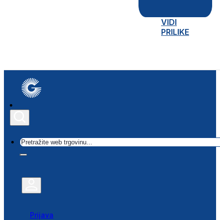
VIDI
PRILIKE
Traži
Prijava