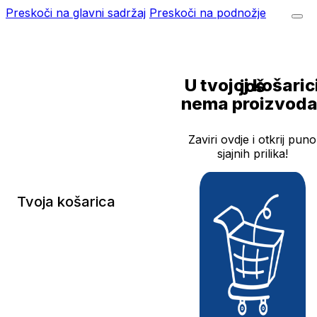
Preskoči na glavni sadržaj
Preskoči na podnožje
U tvojoj košarici još
nema proizvoda
Zaviri ovdje i otkrij puno
sjajnih prilika!
Tvoja košarica