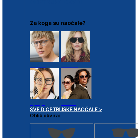
DIOPTRIJSKI OKVIRI
Za koga su naočale?
Muške
Ženske
Dječje
Unisex
SVE DIOPTRIJSKE NAOČALE >
Oblik okvira: