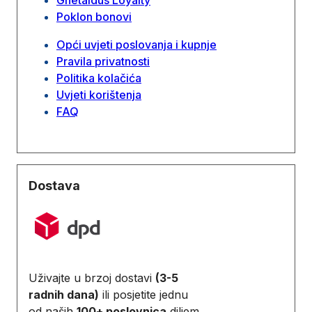
Poklon bonovi
Opći uvjeti poslovanja i kupnje
Pravila privatnosti
Politika kolačića
Uvjeti korištenja
FAQ
Dostava
Uživajte u brzoj dostavi
(3-5
radnih dana)
ili posjetite jednu
od naših
100+ poslovnica
diljem