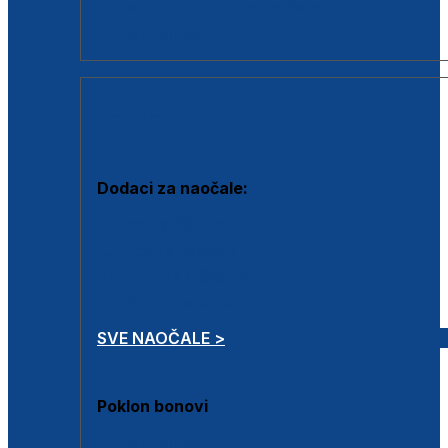
Dodaci za dioptrijske naočale
Poklon bonovi
DODACI
Dodaci za naočale:
Krpice za čišćenje
Kutijice za naočale
Sprejevi za čišćenje
Lančići za naočale
SVE NAOČALE >
Poklon bonovi
Poklon bonovi