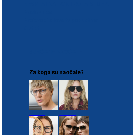
BESPLATNA KONTROLA SLUHA
Poslovnice
Proizvodi s loyalty popustima
Outlet
SUNČANE NAOČALE
Za koga su naočale?
Muške
Ženske