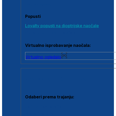
Poklon bonovi
Popusti
Loyalty popusti na dioptrijske naočale
Outlet dioptrijskih naočala
Virtualno isprobavanje naočala:
Virtualno ogledalo
KONTAKTNE LEĆE I OTOPINE
Odaberi prema trajanju:
Jednodnevne leće
Mjesečne leće