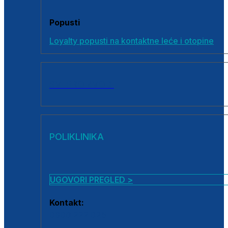
Popusti
Loyalty popusti na kontaktne leće i otopine
SVI PROIZVODI
POLIKLINIKA
UGOVORI PREGLED >
Kontakt:
0800 222 025