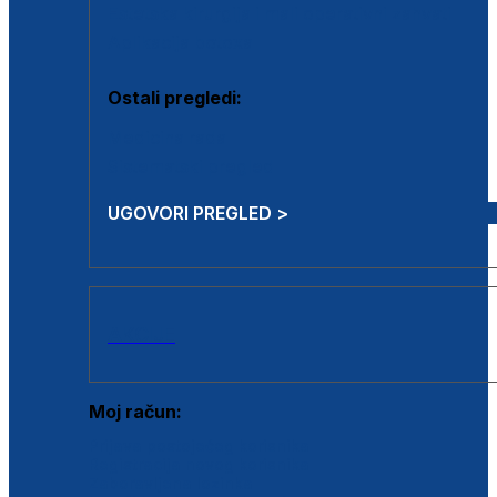
Estetska kirurgija i mali operativni zahvati
Aplikacija botoxa
Ostali pregledi:
Medicina rada
Sistematski pregled
UGOVORI PREGLED >
AKCIJE
Moj račun:
Prijava postojećeg korisnika
Registracija novog korisnika
Zaboravljena lozinka