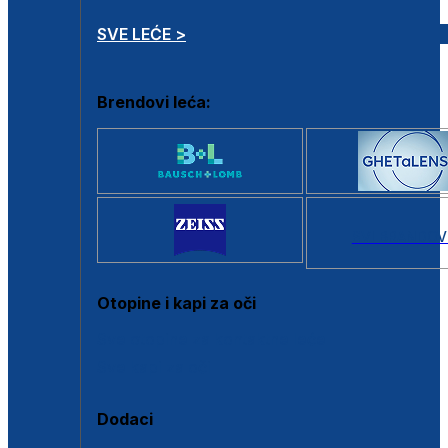
SVE LEĆE >
Brendovi leća:
SVI BRANDOV
Otopine i kapi za oči
Sve otopine za kontaktne leće
Sve kapi za oči
Dodaci