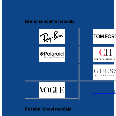
Clip-on
Poluokvir
Brend sunčanih naočala
Svi brendovi
Posebni tipovi naočala: