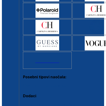
Svi brendovi >
Posebni tipovi naočala:
Okviri s clip-on dodatkom
Dodaci
Dodaci za dioptrijske naočale