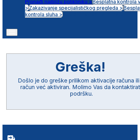
Pronađi najbližu polikliniku >
Besplatna kontrola 
>
Zakazivanje specijalističkog pregleda >
Bespla
Otvorena radna mjesta
kontrola sluha >
Greška!
Došlo je do greške prilikom aktivacije računa ili
račun već aktiviran. Molimo Vas da kontaktira
podršku.