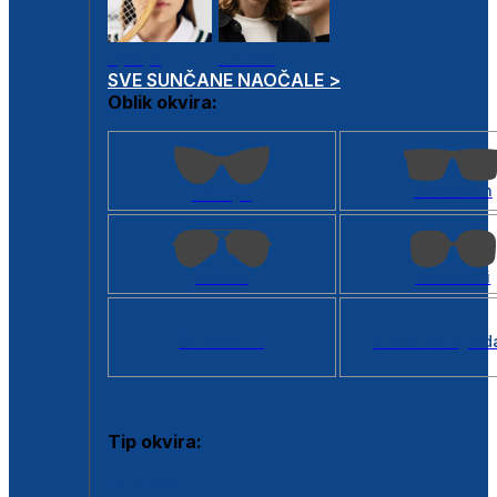
Dječje
Unisex
SVE SUNČANE NAOČALE >
Oblik okvira:
Kvadratan
Cat eye
Aviator
Četvrtasti
Svi oblici >
Virtualno ogled
Tip okvira:
Puni okvir