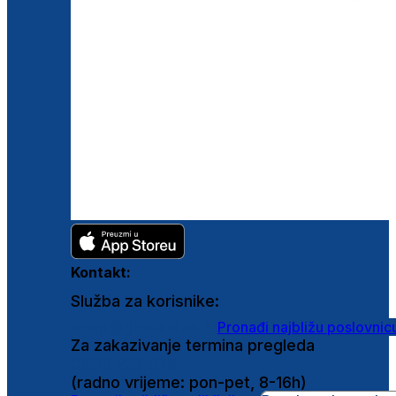
Kontakt:
Služba za korisnike:
shop@ghetaldus.hr
Pronađi najbližu poslovnic
Za zakazivanje termina pregleda
0800 222 025
(radno vrijeme: pon-pet, 8-16h)