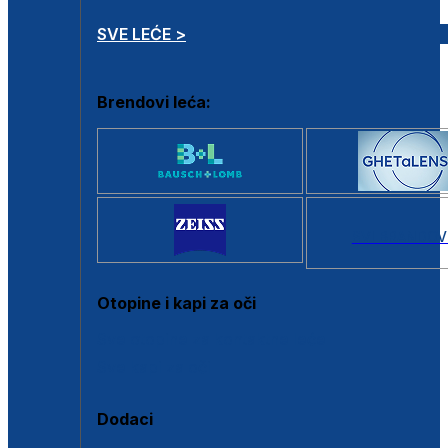
SVE LEĆE >
Brendovi leća:
SVI BRANDOV
Otopine i kapi za oči
Sve otopine za kontaktne leće
Sve kapi za oči
Dodaci