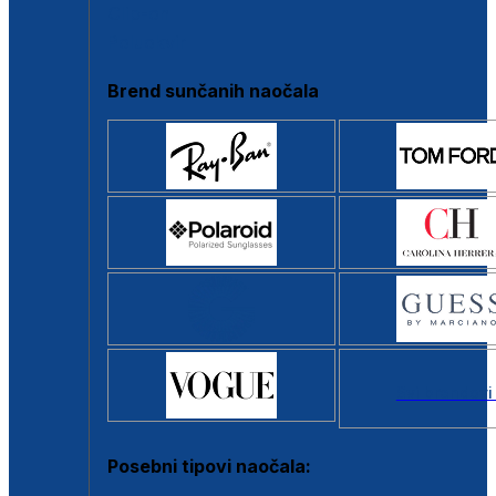
Clip-on
Poluokvir
Brend sunčanih naočala
Svi brendovi
Posebni tipovi naočala: