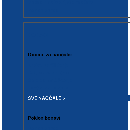
Dodaci za dioptrijske naočale
Poklon bonovi
DODACI
Dodaci za naočale:
Krpice za čišćenje
Kutijice za naočale
Sprejevi za čišćenje
Lančići za naočale
SVE NAOČALE >
Poklon bonovi
Poklon bonovi