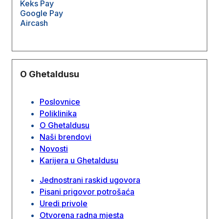
Keks Pay
Google Pay
Aircash
O Ghetaldusu
Poslovnice
Poliklinika
O Ghetaldusu
Naši brendovi
Novosti
Karijera u Ghetaldusu
Jednostrani raskid ugovora
Pisani prigovor potrošaća
Uredi privole
Otvorena radna mjesta