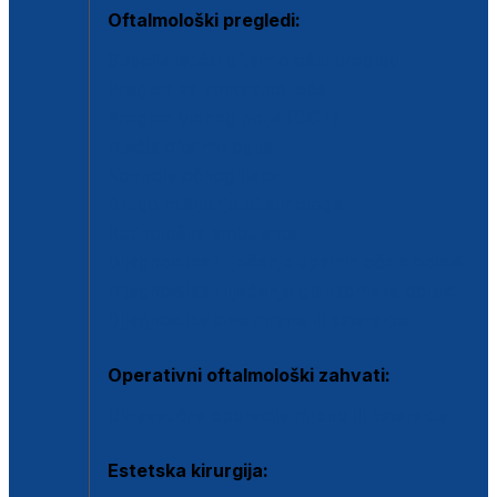
Oftalmološki pregledi:
Specijalistički oftalmološki pregled
Pregled za kontaktne leće
Pregled vidnog polja (OCT)
Dječja oftalmologija
Kontrola očnog tlaka
Drugo mišljenje oftalmologa
Retinološka ambulanta
Dijagnostika i liječenje upalnih očnih bolesti
Dijagnostika i liječenje glaukomske bolesti
Dijagnostika sive mrene ili katarakte
Operativni oftalmološki zahvati:
Ultrazvučna operacija mrene ili katarakta
Estetska kirurgija: