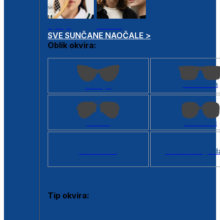
Dječje
Unisex
SVE SUNČANE NAOČALE >
Oblik okvira:
Kvadratan
Cat eye
Aviator
Četvrtasti
Svi oblici >
Virtualno ogled
Tip okvira:
Puni okvir