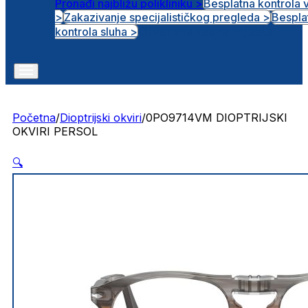
Pronađi najbližu polikliniku >
Besplatna kontrola 
>
Zakazivanje specijalističkog pregleda >
Bespla
Otvorena radna mjesta
kontrola sluha >
Početna
/
Dioptrijski okviri
/
0PO9714VM DIOPTRIJSKI
OKVIRI PERSOL
🔍