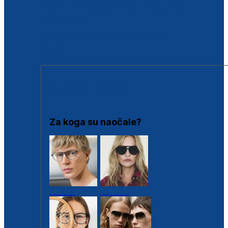
BESPLATNA KONTROLA SLUHA
Poslovnice
Proizvodi s loyalty popustima
Outlet
SUNČANE NAOČALE
Za koga su naočale?
Muške
Ženske