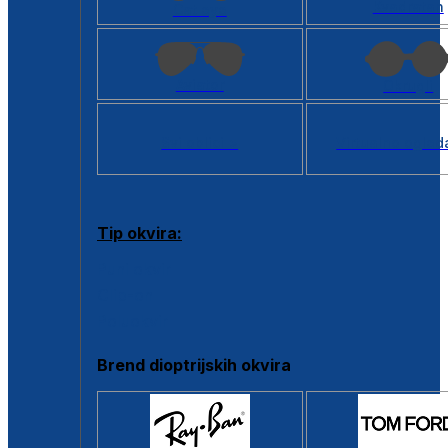
Kvadratan
Cat eye
Aviator
Okrugli
Svi oblici >
Virtualno ogled
Tip okvira:
Puni okvir
Clip-on
Poluokvir
Brend dioptrijskih okvira