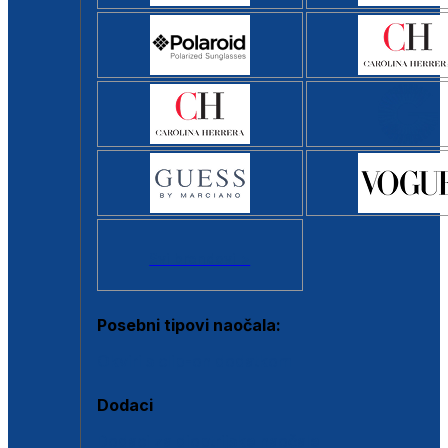
Svi brendovi >
Posebni tipovi naočala:
Okviri s clip-on dodatkom
Dodaci
Dodaci za dioptrijske naočale