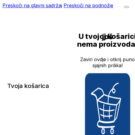
Preskoči na glavni sadržaj
Preskoči na podnožje
U tvojoj košarici još
nema proizvoda
Zaviri ovdje i otkrij puno
sjajnih prilika!
Tvoja košarica