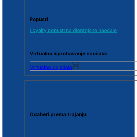
Poklon bonovi
Popusti
Loyalty popusti na dioptrijske naočale
Outlet dioptrijskih naočala
Virtualno isprobavanje naočala:
Virtualno ogledalo
KONTAKTNE LEĆE I OTOPINE
Odaberi prema trajanju:
Jednodnevne leće
Mjesečne leće