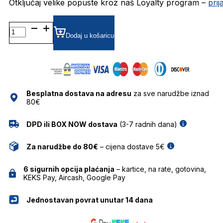
Otključaj velike popuste kroz naš Loyalty program –
pri
0PO9714VM DIOPTRIJSKI
OKVIRI
Dodaj u košaricu
PERSOL
količina
Besplatna dostava na adresu
za sve narudžbe iznad
80€
DPD ili BOX NOW dostava
(3-7 radnih dana)
Za narudžbe do 80€
– cijena dostave 5€
6 sigurnih opcija plaćanja
– kartice, na rate, gotovina,
KEKS Pay, Aircash, Google Pay
Jednostavan povrat unutar 14 dana