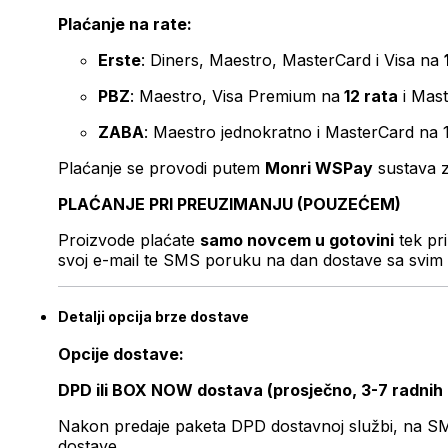
Plaćanje na rate:
Erste
: Diners, Maestro, MasterCard i Visa na
PBZ
: Maestro, Visa Premium na
12 rata
i Mas
ZABA
: Maestro jednokratno i MasterCard na 
Plaćanje se provodi putem
Monri WSPay
sustava z
PLAĆANJE PRI PREUZIMANJU (POUZEĆEM)
Proizvode plaćate
samo novcem u gotovini
tek pr
svoj e-mail te SMS poruku na dan dostave sa svim 
Detalji opcija brze dostave
Opcije dostave:
DPD ili BOX NOW dostava (prosječno, 3-7 radnih
Nakon predaje paketa DPD dostavnoj službi, na SMS 
dostave.