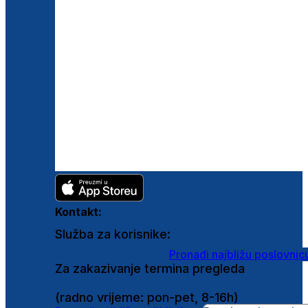
Kontakt:
Služba za korisnike:
shop@ghetaldus.hr
Pronađi najbližu poslovnic
Za zakazivanje termina pregleda
0800 222 025
(radno vrijeme: pon-pet, 8-16h)