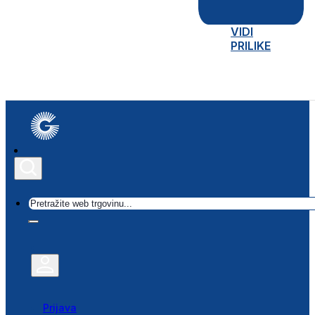
VIDI
PRILIKE
Traži
Prijava