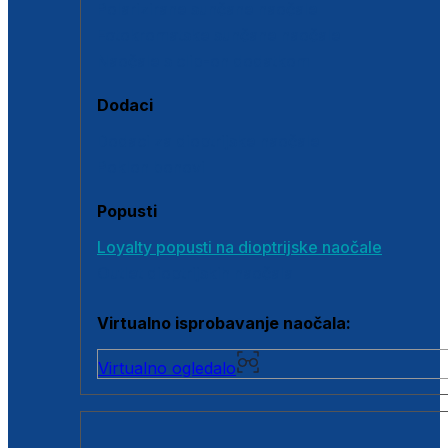
Polarizirane sunčane naočale
Fotokromatske sunčane naočale
Naočale s clip-on dodatkom
Dodaci
Dodaci za dioptrijske naočale
Poklon bonovi
Popusti
Loyalty popusti na dioptrijske naočale
Outlet dioptrijskih naočala
Virtualno isprobavanje naočala:
Virtualno ogledalo