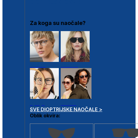
DIOPTRIJSKI OKVIRI
Za koga su naočale?
Muške
Ženske
Dječje
Unisex
SVE DIOPTRIJSKE NAOČALE >
Oblik okvira: