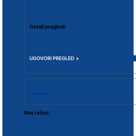
Estetska kirurgija i mali operativni zahvati
Aplikacija botoxa
Ostali pregledi:
Medicina rada
Sistematski pregled
UGOVORI PREGLED >
AKCIJE
Moj račun:
Prijava postojećeg korisnika
Registracija novog korisnika
Zaboravljena lozinka