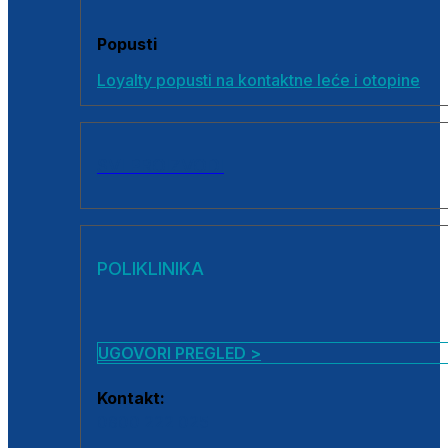
Popusti
Loyalty popusti na kontaktne leće i otopine
SVI PROIZVODI
POLIKLINIKA
UGOVORI PREGLED >
Kontakt:
0800 222 025