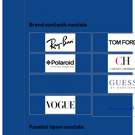
Clip-on
Poluokvir
Brend sunčanih naočala
Svi brendovi
Posebni tipovi naočala: