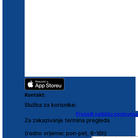
Kontakt:
Služba za korisnike:
shop@ghetaldus.hr
Pronađi najbližu poslovnic
Za zakazivanje termina pregleda
0800 222 025
(radno vrijeme: pon-pet, 8-16h)