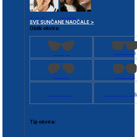
Dječje
Unisex
SVE SUNČANE NAOČALE >
Oblik okvira:
Kvadratan
Cat eye
Aviator
Četvrtasti
Svi oblici >
Virtualno ogled
Tip okvira:
Puni okvir