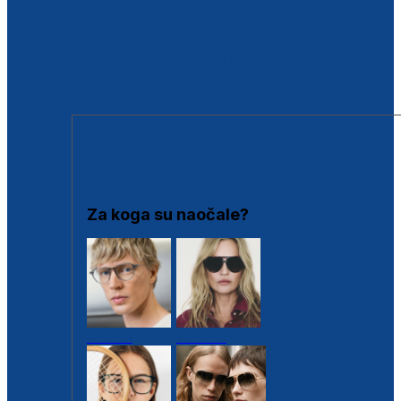
BESPLATNA KONTROLA SLUHA
Poslovnice
Proizvodi s loyalty popustima
Outlet
SUNČANE NAOČALE
Za koga su naočale?
Muške
Ženske