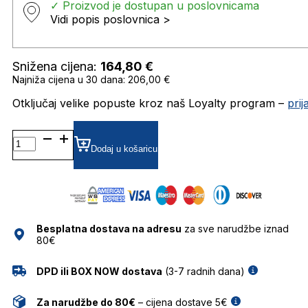
✓ Proizvod je dostupan u poslovnicama
Vidi popis poslovnica >
Snižena cijena:
164,80
€
Najniža cijena u 30 dana: 206,00 €
Otključaj velike popuste kroz naš Loyalty program –
pri
0RB3548N SUNČANE
NAOČALE
Dodaj u košaricu
RAY
BAN
količina
Besplatna dostava na adresu
za sve narudžbe iznad
80€
DPD ili BOX NOW dostava
(3-7 radnih dana)
Za narudžbe do 80€
– cijena dostave 5€