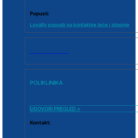
Popusti
Loyalty popusti na kontaktne leće i otopine
SVI PROIZVODI
POLIKLINIKA
UGOVORI PREGLED >
Kontakt:
0800 222 025