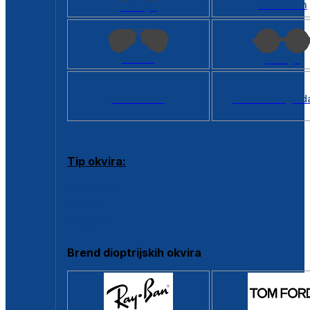
Kvadratan
Cat eye
Aviator
Okrugli
Svi oblici >
Virtualno ogled
Tip okvira:
Puni okvir
Clip-on
Poluokvir
Brend dioptrijskih okvira