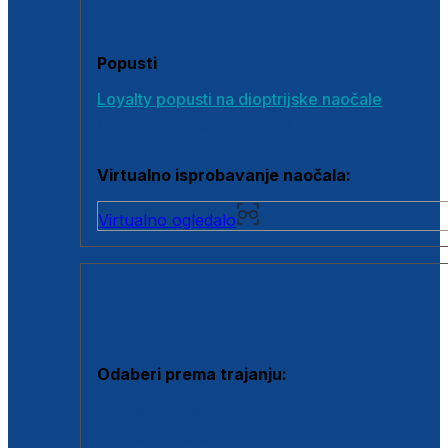
Poklon bonovi
Popusti
Loyalty popusti na dioptrijske naočale
Outlet dioptrijskih naočala
Virtualno isprobavanje naočala:
Virtualno ogledalo
KONTAKTNE LEĆE I OTOPINE
Odaberi prema trajanju:
Jednodnevne leće
Mjesečne leće