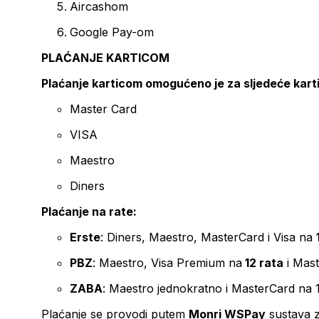
Aircashom
Google Pay-om
PLAĆANJE KARTICOM
Plaćanje karticom omogućeno je za sljedeće kart
Master Card
VISA
Maestro
Diners
Plaćanje na rate:
Erste
: Diners, Maestro, MasterCard i Visa na
PBZ
: Maestro, Visa Premium na
12 rata
i Mas
ZABA
: Maestro jednokratno i MasterCard na 
Plaćanje se provodi putem
Monri WSPay
sustava z