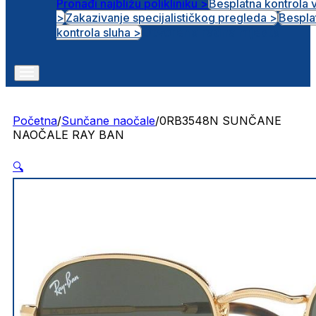
Pronađi najbližu polikliniku >
Besplatna kontrola 
>
Zakazivanje specijalističkog pregleda >
Bespla
Otvorena radna mjesta
kontrola sluha >
Početna
/
Sunčane naočale
/
0RB3548N SUNČANE
NAOČALE RAY BAN
🔍