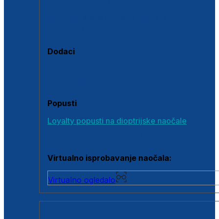
Polarizirane sunčane naočale
Fotokromatske sunčane naočale
Naočale s clip-on dodatkom
Dodaci
Dodaci za dioptrijske naočale
Poklon bonovi
Popusti
Loyalty popusti na dioptrijske naočale
Outlet dioptrijskih naočala
Virtualno isprobavanje naočala:
Virtualno ogledalo