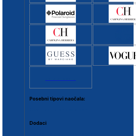
Svi brendovi >
Posebni tipovi naočala:
Okviri s clip-on dodatkom
Dodaci
Dodaci za dioptrijske naočale