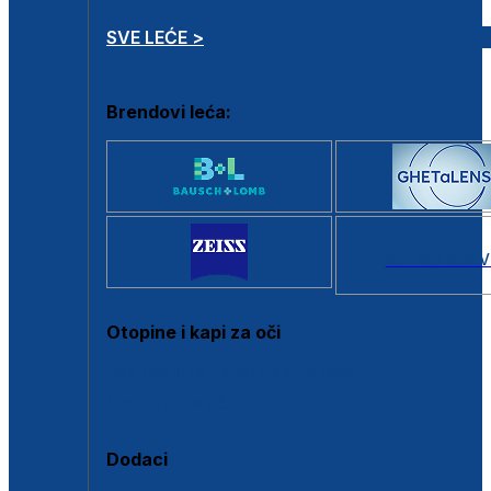
SVE LEĆE >
Brendovi leća:
SVI BRANDOV
Otopine i kapi za oči
Sve otopine za kontaktne leće
Sve kapi za oči
Dodaci