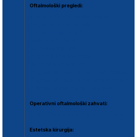
Oftalmološki pregledi:
Specijalistički oftalmološki pregled
Pregled za kontaktne leće
Pregled vidnog polja (OCT)
Dječja oftalmologija
Kontrola očnog tlaka
Drugo mišljenje oftalmologa
Retinološka ambulanta
Dijagnostika i liječenje upalnih očnih bolesti
Dijagnostika i liječenje glaukomske bolesti
Dijagnostika sive mrene ili katarakte
Operativni oftalmološki zahvati:
Ultrazvučna operacija mrene ili katarakta
Estetska kirurgija: