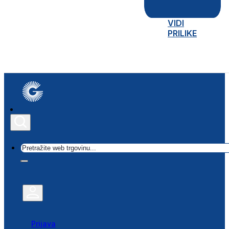
VIDI
PRILIKE
Traži
Prijava