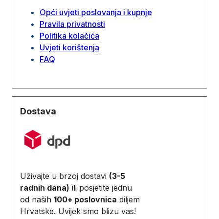
Opći uvjeti poslovanja i kupnje
Pravila privatnosti
Politika kolačića
Uvjeti korištenja
FAQ
Dostava
Uživajte u brzoj dostavi
(3-5
radnih dana)
ili posjetite jednu
od naših
100+ poslovnica
diljem
Hrvatske. Uvijek smo blizu vas!