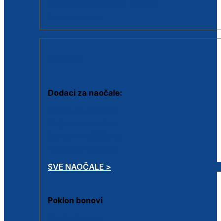
Dodaci za dioptrijske naočale
Poklon bonovi
DODACI
Dodaci za naočale:
Krpice za čišćenje
Kutijice za naočale
Sprejevi za čišćenje
Lančići za naočale
SVE NAOČALE >
Poklon bonovi
Poklon bonovi