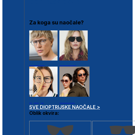
DIOPTRIJSKI OKVIRI
Za koga su naočale?
Muške
Ženske
Dječje
Unisex
SVE DIOPTRIJSKE NAOČALE >
Oblik okvira: