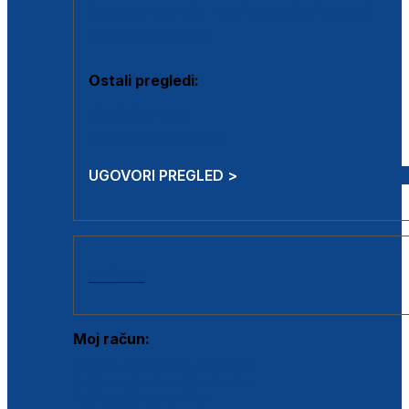
Estetska kirurgija i mali operativni zahvati
Aplikacija botoxa
Ostali pregledi:
Medicina rada
Sistematski pregled
UGOVORI PREGLED >
AKCIJE
Moj račun:
Prijava postojećeg korisnika
Registracija novog korisnika
Zaboravljena lozinka