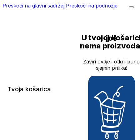
Preskoči na glavni sadržaj
Preskoči na podnožje
U tvojoj košarici još
nema proizvoda
Zaviri ovdje i otkrij puno
sjajnih prilika!
Tvoja košarica