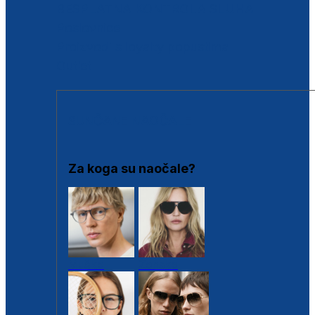
BESPLATNA KONTROLA SLUHA
Poslovnice
Proizvodi s loyalty popustima
Outlet
SUNČANE NAOČALE
Za koga su naočale?
Muške
Ženske