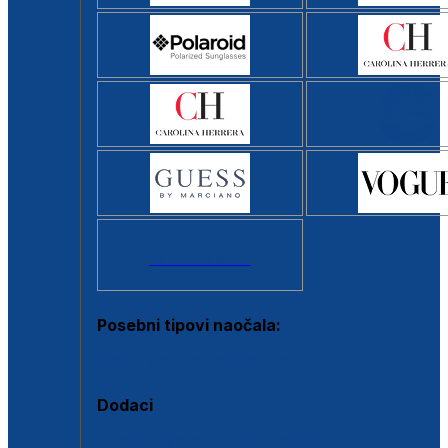
Svi brendovi >
Posebni tipovi naočala:
Okviri s clip-on dodatkom
Dodaci
Dodaci za dioptrijske naočale