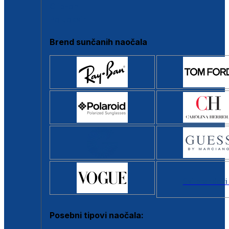
Clip-on
Poluokvir
Brend sunčanih naočala
Svi brendovi
Posebni tipovi naočala: