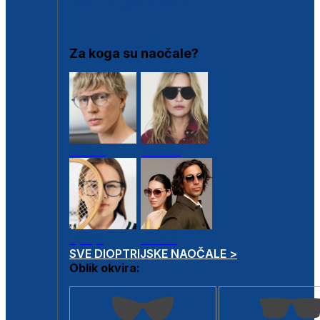
DIOPTRIJSKI OKVIRI
Za koga su naočale?
Muške
Ženske
Dječje
Unisex
SVE DIOPTRIJSKE NAOČALE >
Oblik okvira: