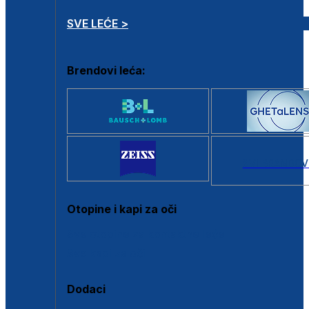
SVE LEĆE >
Brendovi leća:
SVI BRANDOV
Otopine i kapi za oči
Sve otopine za kontaktne leće
Sve kapi za oči
Dodaci