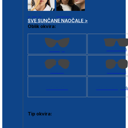
Dječje
Unisex
SVE SUNČANE NAOČALE >
Oblik okvira:
Kvadratan
Cat eye
Aviator
Četvrtasti
Svi oblici >
Virtualno ogled
Tip okvira:
Puni okvir