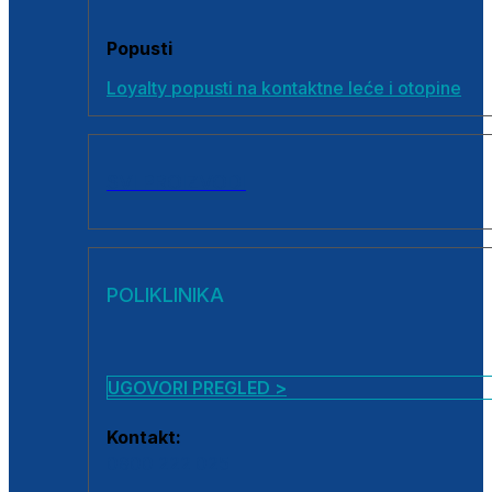
Popusti
Loyalty popusti na kontaktne leće i otopine
SVI PROIZVODI
POLIKLINIKA
UGOVORI PREGLED >
Kontakt:
0800 222 025