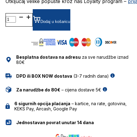
Otključaj velike popuste kroz naš Loyalty program –
pri
0RB3561
POLARIZIRANE SUNČANE
Dodaj u košaricu
NAOČALE
RAY
BAN
količina
Besplatna dostava na adresu
za sve narudžbe iznad
80€
DPD ili BOX NOW dostava
(3-7 radnih dana)
Za narudžbe do 80€
– cijena dostave 5€
6 sigurnih opcija plaćanja
– kartice, na rate, gotovina,
KEKS Pay, Aircash, Google Pay
Jednostavan povrat unutar 14 dana