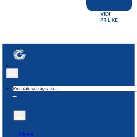
VIDI
PRILIKE
Traži
Prijava