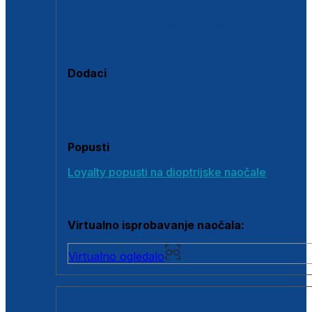
Polarizirane sunčane naočale
Fotokromatske sunčane naočale
Naočale s clip-on dodatkom
Dodaci
Dodaci za dioptrijske naočale
Poklon bonovi
Popusti
Loyalty popusti na dioptrijske naočale
Outlet dioptrijskih naočala
Virtualno isprobavanje naočala:
Virtualno ogledalo