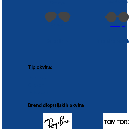
Kvadratan
Cat eye
Aviator
Okrugli
Svi oblici >
Virtualno ogled
Tip okvira:
Puni okvir
Clip-on
Poluokvir
Brend dioptrijskih okvira