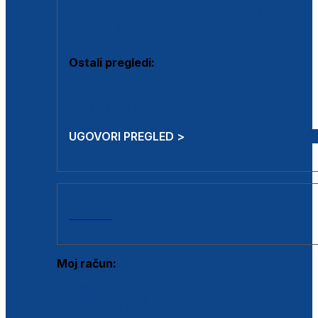
Estetska kirurgija i mali operativni zahvati
Aplikacija botoxa
Ostali pregledi:
Medicina rada
Sistematski pregled
UGOVORI PREGLED >
AKCIJE
Moj račun:
Prijava postojećeg korisnika
Registracija novog korisnika
Zaboravljena lozinka