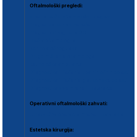
Oftalmološki pregledi:
Specijalistički oftalmološki pregled
Pregled za kontaktne leće
Pregled vidnog polja (OCT)
Dječja oftalmologija
Kontrola očnog tlaka
Drugo mišljenje oftalmologa
Retinološka ambulanta
Dijagnostika i liječenje upalnih očnih bolesti
Dijagnostika i liječenje glaukomske bolesti
Dijagnostika sive mrene ili katarakte
Operativni oftalmološki zahvati:
Ultrazvučna operacija mrene ili katarakta
Estetska kirurgija: