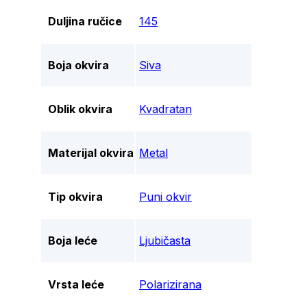
Duljina ručice
145
Boja okvira
Siva
Oblik okvira
Kvadratan
Materijal okvira
Metal
Tip okvira
Puni okvir
Boja leće
Ljubičasta
Vrsta leće
Polarizirana