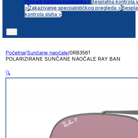
Pronađi najbližu polikliniku >
Besplatna kontrola 
>
Zakazivanje specijalističkog pregleda >
Bespla
Otvorena radna mjesta
kontrola sluha >
Početna
/
Sunčane naočale
/
0RB3561
POLARIZIRANE SUNČANE NAOČALE RAY BAN
🔍