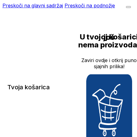
Preskoči na glavni sadržaj
Preskoči na podnožje
U tvojoj košarici još
nema proizvoda
Zaviri ovdje i otkrij puno
sjajnih prilika!
Tvoja košarica