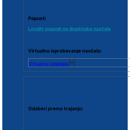
Poklon bonovi
Popusti
Loyalty popusti na dioptrijske naočale
Outlet dioptrijskih naočala
Virtualno isprobavanje naočala:
Virtualno ogledalo
KONTAKTNE LEĆE I OTOPINE
Odaberi prema trajanju:
Jednodnevne leće
Mjesečne leće