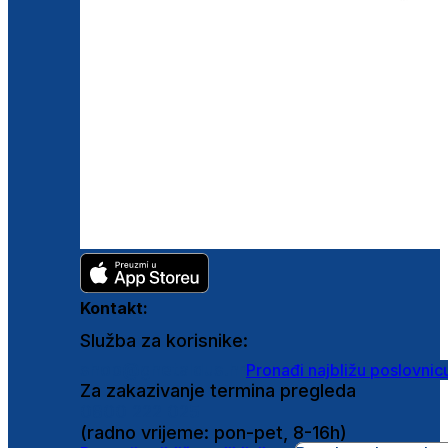
Kontakt:
Služba za korisnike:
shop@ghetaldus.hr
Pronađi najbližu poslovnic
Za zakazivanje termina pregleda
0800 222 025
(radno vrijeme: pon-pet, 8-16h)