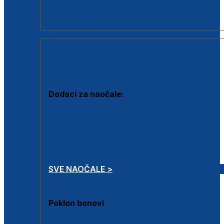
Dodaci za dioptrijske naočale
Poklon bonovi
DODACI
Dodaci za naočale:
Krpice za čišćenje
Kutijice za naočale
Sprejevi za čišćenje
Lančići za naočale
SVE NAOČALE >
Poklon bonovi
Poklon bonovi