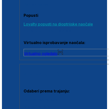
Poklon bonovi
Popusti
Loyalty popusti na dioptrijske naočale
Outlet dioptrijskih naočala
Virtualno isprobavanje naočala:
Virtualno ogledalo
KONTAKTNE LEĆE I OTOPINE
Odaberi prema trajanju:
Jednodnevne leće
Mjesečne leće