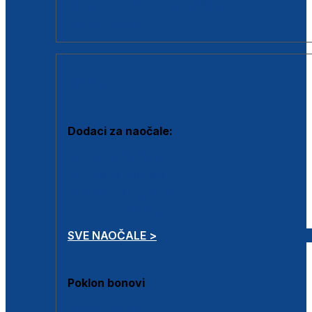
Dodaci za dioptrijske naočale
Poklon bonovi
DODACI
Dodaci za naočale:
Krpice za čišćenje
Kutijice za naočale
Sprejevi za čišćenje
Lančići za naočale
SVE NAOČALE >
Poklon bonovi
Poklon bonovi