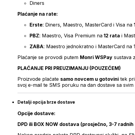
Diners
Plaćanje na rate:
Erste
: Diners, Maestro, MasterCard i Visa na
PBZ
: Maestro, Visa Premium na
12 rata
i Mas
ZABA
: Maestro jednokratno i MasterCard na 
Plaćanje se provodi putem
Monri WSPay
sustava z
PLAĆANJE PRI PREUZIMANJU (POUZEĆEM)
Proizvode plaćate
samo novcem u gotovini
tek pr
svoj e-mail te SMS poruku na dan dostave sa svim 
Detalji opcija brze dostave
Opcije dostave:
DPD ili BOX NOW dostava (prosječno, 3-7 radnih
Nakon predaje paketa DPD dostavnoj službi, na SMS 