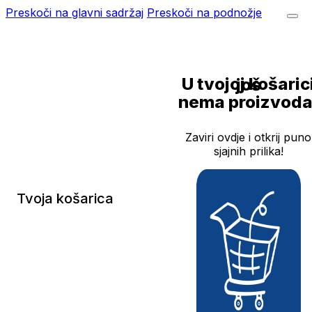
Preskoči na glavni sadržaj
Preskoči na podnožje
U tvojoj košarici još
nema proizvoda
Zaviri ovdje i otkrij puno
sjajnih prilika!
Tvoja košarica