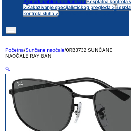
Pronađi najbližu polikliniku >
Besplatna kontrola 
>
Zakazivanje specijalističkog pregleda >
Bespla
Otvorena radna mjesta
kontrola sluha >
Početna
/
Sunčane naočale
/
0RB3732 SUNČANE
NAOČALE RAY BAN
🔍