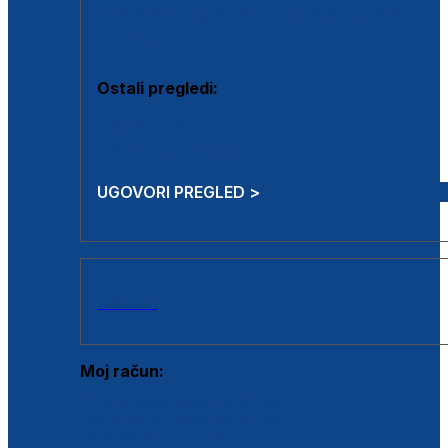
Estetska kirurgija i mali operativni zahvati
Aplikacija botoxa
Ostali pregledi:
Medicina rada
Sistematski pregled
UGOVORI PREGLED >
AKCIJE
Moj račun:
Prijava postojećeg korisnika
Registracija novog korisnika
Zaboravljena lozinka