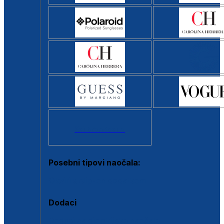
Svi brendovi >
Posebni tipovi naočala:
Okviri s clip-on dodatkom
Dodaci
Dodaci za dioptrijske naočale