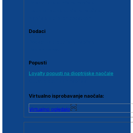
Polarizirane sunčane naočale
Fotokromatske sunčane naočale
Naočale s clip-on dodatkom
Dodaci
Dodaci za dioptrijske naočale
Poklon bonovi
Popusti
Loyalty popusti na dioptrijske naočale
Outlet dioptrijskih naočala
Virtualno isprobavanje naočala:
Virtualno ogledalo