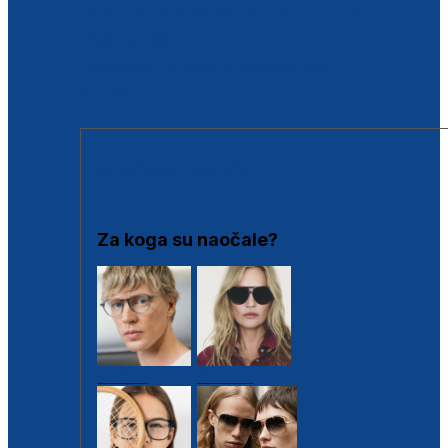
BESPLATNA KONTROLA SLUHA
Poslovnice
Proizvodi s loyalty popustima
Outlet
SUNČANE NAOČALE
Za koga su naočale?
Muške
Ženske