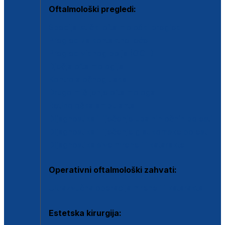
Oftalmološki pregledi:
Specijalistički oftalmološki pregled
Pregled za kontaktne leće
Pregled vidnog polja (OCT)
Dječja oftalmologija
Kontrola očnog tlaka
Drugo mišljenje oftalmologa
Retinološka ambulanta
Dijagnostika i liječenje upalnih očnih bolesti
Dijagnostika i liječenje glaukomske bolesti
Dijagnostika sive mrene ili katarakte
Operativni oftalmološki zahvati:
Ultrazvučna operacija mrene ili katarakta
Estetska kirurgija: