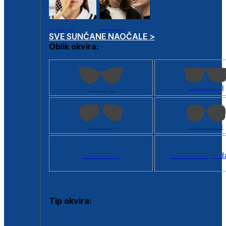
Dječje
Unisex
SVE SUNČANE NAOČALE >
Oblik okvira:
Kvadratan
Cat eye
Aviator
Četvrtasti
Svi oblici >
Virtualno ogled
Tip okvira:
Puni okvir