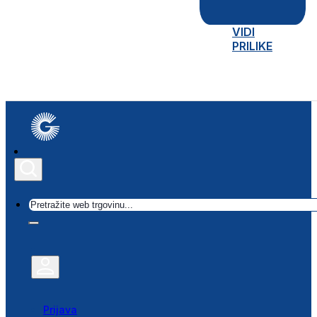
VIDI
PRILIKE
Traži
Prijava