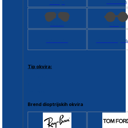
Kvadratan
Cat eye
Aviator
Okrugli
Svi oblici >
Virtualno ogled
Tip okvira:
Puni okvir
Clip-on
Poluokvir
Brend dioptrijskih okvira