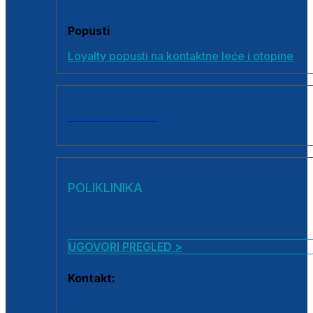
Popusti
Loyalty popusti na kontaktne leće i otopine
SVI PROIZVODI
POLIKLINIKA
UGOVORI PREGLED >
Kontakt:
0800 222 025