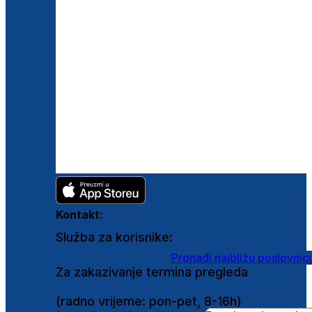
Kontakt:
Služba za korisnike:
shop@ghetaldus.hr
Pronađi najbližu poslovnic
Za zakazivanje termina pregleda
0800 222 025
(radno vrijeme: pon-pet, 8-16h)