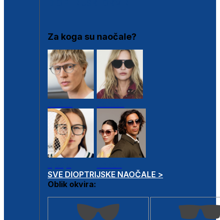
DIOPTRIJSKI OKVIRI
Za koga su naočale?
Muške
Ženske
Dječje
Unisex
SVE DIOPTRIJSKE NAOČALE >
Oblik okvira: