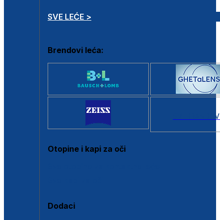
SVE LEĆE >
Brendovi leća:
SVI BRANDOV
Otopine i kapi za oči
Sve otopine za kontaktne leće
Sve kapi za oči
Dodaci