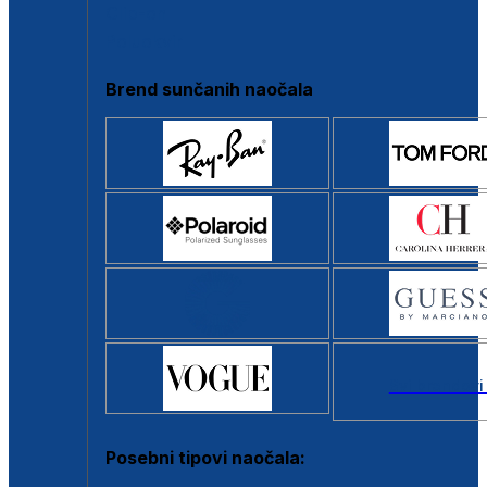
Clip-on
Poluokvir
Brend sunčanih naočala
Svi brendovi
Posebni tipovi naočala: