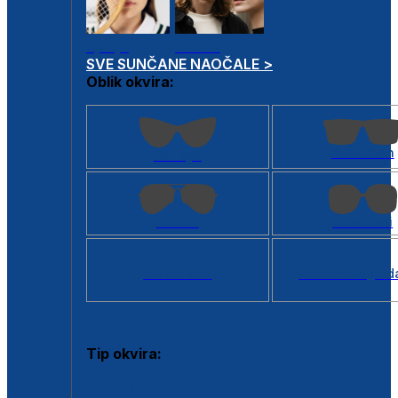
Dječje
Unisex
SVE SUNČANE NAOČALE >
Oblik okvira:
Kvadratan
Cat eye
Aviator
Četvrtasti
Svi oblici >
Virtualno ogled
Tip okvira:
Puni okvir