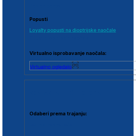
Poklon bonovi
Popusti
Loyalty popusti na dioptrijske naočale
Outlet dioptrijskih naočala
Virtualno isprobavanje naočala:
Virtualno ogledalo
KONTAKTNE LEĆE I OTOPINE
Odaberi prema trajanju:
Jednodnevne leće
Mjesečne leće