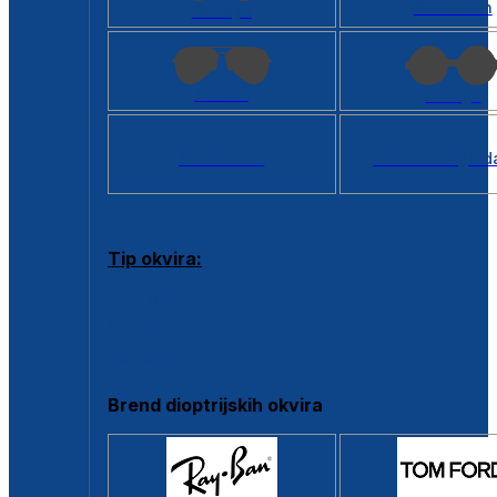
Kvadratan
Cat eye
Aviator
Okrugli
Svi oblici >
Virtualno ogled
Tip okvira:
Puni okvir
Clip-on
Poluokvir
Brend dioptrijskih okvira