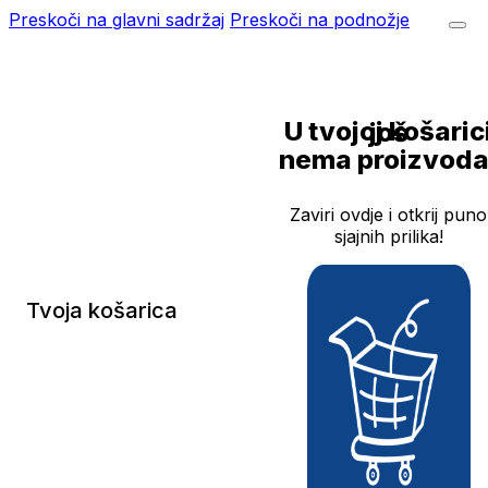
Preskoči na glavni sadržaj
Preskoči na podnožje
U tvojoj košarici još
nema proizvoda
Zaviri ovdje i otkrij puno
sjajnih prilika!
Tvoja košarica