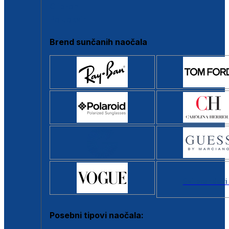
Clip-on
Poluokvir
Brend sunčanih naočala
Svi brendovi
Posebni tipovi naočala: