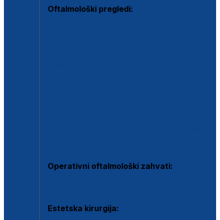
Oftalmološki pregledi:
Specijalistički oftalmološki pregled
Pregled za kontaktne leće
Pregled vidnog polja (OCT)
Dječja oftalmologija
Kontrola očnog tlaka
Drugo mišljenje oftalmologa
Retinološka ambulanta
Dijagnostika i liječenje upalnih očnih bolesti
Dijagnostika i liječenje glaukomske bolesti
Dijagnostika sive mrene ili katarakte
Operativni oftalmološki zahvati:
Ultrazvučna operacija mrene ili katarakta
Estetska kirurgija: