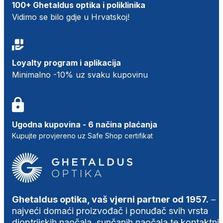
100+ Ghetaldus optika i poliklinika
Vidimo se bilo gdje u Hrvatskoj!
Loyalty program i aplikacija
Minimalno -10% uz svaku kupovinu
Ugodna kupovina - 6 načina plaćanja
Kupujte provjereno uz Safe Shop certifikat
Ghetaldus optika, vaš vjerni partner od 1957.
–
najveći domaći proizvođač i ponuđač svih vrsta
dioptrijskih naočala, sunčanih naočala te kontaktni