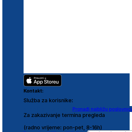
Kontakt:
Služba za korisnike:
shop@ghetaldus.hr
Pronađi najbližu poslovnic
Za zakazivanje termina pregleda
0800 222 025
(radno vrijeme: pon-pet, 8-16h)