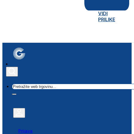
VIDI
PRILIKE
Traži
Prijava