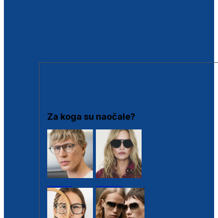
BESPLATNA KONTROLA SLUHA
Poslovnice
Proizvodi s loyalty popustima
Outlet
SUNČANE NAOČALE
Za koga su naočale?
Muške
Ženske