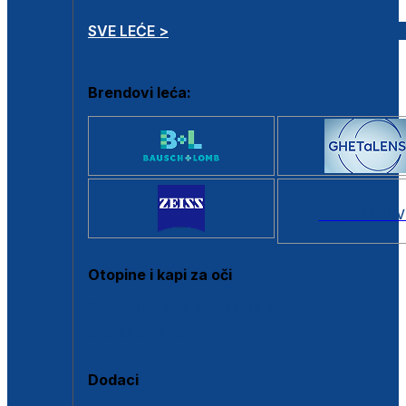
SVE LEĆE >
Brendovi leća:
SVI BRANDOV
Otopine i kapi za oči
Sve otopine za kontaktne leće
Sve kapi za oči
Dodaci