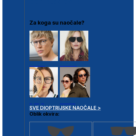
DIOPTRIJSKI OKVIRI
Za koga su naočale?
Muške
Ženske
Dječje
Unisex
SVE DIOPTRIJSKE NAOČALE >
Oblik okvira: