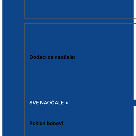
Dodaci za dioptrijske naočale
Poklon bonovi
DODACI
Dodaci za naočale:
Krpice za čišćenje
Kutijice za naočale
Sprejevi za čišćenje
Lančići za naočale
SVE NAOČALE >
Poklon bonovi
Poklon bonovi