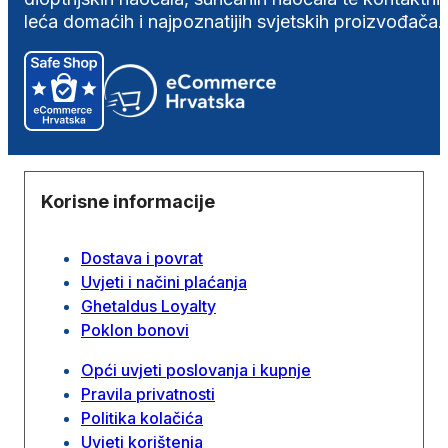
leća domaćih i najpoznatijih svjetskih proizvođača.
Korisne informacije
Dostava i povrat
Uvjeti i načini plaćanja
Ghetaldus Loyalty
Poklon bonovi
Opći uvjeti poslovanja i kupnje
Pravila privatnosti
Politika kolačića
Uvjeti korištenja