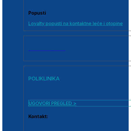
Popusti
Loyalty popusti na kontaktne leće i otopine
SVI PROIZVODI
POLIKLINIKA
UGOVORI PREGLED >
Kontakt:
0800 222 025