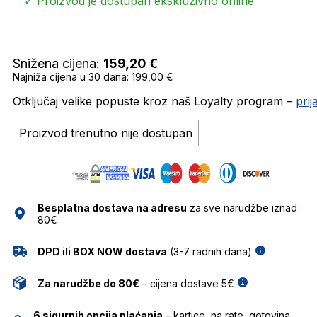
✓ Proizvod je dostupan ekskluzivno online
Snižena cijena:
159,20
€
Najniža cijena u 30 dana: 199,00 €
Otključaj velike popuste kroz naš Loyalty program –
pri
Proizvod trenutno nije dostupan
Besplatna dostava na adresu
za sve narudžbe iznad
80€
DPD ili BOX NOW dostava
(3-7 radnih dana)
Za narudžbe do 80€
– cijena dostave 5€
6 sigurnih opcija plaćanja
– kartice, na rate, gotovina,