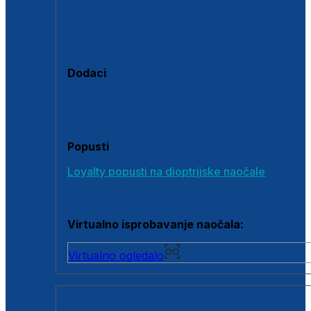
Polarizirane sunčane naočale
Fotokromatske sunčane naočale
Naočale s clip-on dodatkom
Dodaci
Dodaci za dioptrijske naočale
Poklon bonovi
Popusti
Loyalty popusti na dioptrijske naočale
Outlet dioptrijskih naočala
Virtualno isprobavanje naočala:
Virtualno ogledalo