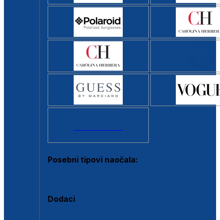
Svi brendovi >
Posebni tipovi naočala:
Okviri s clip-on dodatkom
Dodaci
Dodaci za dioptrijske naočale