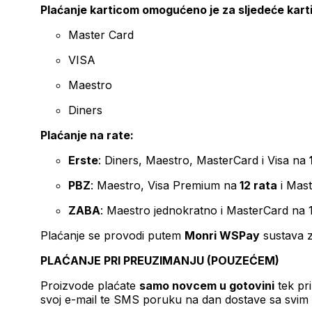
Plaćanje karticom omogućeno je za sljedeće kart
Master Card
VISA
Maestro
Diners
Plaćanje na rate:
Erste
: Diners, Maestro, MasterCard i Visa na
PBZ
: Maestro, Visa Premium na
12 rata
i Mas
ZABA
: Maestro jednokratno i MasterCard na 
Plaćanje se provodi putem
Monri WSPay
sustava z
PLAĆANJE PRI PREUZIMANJU (POUZEĆEM)
Proizvode plaćate
samo novcem u gotovini
tek pr
svoj e-mail te SMS poruku na dan dostave sa svim 