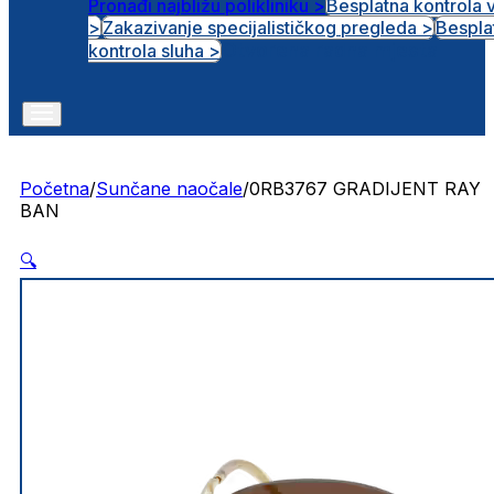
Pronađi najbližu polikliniku >
Besplatna kontrola 
>
Zakazivanje specijalističkog pregleda >
Bespla
Otvorena radna mjesta
kontrola sluha >
Početna
/
Sunčane naočale
/
0RB3767 GRADIJENT RAY
BAN
🔍