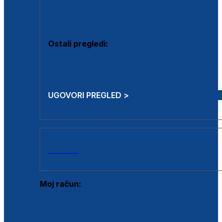
Estetska kirurgija i mali operativni zahvati
Aplikacija botoxa
Ostali pregledi:
Medicina rada
Sistematski pregled
UGOVORI PREGLED >
AKCIJE
Moj račun:
Prijava postojećeg korisnika
Registracija novog korisnika
Zaboravljena lozinka