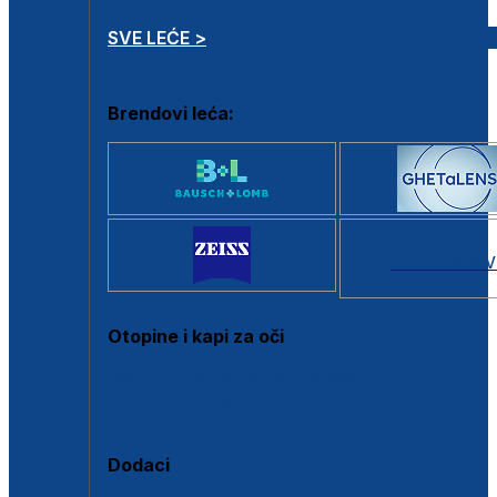
SVE LEĆE >
Brendovi leća:
SVI BRANDOV
Otopine i kapi za oči
Sve otopine za kontaktne leće
Sve kapi za oči
Dodaci