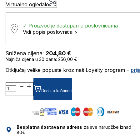
Virtualno ogledalo
✓ Proizvod je dostupan u poslovnicama
Vidi popis poslovnica >
Snižena cijena:
204,80
€
Najniža cijena u 30 dana: 256,00 €
Otključaj velike popuste kroz naš Loyalty program –
pri
0RB4147
POLARIZIRANE SUNČANE
Dodaj u košaricu
NAOČALE
RAY
BAN
količina
Besplatna dostava na adresu
za sve narudžbe iznad
80€