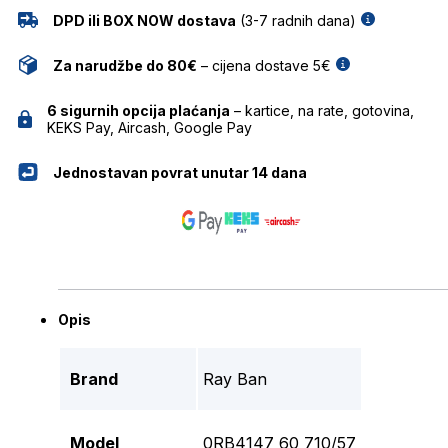
DPD ili BOX NOW dostava
(3-7 radnih dana)
Za narudžbe do 80€
– cijena dostave 5€
6 sigurnih opcija plaćanja
– kartice, na rate, gotovina,
KEKS Pay, Aircash, Google Pay
Jednostavan povrat unutar 14 dana
Opis
Brand
Ray Ban
Model
0RB4147 60 710/57