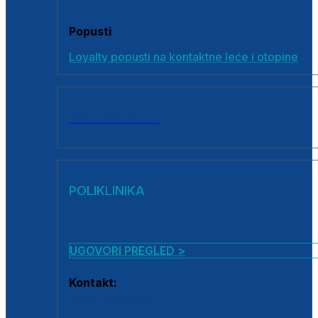
Popusti
Loyalty popusti na kontaktne leće i otopine
SVI PROIZVODI
POLIKLINIKA
UGOVORI PREGLED >
Kontakt:
0800 222 025