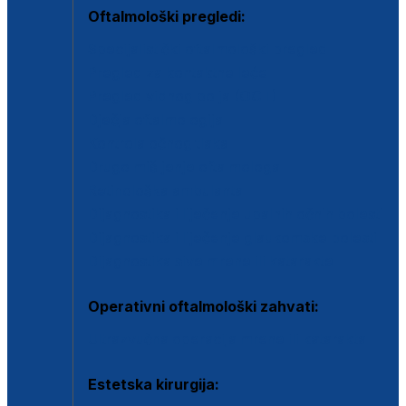
Oftalmološki pregledi:
Specijalistički oftalmološki pregled
Pregled za kontaktne leće
Pregled vidnog polja (OCT)
Dječja oftalmologija
Kontrola očnog tlaka
Drugo mišljenje oftalmologa
Retinološka ambulanta
Dijagnostika i liječenje upalnih očnih bolesti
Dijagnostika i liječenje glaukomske bolesti
Dijagnostika sive mrene ili katarakte
Operativni oftalmološki zahvati:
Ultrazvučna operacija mrene ili katarakta
Estetska kirurgija: