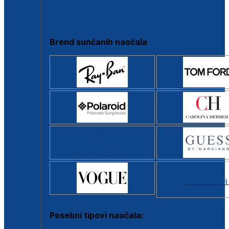
Clip-on
Poluokvir
Brend sunčanih naočala
Svi brendovi
Posebni tipovi naočala: