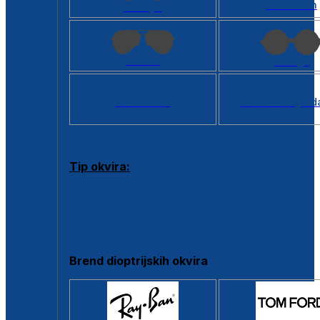
Kvadratan
Cat eye
Aviator
Okrugli
Svi oblici >
Virtualno ogled
Tip okvira:
Puni okvir
Clip-on
Poluokvir
Brend dioptrijskih okvira