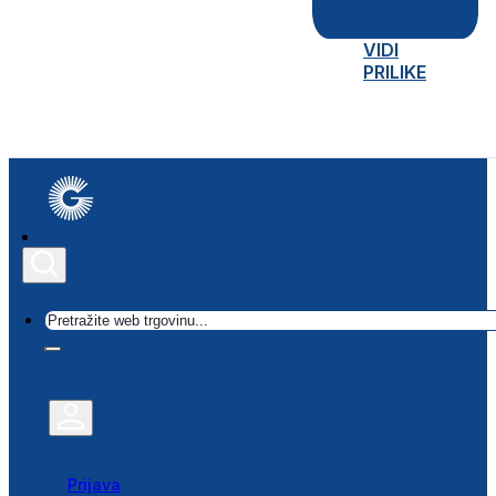
VIDI
PRILIKE
Traži
Prijava