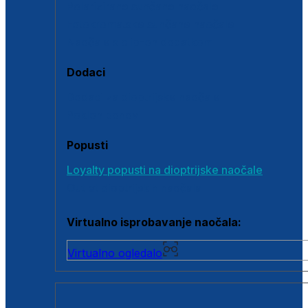
Polarizirane sunčane naočale
Fotokromatske sunčane naočale
Naočale s clip-on dodatkom
Dodaci
Dodaci za dioptrijske naočale
Poklon bonovi
Popusti
Loyalty popusti na dioptrijske naočale
Outlet dioptrijskih naočala
Virtualno isprobavanje naočala:
Virtualno ogledalo