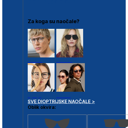
DIOPTRIJSKI OKVIRI
Za koga su naočale?
Muške
Ženske
Dječje
Unisex
SVE DIOPTRIJSKE NAOČALE >
Oblik okvira: