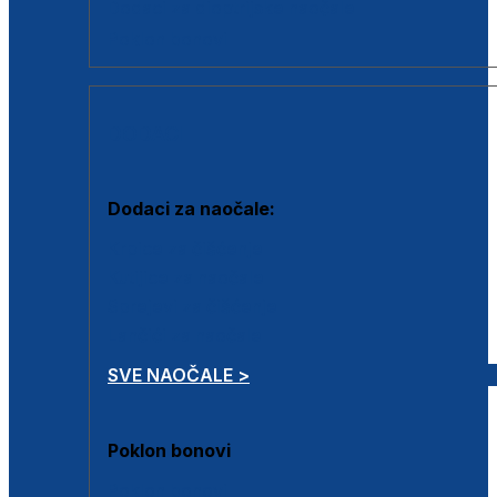
Dodaci za dioptrijske naočale
Poklon bonovi
DODACI
Dodaci za naočale:
Krpice za čišćenje
Kutijice za naočale
Sprejevi za čišćenje
Lančići za naočale
SVE NAOČALE >
Poklon bonovi
Poklon bonovi