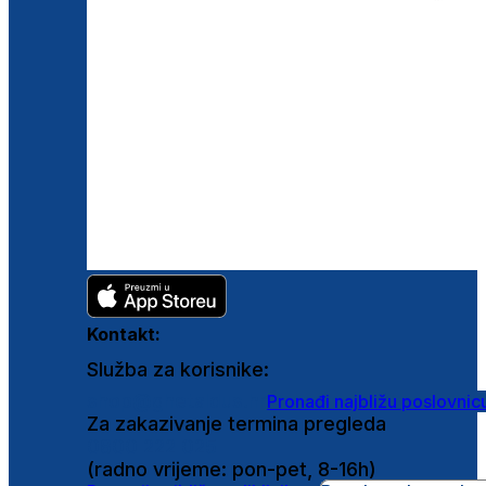
Kontakt:
Služba za korisnike:
shop@ghetaldus.hr
Pronađi najbližu poslovnic
Za zakazivanje termina pregleda
0800 222 025
(radno vrijeme: pon-pet, 8-16h)