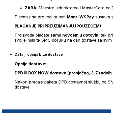
ZABA
: Maestro jednokratno i MasterCard na 
Plaćanje se provodi putem
Monri WSPay
sustava z
PLAĆANJE PRI PREUZIMANJU (POUZEĆEM)
Proizvode plaćate
samo novcem u gotovini
tek pr
svoj e-mail te SMS poruku na dan dostave sa svim 
Detalji opcija brze dostave
Opcije dostave:
DPD ili BOX NOW dostava (prosječno, 3-7 radnih
Nakon predaje paketa DPD dostavnoj službi, na SMS 
dostave.