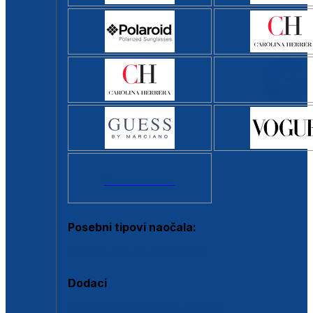
Svi brendovi >
Posebni tipovi naočala:
Okviri s clip-on dodatkom
Dodaci
Dodaci za dioptrijske naočale