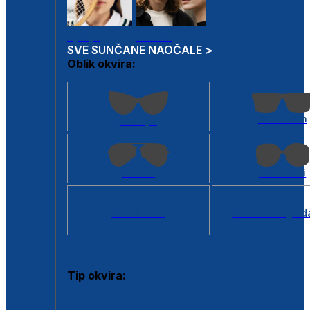
Dječje
Unisex
SVE SUNČANE NAOČALE >
Oblik okvira:
Kvadratan
Cat eye
Aviator
Četvrtasti
Svi oblici >
Virtualno ogled
Tip okvira:
Puni okvir