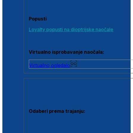
Poklon bonovi
Popusti
Loyalty popusti na dioptrijske naočale
Outlet dioptrijskih naočala
Virtualno isprobavanje naočala:
Virtualno ogledalo
KONTAKTNE LEĆE I OTOPINE
Odaberi prema trajanju:
Jednodnevne leće
Mjesečne leće