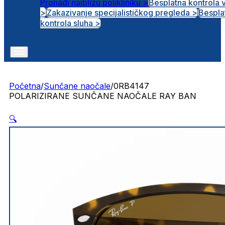
Pronađi najbližu polikliniku >
Besplatna kontrola 
>
Zakazivanje specijalističkog pregleda >
Bespla
Otvorena radna mjesta
kontrola sluha >
Početna
/
Sunčane naočale
/
0RB4147
POLARIZIRANE SUNČANE NAOČALE RAY BAN
🔍