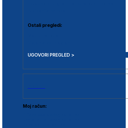
Estetska kirurgija i mali operativni zahvati
Aplikacija botoxa
Ostali pregledi:
Medicina rada
Sistematski pregled
UGOVORI PREGLED >
AKCIJE
Moj račun:
Prijava postojećeg korisnika
Registracija novog korisnika
Zaboravljena lozinka