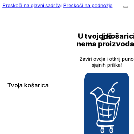
Preskoči na glavni sadržaj
Preskoči na podnožje
U tvojoj košarici još
nema proizvoda
Zaviri ovdje i otkrij puno
sjajnih prilika!
Tvoja košarica