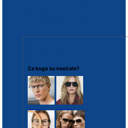
BESPLATNA KONTROLA SLUHA
Poslovnice
Proizvodi s loyalty popustima
Outlet
SUNČANE NAOČALE
Za koga su naočale?
Muške
Ženske