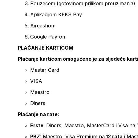
Pouzećem (gotovinom prilikom preuzimanja)
Aplikacijom KEKS Pay
Aircashom
Google Pay-om
PLAĆANJE KARTICOM
Plaćanje karticom omogućeno je za sljedeće kart
Master Card
VISA
Maestro
Diners
Plaćanje na rate:
Erste
: Diners, Maestro, MasterCard i Visa na
PBZ
: Maestro, Visa Premium na
12 rata
i Mas