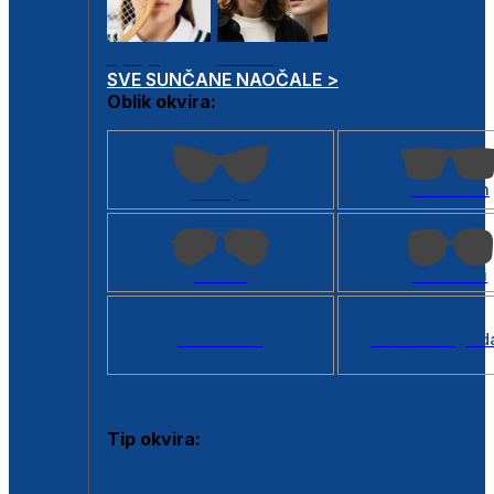
Dječje
Unisex
SVE SUNČANE NAOČALE >
Oblik okvira:
Kvadratan
Cat eye
Aviator
Četvrtasti
Svi oblici >
Virtualno ogled
Tip okvira:
Puni okvir