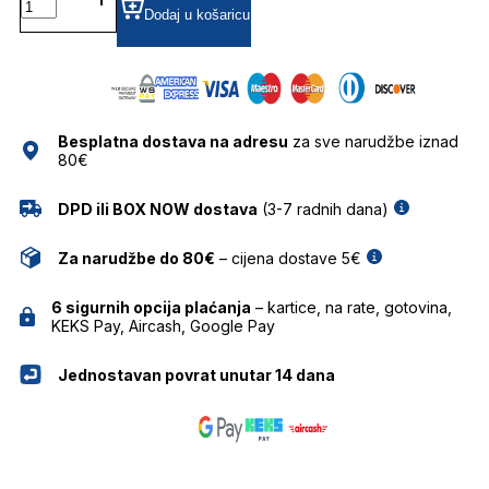
POLARIZIRANE SUNČANE
Dodaj u košaricu
NAOČALE
RAY
BAN
količina
Besplatna dostava na adresu
za sve narudžbe iznad
80€
DPD ili BOX NOW dostava
(3-7 radnih dana)
Za narudžbe do 80€
– cijena dostave 5€
6 sigurnih opcija plaćanja
– kartice, na rate, gotovina,
KEKS Pay, Aircash, Google Pay
Jednostavan povrat unutar 14 dana