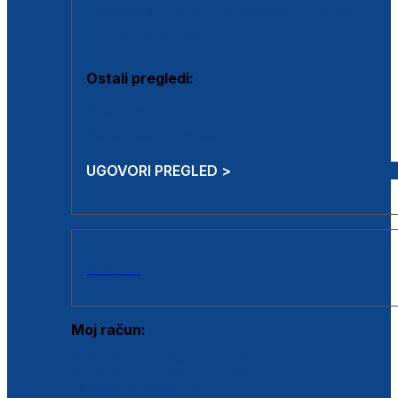
Estetska kirurgija i mali operativni zahvati
Aplikacija botoxa
Ostali pregledi:
Medicina rada
Sistematski pregled
UGOVORI PREGLED >
AKCIJE
Moj račun:
Prijava postojećeg korisnika
Registracija novog korisnika
Zaboravljena lozinka