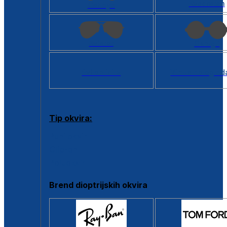
Kvadratan
Cat eye
Aviator
Okrugli
Svi oblici >
Virtualno ogled
Tip okvira:
Puni okvir
Clip-on
Poluokvir
Brend dioptrijskih okvira