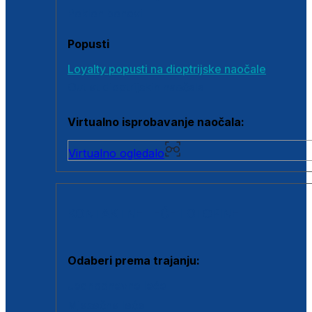
Poklon bonovi
Popusti
Loyalty popusti na dioptrijske naočale
Outlet dioptrijskih naočala
Virtualno isprobavanje naočala:
Virtualno ogledalo
KONTAKTNE LEĆE I OTOPINE
Odaberi prema trajanju:
Jednodnevne leće
Mjesečne leće