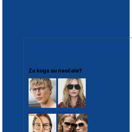
BESPLATNA KONTROLA SLUHA
Poslovnice
Proizvodi s loyalty popustima
Outlet
SUNČANE NAOČALE
Za koga su naočale?
Muške
Ženske