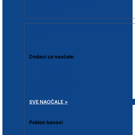
Dodaci za dioptrijske naočale
Poklon bonovi
DODACI
Dodaci za naočale:
Krpice za čišćenje
Kutijice za naočale
Sprejevi za čišćenje
Lančići za naočale
SVE NAOČALE >
Poklon bonovi
Poklon bonovi