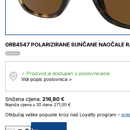
0RB4547 POLARIZIRANE SUNČANE NAOČALE R
polarizirane
✓ Proizvod je dostupan u poslovnicama
Vidi popis poslovnica >
Snižena cijena:
216,80
€
Najniža cijena u 30 dana: 271,00 €
Otključaj velike popuste kroz naš Loyalty program –
pri
0RB4547