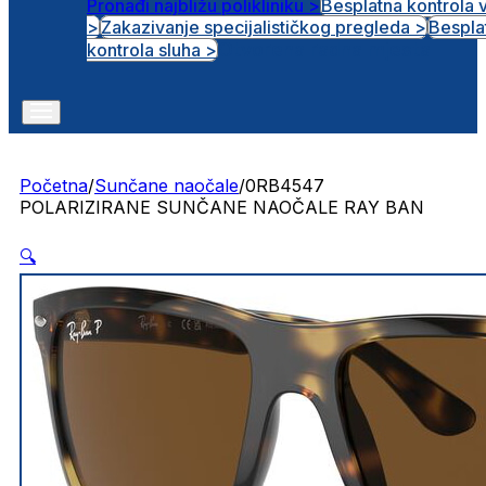
Pronađi najbližu polikliniku >
Besplatna kontrola 
>
Zakazivanje specijalističkog pregleda >
Bespla
Otvorena radna mjesta
kontrola sluha >
Početna
/
Sunčane naočale
/
0RB4547
POLARIZIRANE SUNČANE NAOČALE RAY BAN
🔍