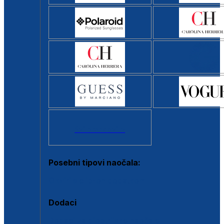
Svi brendovi >
Posebni tipovi naočala:
Okviri s clip-on dodatkom
Dodaci
Dodaci za dioptrijske naočale