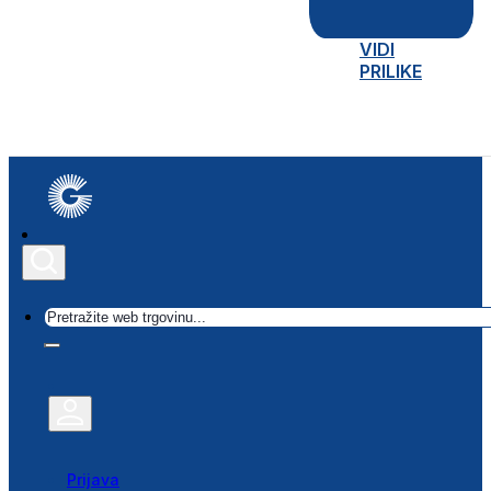
VIDI
PRILIKE
Traži
Prijava