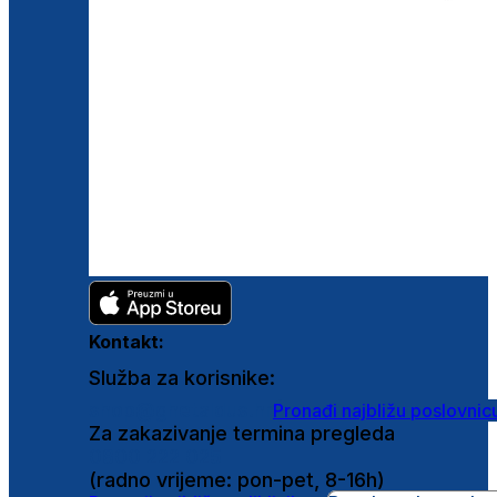
Kontakt:
Služba za korisnike:
shop@ghetaldus.hr
Pronađi najbližu poslovnic
Za zakazivanje termina pregleda
0800 222 025
(radno vrijeme: pon-pet, 8-16h)