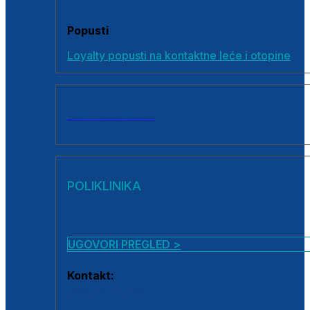
Popusti
Loyalty popusti na kontaktne leće i otopine
SVI PROIZVODI
POLIKLINIKA
UGOVORI PREGLED >
Kontakt:
0800 222 025