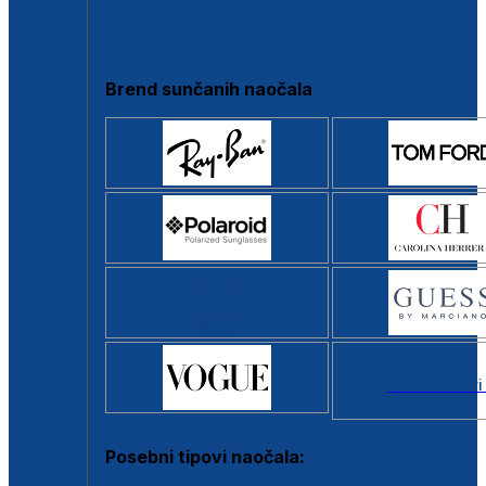
Clip-on
Poluokvir
Brend sunčanih naočala
Svi brendovi
Posebni tipovi naočala: