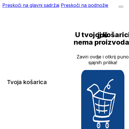
Preskoči na glavni sadržaj
Preskoči na podnožje
U tvojoj košarici još
nema proizvoda
Zaviri ovdje i otkrij puno
sjajnih prilika!
Tvoja košarica