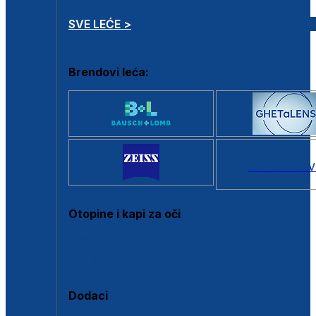
SVE LEĆE >
Brendovi leća:
SVI BRANDOV
Otopine i kapi za oči
Sve otopine za kontaktne leće
Sve kapi za oči
Dodaci