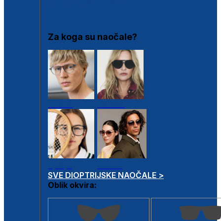
DIOPTRIJSKI OKVIRI
Za koga su naočale?
Muške
Ženske
Dječje
Unisex
SVE DIOPTRIJSKE NAOČALE >
Oblik okvira: