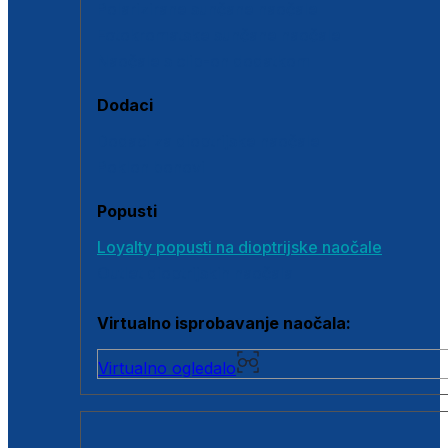
Polarizirane sunčane naočale
Fotokromatske sunčane naočale
Naočale s clip-on dodatkom
Dodaci
Dodaci za dioptrijske naočale
Poklon bonovi
Popusti
Loyalty popusti na dioptrijske naočale
Outlet dioptrijskih naočala
Virtualno isprobavanje naočala:
Virtualno ogledalo