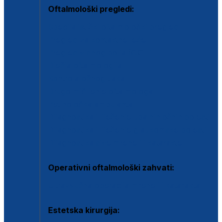
Oftalmološki pregledi:
Specijalistički oftalmološki pregled
Pregled za kontaktne leće
Pregled vidnog polja (OCT)
Dječja oftalmologija
Kontrola očnog tlaka
Drugo mišljenje oftalmologa
Retinološka ambulanta
Dijagnostika i liječenje upalnih očnih bolesti
Dijagnostika i liječenje glaukomske bolesti
Dijagnostika sive mrene ili katarakte
Operativni oftalmološki zahvati:
Ultrazvučna operacija mrene ili katarakta
Estetska kirurgija: