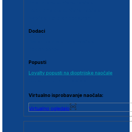
Polarizirane sunčane naočale
Fotokromatske sunčane naočale
Naočale s clip-on dodatkom
Dodaci
Dodaci za dioptrijske naočale
Poklon bonovi
Popusti
Loyalty popusti na dioptrijske naočale
Outlet dioptrijskih naočala
Virtualno isprobavanje naočala:
Virtualno ogledalo