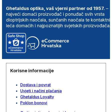
Ghetaldus optika, vaš vjerni partner od 1957.
–
najveći domaći proizvođač i ponuđač svih vrsta
dioptrijskih naočala, sunčanih naočala te kontaktni
leća domaćih i najpoznatijih svjetskih proizvođača.
Korisne informacije
Dostava i povrat
Uvjeti i načini plaćanja
Ghetaldus Loyalty
Poklon bonovi