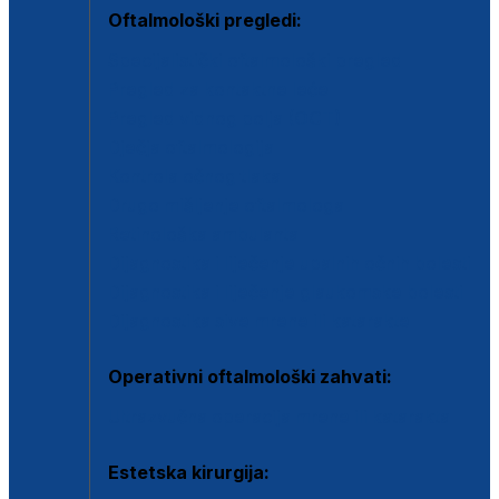
Oftalmološki pregledi:
Specijalistički oftalmološki pregled
Pregled za kontaktne leće
Pregled vidnog polja (OCT)
Dječja oftalmologija
Kontrola očnog tlaka
Drugo mišljenje oftalmologa
Retinološka ambulanta
Dijagnostika i liječenje upalnih očnih bolesti
Dijagnostika i liječenje glaukomske bolesti
Dijagnostika sive mrene ili katarakte
Operativni oftalmološki zahvati:
Ultrazvučna operacija mrene ili katarakta
Estetska kirurgija: