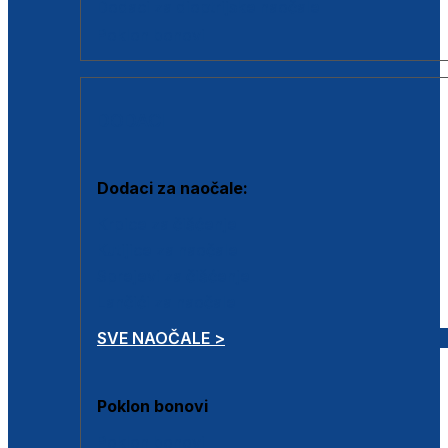
Dodaci za dioptrijske naočale
Poklon bonovi
DODACI
Dodaci za naočale:
Krpice za čišćenje
Kutijice za naočale
Sprejevi za čišćenje
Lančići za naočale
SVE NAOČALE >
Poklon bonovi
Poklon bonovi