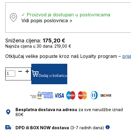
✓ Proizvod je dostupan u poslovnicama
Vidi popis poslovnica >
Snižena cijena:
175,20
€
Najniža cijena u 30 dana: 219,00 €
Otključaj velike popuste kroz naš Loyalty program –
pri
0RB4940 THE
WAYFARER
Dodaj u košaricu
PUFFER
BY
A$AP
ROCKY
količina
Besplatna dostava na adresu
za sve narudžbe iznad
80€
DPD ili BOX NOW dostava
(3-7 radnih dana)