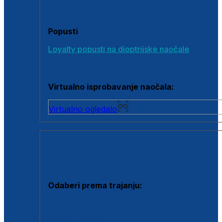
Poklon bonovi
Popusti
Loyalty popusti na dioptrijske naočale
Outlet dioptrijskih naočala
Virtualno isprobavanje naočala:
Virtualno ogledalo
KONTAKTNE LEĆE I OTOPINE
Odaberi prema trajanju:
Jednodnevne leće
Mjesečne leće