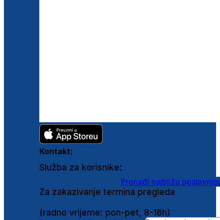
Kontakt:
Služba za korisnike:
shop@ghetaldus.hr
Pronađi najbližu poslovnic
Za zakazivanje termina pregleda
0800 222 025
(radno vrijeme: pon-pet, 8-16h)