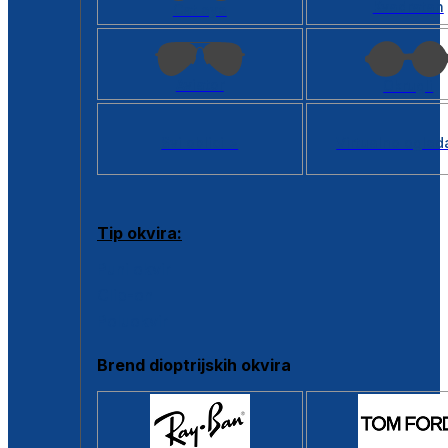
Kvadratan
Cat eye
Aviator
Okrugli
Svi oblici >
Virtualno ogled
Tip okvira:
Puni okvir
Clip-on
Poluokvir
Brend dioptrijskih okvira