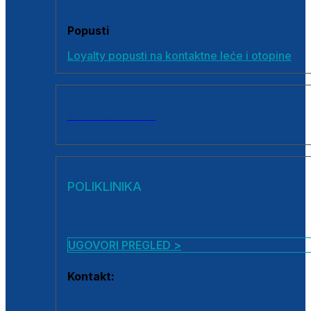
Popusti
Loyalty popusti na kontaktne leće i otopine
SVI PROIZVODI
POLIKLINIKA
UGOVORI PREGLED >
Kontakt:
0800 222 025