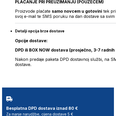
PLAĆANJE PRI PREUZIMANJU (POUZEĆEM)
Proizvode plaćate
samo novcem u gotovini
tek pr
svoj e-mail te SMS poruku na dan dostave sa svim 
Detalji opcija brze dostave
Opcije dostave:
DPD ili BOX NOW dostava (prosječno, 3-7 radnih
Nakon predaje paketa DPD dostavnoj službi, na SMS 
dostave.
Besplatna DPD dostava iznad 80 €
Za manje narudžbe, cijena dostave 5 €