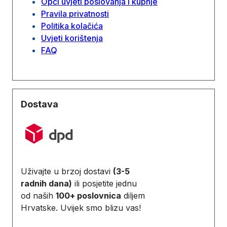
Opći uvjeti poslovanja i kupnje
Pravila privatnosti
Politika kolačića
Uvjeti korištenja
FAQ
Dostava
Uživajte u brzoj dostavi
(3-5
radnih dana)
ili posjetite jednu
od naših
100+ poslovnica
diljem
Hrvatske. Uvijek smo blizu vas!