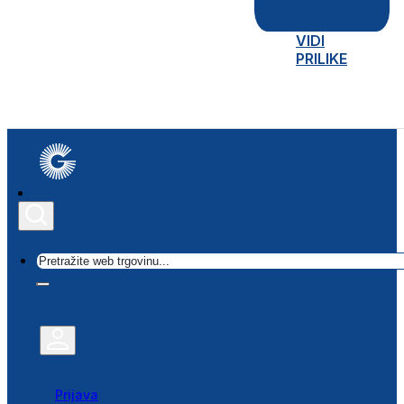
VIDI
PRILIKE
Traži
Prijava