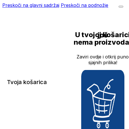
Preskoči na glavni sadržaj
Preskoči na podnožje
U tvojoj košarici još
nema proizvoda
Zaviri ovdje i otkrij puno
sjajnih prilika!
Tvoja košarica