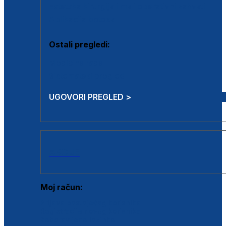
Estetska kirurgija i mali operativni zahvati
Aplikacija botoxa
Ostali pregledi:
Medicina rada
Sistematski pregled
UGOVORI PREGLED >
AKCIJE
Moj račun:
Prijava postojećeg korisnika
Registracija novog korisnika
Zaboravljena lozinka