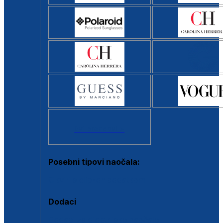
Svi brendovi >
Posebni tipovi naočala:
Okviri s clip-on dodatkom
Dodaci
Dodaci za dioptrijske naočale