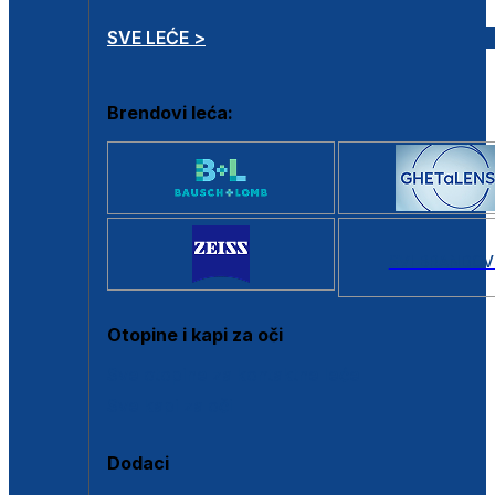
SVE LEĆE >
Brendovi leća:
SVI BRANDOV
Otopine i kapi za oči
Sve otopine za kontaktne leće
Sve kapi za oči
Dodaci