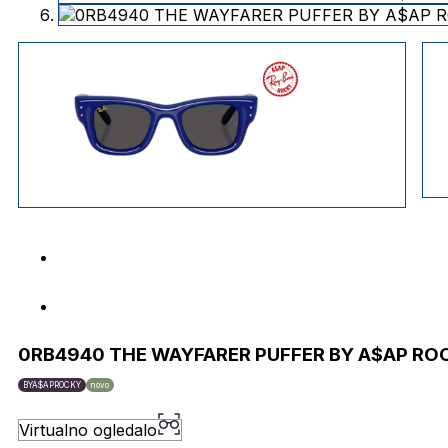
0RB4940 THE WAYFARER PUFFER BY A$AP RO
BYA$APROCKY
novo
Virtualno ogledalo