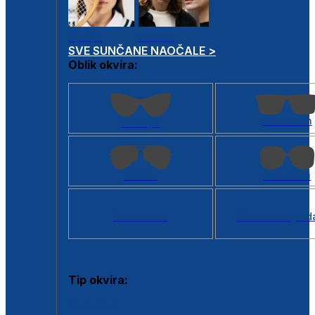
Dječje
Unisex
SVE SUNČANE NAOČALE >
Oblik okvira:
Kvadratan
Cat eye
Aviator
Četvrtasti
Svi oblici >
Virtualno ogled
Tip okvira:
Puni okvir