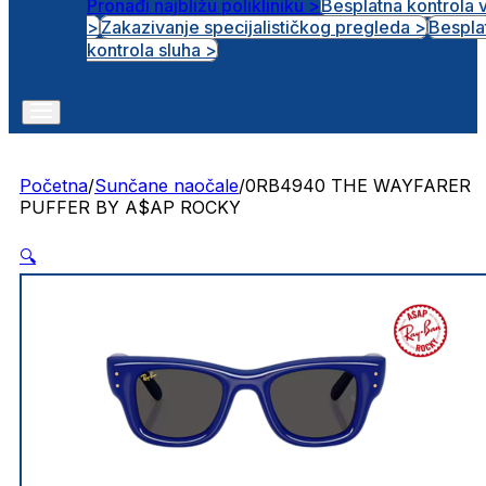
Pronađi najbližu polikliniku >
Besplatna kontrola 
>
Zakazivanje specijalističkog pregleda >
Bespla
Otvorena radna mjesta
kontrola sluha >
Početna
/
Sunčane naočale
/
0RB4940 THE WAYFARER
PUFFER BY A$AP ROCKY
🔍