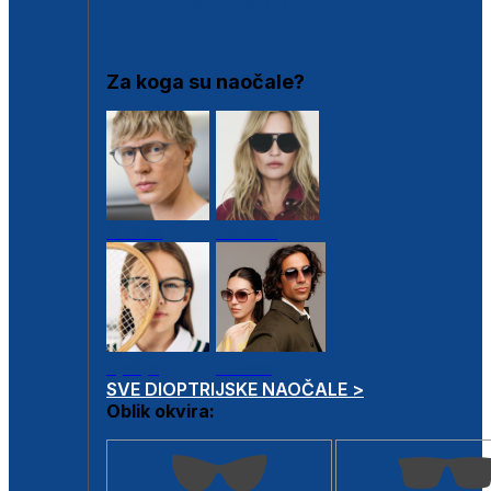
DIOPTRIJSKI OKVIRI
Za koga su naočale?
Muške
Ženske
Dječje
Unisex
SVE DIOPTRIJSKE NAOČALE >
Oblik okvira: