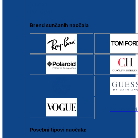
Clip-on
Poluokvir
Brend sunčanih naočala
Svi brendovi
Posebni tipovi naočala: