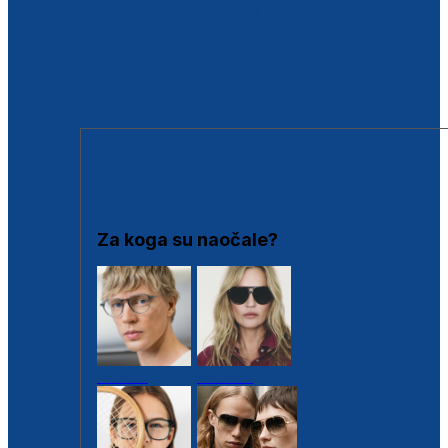
BESPLATNA KONTROLA SLUHA
Poslovnice
Proizvodi s loyalty popustima
Outlet
SUNČANE NAOČALE
Za koga su naočale?
Muške
Ženske