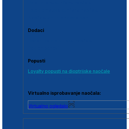
Polarizirane sunčane naočale
Fotokromatske sunčane naočale
Naočale s clip-on dodatkom
Dodaci
Dodaci za dioptrijske naočale
Poklon bonovi
Popusti
Loyalty popusti na dioptrijske naočale
Outlet dioptrijskih naočala
Virtualno isprobavanje naočala:
Virtualno ogledalo