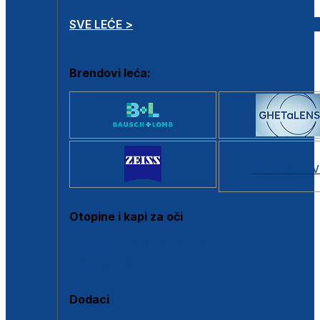
SVE LEĆE >
Brendovi leća:
SVI BRANDOV
Otopine i kapi za oči
Sve otopine za kontaktne leće
Sve kapi za oči
Dodaci