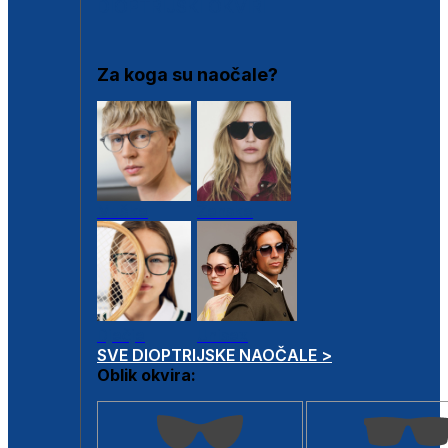
DIOPTRIJSKI OKVIRI
Za koga su naočale?
Muške
Ženske
Dječje
Unisex
SVE DIOPTRIJSKE NAOČALE >
Oblik okvira: