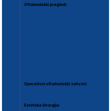
Oftalmološki pregledi:
Specijalistički oftalmološki pregled
Pregled za kontaktne leće
Pregled vidnog polja (OCT)
Dječja oftalmologija
Kontrola očnog tlaka
Drugo mišljenje oftalmologa
Retinološka ambulanta
Dijagnostika i liječenje upalnih očnih bolesti
Dijagnostika i liječenje glaukomske bolesti
Dijagnostika sive mrene ili katarakte
Operativni oftalmološki zahvati:
Ultrazvučna operacija mrene ili katarakta
Estetska kirurgija: