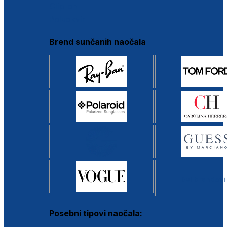
Clip-on
Poluokvir
Brend sunčanih naočala
Svi brendovi
Posebni tipovi naočala: