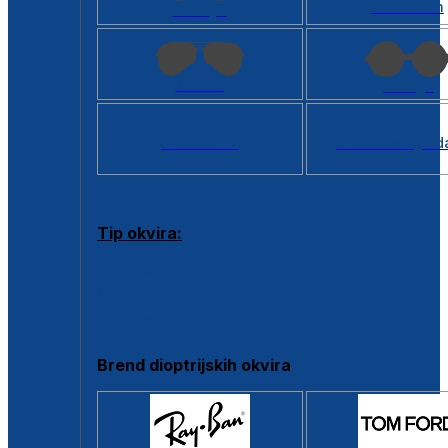
Kvadratan
Cat eye
Aviator
Okrugli
Svi oblici >
Virtualno ogled
Tip okvira:
Puni okvir
Clip-on
Poluokvir
Brend dioptrijskih okvira