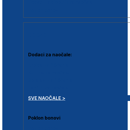
Dodaci za dioptrijske naočale
Poklon bonovi
DODACI
Dodaci za naočale:
Krpice za čišćenje
Kutijice za naočale
Sprejevi za čišćenje
Lančići za naočale
SVE NAOČALE >
Poklon bonovi
Poklon bonovi