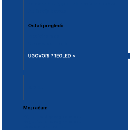
Estetska kirurgija i mali operativni zahvati
Aplikacija botoxa
Ostali pregledi:
Medicina rada
Sistematski pregled
UGOVORI PREGLED >
AKCIJE
Moj račun:
Prijava postojećeg korisnika
Registracija novog korisnika
Zaboravljena lozinka