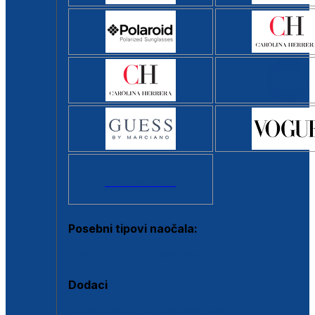
Svi brendovi >
Posebni tipovi naočala:
Okviri s clip-on dodatkom
Dodaci
Dodaci za dioptrijske naočale