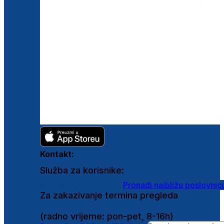
Kontakt:
Služba za korisnike:
shop@ghetaldus.hr
Pronađi najbližu poslovnic
Za zakazivanje termina pregleda
0800 222 025
(radno vrijeme: pon-pet, 8-16h)