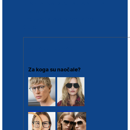
BESPLATNA KONTROLA SLUHA
Poslovnice
Proizvodi s loyalty popustima
Outlet
SUNČANE NAOČALE
Za koga su naočale?
Muške
Ženske