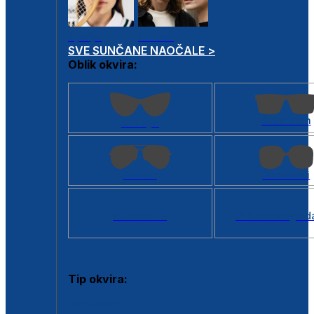
Dječje
Unisex
SVE SUNČANE NAOČALE >
Oblik okvira:
Kvadratan
Cat eye
Aviator
Četvrtasti
Svi oblici >
Virtualno ogled
Tip okvira:
Puni okvir