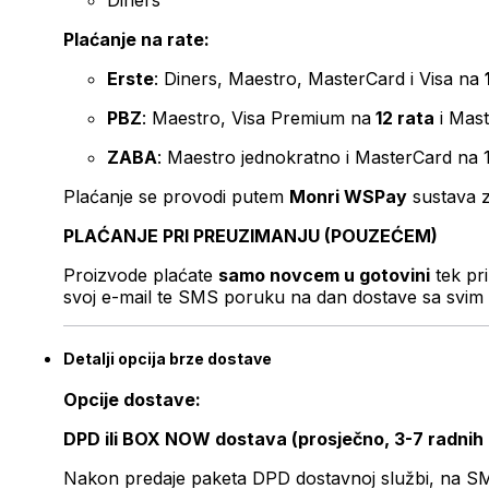
Diners
Plaćanje na rate:
Erste
: Diners, Maestro, MasterCard i Visa na
PBZ
: Maestro, Visa Premium na
12 rata
i Mas
ZABA
: Maestro jednokratno i MasterCard na 
Plaćanje se provodi putem
Monri WSPay
sustava z
PLAĆANJE PRI PREUZIMANJU (POUZEĆEM)
Proizvode plaćate
samo novcem u gotovini
tek pr
svoj e-mail te SMS poruku na dan dostave sa svim 
Detalji opcija brze dostave
Opcije dostave:
DPD ili BOX NOW dostava (prosječno, 3-7 radnih
Nakon predaje paketa DPD dostavnoj službi, na SMS 