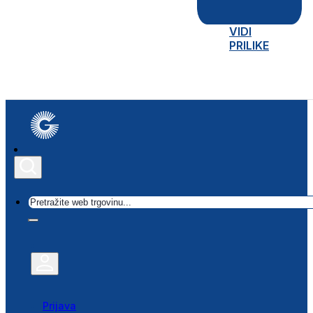
VIDI
PRILIKE
Traži
Prijava