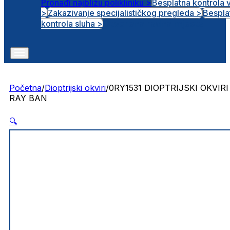
Pronađi najbližu polikliniku >
Besplatna kontrola 
>
Zakazivanje specijalističkog pregleda >
Bespla
Otvorena radna mjesta
kontrola sluha >
Početna
/
Dioptrijski okviri
/
0RY1531 DIOPTRIJSKI OKVIRI
RAY BAN
🔍