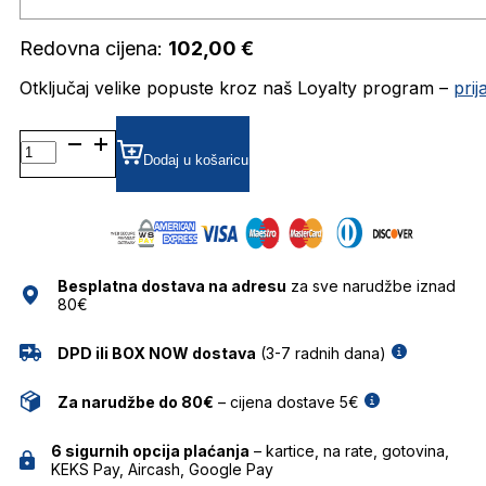
Redovna cijena:
102,00
€
Otključaj velike popuste kroz naš Loyalty program –
pri
0RY1531 DIOPTRIJSKI
OKVIRI
Dodaj u košaricu
RAY
BAN
količina
Besplatna dostava na adresu
za sve narudžbe iznad
80€
DPD ili BOX NOW dostava
(3-7 radnih dana)
Za narudžbe do 80€
– cijena dostave 5€
6 sigurnih opcija plaćanja
– kartice, na rate, gotovina,
KEKS Pay, Aircash, Google Pay