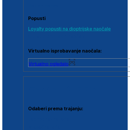
Poklon bonovi
Popusti
Loyalty popusti na dioptrijske naočale
Outlet dioptrijskih naočala
Virtualno isprobavanje naočala:
Virtualno ogledalo
KONTAKTNE LEĆE I OTOPINE
Odaberi prema trajanju:
Jednodnevne leće
Mjesečne leće