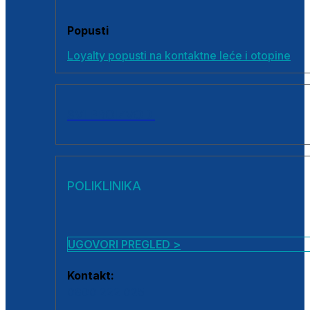
Popusti
Loyalty popusti na kontaktne leće i otopine
SVI PROIZVODI
POLIKLINIKA
UGOVORI PREGLED >
Kontakt:
0800 222 025