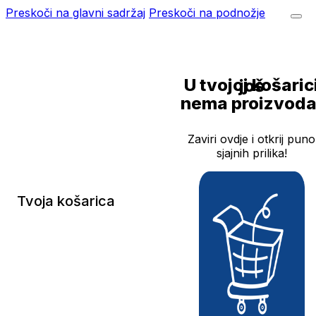
Preskoči na glavni sadržaj
Preskoči na podnožje
U tvojoj košarici još
nema proizvoda
Zaviri ovdje i otkrij puno
sjajnih prilika!
Tvoja košarica