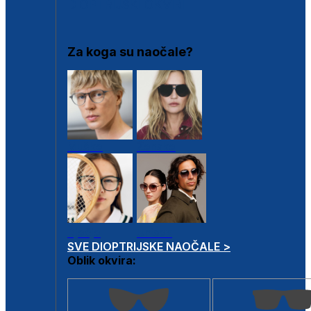
DIOPTRIJSKI OKVIRI
Za koga su naočale?
Muške
Ženske
Dječje
Unisex
SVE DIOPTRIJSKE NAOČALE >
Oblik okvira: