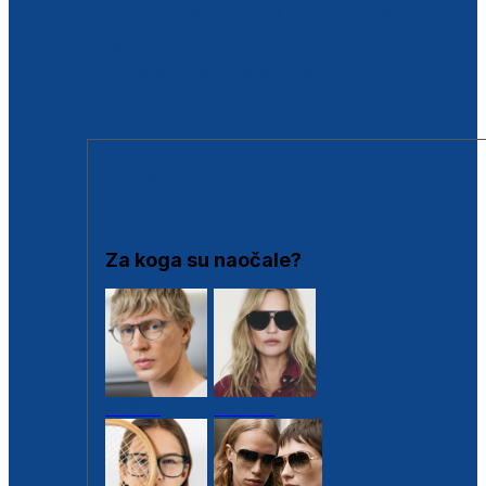
BESPLATNA KONTROLA SLUHA
Poslovnice
Proizvodi s loyalty popustima
Outlet
SUNČANE NAOČALE
Za koga su naočale?
Muške
Ženske