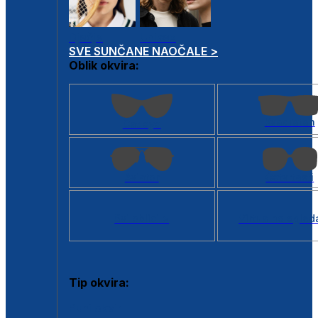
Dječje
Unisex
SVE SUNČANE NAOČALE >
Oblik okvira:
Kvadratan
Cat eye
Aviator
Četvrtasti
Svi oblici >
Virtualno ogled
Tip okvira:
Puni okvir