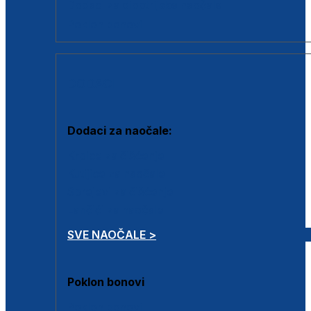
Dodaci za dioptrijske naočale
Poklon bonovi
DODACI
Dodaci za naočale:
Krpice za čišćenje
Kutijice za naočale
Sprejevi za čišćenje
Lančići za naočale
SVE NAOČALE >
Poklon bonovi
Poklon bonovi