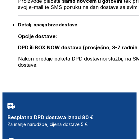
Proizvode plaćate
samo novcem u gotovini
tek pr
svoj e-mail te SMS poruku na dan dostave sa svim 
Detalji opcija brze dostave
Opcije dostave:
DPD ili BOX NOW dostava (prosječno, 3-7 radnih
Nakon predaje paketa DPD dostavnoj službi, na SMS 
dostave.
Besplatna DPD dostava iznad 80 €
Za manje narudžbe, cijena dostave 5 €