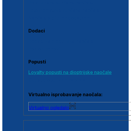
Polarizirane sunčane naočale
Fotokromatske sunčane naočale
Naočale s clip-on dodatkom
Dodaci
Dodaci za dioptrijske naočale
Poklon bonovi
Popusti
Loyalty popusti na dioptrijske naočale
Outlet dioptrijskih naočala
Virtualno isprobavanje naočala:
Virtualno ogledalo