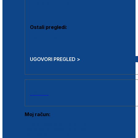
Estetska kirurgija i mali operativni zahvati
Aplikacija botoxa
Ostali pregledi:
Medicina rada
Sistematski pregled
UGOVORI PREGLED >
AKCIJE
Moj račun:
Prijava postojećeg korisnika
Registracija novog korisnika
Zaboravljena lozinka