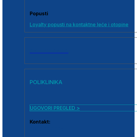
Popusti
Loyalty popusti na kontaktne leće i otopine
SVI PROIZVODI
POLIKLINIKA
UGOVORI PREGLED >
Kontakt:
0800 222 025