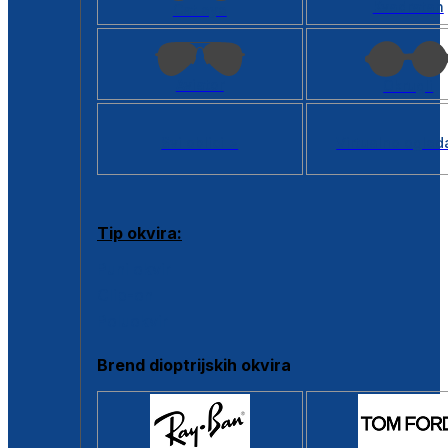
Kvadratan
Cat eye
Aviator
Okrugli
Svi oblici >
Virtualno ogled
Tip okvira:
Puni okvir
Clip-on
Poluokvir
Brend dioptrijskih okvira