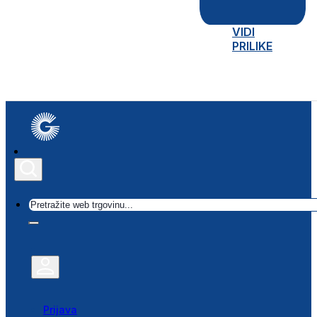
VIDI
PRILIKE
Traži
Prijava