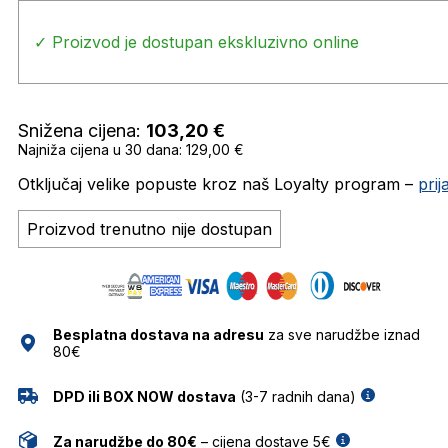
✓ Proizvod je dostupan ekskluzivno online
Snižena cijena:
103,20
€
Najniža cijena u 30 dana: 129,00 €
Otključaj velike popuste kroz naš Loyalty program –
pri
Proizvod trenutno nije dostupan
Besplatna dostava na adresu
za sve narudžbe iznad
80€
DPD ili BOX NOW dostava
(3-7 radnih dana)
Za narudžbe do 80€
– cijena dostave 5€