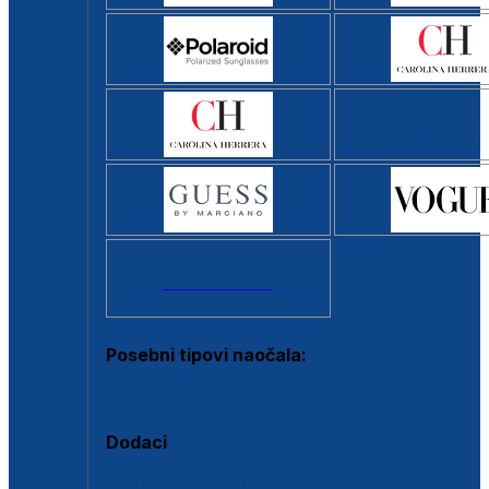
Svi brendovi >
Posebni tipovi naočala:
Okviri s clip-on dodatkom
Dodaci
Dodaci za dioptrijske naočale