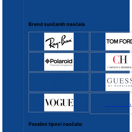
Clip-on
Poluokvir
Brend sunčanih naočala
Svi brendovi
Posebni tipovi naočala: