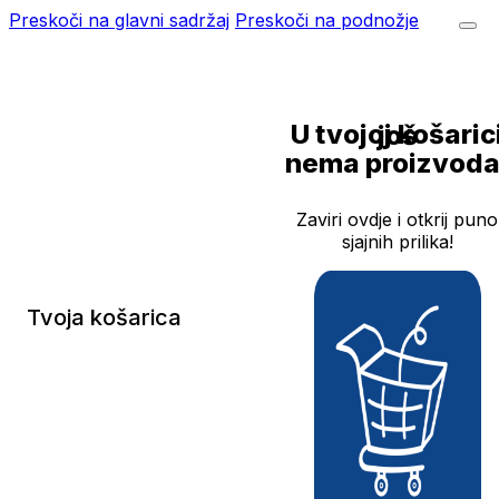
Preskoči na glavni sadržaj
Preskoči na podnožje
U tvojoj košarici još
nema proizvoda
Zaviri ovdje i otkrij puno
sjajnih prilika!
Tvoja košarica