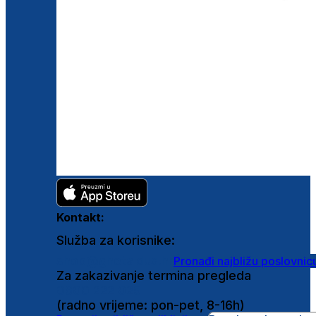
Kontakt:
Služba za korisnike:
shop@ghetaldus.hr
Pronađi najbližu poslovnic
Za zakazivanje termina pregleda
0800 222 025
(radno vrijeme: pon-pet, 8-16h)