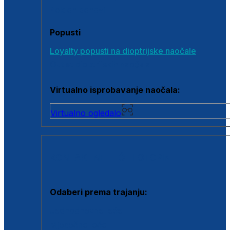
Poklon bonovi
Popusti
Loyalty popusti na dioptrijske naočale
Outlet dioptrijskih naočala
Virtualno isprobavanje naočala:
Virtualno ogledalo
KONTAKTNE LEĆE I OTOPINE
Odaberi prema trajanju:
Jednodnevne leće
Mjesečne leće