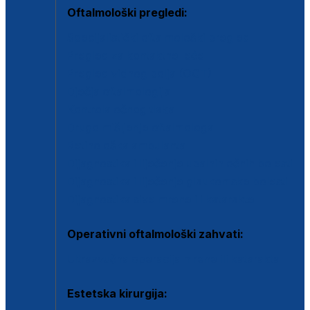
Oftalmološki pregledi:
Specijalistički oftalmološki pregled
Pregled za kontaktne leće
Pregled vidnog polja (OCT)
Dječja oftalmologija
Kontrola očnog tlaka
Drugo mišljenje oftalmologa
Retinološka ambulanta
Dijagnostika i liječenje upalnih očnih bolesti
Dijagnostika i liječenje glaukomske bolesti
Dijagnostika sive mrene ili katarakte
Operativni oftalmološki zahvati:
Ultrazvučna operacija mrene ili katarakta
Estetska kirurgija: