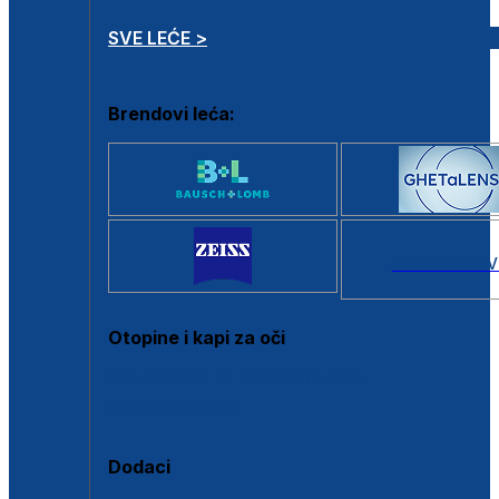
SVE LEĆE >
Brendovi leća:
SVI BRANDOV
Otopine i kapi za oči
Sve otopine za kontaktne leće
Sve kapi za oči
Dodaci