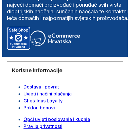
najveći domaći proizvođač i ponuđač svih vrsta
dioptrijskih naočala, sunčanih naočala te kontaktni
leća domaćih i najpoznatijih svjetskih proizvođača.
Korisne informacije
Dostava i povrat
Uvjeti i načini plaćanja
Ghetaldus Loyalty
Poklon bonovi
Opći uvjeti poslovanja i kupnje
Pravila privatnosti