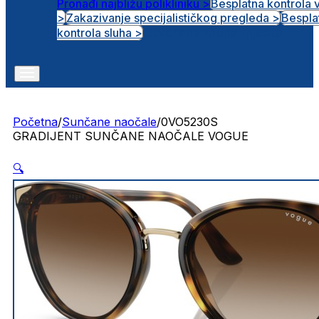
Pronađi najbližu polikliniku >
Besplatna kontrola 
>
Zakazivanje specijalističkog pregleda >
Bespla
Otvorena radna mjesta
kontrola sluha >
Početna
/
Sunčane naočale
/
0VO5230S
GRADIJENT SUNČANE NAOČALE VOGUE
🔍