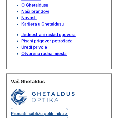
O Ghetaldusu
Naši brendovi
Novosti
Karijera u Ghetaldusu
Jednostrani raskid ugovora
Pisani prigovor potrošaća
Uredi privole
Otvorena radna mjesta
Vaš Ghetaldus
Pronađi najbližu polikliniku >