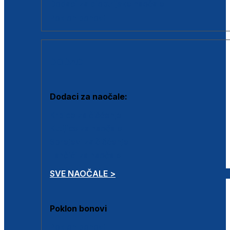
Dodaci za dioptrijske naočale
Poklon bonovi
DODACI
Dodaci za naočale:
Krpice za čišćenje
Kutijice za naočale
Sprejevi za čišćenje
Lančići za naočale
SVE NAOČALE >
Poklon bonovi
Poklon bonovi