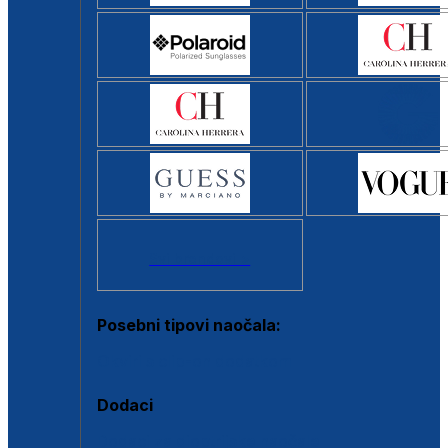
Svi brendovi >
Posebni tipovi naočala:
Okviri s clip-on dodatkom
Dodaci
Dodaci za dioptrijske naočale