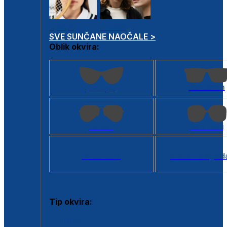
Dječje
Unisex
SVE SUNČANE NAOČALE >
Oblik okvira:
Kvadratan
Cat eye
Aviator
Četvrtasti
Svi oblici >
Virtualno ogled
Tip okvira:
Puni okvir