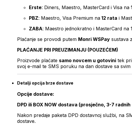
Erste
: Diners, Maestro, MasterCard i Visa na
PBZ
: Maestro, Visa Premium na
12 rata
i Mas
ZABA
: Maestro jednokratno i MasterCard na 
Plaćanje se provodi putem
Monri WSPay
sustava z
PLAĆANJE PRI PREUZIMANJU (POUZEĆEM)
Proizvode plaćate
samo novcem u gotovini
tek pr
svoj e-mail te SMS poruku na dan dostave sa svim 
Detalji opcija brze dostave
Opcije dostave:
DPD ili BOX NOW dostava (prosječno, 3-7 radnih
Nakon predaje paketa DPD dostavnoj službi, na SMS 
dostave.