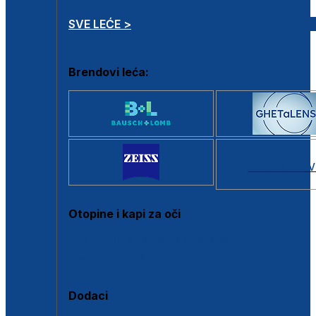
SVE LEĆE >
Brendovi leća:
SVI BRANDOV
Otopine i kapi za oči
Sve otopine za kontaktne leće
Sve kapi za oči
Dodaci