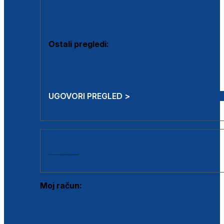
Estetska kirurgija i mali operativni zahvati
Aplikacija botoxa
Ostali pregledi:
Medicina rada
Sistematski pregled
UGOVORI PREGLED >
AKCIJE
Moj račun:
Prijava postojećeg korisnika
Registracija novog korisnika
Zaboravljena lozinka