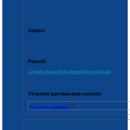
Polarizirane sunčane naočale
Fotokromatske sunčane naočale
Naočale s clip-on dodatkom
Dodaci
Dodaci za dioptrijske naočale
Poklon bonovi
Popusti
Loyalty popusti na dioptrijske naočale
Outlet dioptrijskih naočala
Virtualno isprobavanje naočala:
Virtualno ogledalo