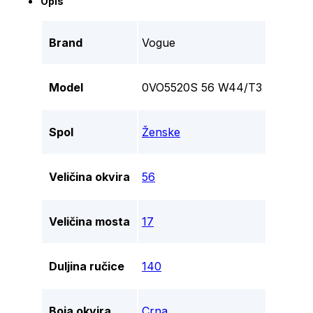
Opis
Brand
Vogue
Model
0VO5520S 56 W44/T3
Spol
Ženske
Veličina okvira
56
Veličina mosta
17
Duljina ručice
140
Boja okvira
Crna