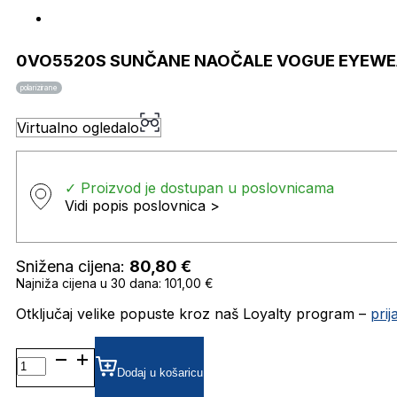
0VO5520S SUNČANE NAOČALE VOGUE EYEW
polarizirane
Virtualno ogledalo
✓ Proizvod je dostupan u poslovnicama
Vidi popis poslovnica >
Snižena cijena:
80,80
€
Najniža cijena u 30 dana: 101,00 €
Otključaj velike popuste kroz naš Loyalty program –
pri
0VO5520S SUNČANE
NAOČALE
Dodaj u košaricu
VOGUE