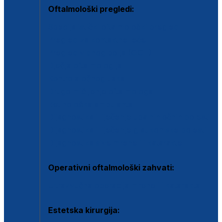
Oftalmološki pregledi:
Specijalistički oftalmološki pregled
Pregled za kontaktne leće
Pregled vidnog polja (OCT)
Dječja oftalmologija
Kontrola očnog tlaka
Drugo mišljenje oftalmologa
Retinološka ambulanta
Dijagnostika i liječenje upalnih očnih bolesti
Dijagnostika i liječenje glaukomske bolesti
Dijagnostika sive mrene ili katarakte
Operativni oftalmološki zahvati:
Ultrazvučna operacija mrene ili katarakta
Estetska kirurgija: