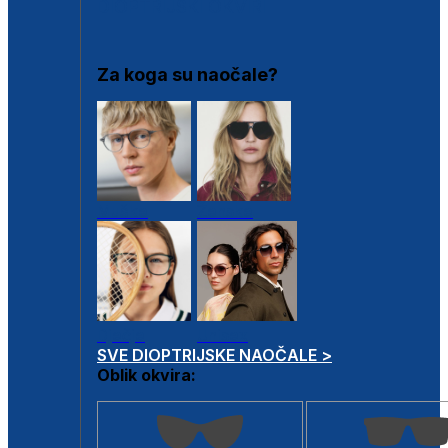
DIOPTRIJSKI OKVIRI
Za koga su naočale?
Muške
Ženske
Dječje
Unisex
SVE DIOPTRIJSKE NAOČALE >
Oblik okvira: