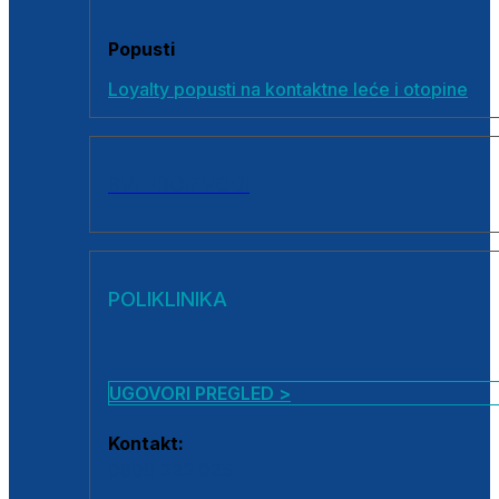
Popusti
Loyalty popusti na kontaktne leće i otopine
SVI PROIZVODI
POLIKLINIKA
UGOVORI PREGLED >
Kontakt:
0800 222 025