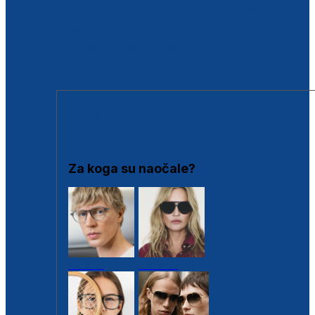
BESPLATNA KONTROLA SLUHA
Poslovnice
Proizvodi s loyalty popustima
Outlet
SUNČANE NAOČALE
Za koga su naočale?
Muške
Ženske