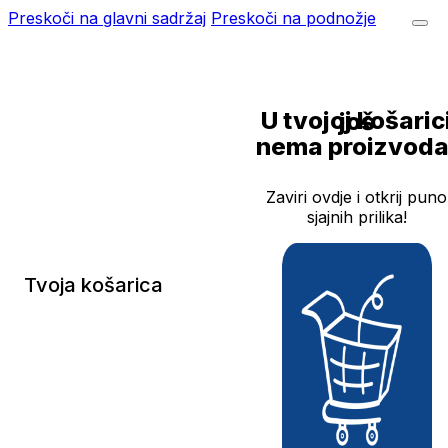
Preskoči na glavni sadržaj
Preskoči na podnožje
U tvojoj košarici još
nema proizvoda
Zaviri ovdje i otkrij puno
sjajnih prilika!
Tvoja košarica