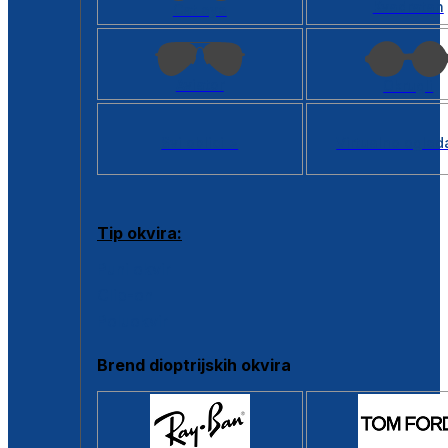
Kvadratan
Cat eye
Aviator
Okrugli
Svi oblici >
Virtualno ogled
Tip okvira:
Puni okvir
Clip-on
Poluokvir
Brend dioptrijskih okvira