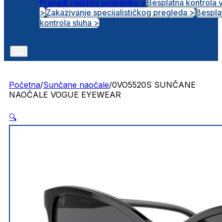
Pronađi najbližu polikliniku >
Besplatna kontrola 
>
Zakazivanje specijalističkog pregleda >
Bespla
Otvorena radna mjesta
kontrola sluha >
Početna
/
Sunčane naočale
/
0VO5520S SUNČANE
NAOČALE VOGUE EYEWEAR
🔍