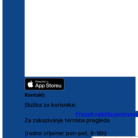
Kontakt:
Služba za korisnike:
shop@ghetaldus.hr
Pronađi najbližu poslovnic
Za zakazivanje termina pregleda
0800 222 025
(radno vrijeme: pon-pet, 8-16h)