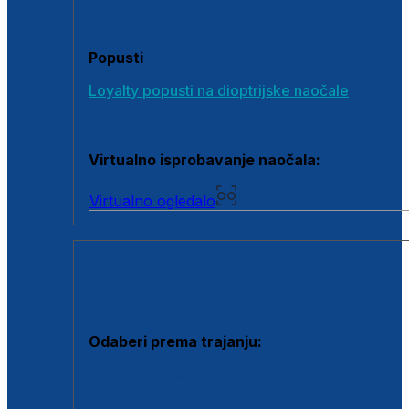
Poklon bonovi
Popusti
Loyalty popusti na dioptrijske naočale
Outlet dioptrijskih naočala
Virtualno isprobavanje naočala:
Virtualno ogledalo
KONTAKTNE LEĆE I OTOPINE
Odaberi prema trajanju:
Jednodnevne leće
Mjesečne leće