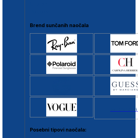
Clip-on
Poluokvir
Brend sunčanih naočala
Svi brendovi
Posebni tipovi naočala: