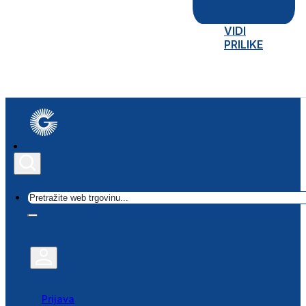
VIDI
PRILIKE
Traži
Prijava