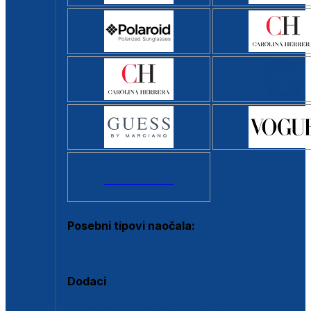
Svi brendovi >
Posebni tipovi naočala:
Okviri s clip-on dodatkom
Dodaci
Dodaci za dioptrijske naočale