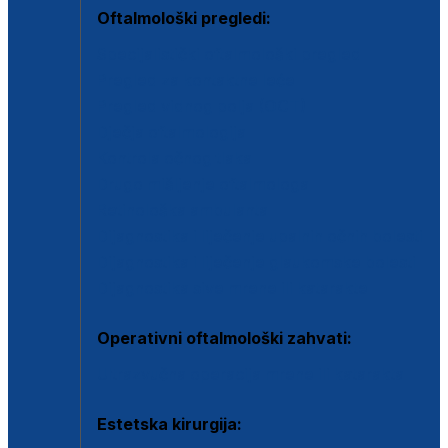
Oftalmološki pregledi:
Specijalistički oftalmološki pregled
Pregled za kontaktne leće
Pregled vidnog polja (OCT)
Dječja oftalmologija
Kontrola očnog tlaka
Drugo mišljenje oftalmologa
Retinološka ambulanta
Dijagnostika i liječenje upalnih očnih bolesti
Dijagnostika i liječenje glaukomske bolesti
Dijagnostika sive mrene ili katarakte
Operativni oftalmološki zahvati:
Ultrazvučna operacija mrene ili katarakta
Estetska kirurgija: