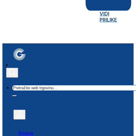
VIDI
PRILIKE
Traži
Prijava