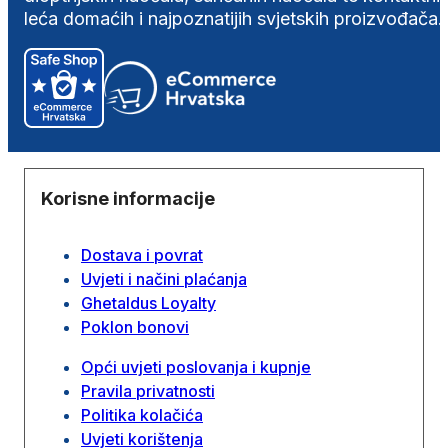
leća domaćih i najpoznatijih svjetskih proizvođača.
Korisne informacije
Dostava i povrat
Uvjeti i načini plaćanja
Ghetaldus Loyalty
Poklon bonovi
Opći uvjeti poslovanja i kupnje
Pravila privatnosti
Politika kolačića
Uvjeti korištenja