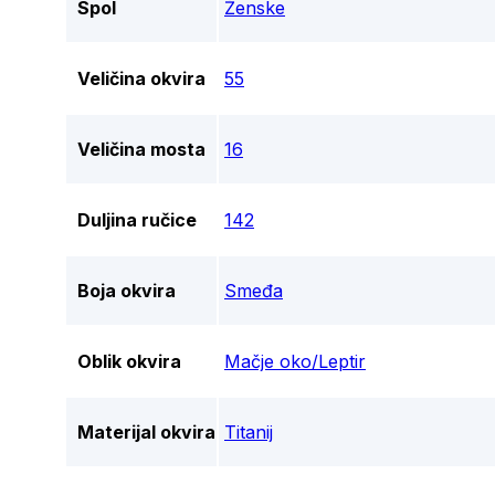
Spol
Ženske
Veličina okvira
55
Veličina mosta
16
Duljina ručice
142
Boja okvira
Smeđa
Oblik okvira
Mačje oko/Leptir
Materijal okvira
Titanij