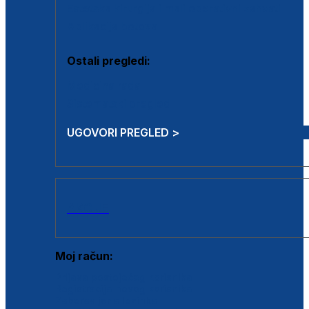
Estetska kirurgija i mali operativni zahvati
Aplikacija botoxa
Ostali pregledi:
Medicina rada
Sistematski pregled
UGOVORI PREGLED >
AKCIJE
Moj račun:
Prijava postojećeg korisnika
Registracija novog korisnika
Zaboravljena lozinka