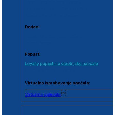
Polarizirane sunčane naočale
Fotokromatske sunčane naočale
Naočale s clip-on dodatkom
Dodaci
Dodaci za dioptrijske naočale
Poklon bonovi
Popusti
Loyalty popusti na dioptrijske naočale
Outlet dioptrijskih naočala
Virtualno isprobavanje naočala:
Virtualno ogledalo