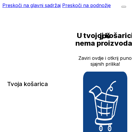
Preskoči na glavni sadržaj
Preskoči na podnožje
U tvojoj košarici još
nema proizvoda
Zaviri ovdje i otkrij puno
sjajnih prilika!
Tvoja košarica