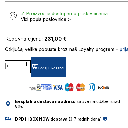
✓ Proizvod je dostupan u poslovnicama
Vidi popis poslovnica >
Redovna cijena:
231,00
€
Otključaj velike popuste kroz naš Loyalty program –
pri
AH1531T DIOPTRIJSKI
OKVIRI
Dodaj u košaricu
ANA
HICKMANN
količina
Besplatna dostava na adresu
za sve narudžbe iznad
80€
DPD ili BOX NOW dostava
(3-7 radnih dana)