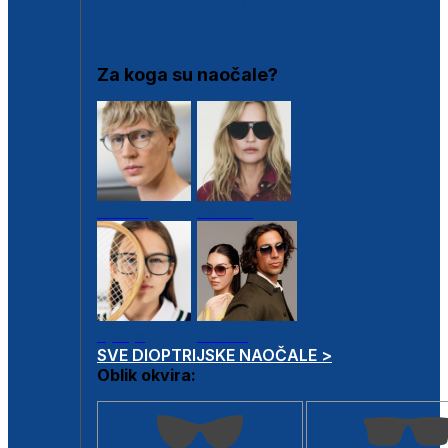
DIOPTRIJSKI OKVIRI
Za koga su naočale?
Muške
Ženske
Dječje
Unisex
SVE DIOPTRIJSKE NAOČALE >
Oblik okvira: