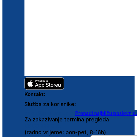
Kontakt:
Služba za korisnike:
shop@ghetaldus.hr
Pronađi najbližu poslovnic
Za zakazivanje termina pregleda
0800 222 025
(radno vrijeme: pon-pet, 8-16h)