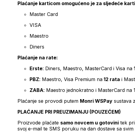
Plaćanje karticom omogućeno je za sljedeće kart
Master Card
VISA
Maestro
Diners
Plaćanje na rate:
Erste
: Diners, Maestro, MasterCard i Visa na
PBZ
: Maestro, Visa Premium na
12 rata
i Mas
ZABA
: Maestro jednokratno i MasterCard na 
Plaćanje se provodi putem
Monri WSPay
sustava z
PLAĆANJE PRI PREUZIMANJU (POUZEĆEM)
Proizvode plaćate
samo novcem u gotovini
tek pr
svoj e-mail te SMS poruku na dan dostave sa svim 