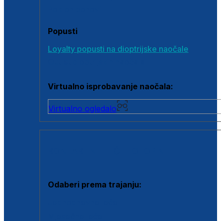
Poklon bonovi
Popusti
Loyalty popusti na dioptrijske naočale
Outlet dioptrijskih naočala
Virtualno isprobavanje naočala:
Virtualno ogledalo
KONTAKTNE LEĆE I OTOPINE
Odaberi prema trajanju:
Jednodnevne leće
Mjesečne leće