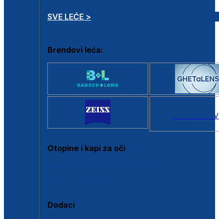
SVE LEĆE >
Brendovi leća:
SVI BRANDOV
Otopine i kapi za oči
Sve otopine za kontaktne leće
Sve kapi za oči
Dodaci