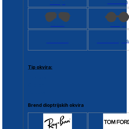
Kvadratan
Cat eye
Aviator
Okrugli
Svi oblici >
Virtualno ogled
Tip okvira:
Puni okvir
Clip-on
Poluokvir
Brend dioptrijskih okvira