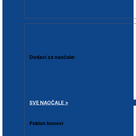
Dodaci za dioptrijske naočale
Poklon bonovi
DODACI
Dodaci za naočale:
Krpice za čišćenje
Kutijice za naočale
Sprejevi za čišćenje
Lančići za naočale
SVE NAOČALE >
Poklon bonovi
Poklon bonovi