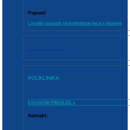
Popusti
Loyalty popusti na kontaktne leće i otopine
SVI PROIZVODI
POLIKLINIKA
UGOVORI PREGLED >
Kontakt:
0800 222 025