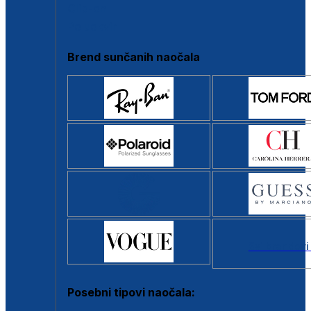
Clip-on
Poluokvir
Brend sunčanih naočala
Svi brendovi
Posebni tipovi naočala: