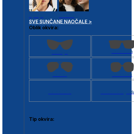
Dječje
Unisex
SVE SUNČANE NAOČALE >
Oblik okvira:
Kvadratan
Cat eye
Aviator
Četvrtasti
Svi oblici >
Virtualno ogled
Tip okvira:
Puni okvir