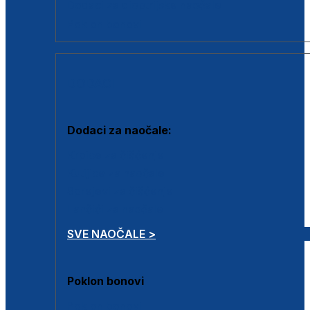
Dodaci za dioptrijske naočale
Poklon bonovi
DODACI
Dodaci za naočale:
Krpice za čišćenje
Kutijice za naočale
Sprejevi za čišćenje
Lančići za naočale
SVE NAOČALE >
Poklon bonovi
Poklon bonovi