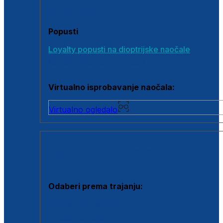
Poklon bonovi
Popusti
Loyalty popusti na dioptrijske naočale
Outlet dioptrijskih naočala
Virtualno isprobavanje naočala:
Virtualno ogledalo
KONTAKTNE LEĆE I OTOPINE
Odaberi prema trajanju:
Jednodnevne leće
Mjesečne leće