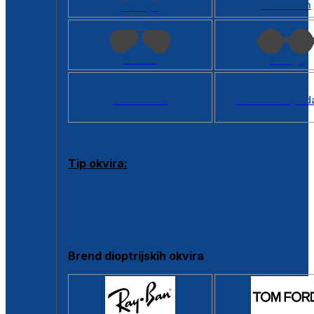
Kvadratan
Cat eye
Aviator
Okrugli
Svi oblici >
Virtualno ogled
Tip okvira:
Puni okvir
Clip-on
Poluokvir
Brend dioptrijskih okvira