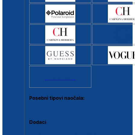
Svi brendovi >
Posebni tipovi naočala:
Okviri s clip-on dodatkom
Dodaci
Dodaci za dioptrijske naočale