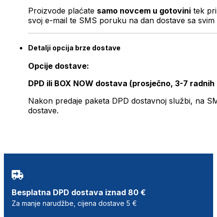
Proizvode plaćate
samo novcem u gotovini
tek pr
svoj e-mail te SMS poruku na dan dostave sa svim 
Detalji opcija brze dostave
Opcije dostave:
DPD ili BOX NOW dostava (prosječno, 3-7 radnih
Nakon predaje paketa DPD dostavnoj službi, na SMS 
dostave.
Besplatna DPD dostava iznad 80 €
Za manje narudžbe, cijena dostave 5 €