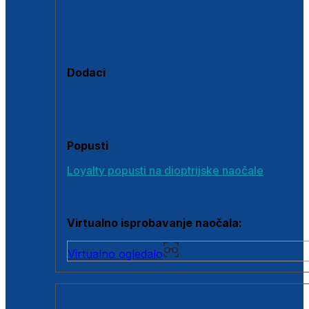
Polarizirane sunčane naočale
Fotokromatske sunčane naočale
Naočale s clip-on dodatkom
Dodaci
Dodaci za dioptrijske naočale
Poklon bonovi
Popusti
Loyalty popusti na dioptrijske naočale
Outlet dioptrijskih naočala
Virtualno isprobavanje naočala:
Virtualno ogledalo