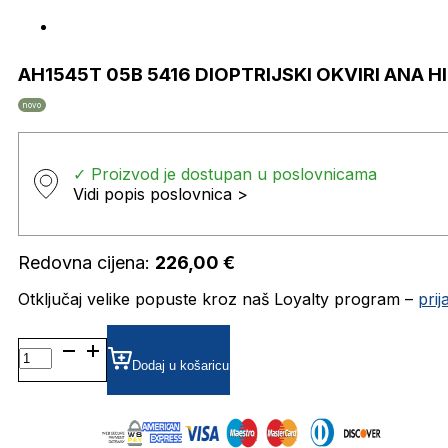
AH1545T 05B 5416 DIOPTRIJSKI OKVIRI ANA 
novo
✓ Proizvod je dostupan u poslovnicama
Vidi popis poslovnica >
Redovna cijena:
226,00
€
Otključaj velike popuste kroz naš Loyalty program –
pri
AH1545T
05B
Dodaj u košaricu
5416
DIOPTRIJSKI
OKVIRI
ANA