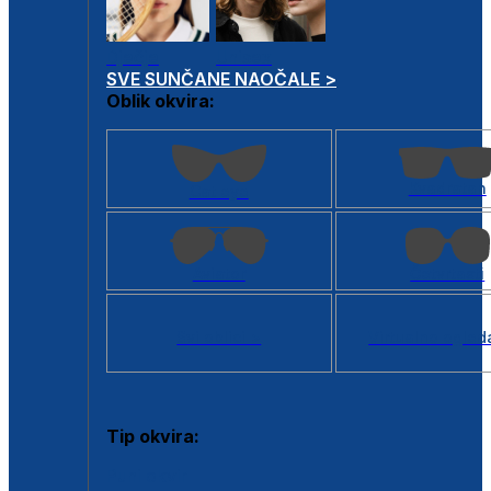
Dječje
Unisex
SVE SUNČANE NAOČALE >
Oblik okvira:
Kvadratan
Cat eye
Aviator
Četvrtasti
Svi oblici >
Virtualno ogled
Tip okvira:
Puni okvir