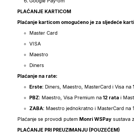
Google Pay-om
PLAĆANJE KARTICOM
Plaćanje karticom omogućeno je za sljedeće kart
Master Card
VISA
Maestro
Diners
Plaćanje na rate:
Erste
: Diners, Maestro, MasterCard i Visa na
PBZ
: Maestro, Visa Premium na
12 rata
i Mas
ZABA
: Maestro jednokratno i MasterCard na 
Plaćanje se provodi putem
Monri WSPay
sustava z
PLAĆANJE PRI PREUZIMANJU (POUZEĆEM)