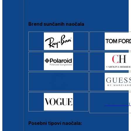
Clip-on
Poluokvir
Brend sunčanih naočala
Svi brendovi
Posebni tipovi naočala: