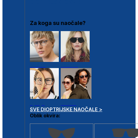
DIOPTRIJSKI OKVIRI
Za koga su naočale?
Muške
Ženske
Dječje
Unisex
SVE DIOPTRIJSKE NAOČALE >
Oblik okvira: