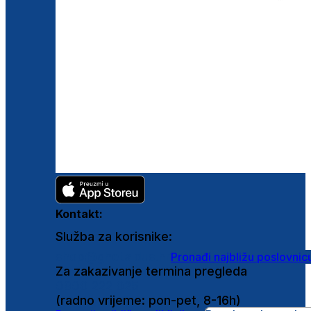
Kontakt:
Služba za korisnike:
shop@ghetaldus.hr
Pronađi najbližu poslovnic
Za zakazivanje termina pregleda
0800 222 025
(radno vrijeme: pon-pet, 8-16h)