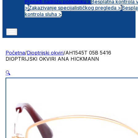
Pronađi najbližu polikliniku >
Besplatna kontrola 
>
Zakazivanje specijalističkog pregleda >
Bespla
Otvorena radna mjesta
kontrola sluha >
Početna
/
Dioptrijski okviri
/
AH1545T 05B 5416
DIOPTRIJSKI OKVIRI ANA HICKMANN
🔍