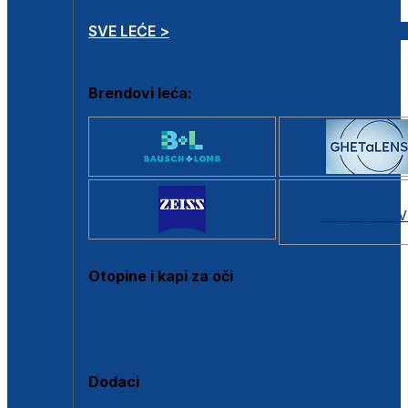
SVE LEĆE >
Brendovi leća:
SVI BRANDOV
Otopine i kapi za oči
Sve otopine za kontaktne leće
Sve kapi za oči
Dodaci