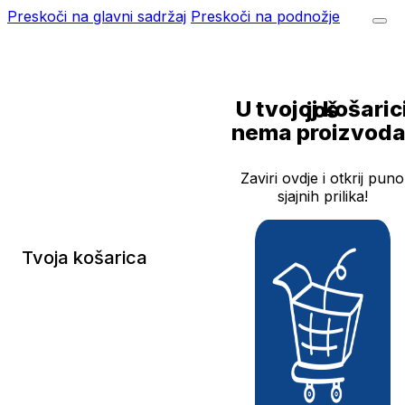
Preskoči na glavni sadržaj
Preskoči na podnožje
U tvojoj košarici još
nema proizvoda
Zaviri ovdje i otkrij puno
sjajnih prilika!
Tvoja košarica