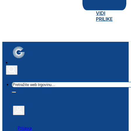
VIDI
PRILIKE
Traži
Prijava