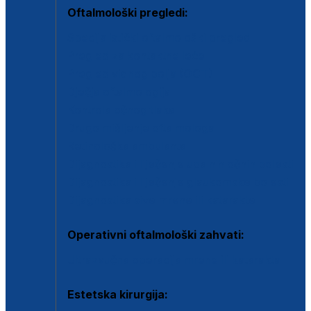
Oftalmološki pregledi:
Specijalistički oftalmološki pregled
Pregled za kontaktne leće
Pregled vidnog polja (OCT)
Dječja oftalmologija
Kontrola očnog tlaka
Drugo mišljenje oftalmologa
Retinološka ambulanta
Dijagnostika i liječenje upalnih očnih bolesti
Dijagnostika i liječenje glaukomske bolesti
Dijagnostika sive mrene ili katarakte
Operativni oftalmološki zahvati:
Ultrazvučna operacija mrene ili katarakta
Estetska kirurgija: