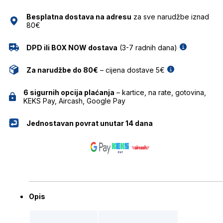
HICKMANN
Besplatna dostava na adresu
za sve narudžbe iznad
količina
80€
DPD ili BOX NOW dostava
(3-7 radnih dana)
Za narudžbe do 80€
– cijena dostave 5€
6 sigurnih opcija plaćanja
– kartice, na rate, gotovina,
KEKS Pay, Aircash, Google Pay
Jednostavan povrat unutar 14 dana
Opis