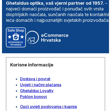
Ghetaldus optika, vaš vjerni partner od 1957.
–
najveći domaći proizvođač i ponuđač svih vrsta
dioptrijskih naočala, sunčanih naočala te kontaktni
leća domaćih i najpoznatijih svjetskih proizvođača.
Korisne informacije
Dostava i povrat
Uvjeti i načini plaćanja
Ghetaldus Loyalty
Poklon bonovi
Opći uvjeti poslovanja i kupnje