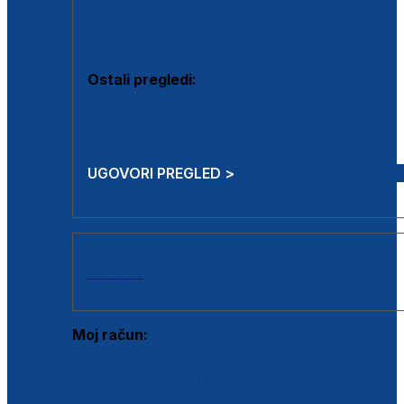
Estetska kirurgija i mali operativni zahvati
Aplikacija botoxa
Ostali pregledi:
Medicina rada
Sistematski pregled
UGOVORI PREGLED >
AKCIJE
Moj račun:
Prijava postojećeg korisnika
Registracija novog korisnika
Zaboravljena lozinka