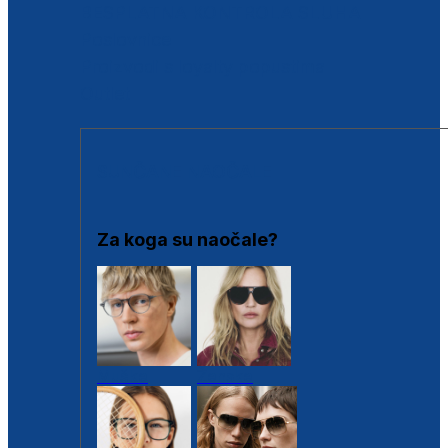
BESPLATNA KONTROLA SLUHA
Poslovnice
Proizvodi s loyalty popustima
Outlet
SUNČANE NAOČALE
Za koga su naočale?
Muške
Ženske