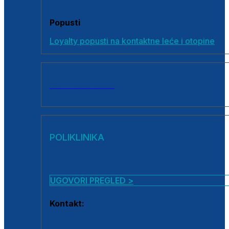
Popusti
Loyalty popusti na kontaktne leće i otopine
SVI PROIZVODI
POLIKLINIKA
UGOVORI PREGLED >
Kontakt:
0800 222 025