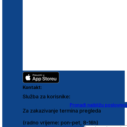
Kontakt:
Služba za korisnike:
shop@ghetaldus.hr
Pronađi najbližu poslovnic
Za zakazivanje termina pregleda
0800 222 025
(radno vrijeme: pon-pet, 8-16h)