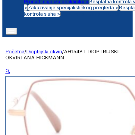
Pronađi najbližu polikliniku >
Besplatna kontrola 
>
Zakazivanje specijalističkog pregleda >
Bespla
Otvorena radna mjesta
kontrola sluha >
Početna
/
Dioptrijski okviri
/
AH1548T DIOPTRIJSKI
OKVIRI ANA HICKMANN
🔍