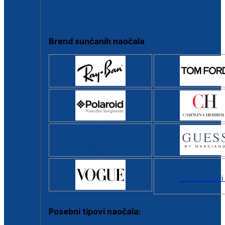
Clip-on
Poluokvir
Brend sunčanih naočala
Svi brendovi
Posebni tipovi naočala: