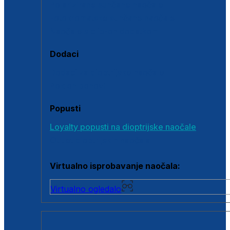
Polarizirane sunčane naočale
Fotokromatske sunčane naočale
Naočale s clip-on dodatkom
Dodaci
Dodaci za dioptrijske naočale
Poklon bonovi
Popusti
Loyalty popusti na dioptrijske naočale
Outlet dioptrijskih naočala
Virtualno isprobavanje naočala:
Virtualno ogledalo