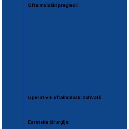
Oftalmološki pregledi:
Specijalistički oftalmološki pregled
Pregled za kontaktne leće
Pregled vidnog polja (OCT)
Dječja oftalmologija
Kontrola očnog tlaka
Drugo mišljenje oftalmologa
Retinološka ambulanta
Dijagnostika i liječenje upalnih očnih bolesti
Dijagnostika i liječenje glaukomske bolesti
Dijagnostika sive mrene ili katarakte
Operativni oftalmološki zahvati:
Ultrazvučna operacija mrene ili katarakta
Estetska kirurgija: