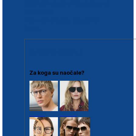
BESPLATNA KONTROLA SLUHA
Poslovnice
Proizvodi s loyalty popustima
Outlet
SUNČANE NAOČALE
Za koga su naočale?
Muške
Ženske