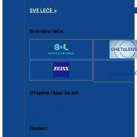
SVE LEĆE >
Brendovi leća:
SVI BRANDOV
Otopine i kapi za oči
Sve otopine za kontaktne leće
Sve kapi za oči
Dodaci