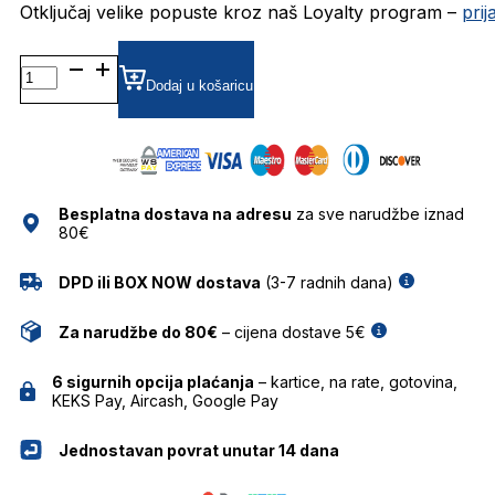
Otključaj velike popuste kroz naš Loyalty program –
pri
AH1548T DIOPTRIJSKI
OKVIRI
Dodaj u košaricu
ANA
HICKMANN
količina
Besplatna dostava na adresu
za sve narudžbe iznad
80€
DPD ili BOX NOW dostava
(3-7 radnih dana)
Za narudžbe do 80€
– cijena dostave 5€
6 sigurnih opcija plaćanja
– kartice, na rate, gotovina,
KEKS Pay, Aircash, Google Pay
Jednostavan povrat unutar 14 dana