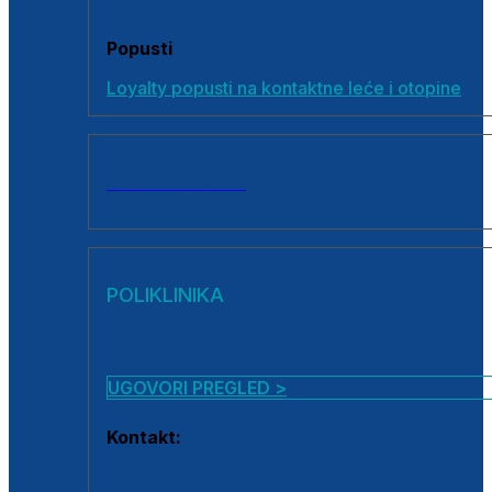
Popusti
Loyalty popusti na kontaktne leće i otopine
SVI PROIZVODI
POLIKLINIKA
UGOVORI PREGLED >
Kontakt:
0800 222 025