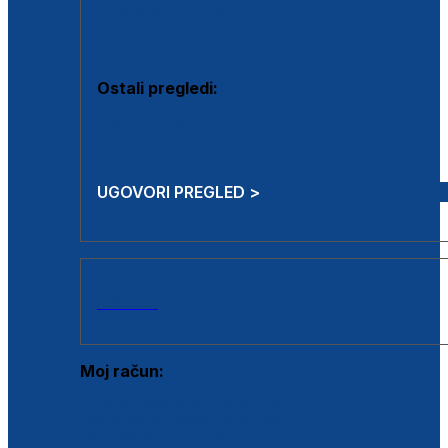
Estetska kirurgija i mali operativni zahvati
Aplikacija botoxa
Ostali pregledi:
Medicina rada
Sistematski pregled
UGOVORI PREGLED >
AKCIJE
Moj račun:
Prijava postojećeg korisnika
Registracija novog korisnika
Zaboravljena lozinka