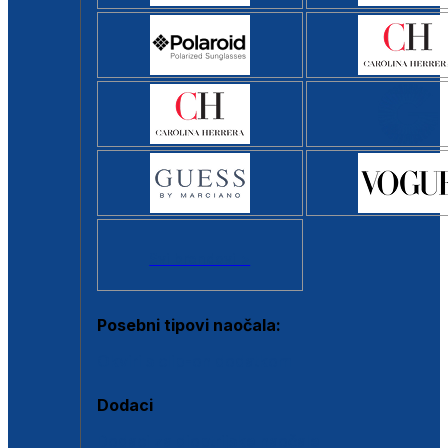
Svi brendovi >
Posebni tipovi naočala:
Okviri s clip-on dodatkom
Dodaci
Dodaci za dioptrijske naočale