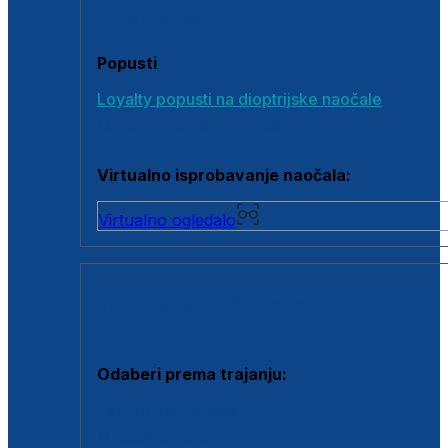
Poklon bonovi
Popusti
Loyalty popusti na dioptrijske naočale
Outlet dioptrijskih naočala
Virtualno isprobavanje naočala:
Virtualno ogledalo
KONTAKTNE LEĆE I OTOPINE
Odaberi prema trajanju:
Jednodnevne leće
Mjesečne leće