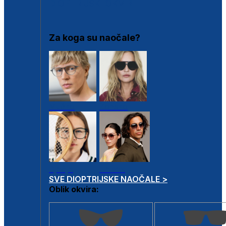
DIOPTRIJSKI OKVIRI
Za koga su naočale?
Muške
Ženske
Dječje
Unisex
SVE DIOPTRIJSKE NAOČALE >
Oblik okvira: