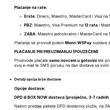
Plaćanje na rate:
Erste
: Diners, Maestro, MasterCard i Visa na
PBZ
: Maestro, Visa Premium na
12 rata
i Mas
ZABA
: Maestro jednokratno i MasterCard na 
Plaćanje se provodi putem
Monri WSPay
sustava z
PLAĆANJE PRI PREUZIMANJU (POUZEĆEM)
Proizvode plaćate
samo novcem u gotovini
tek pr
svoj e-mail te SMS poruku na dan dostave sa svim 
Detalji opcija brze dostave
Opcije dostave:
DPD ili BOX NOW dostava (prosječno, 3-7 radnih
Nakon predaje paketa DPD dostavnoj službi, na SMS 