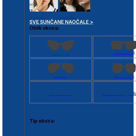
Dječje
Unisex
SVE SUNČANE NAOČALE >
Oblik okvira:
Kvadratan
Cat eye
Aviator
Četvrtasti
Svi oblici >
Virtualno ogled
Tip okvira:
Puni okvir