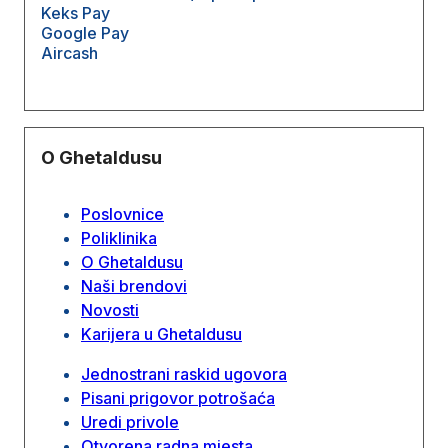
Keks Pay
Google Pay
Aircash
O Ghetaldusu
Poslovnice
Poliklinika
O Ghetaldusu
Naši brendovi
Novosti
Karijera u Ghetaldusu
Jednostrani raskid ugovora
Pisani prigovor potrošaća
Uredi privole
Otvorena radna mjesta