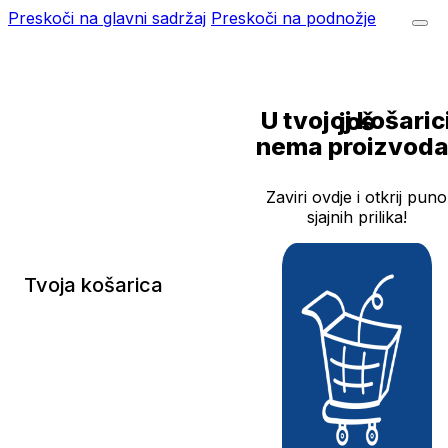
Preskoči na glavni sadržaj
Preskoči na podnožje
U tvojoj košarici još
nema proizvoda
Zaviri ovdje i otkrij puno
sjajnih prilika!
Tvoja košarica