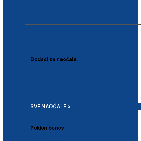
Dodaci za dioptrijske naočale
Poklon bonovi
DODACI
Dodaci za naočale:
Krpice za čišćenje
Kutijice za naočale
Sprejevi za čišćenje
Lančići za naočale
SVE NAOČALE >
Poklon bonovi
Poklon bonovi