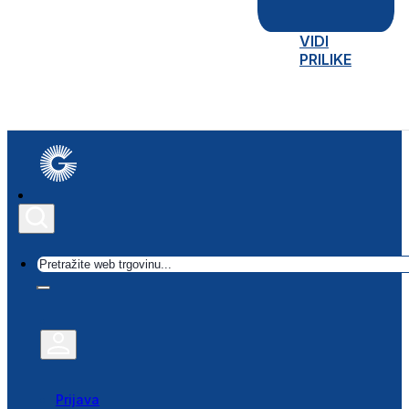
VIDI
PRILIKE
Traži
Prijava