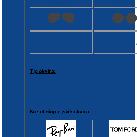
Kvadratan
Cat eye
Aviator
Okrugli
Svi oblici >
Virtualno ogled
Tip okvira:
Puni okvir
Clip-on
Poluokvir
Brend dioptrijskih okvira