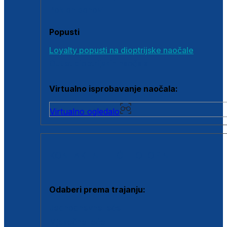
Poklon bonovi
Popusti
Loyalty popusti na dioptrijske naočale
Outlet dioptrijskih naočala
Virtualno isprobavanje naočala:
Virtualno ogledalo
KONTAKTNE LEĆE I OTOPINE
Odaberi prema trajanju:
Jednodnevne leće
Mjesečne leće