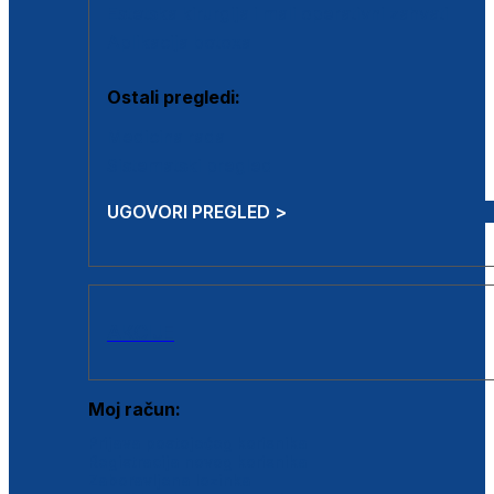
Estetska kirurgija i mali operativni zahvati
Aplikacija botoxa
Ostali pregledi:
Medicina rada
Sistematski pregled
UGOVORI PREGLED >
AKCIJE
Moj račun:
Prijava postojećeg korisnika
Registracija novog korisnika
Zaboravljena lozinka