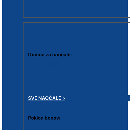
Dodaci za dioptrijske naočale
Poklon bonovi
DODACI
Dodaci za naočale:
Krpice za čišćenje
Kutijice za naočale
Sprejevi za čišćenje
Lančići za naočale
SVE NAOČALE >
Poklon bonovi
Poklon bonovi