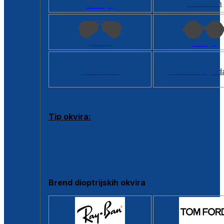
Kvadratan
Cat eye
Aviator
Okrugli
Svi oblici >
Virtualno ogled
Tip okvira:
Puni okvir
Clip-on
Poluokvir
Brend dioptrijskih okvira