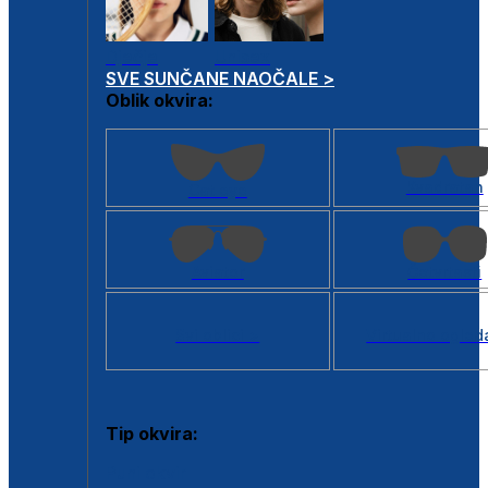
Dječje
Unisex
SVE SUNČANE NAOČALE >
Oblik okvira:
Kvadratan
Cat eye
Aviator
Četvrtasti
Svi oblici >
Virtualno ogled
Tip okvira:
Puni okvir