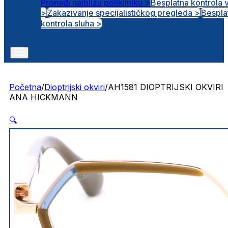
Pronađi najbližu polikliniku >
Besplatna kontrola 
>
Zakazivanje specijalističkog pregleda >
Bespla
Otvorena radna mjesta
kontrola sluha >
Početna
/
Dioptrijski okviri
/
AH1581 DIOPTRIJSKI OKVIRI
ANA HICKMANN
🔍