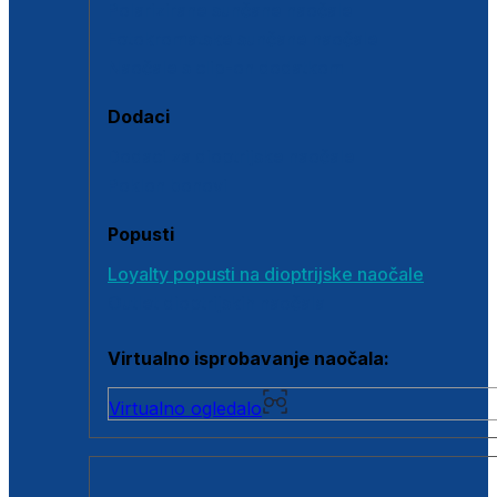
Polarizirane sunčane naočale
Fotokromatske sunčane naočale
Naočale s clip-on dodatkom
Dodaci
Dodaci za dioptrijske naočale
Poklon bonovi
Popusti
Loyalty popusti na dioptrijske naočale
Outlet dioptrijskih naočala
Virtualno isprobavanje naočala:
Virtualno ogledalo