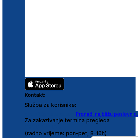
Kontakt:
Služba za korisnike:
shop@ghetaldus.hr
Pronađi najbližu poslovnic
Za zakazivanje termina pregleda
0800 222 025
(radno vrijeme: pon-pet, 8-16h)