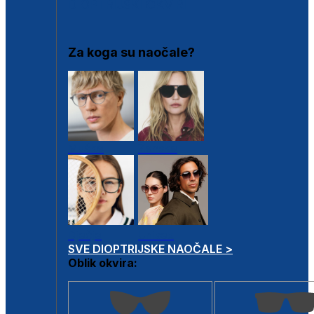
DIOPTRIJSKI OKVIRI
Za koga su naočale?
Muške
Ženske
Dječje
Unisex
SVE DIOPTRIJSKE NAOČALE >
Oblik okvira: