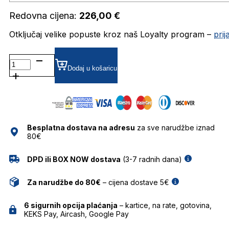
Redovna cijena:
226,00
€
Otključaj velike popuste kroz naš Loyalty program –
pri
AH1581 DIOPTRIJSKI
OKVIRI
Dodaj u košaricu
ANA
HICKMANN
količina
Besplatna dostava na adresu
za sve narudžbe iznad
80€
DPD ili BOX NOW dostava
(3-7 radnih dana)
Za narudžbe do 80€
– cijena dostave 5€
6 sigurnih opcija plaćanja
– kartice, na rate, gotovina,
KEKS Pay, Aircash, Google Pay