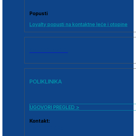
Popusti
Loyalty popusti na kontaktne leće i otopine
SVI PROIZVODI
POLIKLINIKA
UGOVORI PREGLED >
Kontakt:
0800 222 025