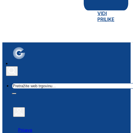
VIDI
PRILIKE
Traži
Prijava