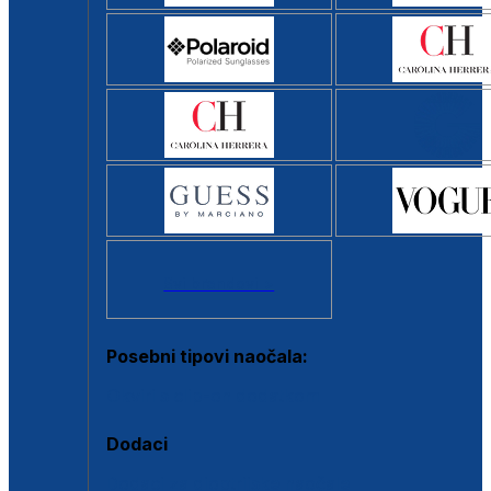
Svi brendovi >
Posebni tipovi naočala:
Okviri s clip-on dodatkom
Dodaci
Dodaci za dioptrijske naočale