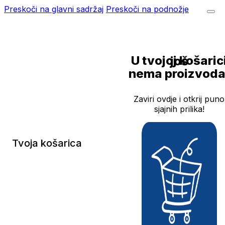
Preskoči na glavni sadržaj
Preskoči na podnožje
U tvojoj košarici još
nema proizvoda
Zaviri ovdje i otkrij puno
sjajnih prilika!
Tvoja košarica