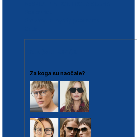
BESPLATNA KONTROLA SLUHA
Poslovnice
Proizvodi s loyalty popustima
Outlet
SUNČANE NAOČALE
Za koga su naočale?
Muške
Ženske