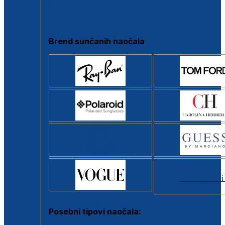
Clip-on
Poluokvir
Brend sunčanih naočala
Svi brendovi
Posebni tipovi naočala: