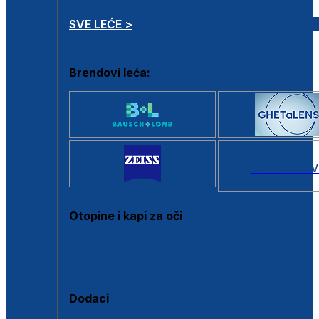
SVE LEĆE >
Brendovi leća:
SVI BRANDOV
Otopine i kapi za oči
Sve otopine za kontaktne leće
Sve kapi za oči
Dodaci