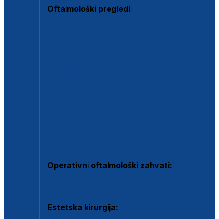
Oftalmološki pregledi:
Specijalistički oftalmološki pregled
Pregled za kontaktne leće
Pregled vidnog polja (OCT)
Dječja oftalmologija
Kontrola očnog tlaka
Drugo mišljenje oftalmologa
Retinološka ambulanta
Dijagnostika i liječenje upalnih očnih bolesti
Dijagnostika i liječenje glaukomske bolesti
Dijagnostika sive mrene ili katarakte
Operativni oftalmološki zahvati:
Ultrazvučna operacija mrene ili katarakta
Estetska kirurgija: