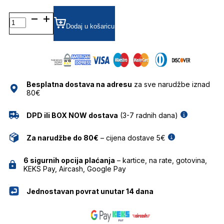
AH6540T DIOPTRIJSKI
OKVIRI
Dodaj u košaricu
ANA
HICKMANN
količina
Besplatna dostava na adresu
za sve narudžbe iznad
80€
DPD ili BOX NOW dostava
(3-7 radnih dana)
Za narudžbe do 80€
– cijena dostave 5€
6 sigurnih opcija plaćanja
– kartice, na rate, gotovina,
KEKS Pay, Aircash, Google Pay
Jednostavan povrat unutar 14 dana