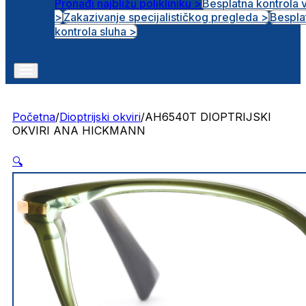
Pronađi najbližu polikliniku >
Besplatna kontrola 
>
Zakazivanje specijalističkog pregleda >
Bespla
Otvorena radna mjesta
kontrola sluha >
Početna
/
Dioptrijski okviri
/
AH6540T DIOPTRIJSKI
OKVIRI ANA HICKMANN
🔍