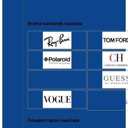
Clip-on
Poluokvir
Brend sunčanih naočala
Svi brendovi
Posebni tipovi naočala: