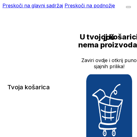
Preskoči na glavni sadržaj
Preskoči na podnožje
U tvojoj košarici još
nema proizvoda
Zaviri ovdje i otkrij puno
sjajnih prilika!
Tvoja košarica