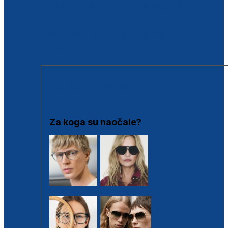
BESPLATNA KONTROLA SLUHA
Poslovnice
Proizvodi s loyalty popustima
Outlet
SUNČANE NAOČALE
Za koga su naočale?
Muške
Ženske