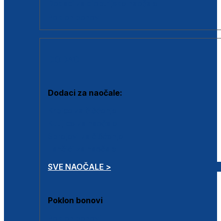
Dodaci za dioptrijske naočale
Poklon bonovi
DODACI
Dodaci za naočale:
Krpice za čišćenje
Kutijice za naočale
Sprejevi za čišćenje
Lančići za naočale
SVE NAOČALE >
Poklon bonovi
Poklon bonovi