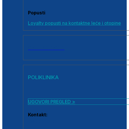
Popusti
Loyalty popusti na kontaktne leće i otopine
SVI PROIZVODI
POLIKLINIKA
UGOVORI PREGLED >
Kontakt:
0800 222 025