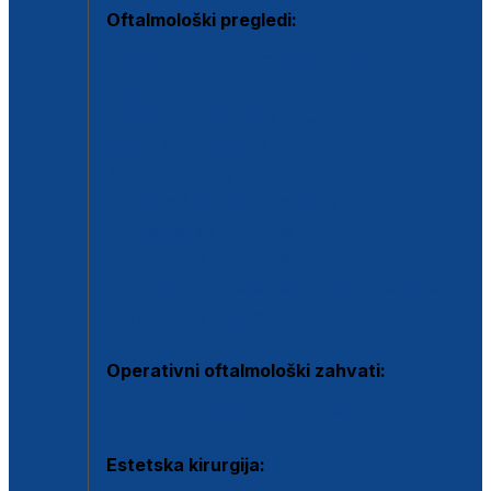
Oftalmološki pregledi:
Specijalistički oftalmološki pregled
Pregled za kontaktne leće
Pregled vidnog polja (OCT)
Dječja oftalmologija
Kontrola očnog tlaka
Drugo mišljenje oftalmologa
Retinološka ambulanta
Dijagnostika i liječenje upalnih očnih bolesti
Dijagnostika i liječenje glaukomske bolesti
Dijagnostika sive mrene ili katarakte
Operativni oftalmološki zahvati:
Ultrazvučna operacija mrene ili katarakta
Estetska kirurgija: