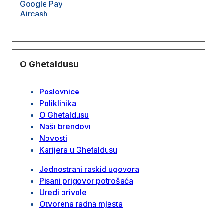
Google Pay
Aircash
O Ghetaldusu
Poslovnice
Poliklinika
O Ghetaldusu
Naši brendovi
Novosti
Karijera u Ghetaldusu
Jednostrani raskid ugovora
Pisani prigovor potrošaća
Uredi privole
Otvorena radna mjesta