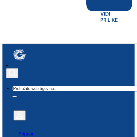
VIDI
PRILIKE
Traži
Prijava