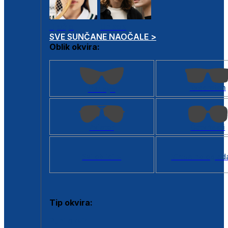
Dječje
Unisex
SVE SUNČANE NAOČALE >
Oblik okvira:
Kvadratan
Cat eye
Aviator
Četvrtasti
Svi oblici >
Virtualno ogled
Tip okvira:
Puni okvir