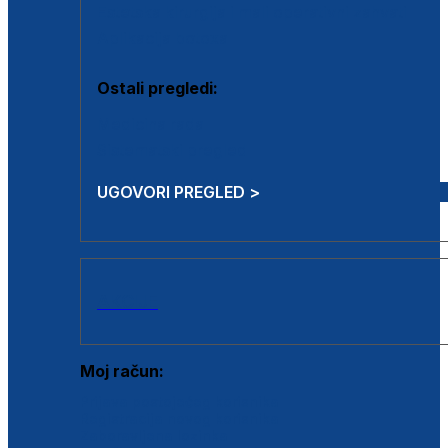
Estetska kirurgija i mali operativni zahvati
Aplikacija botoxa
Ostali pregledi:
Medicina rada
Sistematski pregled
UGOVORI PREGLED >
AKCIJE
Moj račun:
Prijava postojećeg korisnika
Registracija novog korisnika
Zaboravljena lozinka