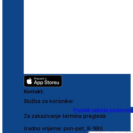
Kontakt:
Služba za korisnike:
shop@ghetaldus.hr
Pronađi najbližu poslovnic
Za zakazivanje termina pregleda
0800 222 025
(radno vrijeme: pon-pet, 8-16h)