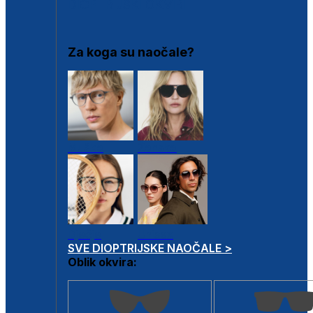
DIOPTRIJSKI OKVIRI
Za koga su naočale?
Muške
Ženske
Dječje
Unisex
SVE DIOPTRIJSKE NAOČALE >
Oblik okvira: