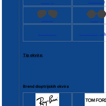
Kvadratan
Cat eye
Aviator
Okrugli
Svi oblici >
Virtualno ogled
Tip okvira:
Puni okvir
Clip-on
Poluokvir
Brend dioptrijskih okvira