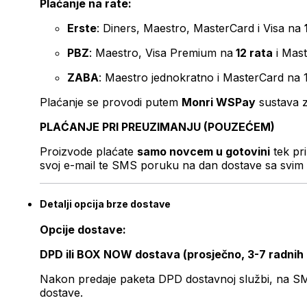
Plaćanje na rate:
Erste
: Diners, Maestro, MasterCard i Visa na
PBZ
: Maestro, Visa Premium na
12 rata
i Mas
ZABA
: Maestro jednokratno i MasterCard na 
Plaćanje se provodi putem
Monri WSPay
sustava z
PLAĆANJE PRI PREUZIMANJU (POUZEĆEM)
Proizvode plaćate
samo novcem u gotovini
tek pr
svoj e-mail te SMS poruku na dan dostave sa svim 
Detalji opcija brze dostave
Opcije dostave:
DPD ili BOX NOW dostava (prosječno, 3-7 radnih
Nakon predaje paketa DPD dostavnoj službi, na SMS 
dostave.