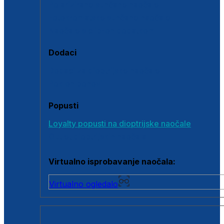
Polarizirane sunčane naočale
Fotokromatske sunčane naočale
Naočale s clip-on dodatkom
Dodaci
Dodaci za dioptrijske naočale
Poklon bonovi
Popusti
Loyalty popusti na dioptrijske naočale
Outlet dioptrijskih naočala
Virtualno isprobavanje naočala:
Virtualno ogledalo