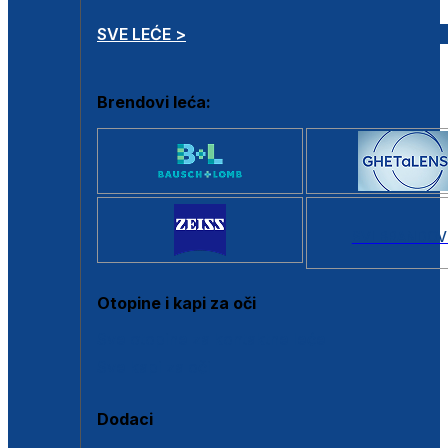
SVE LEĆE >
Brendovi leća:
SVI BRANDOV
Otopine i kapi za oči
Sve otopine za kontaktne leće
Sve kapi za oči
Dodaci