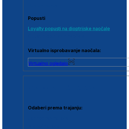
Poklon bonovi
Popusti
Loyalty popusti na dioptrijske naočale
Outlet dioptrijskih naočala
Virtualno isprobavanje naočala:
Virtualno ogledalo
KONTAKTNE LEĆE I OTOPINE
Odaberi prema trajanju:
Jednodnevne leće
Mjesečne leće