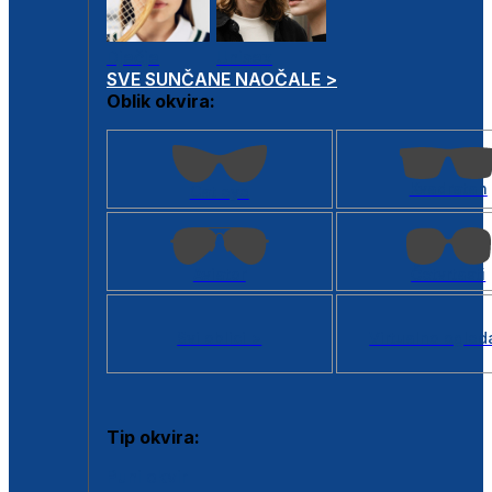
Dječje
Unisex
SVE SUNČANE NAOČALE >
Oblik okvira:
Kvadratan
Cat eye
Aviator
Četvrtasti
Svi oblici >
Virtualno ogled
Tip okvira:
Puni okvir