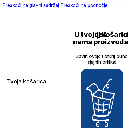
Preskoči na glavni sadržaj
Preskoči na podnožje
U tvojoj košarici još
nema proizvoda
Zaviri ovdje i otkrij puno
sjajnih prilika!
Tvoja košarica