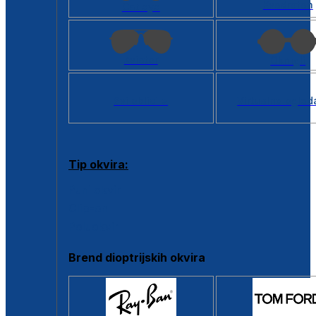
Kvadratan
Cat eye
Aviator
Okrugli
Svi oblici >
Virtualno ogled
Tip okvira:
Puni okvir
Clip-on
Poluokvir
Brend dioptrijskih okvira