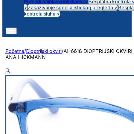
Pronađi najbližu polikliniku >
Besplatna kontrola 
>
Zakazivanje specijalističkog pregleda >
Bespla
Otvorena radna mjesta
kontrola sluha >
Početna
/
Dioptrijski okviri
/
AH6618 DIOPTRIJSKI OKVIRI
ANA HICKMANN
🔍