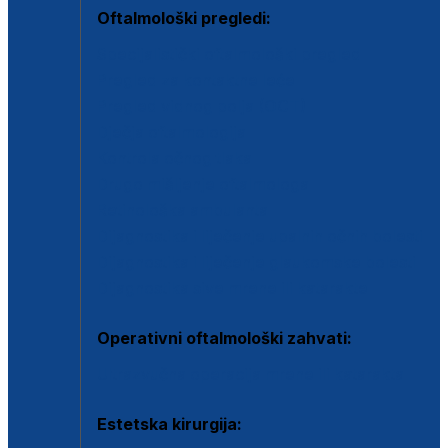
Oftalmološki pregledi:
Specijalistički oftalmološki pregled
Pregled za kontaktne leće
Pregled vidnog polja (OCT)
Dječja oftalmologija
Kontrola očnog tlaka
Drugo mišljenje oftalmologa
Retinološka ambulanta
Dijagnostika i liječenje upalnih očnih bolesti
Dijagnostika i liječenje glaukomske bolesti
Dijagnostika sive mrene ili katarakte
Operativni oftalmološki zahvati:
Ultrazvučna operacija mrene ili katarakta
Estetska kirurgija: