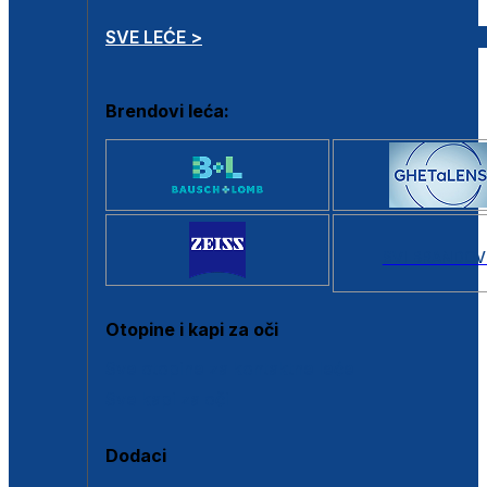
SVE LEĆE >
Brendovi leća:
SVI BRANDOV
Otopine i kapi za oči
Sve otopine za kontaktne leće
Sve kapi za oči
Dodaci