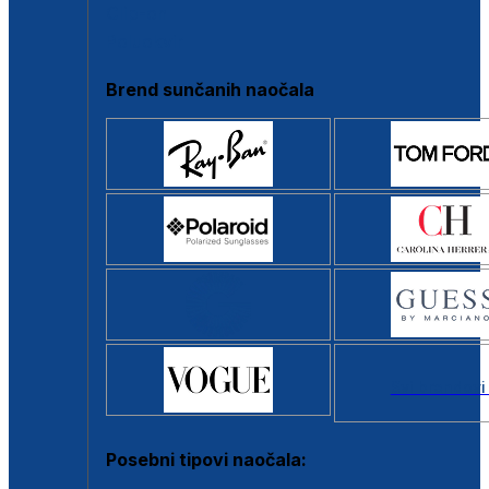
Clip-on
Poluokvir
Brend sunčanih naočala
Svi brendovi
Posebni tipovi naočala: