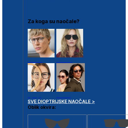
DIOPTRIJSKI OKVIRI
Za koga su naočale?
Muške
Ženske
Dječje
Unisex
SVE DIOPTRIJSKE NAOČALE >
Oblik okvira: