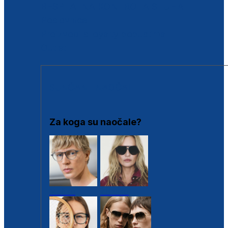
BESPLATNA KONTROLA SLUHA
Poslovnice
Proizvodi s loyalty popustima
Outlet
SUNČANE NAOČALE
Za koga su naočale?
Muške
Ženske