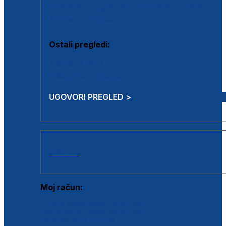
Estetska kirurgija i mali operativni zahvati
Aplikacija botoxa
Ostali pregledi:
Medicina rada
Sistematski pregled
UGOVORI PREGLED >
AKCIJE
Moj račun:
Prijava postojećeg korisnika
Registracija novog korisnika
Zaboravljena lozinka