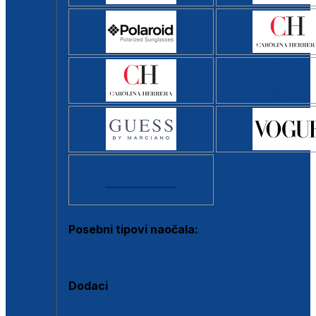
Svi brendovi >
Posebni tipovi naočala:
Okviri s clip-on dodatkom
Dodaci
Dodaci za dioptrijske naočale