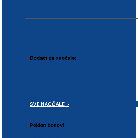
Dodaci za dioptrijske naočale
Poklon bonovi
DODACI
Dodaci za naočale:
Krpice za čišćenje
Kutijice za naočale
Sprejevi za čišćenje
Lančići za naočale
SVE NAOČALE >
Poklon bonovi
Poklon bonovi