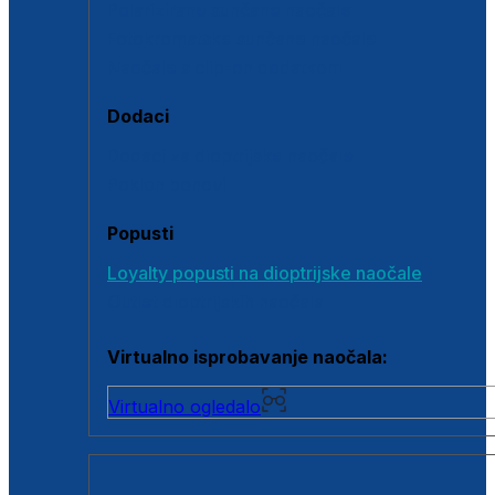
Polarizirane sunčane naočale
Fotokromatske sunčane naočale
Naočale s clip-on dodatkom
Dodaci
Dodaci za dioptrijske naočale
Poklon bonovi
Popusti
Loyalty popusti na dioptrijske naočale
Outlet dioptrijskih naočala
Virtualno isprobavanje naočala:
Virtualno ogledalo