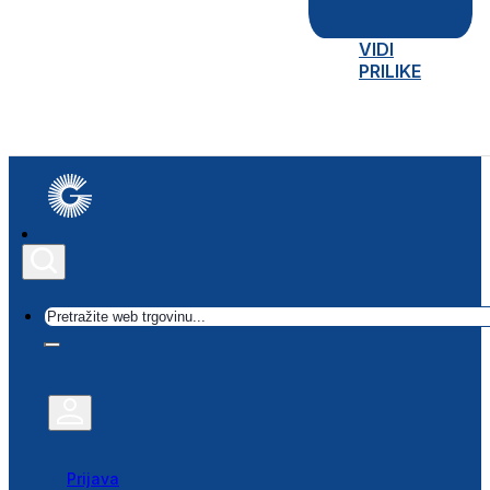
VIDI
PRILIKE
Traži
Prijava