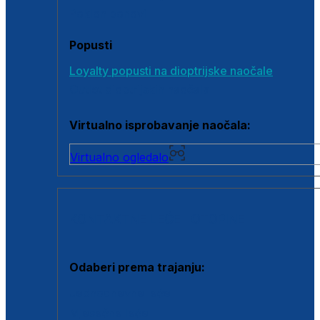
Poklon bonovi
Popusti
Loyalty popusti na dioptrijske naočale
Outlet dioptrijskih naočala
Virtualno isprobavanje naočala:
Virtualno ogledalo
KONTAKTNE LEĆE I OTOPINE
Odaberi prema trajanju:
Jednodnevne leće
Mjesečne leće