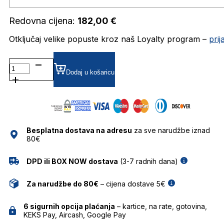
Redovna cijena:
182,00
€
Otključaj velike popuste kroz naš Loyalty program –
pri
AH6618 DIOPTRIJSKI
OKVIRI
Dodaj u košaricu
ANA
HICKMANN
količina
Besplatna dostava na adresu
za sve narudžbe iznad
80€
DPD ili BOX NOW dostava
(3-7 radnih dana)
Za narudžbe do 80€
– cijena dostave 5€
6 sigurnih opcija plaćanja
– kartice, na rate, gotovina,
KEKS Pay, Aircash, Google Pay