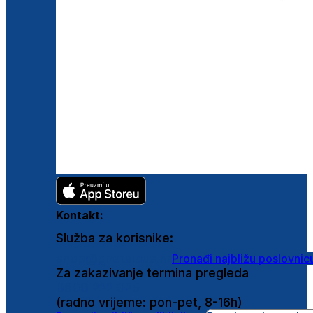
Kontakt:
Služba za korisnike:
shop@ghetaldus.hr
Pronađi najbližu poslovnic
Za zakazivanje termina pregleda
0800 222 025
(radno vrijeme: pon-pet, 8-16h)