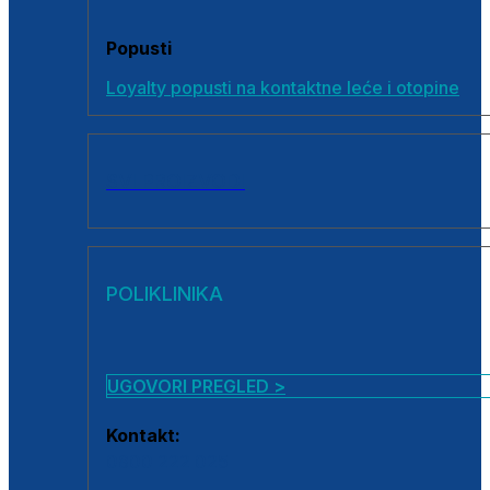
Popusti
Loyalty popusti na kontaktne leće i otopine
SVI PROIZVODI
POLIKLINIKA
UGOVORI PREGLED >
Kontakt:
0800 222 025