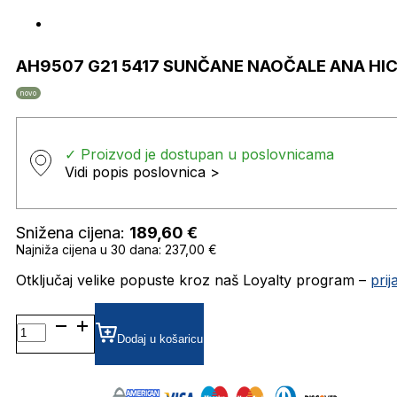
AH9507 G21 5417 SUNČANE NAOČALE ANA H
novo
✓ Proizvod je dostupan u poslovnicama
Vidi popis poslovnica >
Snižena cijena:
189,60
€
Najniža cijena u 30 dana: 237,00 €
Otključaj velike popuste kroz naš Loyalty program –
pri
AH9507
G21
Dodaj u košaricu
5417
SUNČANE
NAOČALE