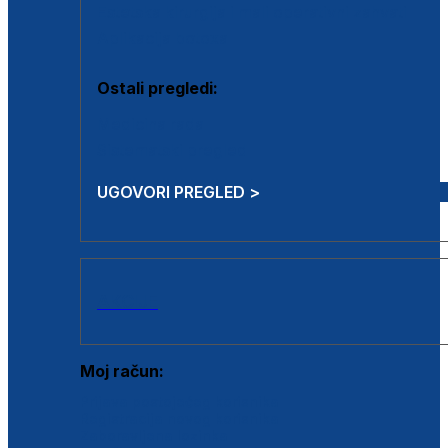
Estetska kirurgija i mali operativni zahvati
Aplikacija botoxa
Ostali pregledi:
Medicina rada
Sistematski pregled
UGOVORI PREGLED >
AKCIJE
Moj račun:
Prijava postojećeg korisnika
Registracija novog korisnika
Zaboravljena lozinka