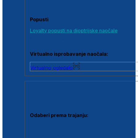
Poklon bonovi
Popusti
Loyalty popusti na dioptrijske naočale
Outlet dioptrijskih naočala
Virtualno isprobavanje naočala:
Virtualno ogledalo
KONTAKTNE LEĆE I OTOPINE
Odaberi prema trajanju:
Jednodnevne leće
Mjesečne leće