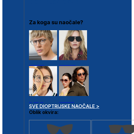
DIOPTRIJSKI OKVIRI
Za koga su naočale?
Muške
Ženske
Dječje
Unisex
SVE DIOPTRIJSKE NAOČALE >
Oblik okvira: