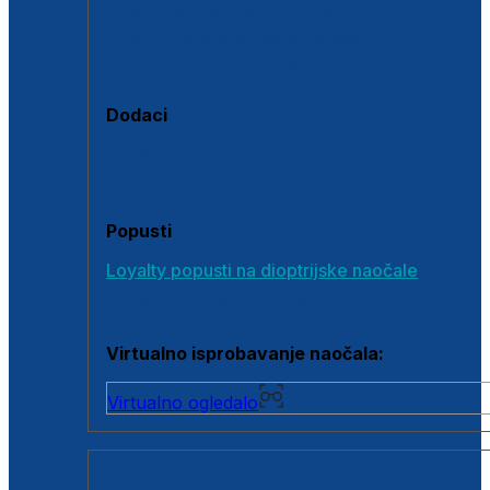
Polarizirane sunčane naočale
Fotokromatske sunčane naočale
Naočale s clip-on dodatkom
Dodaci
Dodaci za dioptrijske naočale
Poklon bonovi
Popusti
Loyalty popusti na dioptrijske naočale
Outlet dioptrijskih naočala
Virtualno isprobavanje naočala:
Virtualno ogledalo