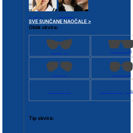
Dječje
Unisex
SVE SUNČANE NAOČALE >
Oblik okvira:
Kvadratan
Cat eye
Aviator
Četvrtasti
Svi oblici >
Virtualno ogled
Tip okvira:
Puni okvir