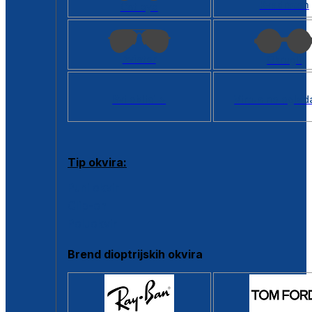
Kvadratan
Cat eye
Aviator
Okrugli
Svi oblici >
Virtualno ogled
Tip okvira:
Puni okvir
Clip-on
Poluokvir
Brend dioptrijskih okvira