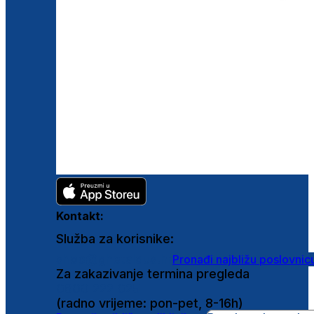
Kontakt:
Služba za korisnike:
shop@ghetaldus.hr
Pronađi najbližu poslovnic
Za zakazivanje termina pregleda
0800 222 025
(radno vrijeme: pon-pet, 8-16h)