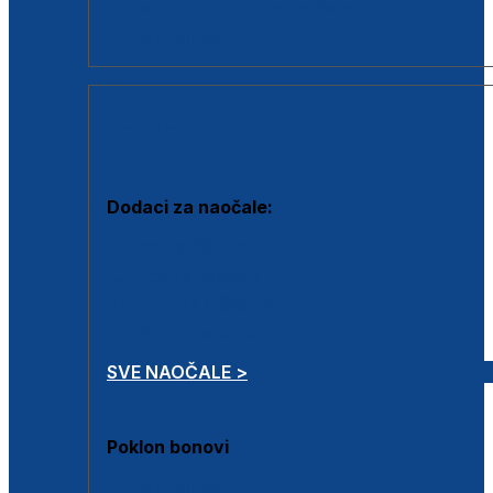
Dodaci za dioptrijske naočale
Poklon bonovi
DODACI
Dodaci za naočale:
Krpice za čišćenje
Kutijice za naočale
Sprejevi za čišćenje
Lančići za naočale
SVE NAOČALE >
Poklon bonovi
Poklon bonovi