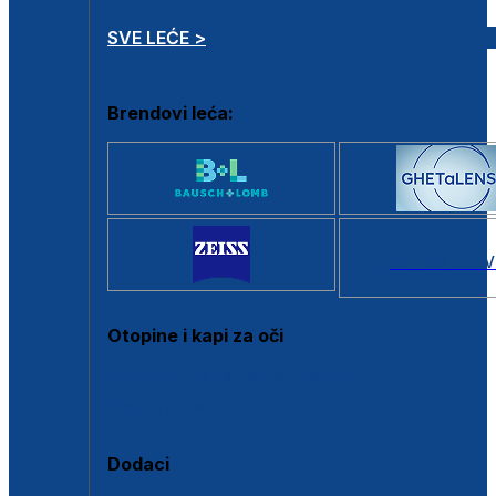
SVE LEĆE >
Brendovi leća:
SVI BRANDOV
Otopine i kapi za oči
Sve otopine za kontaktne leće
Sve kapi za oči
Dodaci