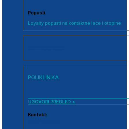
Popusti
Loyalty popusti na kontaktne leće i otopine
SVI PROIZVODI
POLIKLINIKA
UGOVORI PREGLED >
Kontakt:
0800 222 025