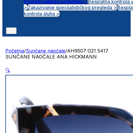
Pronađi najbližu polikliniku >
Besplatna kontrola 
>
Zakazivanje specijalističkog pregleda >
Bespla
Otvorena radna mjesta
kontrola sluha >
Početna
/
Sunčane naočale
/
AH9507 G21 5417
SUNČANE NAOČALE ANA HICKMANN
🔍