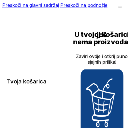
Preskoči na glavni sadržaj
Preskoči na podnožje
U tvojoj košarici još
nema proizvoda
Zaviri ovdje i otkrij puno
sjajnih prilika!
Tvoja košarica