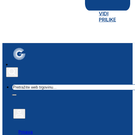
VIDI
PRILIKE
Traži
Prijava