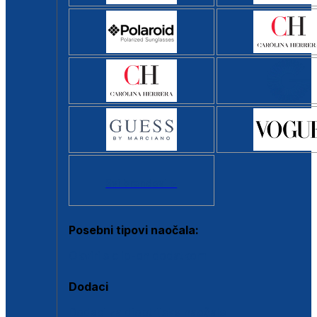
Svi brendovi >
Posebni tipovi naočala:
Okviri s clip-on dodatkom
Dodaci
Dodaci za dioptrijske naočale