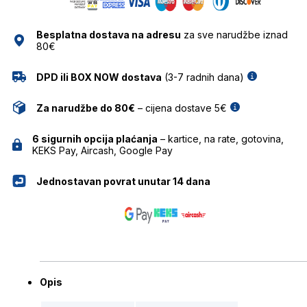
ANA
HICKMANN
Besplatna dostava na adresu
za sve narudžbe iznad
količina
80€
DPD ili BOX NOW dostava
(3-7 radnih dana)
Za narudžbe do 80€
– cijena dostave 5€
6 sigurnih opcija plaćanja
– kartice, na rate, gotovina,
KEKS Pay, Aircash, Google Pay
Jednostavan povrat unutar 14 dana
Opis