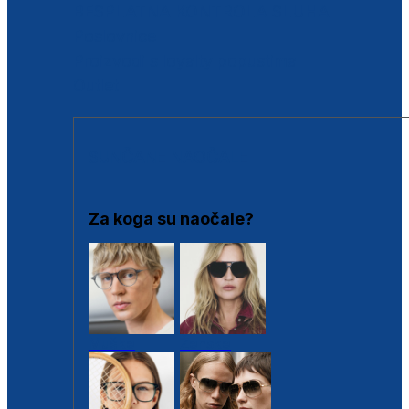
BESPLATNA KONTROLA SLUHA
Poslovnice
Proizvodi s loyalty popustima
Outlet
SUNČANE NAOČALE
Za koga su naočale?
Muške
Ženske