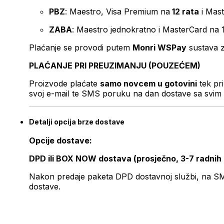
PBZ
: Maestro, Visa Premium na
12 rata
i Mas
ZABA
: Maestro jednokratno i MasterCard na 
Plaćanje se provodi putem
Monri WSPay
sustava z
PLAĆANJE PRI PREUZIMANJU (POUZEĆEM)
Proizvode plaćate
samo novcem u gotovini
tek pr
svoj e-mail te SMS poruku na dan dostave sa svim 
Detalji opcija brze dostave
Opcije dostave:
DPD ili BOX NOW dostava (prosječno, 3-7 radnih
Nakon predaje paketa DPD dostavnoj službi, na SMS 
dostave.