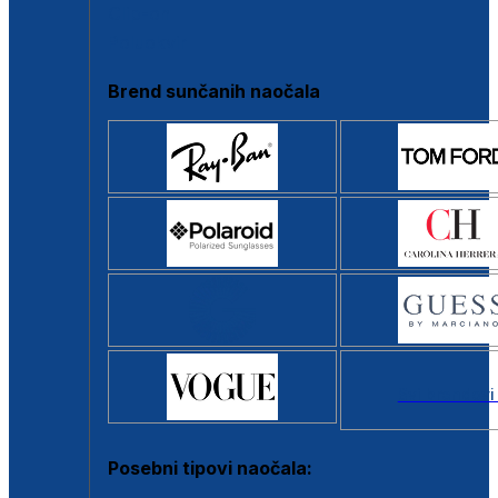
Clip-on
Poluokvir
Brend sunčanih naočala
Svi brendovi
Posebni tipovi naočala: