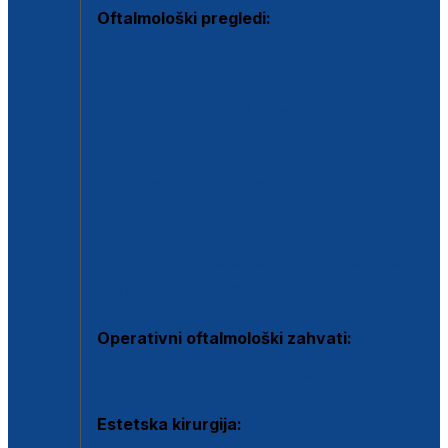
Oftalmološki pregledi:
Specijalistički oftalmološki pregled
Pregled za kontaktne leće
Pregled vidnog polja (OCT)
Dječja oftalmologija
Kontrola očnog tlaka
Drugo mišljenje oftalmologa
Retinološka ambulanta
Dijagnostika i liječenje upalnih očnih bolesti
Dijagnostika i liječenje glaukomske bolesti
Dijagnostika sive mrene ili katarakte
Operativni oftalmološki zahvati:
Ultrazvučna operacija mrene ili katarakta
Estetska kirurgija: