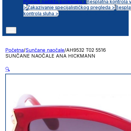
Pronađi najbližu polikliniku >
Besplatna kontrola 
>
Zakazivanje specijalističkog pregleda >
Bespla
Otvorena radna mjesta
kontrola sluha >
Početna
/
Sunčane naočale
/
AH9532 T02 5516
SUNČANE NAOČALE ANA HICKMANN
🔍