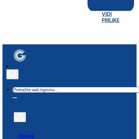
VIDI
PRILIKE
Traži
Prijava