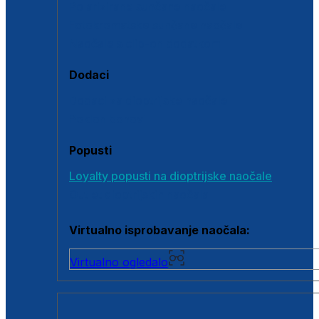
Polarizirane sunčane naočale
Fotokromatske sunčane naočale
Naočale s clip-on dodatkom
Dodaci
Dodaci za dioptrijske naočale
Poklon bonovi
Popusti
Loyalty popusti na dioptrijske naočale
Outlet dioptrijskih naočala
Virtualno isprobavanje naočala:
Virtualno ogledalo