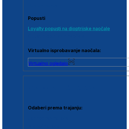
Poklon bonovi
Popusti
Loyalty popusti na dioptrijske naočale
Outlet dioptrijskih naočala
Virtualno isprobavanje naočala:
Virtualno ogledalo
KONTAKTNE LEĆE I OTOPINE
Odaberi prema trajanju:
Jednodnevne leće
Mjesečne leće