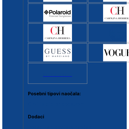
Svi brendovi >
Posebni tipovi naočala:
Okviri s clip-on dodatkom
Dodaci
Dodaci za dioptrijske naočale