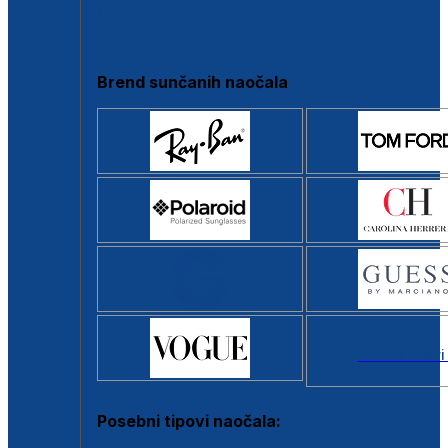
Clip-on
Poluokvir
Brend sunčanih naočala
Svi brendovi
Posebni tipovi naočala: