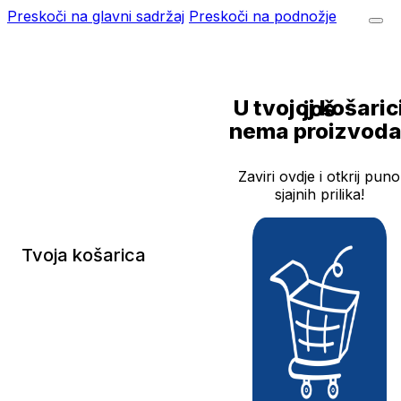
Preskoči na glavni sadržaj
Preskoči na podnožje
U tvojoj košarici još
nema proizvoda
Zaviri ovdje i otkrij puno
sjajnih prilika!
Tvoja košarica