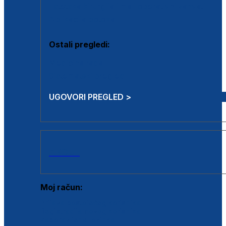
Estetska kirurgija i mali operativni zahvati
Aplikacija botoxa
Ostali pregledi:
Medicina rada
Sistematski pregled
UGOVORI PREGLED >
AKCIJE
Moj račun:
Prijava postojećeg korisnika
Registracija novog korisnika
Zaboravljena lozinka