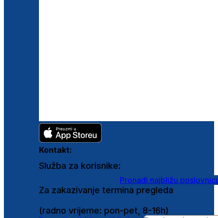
Kontakt:
Služba za korisnike:
shop@ghetaldus.hr
Pronađi najbližu poslovnic
Za zakazivanje termina pregleda
0800 222 025
(radno vrijeme: pon-pet, 8-16h)