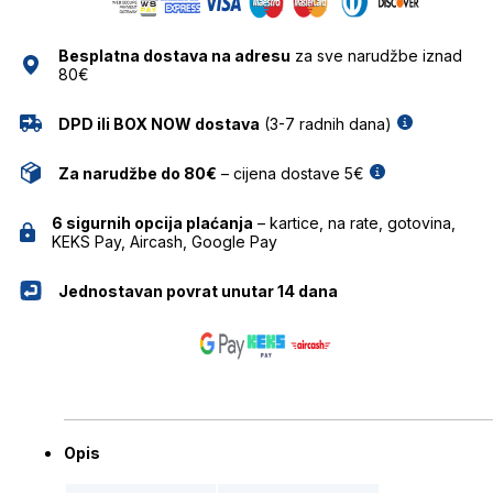
ANA
HICKMANN
Besplatna dostava na adresu
za sve narudžbe iznad
količina
80€
DPD ili BOX NOW dostava
(3-7 radnih dana)
Za narudžbe do 80€
– cijena dostave 5€
6 sigurnih opcija plaćanja
– kartice, na rate, gotovina,
KEKS Pay, Aircash, Google Pay
Jednostavan povrat unutar 14 dana
Opis