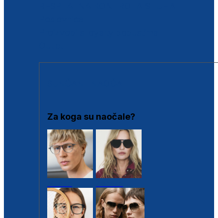
BESPLATNA KONTROLA SLUHA
Poslovnice
Proizvodi s loyalty popustima
Outlet
SUNČANE NAOČALE
Za koga su naočale?
Muške
Ženske