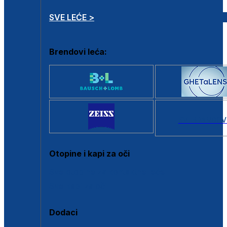
SVE LEĆE >
Brendovi leća:
SVI BRANDOV
Otopine i kapi za oči
Sve otopine za kontaktne leće
Sve kapi za oči
Dodaci