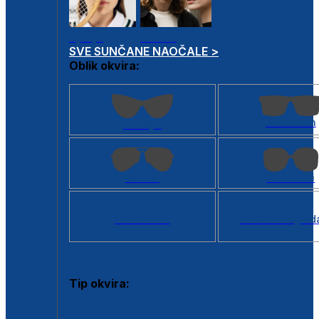
Dječje
Unisex
SVE SUNČANE NAOČALE >
Oblik okvira:
Kvadratan
Cat eye
Aviator
Četvrtasti
Svi oblici >
Virtualno ogled
Tip okvira:
Puni okvir