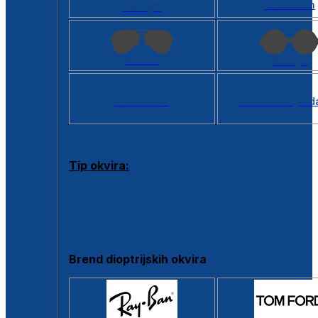
Kvadratan
Cat eye
Aviator
Okrugli
Svi oblici >
Virtualno ogled
Tip okvira:
Puni okvir
Clip-on
Poluokvir
Brend dioptrijskih okvira