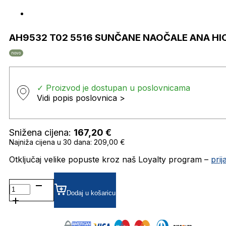
AH9532 T02 5516 SUNČANE NAOČALE ANA H
novo
✓ Proizvod je dostupan u poslovnicama
Vidi popis poslovnica >
Snižena cijena:
167,20
€
Najniža cijena u 30 dana: 209,00 €
Otključaj velike popuste kroz naš Loyalty program –
pri
AH9532
T02
Dodaj u košaricu
5516
SUNČANE
NAOČALE