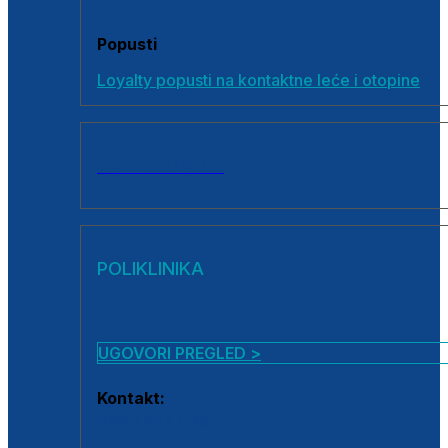
Popusti
Loyalty popusti na kontaktne leće i otopine
SVI PROIZVODI
POLIKLINIKA
UGOVORI PREGLED >
Kontakt:
0800 222 025