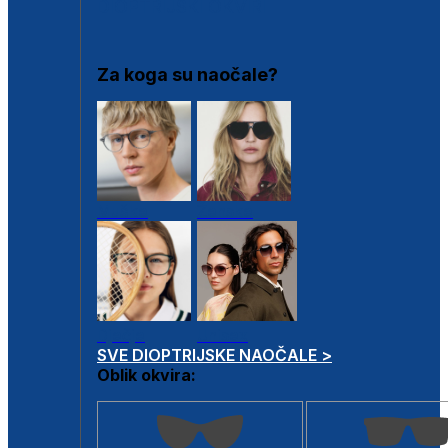
DIOPTRIJSKI OKVIRI
Za koga su naočale?
Muške
Ženske
Dječje
Unisex
SVE DIOPTRIJSKE NAOČALE >
Oblik okvira: