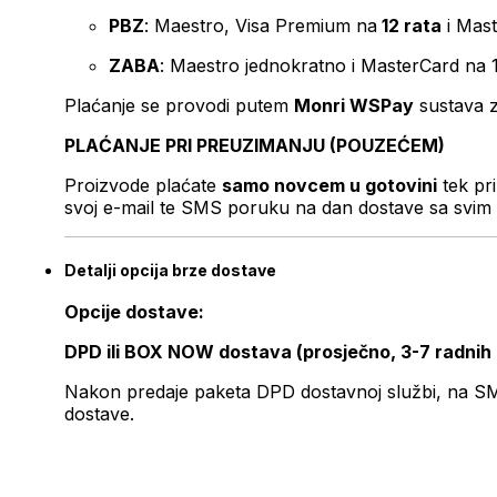
PBZ
: Maestro, Visa Premium na
12 rata
i Mas
ZABA
: Maestro jednokratno i MasterCard na 
Plaćanje se provodi putem
Monri WSPay
sustava z
PLAĆANJE PRI PREUZIMANJU (POUZEĆEM)
Proizvode plaćate
samo novcem u gotovini
tek pr
svoj e-mail te SMS poruku na dan dostave sa svim 
Detalji opcija brze dostave
Opcije dostave:
DPD ili BOX NOW dostava (prosječno, 3-7 radnih
Nakon predaje paketa DPD dostavnoj službi, na SMS 
dostave.