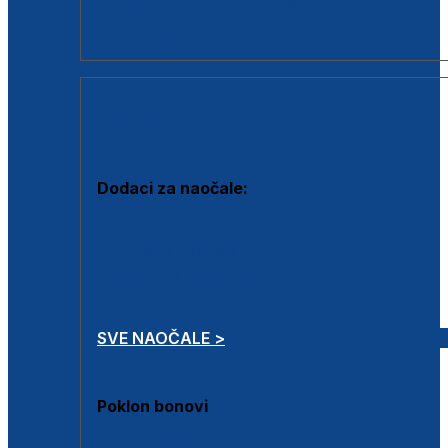
Dodaci za dioptrijske naočale
Poklon bonovi
DODACI
Dodaci za naočale:
Krpice za čišćenje
Kutijice za naočale
Sprejevi za čišćenje
Lančići za naočale
SVE NAOČALE >
Poklon bonovi
Poklon bonovi