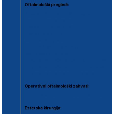
Oftalmološki pregledi:
Specijalistički oftalmološki pregled
Pregled za kontaktne leće
Pregled vidnog polja (OCT)
Dječja oftalmologija
Kontrola očnog tlaka
Drugo mišljenje oftalmologa
Retinološka ambulanta
Dijagnostika i liječenje upalnih očnih bolesti
Dijagnostika i liječenje glaukomske bolesti
Dijagnostika sive mrene ili katarakte
Operativni oftalmološki zahvati:
Ultrazvučna operacija mrene ili katarakta
Estetska kirurgija: