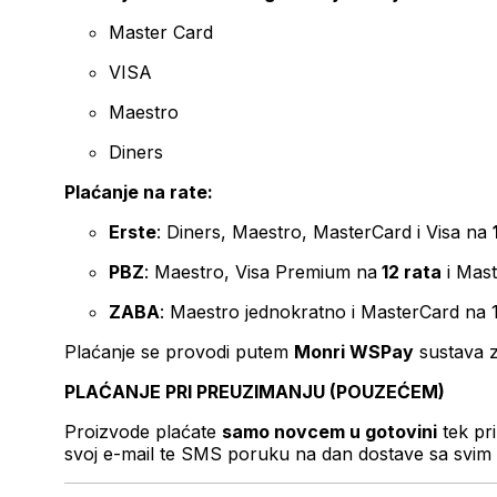
Master Card
VISA
Maestro
Diners
Plaćanje na rate:
Erste
: Diners, Maestro, MasterCard i Visa na
PBZ
: Maestro, Visa Premium na
12 rata
i Mas
ZABA
: Maestro jednokratno i MasterCard na 
Plaćanje se provodi putem
Monri WSPay
sustava z
PLAĆANJE PRI PREUZIMANJU (POUZEĆEM)
Proizvode plaćate
samo novcem u gotovini
tek pr
svoj e-mail te SMS poruku na dan dostave sa svim 