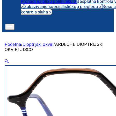
Pronađi najbližu polikliniku >
Besplatna kontrola 
>
Zakazivanje specijalističkog pregleda >
Bespla
Otvorena radna mjesta
kontrola sluha >
Početna
/
Dioptrijski okviri
/
ARDECHE DIOPTRIJSKI
OKVIRI JISCO
🔍