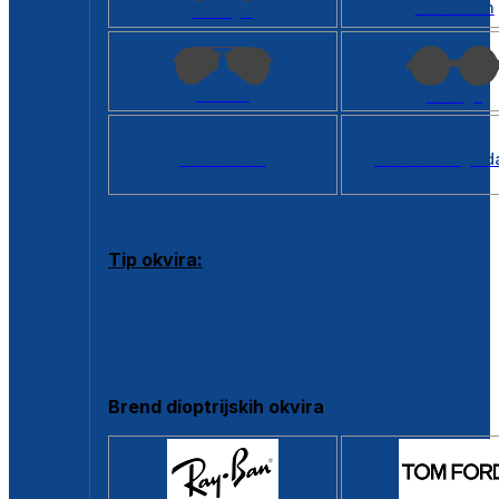
Kvadratan
Cat eye
Aviator
Okrugli
Svi oblici >
Virtualno ogled
Tip okvira:
Puni okvir
Clip-on
Poluokvir
Brend dioptrijskih okvira