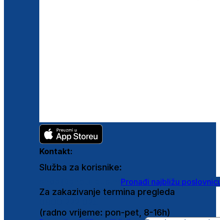
Kontakt:
Služba za korisnike:
shop@ghetaldus.hr
Pronađi najbližu poslovnic
Za zakazivanje termina pregleda
0800 222 025
(radno vrijeme: pon-pet, 8-16h)