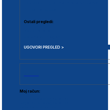
Estetska kirurgija i mali operativni zahvati
Aplikacija botoxa
Ostali pregledi:
Medicina rada
Sistematski pregled
UGOVORI PREGLED >
AKCIJE
Moj račun:
Prijava postojećeg korisnika
Registracija novog korisnika
Zaboravljena lozinka