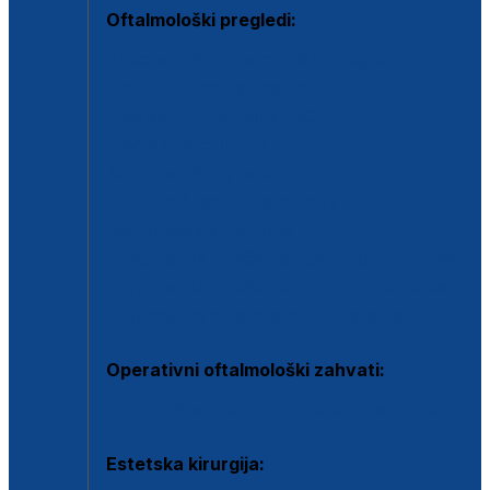
Oftalmološki pregledi:
Specijalistički oftalmološki pregled
Pregled za kontaktne leće
Pregled vidnog polja (OCT)
Dječja oftalmologija
Kontrola očnog tlaka
Drugo mišljenje oftalmologa
Retinološka ambulanta
Dijagnostika i liječenje upalnih očnih bolesti
Dijagnostika i liječenje glaukomske bolesti
Dijagnostika sive mrene ili katarakte
Operativni oftalmološki zahvati:
Ultrazvučna operacija mrene ili katarakta
Estetska kirurgija: