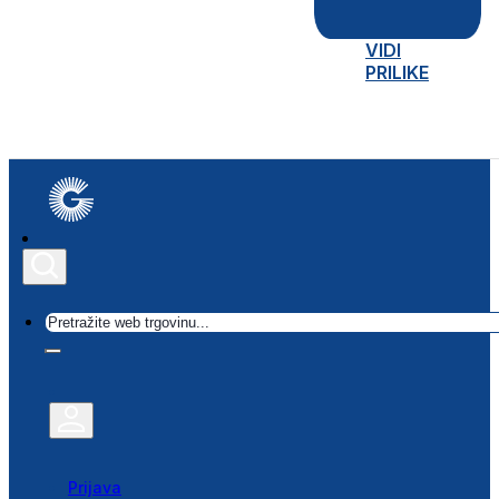
VIDI
PRILIKE
Traži
Prijava