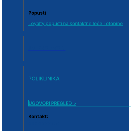
Popusti
Loyalty popusti na kontaktne leće i otopine
SVI PROIZVODI
POLIKLINIKA
UGOVORI PREGLED >
Kontakt:
0800 222 025