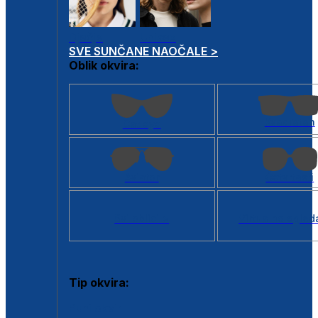
Dječje
Unisex
SVE SUNČANE NAOČALE >
Oblik okvira:
Kvadratan
Cat eye
Aviator
Četvrtasti
Svi oblici >
Virtualno ogled
Tip okvira:
Puni okvir