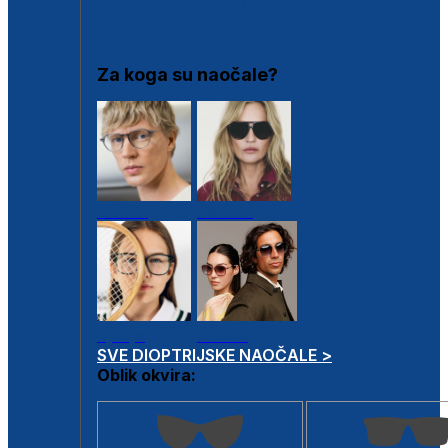
DIOPTRIJSKI OKVIRI
Za koga su naočale?
Muške
Ženske
Dječje
Unisex
SVE DIOPTRIJSKE NAOČALE >
Oblik okvira: