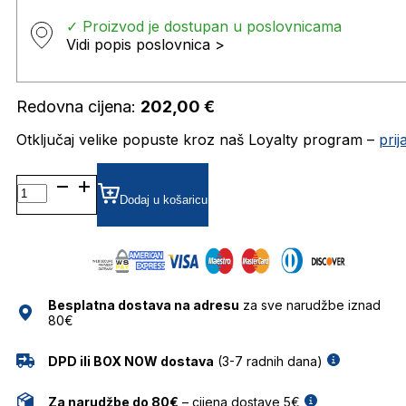
✓ Proizvod je dostupan u poslovnicama
Vidi popis poslovnica >
Redovna cijena:
202,00
€
Otključaj velike popuste kroz naš Loyalty program –
pri
ARDECHE DIOPTRIJSKI
OKVIRI
Dodaj u košaricu
JISCO
količina
Besplatna dostava na adresu
za sve narudžbe iznad
80€
DPD ili BOX NOW dostava
(3-7 radnih dana)
Za narudžbe do 80€
– cijena dostave 5€