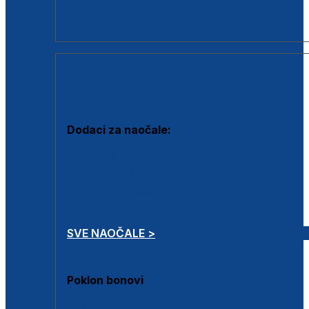
Dodaci za dioptrijske naočale
Poklon bonovi
DODACI
Dodaci za naočale:
Krpice za čišćenje
Kutijice za naočale
Sprejevi za čišćenje
Lančići za naočale
SVE NAOČALE >
Poklon bonovi
Poklon bonovi