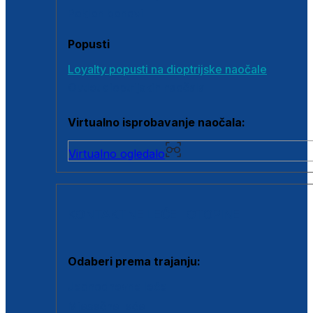
Poklon bonovi
Popusti
Loyalty popusti na dioptrijske naočale
Outlet dioptrijskih naočala
Virtualno isprobavanje naočala:
Virtualno ogledalo
KONTAKTNE LEĆE I OTOPINE
Odaberi prema trajanju:
Jednodnevne leće
Mjesečne leće