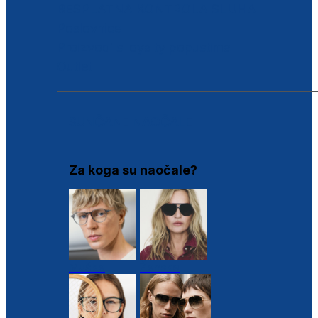
BESPLATNA KONTROLA SLUHA
Poslovnice
Proizvodi s loyalty popustima
Outlet
SUNČANE NAOČALE
Za koga su naočale?
Muške
Ženske