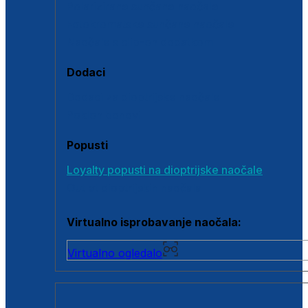
Polarizirane sunčane naočale
Fotokromatske sunčane naočale
Naočale s clip-on dodatkom
Dodaci
Dodaci za dioptrijske naočale
Poklon bonovi
Popusti
Loyalty popusti na dioptrijske naočale
Outlet dioptrijskih naočala
Virtualno isprobavanje naočala:
Virtualno ogledalo