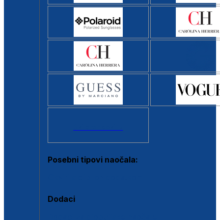
Svi brendovi >
Posebni tipovi naočala:
Okviri s clip-on dodatkom
Dodaci
Dodaci za dioptrijske naočale