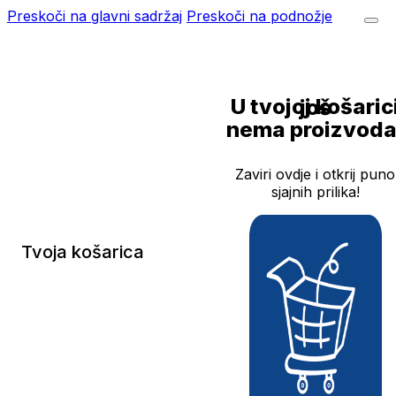
Preskoči na glavni sadržaj
Preskoči na podnožje
U tvojoj košarici još
nema proizvoda
Zaviri ovdje i otkrij puno
sjajnih prilika!
Tvoja košarica