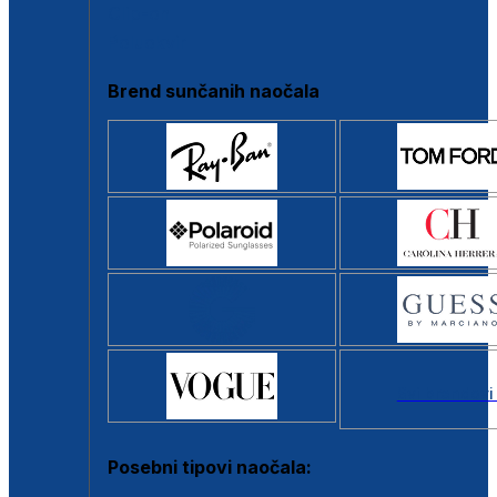
Clip-on
Poluokvir
Brend sunčanih naočala
Svi brendovi
Posebni tipovi naočala: