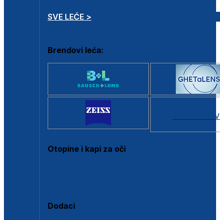
SVE LEĆE >
Brendovi leća:
SVI BRANDOV
Otopine i kapi za oči
Sve otopine za kontaktne leće
Sve kapi za oči
Dodaci