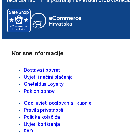
leća domaćih i najpoznatijih svjetskih proizvođača.
Korisne informacije
Dostava i povrat
Uvjeti i načini plaćanja
Ghetaldus Loyalty
Poklon bonovi
Opći uvjeti poslovanja i kupnje
Pravila privatnosti
Politika kolačića
Uvjeti korištenja
FAQ