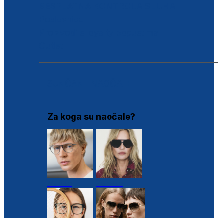
BESPLATNA KONTROLA SLUHA
Poslovnice
Proizvodi s loyalty popustima
Outlet
SUNČANE NAOČALE
Za koga su naočale?
Muške
Ženske