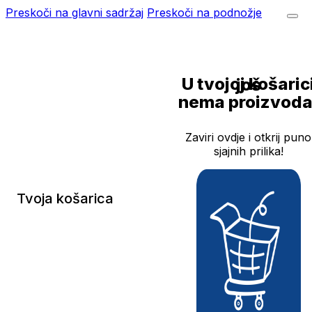
Preskoči na glavni sadržaj
Preskoči na podnožje
U tvojoj košarici još
nema proizvoda
Zaviri ovdje i otkrij puno
sjajnih prilika!
Tvoja košarica