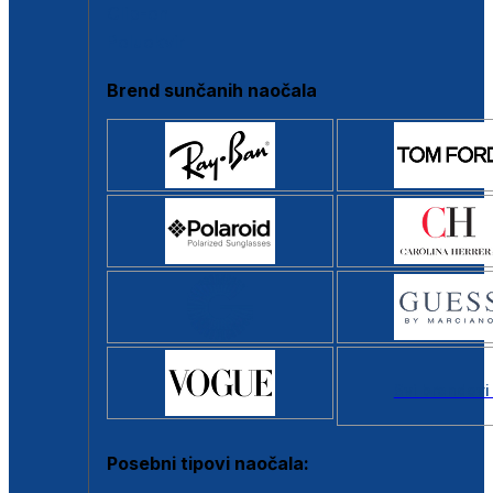
Clip-on
Poluokvir
Brend sunčanih naočala
Svi brendovi
Posebni tipovi naočala: