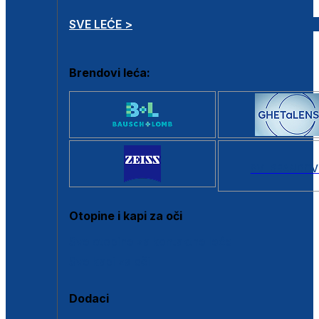
SVE LEĆE >
Brendovi leća:
SVI BRANDOV
Otopine i kapi za oči
Sve otopine za kontaktne leće
Sve kapi za oči
Dodaci