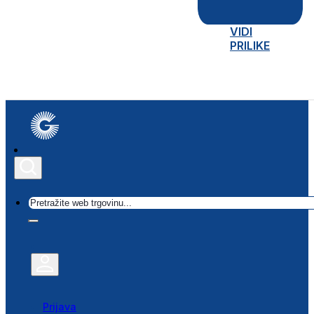
VIDI
PRILIKE
Traži
Prijava