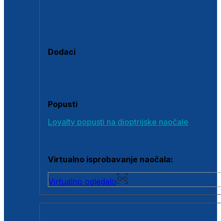
Polarizirane sunčane naočale
Fotokromatske sunčane naočale
Naočale s clip-on dodatkom
Dodaci
Dodaci za dioptrijske naočale
Poklon bonovi
Popusti
Loyalty popusti na dioptrijske naočale
Outlet dioptrijskih naočala
Virtualno isprobavanje naočala:
Virtualno ogledalo