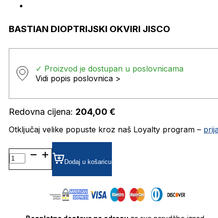
BASTIAN DIOPTRIJSKI OKVIRI JISCO
✓ Proizvod je dostupan u poslovnicama
Vidi popis poslovnica >
Redovna cijena:
204,00
€
Otključaj velike popuste kroz naš Loyalty program –
pri
BASTIAN DIOPTRIJSKI
OKVIRI
Dodaj u košaricu
JISCO
količina