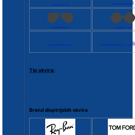
Kvadratan
Cat eye
Aviator
Okrugli
Svi oblici >
Virtualno ogled
Tip okvira:
Puni okvir
Clip-on
Poluokvir
Brend dioptrijskih okvira