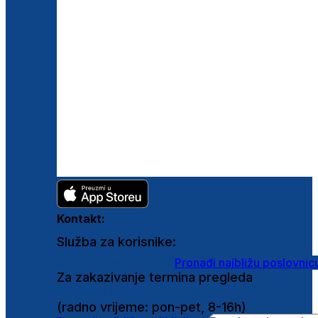
Kontakt:
Služba za korisnike:
shop@ghetaldus.hr
Pronađi najbližu poslovnic
Za zakazivanje termina pregleda
0800 222 025
(radno vrijeme: pon-pet, 8-16h)