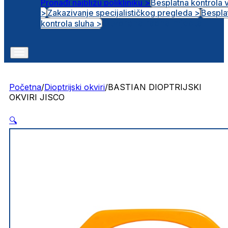
Pronađi najbližu polikliniku >
Besplatna kontrola 
>
Zakazivanje specijalističkog pregleda >
Bespla
Otvorena radna mjesta
kontrola sluha >
Početna
/
Dioptrijski okviri
/
BASTIAN DIOPTRIJSKI
OKVIRI JISCO
🔍