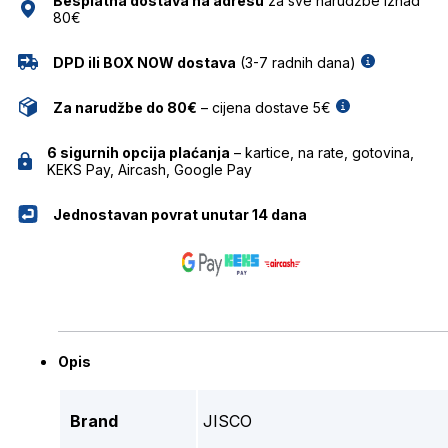
Besplatna dostava na adresu
za sve narudžbe iznad
80€
DPD ili BOX NOW dostava
(3-7 radnih dana)
Za narudžbe do 80€
– cijena dostave 5€
6 sigurnih opcija plaćanja
– kartice, na rate, gotovina,
KEKS Pay, Aircash, Google Pay
Jednostavan povrat unutar 14 dana
Opis
Brand
JISCO