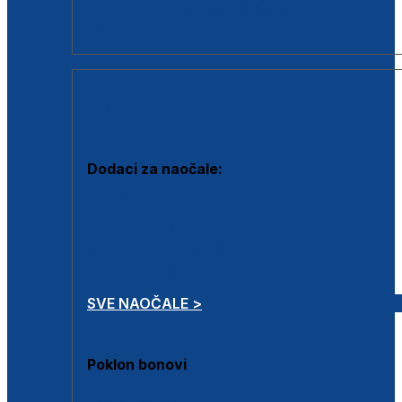
Dodaci za dioptrijske naočale
Poklon bonovi
DODACI
Dodaci za naočale:
Krpice za čišćenje
Kutijice za naočale
Sprejevi za čišćenje
Lančići za naočale
SVE NAOČALE >
Poklon bonovi
Poklon bonovi