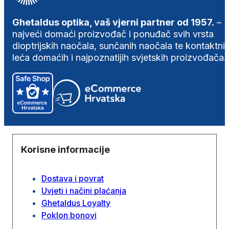
Ghetaldus optika, vaš vjerni partner od 1957.
–
najveći domaći proizvođač i ponuđač svih vrsta
dioptrijskih naočala, sunčanih naočala te kontaktni
leća domaćih i najpoznatijih svjetskih proizvođača.
Korisne informacije
Dostava i povrat
Uvjeti i načini plaćanja
Ghetaldus Loyalty
Poklon bonovi