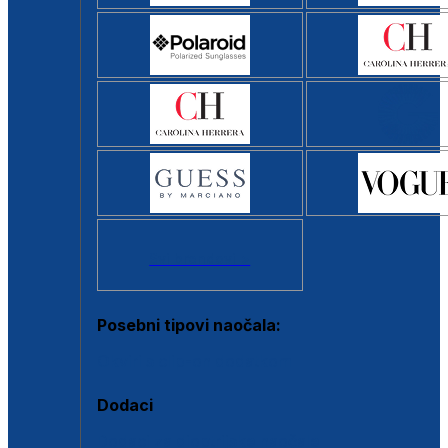
Svi brendovi >
Posebni tipovi naočala:
Okviri s clip-on dodatkom
Dodaci
Dodaci za dioptrijske naočale