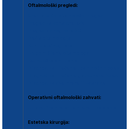
Oftalmološki pregledi:
Specijalistički oftalmološki pregled
Pregled za kontaktne leće
Pregled vidnog polja (OCT)
Dječja oftalmologija
Kontrola očnog tlaka
Drugo mišljenje oftalmologa
Retinološka ambulanta
Dijagnostika i liječenje upalnih očnih bolesti
Dijagnostika i liječenje glaukomske bolesti
Dijagnostika sive mrene ili katarakte
Operativni oftalmološki zahvati:
Ultrazvučna operacija mrene ili katarakta
Estetska kirurgija: