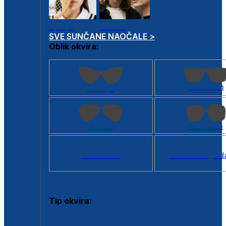
Dječje
Unisex
SVE SUNČANE NAOČALE >
Oblik okvira:
Kvadratan
Cat eye
Aviator
Četvrtasti
Svi oblici >
Virtualno ogled
Tip okvira:
Puni okvir