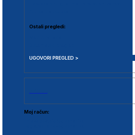
Estetska kirurgija i mali operativni zahvati
Aplikacija botoxa
Ostali pregledi:
Medicina rada
Sistematski pregled
UGOVORI PREGLED >
AKCIJE
Moj račun:
Prijava postojećeg korisnika
Registracija novog korisnika
Zaboravljena lozinka