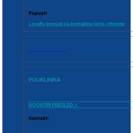
Popusti
Loyalty popusti na kontaktne leće i otopine
SVI PROIZVODI
POLIKLINIKA
UGOVORI PREGLED >
Kontakt:
0800 222 025