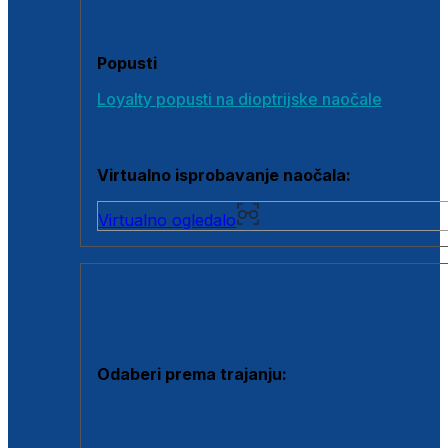
Poklon bonovi
Popusti
Loyalty popusti na dioptrijske naočale
Outlet dioptrijskih naočala
Virtualno isprobavanje naočala:
Virtualno ogledalo
KONTAKTNE LEĆE I OTOPINE
Odaberi prema trajanju:
Jednodnevne leće
Mjesečne leće