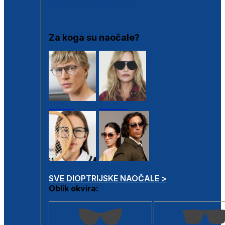
DIOPTRIJSKI OKVIRI
Za koga su naočale?
Muške
Ženske
Dječje
Unisex
SVE DIOPTRIJSKE NAOČALE >
Oblik okvira: