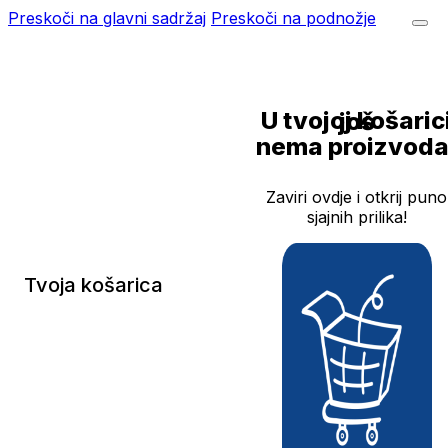
Preskoči na glavni sadržaj
Preskoči na podnožje
U tvojoj košarici još
nema proizvoda
Zaviri ovdje i otkrij puno
sjajnih prilika!
Tvoja košarica