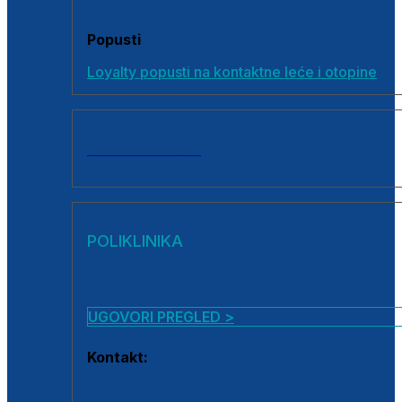
Popusti
Loyalty popusti na kontaktne leće i otopine
SVI PROIZVODI
POLIKLINIKA
UGOVORI PREGLED >
Kontakt:
0800 222 025