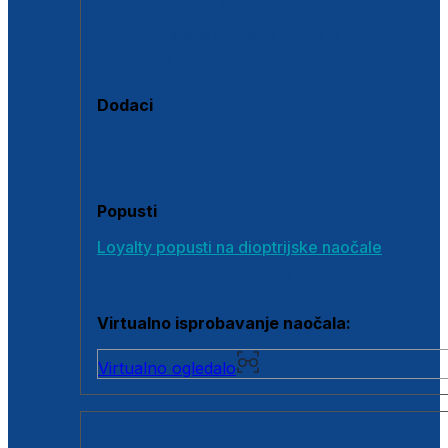
Polarizirane sunčane naočale
Fotokromatske sunčane naočale
Naočale s clip-on dodatkom
Dodaci
Dodaci za dioptrijske naočale
Poklon bonovi
Popusti
Loyalty popusti na dioptrijske naočale
Outlet dioptrijskih naočala
Virtualno isprobavanje naočala:
Virtualno ogledalo