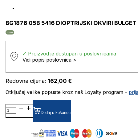
BG1876 05B 5416 DIOPTRIJSKI OKVIRI BULGET
novo
✓ Proizvod je dostupan u poslovnicama
Vidi popis poslovnica >
Redovna cijena:
162,00
€
Otključaj velike popuste kroz naš Loyalty program –
pri
BG1876
05B
Dodaj u košaricu
5416
DIOPTRIJSKI
OKVIRI
BULGET