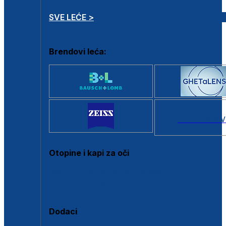
SVE LEĆE >
Brendovi leća:
SVI BRANDOV
Otopine i kapi za oči
Sve otopine za kontaktne leće
Sve kapi za oči
Dodaci