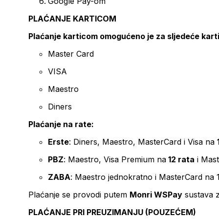
Google Pay-om
PLAĆANJE KARTICOM
Plaćanje karticom omogućeno je za sljedeće kart
Master Card
VISA
Maestro
Diners
Plaćanje na rate:
Erste
: Diners, Maestro, MasterCard i Visa na
PBZ
: Maestro, Visa Premium na
12 rata
i Mas
ZABA
: Maestro jednokratno i MasterCard na 
Plaćanje se provodi putem
Monri WSPay
sustava z
PLAĆANJE PRI PREUZIMANJU (POUZEĆEM)