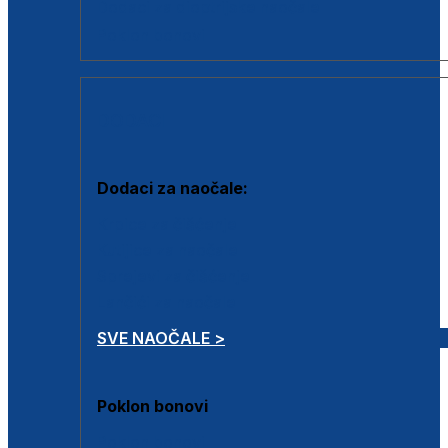
Dodaci za dioptrijske naočale
Poklon bonovi
DODACI
Dodaci za naočale:
Krpice za čišćenje
Kutijice za naočale
Sprejevi za čišćenje
Lančići za naočale
SVE NAOČALE >
Poklon bonovi
Poklon bonovi