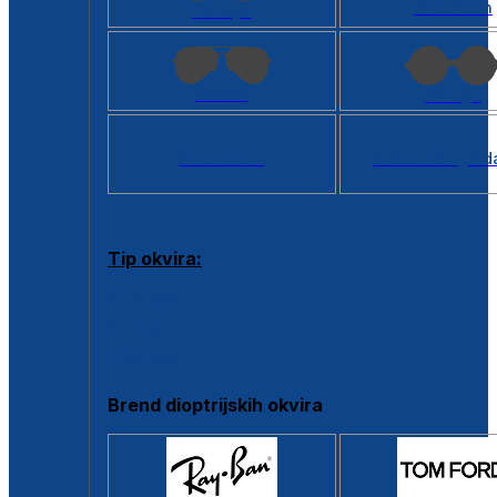
Kvadratan
Cat eye
Aviator
Okrugli
Svi oblici >
Virtualno ogled
Tip okvira:
Puni okvir
Clip-on
Poluokvir
Brend dioptrijskih okvira