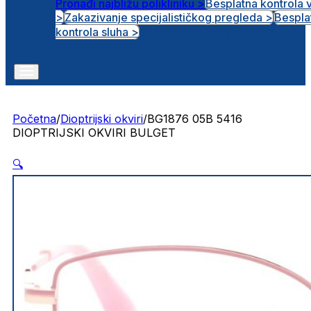
Pronađi najbližu polikliniku >
Besplatna kontrola 
>
Zakazivanje specijalističkog pregleda >
Bespla
Otvorena radna mjesta
kontrola sluha >
Početna
/
Dioptrijski okviri
/
BG1876 05B 5416
DIOPTRIJSKI OKVIRI BULGET
🔍