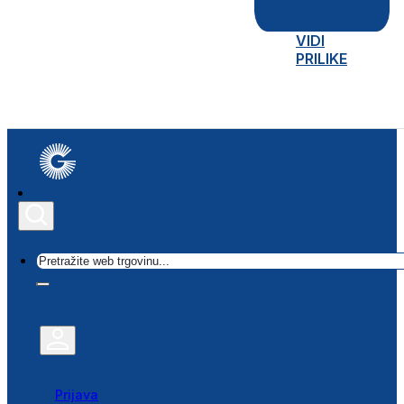
VIDI
PRILIKE
Traži
Prijava