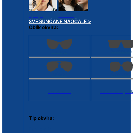
Dječje
Unisex
SVE SUNČANE NAOČALE >
Oblik okvira:
Kvadratan
Cat eye
Aviator
Četvrtasti
Svi oblici >
Virtualno ogled
Tip okvira:
Puni okvir