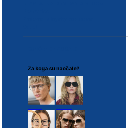
BESPLATNA KONTROLA SLUHA
Poslovnice
Proizvodi s loyalty popustima
Outlet
SUNČANE NAOČALE
Za koga su naočale?
Muške
Ženske