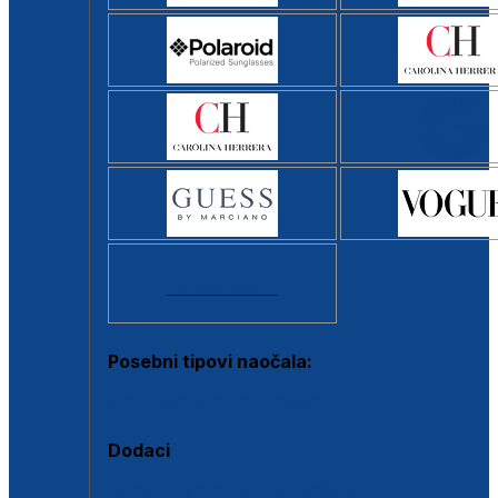
Svi brendovi >
Posebni tipovi naočala:
Okviri s clip-on dodatkom
Dodaci
Dodaci za dioptrijske naočale