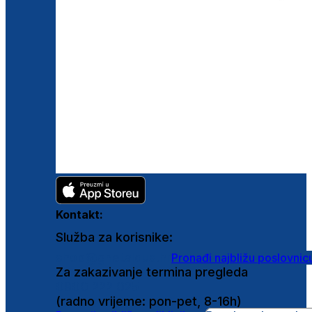
Kontakt:
Služba za korisnike:
shop@ghetaldus.hr
Pronađi najbližu poslovnic
Za zakazivanje termina pregleda
0800 222 025
(radno vrijeme: pon-pet, 8-16h)