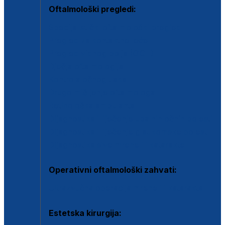
Oftalmološki pregledi:
Specijalistički oftalmološki pregled
Pregled za kontaktne leće
Pregled vidnog polja (OCT)
Dječja oftalmologija
Kontrola očnog tlaka
Drugo mišljenje oftalmologa
Retinološka ambulanta
Dijagnostika i liječenje upalnih očnih bolesti
Dijagnostika i liječenje glaukomske bolesti
Dijagnostika sive mrene ili katarakte
Operativni oftalmološki zahvati:
Ultrazvučna operacija mrene ili katarakta
Estetska kirurgija: