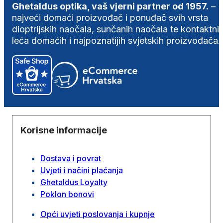
Ghetaldus optika, vaš vjerni partner od 1957.
–
najveći domaći proizvođač i ponuđač svih vrsta
dioptrijskih naočala, sunčanih naočala te kontaktni
leća domaćih i najpoznatijih svjetskih proizvođača.
Korisne informacije
Dostava i povrat
Uvjeti i načini plaćanja
Ghetaldus Loyalty
Poklon bonovi
Opći uvjeti poslovanja i kupnje