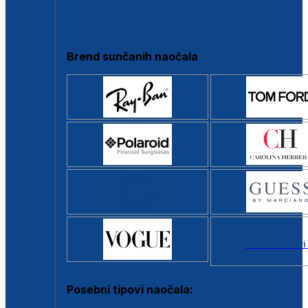
Clip-on
Poluokvir
Brend sunčanih naočala
Svi brendovi
Posebni tipovi naočala: