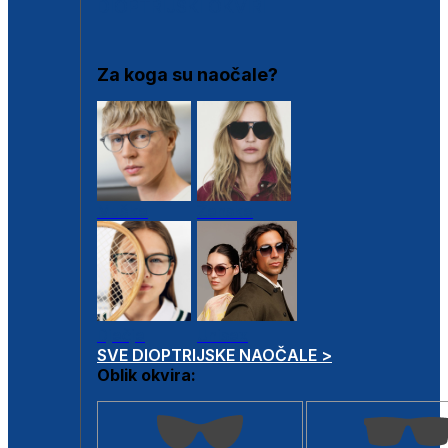
DIOPTRIJSKI OKVIRI
Za koga su naočale?
Muške
Ženske
Dječje
Unisex
SVE DIOPTRIJSKE NAOČALE >
Oblik okvira: