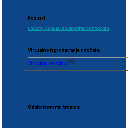
Poklon bonovi
Popusti
Loyalty popusti na dioptrijske naočale
Outlet dioptrijskih naočala
Virtualno isprobavanje naočala:
Virtualno ogledalo
KONTAKTNE LEĆE I OTOPINE
Odaberi prema trajanju:
Jednodnevne leće
Mjesečne leće