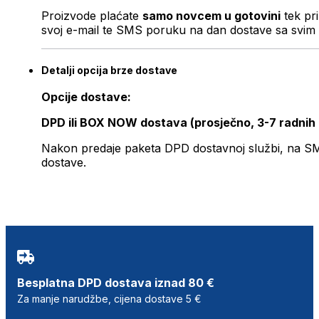
Proizvode plaćate
samo novcem u gotovini
tek pr
svoj e-mail te SMS poruku na dan dostave sa svim 
Detalji opcija brze dostave
Opcije dostave:
DPD ili BOX NOW dostava (prosječno, 3-7 radnih
Nakon predaje paketa DPD dostavnoj službi, na SMS 
dostave.
Besplatna DPD dostava iznad 80 €
Za manje narudžbe, cijena dostave 5 €