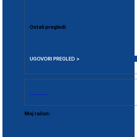
Estetska kirurgija i mali operativni zahvati
Aplikacija botoxa
Ostali pregledi:
Medicina rada
Sistematski pregled
UGOVORI PREGLED >
AKCIJE
Moj račun:
Prijava postojećeg korisnika
Registracija novog korisnika
Zaboravljena lozinka