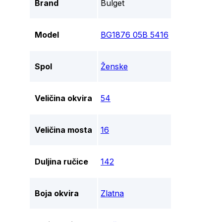
Brand
Bulget
Model
BG1876 05B 5416
Spol
Ženske
Veličina okvira
54
Veličina mosta
16
Duljina ručice
142
Boja okvira
Zlatna