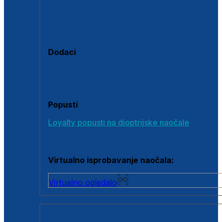
Polarizirane sunčane naočale
Fotokromatske sunčane naočale
Naočale s clip-on dodatkom
Dodaci
Dodaci za dioptrijske naočale
Poklon bonovi
Popusti
Loyalty popusti na dioptrijske naočale
Outlet dioptrijskih naočala
Virtualno isprobavanje naočala:
Virtualno ogledalo