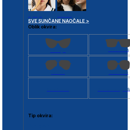
Dječje
Unisex
SVE SUNČANE NAOČALE >
Oblik okvira:
Kvadratan
Cat eye
Aviator
Četvrtasti
Svi oblici >
Virtualno ogled
Tip okvira:
Puni okvir