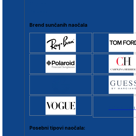
Clip-on
Poluokvir
Brend sunčanih naočala
Svi brendovi
Posebni tipovi naočala: