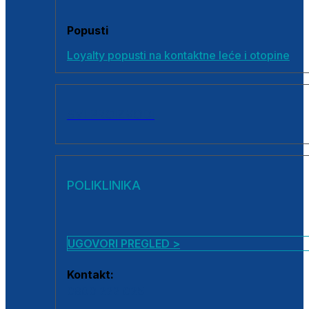
Popusti
Loyalty popusti na kontaktne leće i otopine
SVI PROIZVODI
POLIKLINIKA
UGOVORI PREGLED >
Kontakt:
0800 222 025