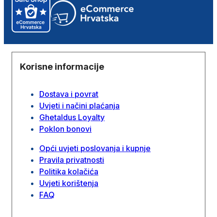
Korisne informacije
Dostava i povrat
Uvjeti i načini plaćanja
Ghetaldus Loyalty
Poklon bonovi
Opći uvjeti poslovanja i kupnje
Pravila privatnosti
Politika kolačića
Uvjeti korištenja
FAQ