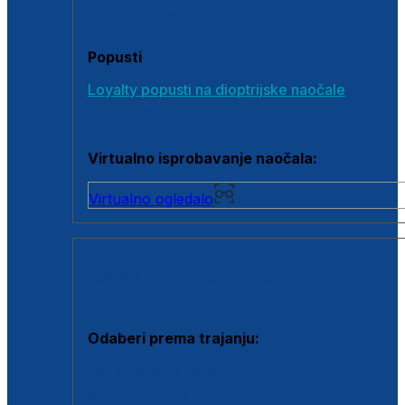
Poklon bonovi
Popusti
Loyalty popusti na dioptrijske naočale
Outlet dioptrijskih naočala
Virtualno isprobavanje naočala:
Virtualno ogledalo
KONTAKTNE LEĆE I OTOPINE
Odaberi prema trajanju:
Jednodnevne leće
Mjesečne leće