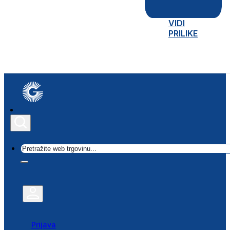
VIDI
PRILIKE
Traži
Prijava