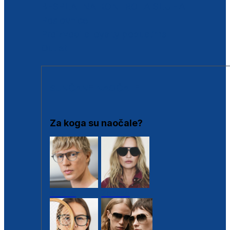
BESPLATNA KONTROLA SLUHA
Poslovnice
Proizvodi s loyalty popustima
Outlet
SUNČANE NAOČALE
Za koga su naočale?
Muške
Ženske