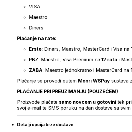
VISA
Maestro
Diners
Plaćanje na rate:
Erste
: Diners, Maestro, MasterCard i Visa na
PBZ
: Maestro, Visa Premium na
12 rata
i Mas
ZABA
: Maestro jednokratno i MasterCard na 
Plaćanje se provodi putem
Monri WSPay
sustava z
PLAĆANJE PRI PREUZIMANJU (POUZEĆEM)
Proizvode plaćate
samo novcem u gotovini
tek pr
svoj e-mail te SMS poruku na dan dostave sa svim 
Detalji opcija brze dostave