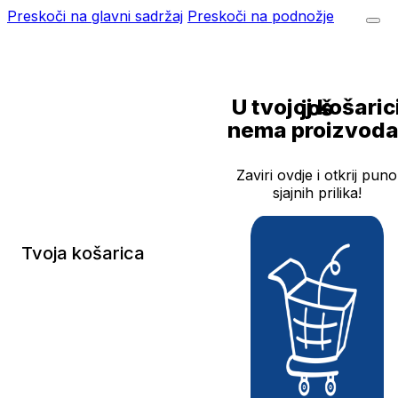
Preskoči na glavni sadržaj
Preskoči na podnožje
U tvojoj košarici još
nema proizvoda
Zaviri ovdje i otkrij puno
sjajnih prilika!
Tvoja košarica