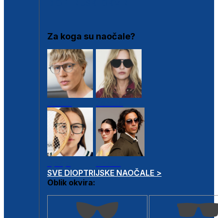
DIOPTRIJSKI OKVIRI
Za koga su naočale?
Muške
Ženske
Dječje
Unisex
SVE DIOPTRIJSKE NAOČALE >
Oblik okvira: