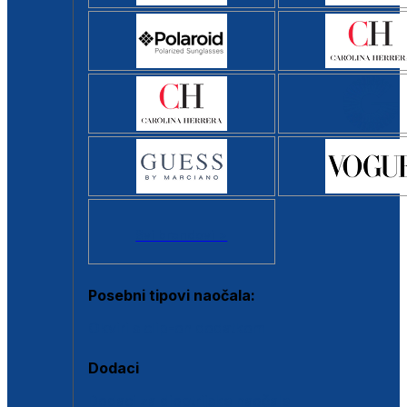
Svi brendovi >
Posebni tipovi naočala:
Okviri s clip-on dodatkom
Dodaci
Dodaci za dioptrijske naočale