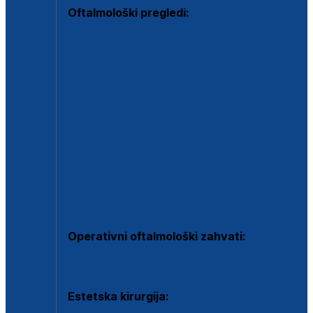
Oftalmološki pregledi:
Specijalistički oftalmološki pregled
Pregled za kontaktne leće
Pregled vidnog polja (OCT)
Dječja oftalmologija
Kontrola očnog tlaka
Drugo mišljenje oftalmologa
Retinološka ambulanta
Dijagnostika i liječenje upalnih očnih bolesti
Dijagnostika i liječenje glaukomske bolesti
Dijagnostika sive mrene ili katarakte
Operativni oftalmološki zahvati:
Ultrazvučna operacija mrene ili katarakta
Estetska kirurgija: