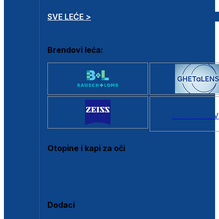
SVE LEĆE >
Brendovi leća:
SVI BRANDOV
Otopine i kapi za oči
Sve otopine za kontaktne leće
Sve kapi za oči
Dodaci