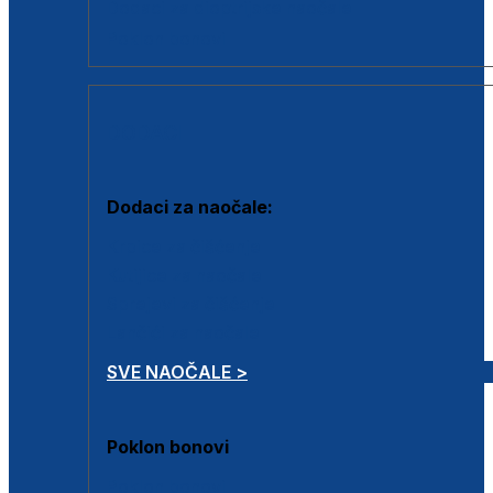
Dodaci za dioptrijske naočale
Poklon bonovi
DODACI
Dodaci za naočale:
Krpice za čišćenje
Kutijice za naočale
Sprejevi za čišćenje
Lančići za naočale
SVE NAOČALE >
Poklon bonovi
Poklon bonovi