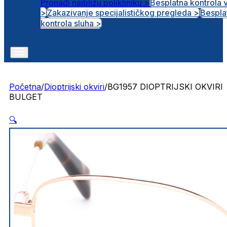
Pronađi najbližu polikliniku >
Besplatna kontrola 
>
Zakazivanje specijalističkog pregleda >
Bespla
Otvorena radna mjesta
kontrola sluha >
Početna
/
Dioptrijski okviri
/
BG1957 DIOPTRIJSKI OKVIRI
BULGET
🔍