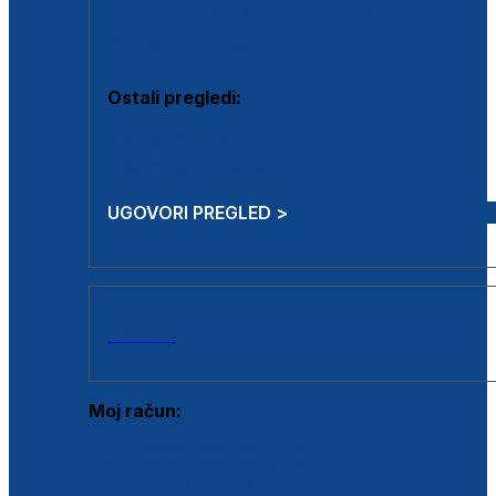
Estetska kirurgija i mali operativni zahvati
Aplikacija botoxa
Ostali pregledi:
Medicina rada
Sistematski pregled
UGOVORI PREGLED >
AKCIJE
Moj račun:
Prijava postojećeg korisnika
Registracija novog korisnika
Zaboravljena lozinka