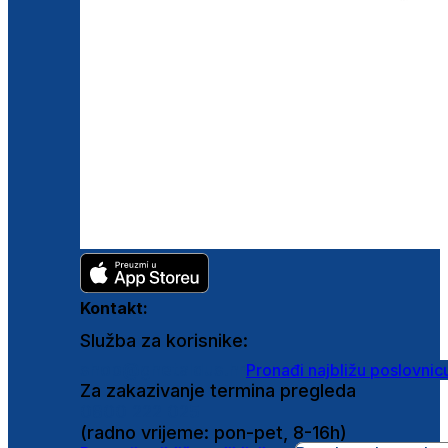
Kontakt:
Služba za korisnike:
shop@ghetaldus.hr
Pronađi najbližu poslovnic
Za zakazivanje termina pregleda
0800 222 025
(radno vrijeme: pon-pet, 8-16h)