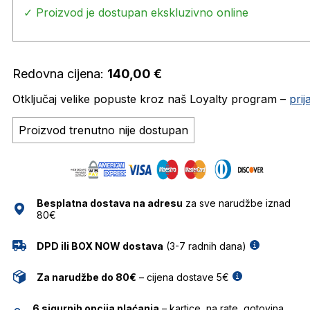
✓ Proizvod je dostupan ekskluzivno online
Redovna cijena:
140,00
€
Otključaj velike popuste kroz naš Loyalty program –
pri
Proizvod trenutno nije dostupan
Besplatna dostava na adresu
za sve narudžbe iznad
80€
DPD ili BOX NOW dostava
(3-7 radnih dana)
Za narudžbe do 80€
– cijena dostave 5€
6 sigurnih opcija plaćanja
– kartice, na rate, gotovina,