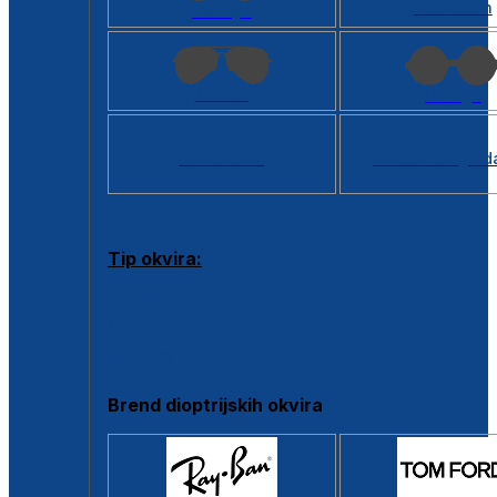
Kvadratan
Cat eye
Aviator
Okrugli
Svi oblici >
Virtualno ogled
Tip okvira:
Puni okvir
Clip-on
Poluokvir
Brend dioptrijskih okvira