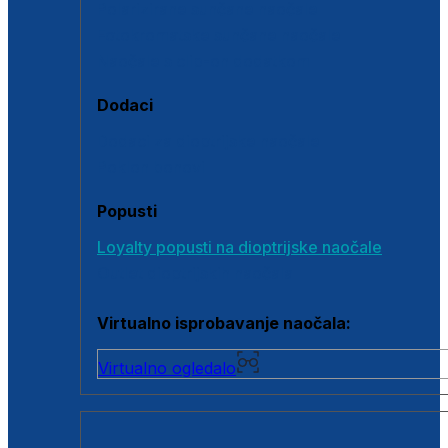
Polarizirane sunčane naočale
Fotokromatske sunčane naočale
Naočale s clip-on dodatkom
Dodaci
Dodaci za dioptrijske naočale
Poklon bonovi
Popusti
Loyalty popusti na dioptrijske naočale
Outlet dioptrijskih naočala
Virtualno isprobavanje naočala:
Virtualno ogledalo