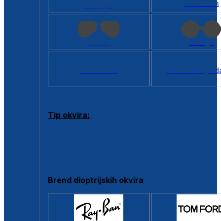
Kvadratan
Cat eye
Aviator
Okrugli
Svi oblici >
Virtualno ogled
Tip okvira:
Puni okvir
Clip-on
Poluokvir
Brend dioptrijskih okvira