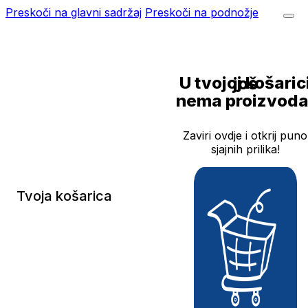
Preskoči na glavni sadržaj
Preskoči na podnožje
U tvojoj košarici još
nema proizvoda
Zaviri ovdje i otkrij puno
sjajnih prilika!
Tvoja košarica