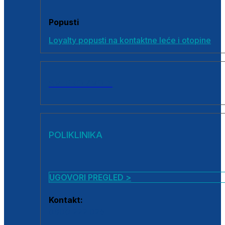
Popusti
Loyalty popusti na kontaktne leće i otopine
SVI PROIZVODI
POLIKLINIKA
UGOVORI PREGLED >
Kontakt:
0800 222 025