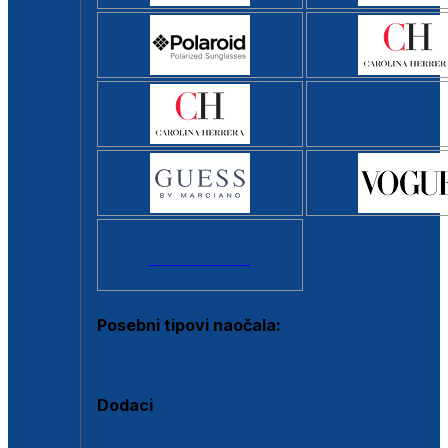
Svi brendovi >
Posebni tipovi naočala:
Okviri s clip-on dodatkom
Dodaci
Dodaci za dioptrijske naočale