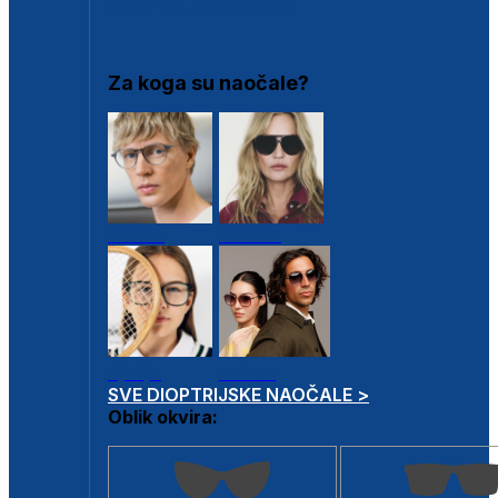
DIOPTRIJSKI OKVIRI
Za koga su naočale?
Muške
Ženske
Dječje
Unisex
SVE DIOPTRIJSKE NAOČALE >
Oblik okvira: