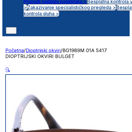
Pronađi najbližu polikliniku >
Besplatna kontrola 
>
Zakazivanje specijalističkog pregleda >
Bespla
Otvorena radna mjesta
kontrola sluha >
Početna
/
Dioptrijski okviri
/
BG1989M 01A 5417
DIOPTRIJSKI OKVIRI BULGET
🔍