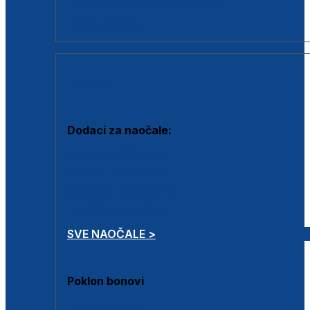
Dodaci za dioptrijske naočale
Poklon bonovi
DODACI
Dodaci za naočale:
Krpice za čišćenje
Kutijice za naočale
Sprejevi za čišćenje
Lančići za naočale
SVE NAOČALE >
Poklon bonovi
Poklon bonovi