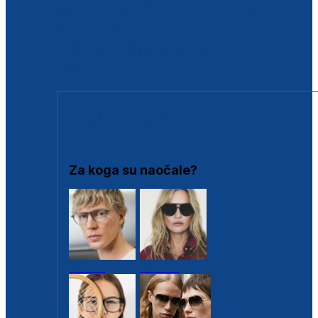
BESPLATNA KONTROLA SLUHA
Poslovnice
Proizvodi s loyalty popustima
Outlet
SUNČANE NAOČALE
Za koga su naočale?
Muške
Ženske