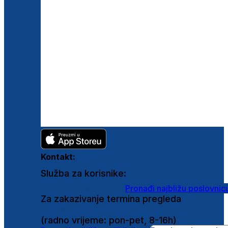
Kontakt:
Služba za korisnike:
shop@ghetaldus.hr
Pronađi najbližu poslovnic
Za zakazivanje termina pregleda
0800 222 025
(radno vrijeme: pon-pet, 8-16h)