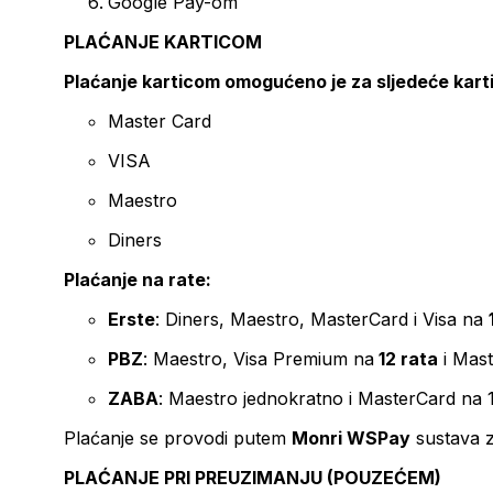
Google Pay-om
PLAĆANJE KARTICOM
Plaćanje karticom omogućeno je za sljedeće kart
Master Card
VISA
Maestro
Diners
Plaćanje na rate:
Erste
: Diners, Maestro, MasterCard i Visa na
PBZ
: Maestro, Visa Premium na
12 rata
i Mas
ZABA
: Maestro jednokratno i MasterCard na 
Plaćanje se provodi putem
Monri WSPay
sustava z
PLAĆANJE PRI PREUZIMANJU (POUZEĆEM)