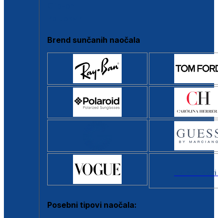
Clip-on
Poluokvir
Brend sunčanih naočala
Svi brendovi
Posebni tipovi naočala: