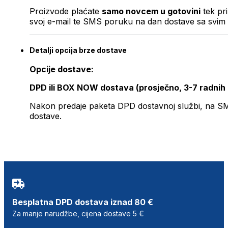
Proizvode plaćate
samo novcem u gotovini
tek pr
svoj e-mail te SMS poruku na dan dostave sa svim 
Detalji opcija brze dostave
Opcije dostave:
DPD ili BOX NOW dostava (prosječno, 3-7 radnih
Nakon predaje paketa DPD dostavnoj službi, na SMS 
dostave.
Besplatna DPD dostava iznad 80 €
Za manje narudžbe, cijena dostave 5 €