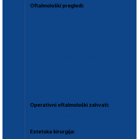
Oftalmološki pregledi:
Specijalistički oftalmološki pregled
Pregled za kontaktne leće
Pregled vidnog polja (OCT)
Dječja oftalmologija
Kontrola očnog tlaka
Drugo mišljenje oftalmologa
Retinološka ambulanta
Dijagnostika i liječenje upalnih očnih bolesti
Dijagnostika i liječenje glaukomske bolesti
Dijagnostika sive mrene ili katarakte
Operativni oftalmološki zahvati:
Ultrazvučna operacija mrene ili katarakta
Estetska kirurgija: