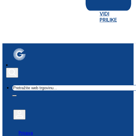
VIDI
PRILIKE
Traži
Prijava