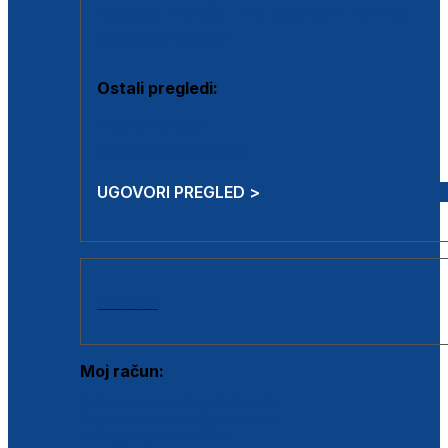
Estetska kirurgija i mali operativni zahvati
Aplikacija botoxa
Ostali pregledi:
Medicina rada
Sistematski pregled
UGOVORI PREGLED >
AKCIJE
Moj račun:
Prijava postojećeg korisnika
Registracija novog korisnika
Zaboravljena lozinka