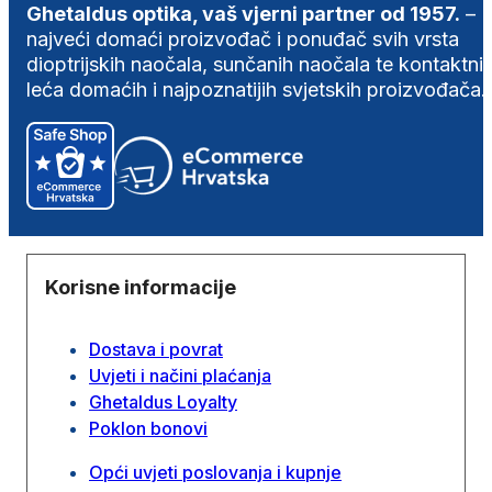
Ghetaldus optika, vaš vjerni partner od 1957.
–
najveći domaći proizvođač i ponuđač svih vrsta
dioptrijskih naočala, sunčanih naočala te kontaktni
leća domaćih i najpoznatijih svjetskih proizvođača.
Korisne informacije
Dostava i povrat
Uvjeti i načini plaćanja
Ghetaldus Loyalty
Poklon bonovi
Opći uvjeti poslovanja i kupnje