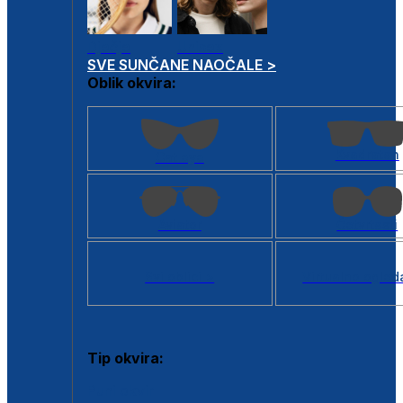
Dječje
Unisex
SVE SUNČANE NAOČALE >
Oblik okvira:
Kvadratan
Cat eye
Aviator
Četvrtasti
Svi oblici >
Virtualno ogled
Tip okvira:
Puni okvir