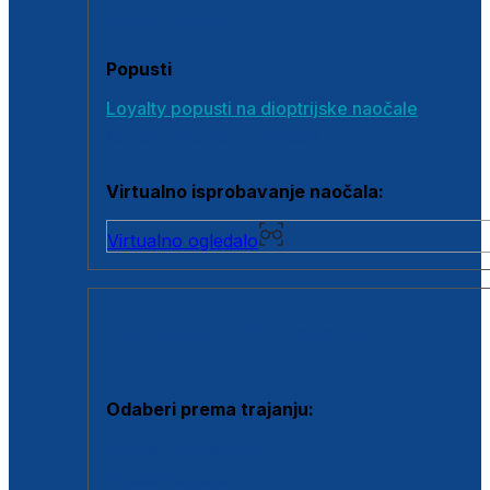
Poklon bonovi
Popusti
Loyalty popusti na dioptrijske naočale
Outlet dioptrijskih naočala
Virtualno isprobavanje naočala:
Virtualno ogledalo
KONTAKTNE LEĆE I OTOPINE
Odaberi prema trajanju:
Jednodnevne leće
Mjesečne leće