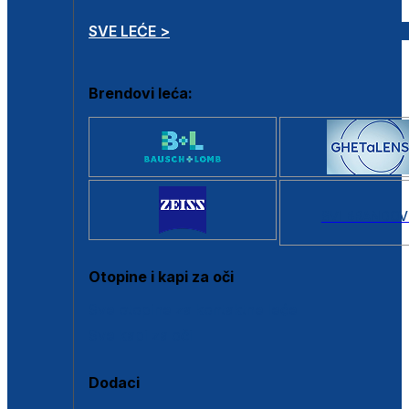
SVE LEĆE >
Brendovi leća:
SVI BRANDOV
Otopine i kapi za oči
Sve otopine za kontaktne leće
Sve kapi za oči
Dodaci