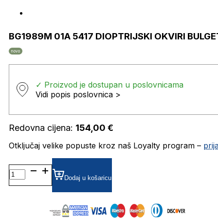
BG1989M 01A 5417 DIOPTRIJSKI OKVIRI BULGE
novo
✓ Proizvod je dostupan u poslovnicama
Vidi popis poslovnica >
Redovna cijena:
154,00
€
Otključaj velike popuste kroz naš Loyalty program –
pri
BG1989M
01A
Dodaj u košaricu
5417
DIOPTRIJSKI
OKVIRI
BULGET