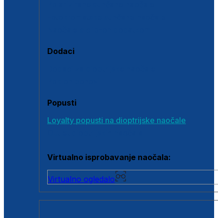
Polarizirane sunčane naočale
Fotokromatske sunčane naočale
Naočale s clip-on dodatkom
Dodaci
Dodaci za dioptrijske naočale
Poklon bonovi
Popusti
Loyalty popusti na dioptrijske naočale
Outlet dioptrijskih naočala
Virtualno isprobavanje naočala:
Virtualno ogledalo