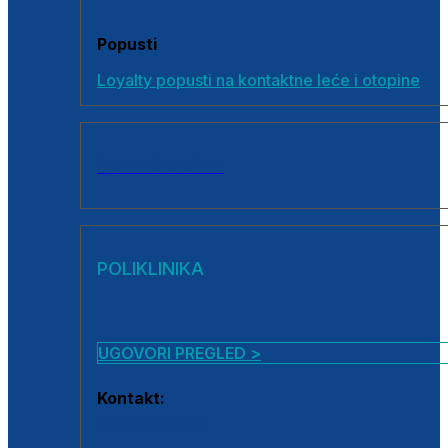
Popusti
Loyalty popusti na kontaktne leće i otopine
SVI PROIZVODI
POLIKLINIKA
UGOVORI PREGLED >
Kontakt:
0800 222 025