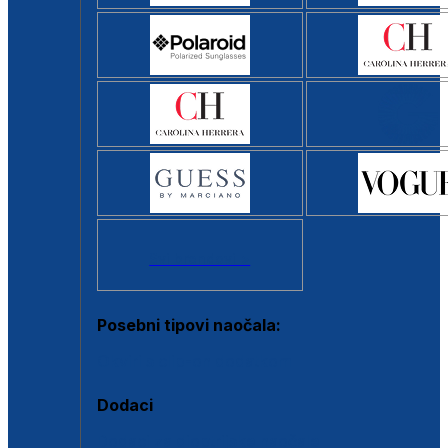
Svi brendovi >
Posebni tipovi naočala:
Okviri s clip-on dodatkom
Dodaci
Dodaci za dioptrijske naočale