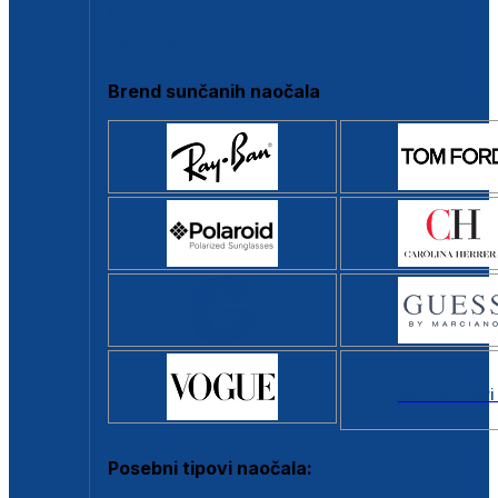
Clip-on
Poluokvir
Brend sunčanih naočala
Svi brendovi
Posebni tipovi naočala: