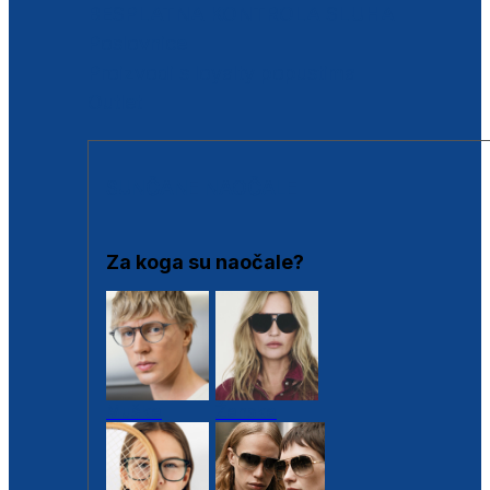
BESPLATNA KONTROLA SLUHA
Poslovnice
Proizvodi s loyalty popustima
Outlet
SUNČANE NAOČALE
Za koga su naočale?
Muške
Ženske