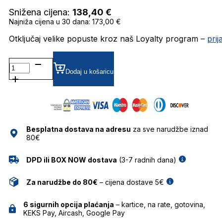
Snižena cijena:
138,40
€
Najniža cijena u 30 dana: 173,00 €
Otključaj velike popuste kroz naš Loyalty program –
pri
BG3361M SUNČANE
NAOČALE
Dodaj u košaricu
BULGET
količina
Besplatna dostava na adresu
za sve narudžbe iznad
80€
DPD ili BOX NOW dostava
(3-7 radnih dana)
Za narudžbe do 80€
– cijena dostave 5€
6 sigurnih opcija plaćanja
– kartice, na rate, gotovina,
KEKS Pay, Aircash, Google Pay