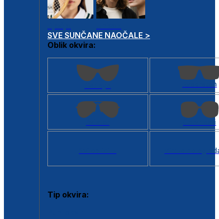
Dječje
Unisex
SVE SUNČANE NAOČALE >
Oblik okvira:
Kvadratan
Cat eye
Aviator
Četvrtasti
Svi oblici >
Virtualno ogled
Tip okvira:
Puni okvir