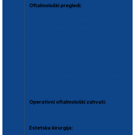
Oftalmološki pregledi:
Specijalistički oftalmološki pregled
Pregled za kontaktne leće
Pregled vidnog polja (OCT)
Dječja oftalmologija
Kontrola očnog tlaka
Drugo mišljenje oftalmologa
Retinološka ambulanta
Dijagnostika i liječenje upalnih očnih bolesti
Dijagnostika i liječenje glaukomske bolesti
Dijagnostika sive mrene ili katarakte
Operativni oftalmološki zahvati:
Ultrazvučna operacija mrene ili katarakta
Estetska kirurgija: