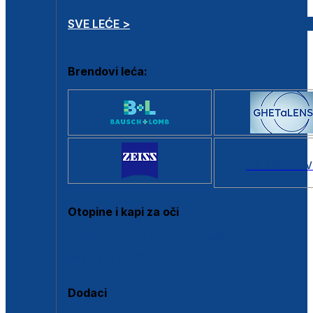
SVE LEĆE >
Brendovi leća:
SVI BRANDOV
Otopine i kapi za oči
Sve otopine za kontaktne leće
Sve kapi za oči
Dodaci