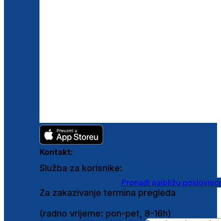
Kontakt:
Služba za korisnike:
shop@ghetaldus.hr
Pronađi najbližu poslovnic
Za zakazivanje termina pregleda
0800 222 025
(radno vrijeme: pon-pet, 8-16h)