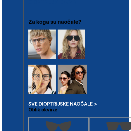
DIOPTRIJSKI OKVIRI
Za koga su naočale?
Muške
Ženske
Dječje
Unisex
SVE DIOPTRIJSKE NAOČALE >
Oblik okvira: