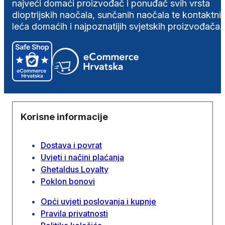
najveći domaći proizvođač i ponuđač svih vrsta
dioptrijskih naočala, sunčanih naočala te kontaktni
leća domaćih i najpoznatijih svjetskih proizvođača.
Korisne informacije
Dostava i povrat
Uvjeti i načini plaćanja
Ghetaldus Loyalty
Poklon bonovi
Opći uvjeti poslovanja i kupnje
Pravila privatnosti