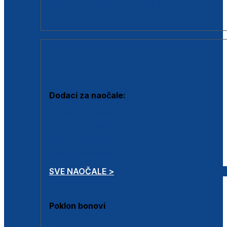
Dodaci za dioptrijske naočale
Poklon bonovi
DODACI
Dodaci za naočale:
Krpice za čišćenje
Kutijice za naočale
Sprejevi za čišćenje
Lančići za naočale
SVE NAOČALE >
Poklon bonovi
Poklon bonovi