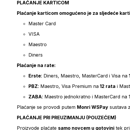
PLAĆANJE KARTICOM
Plaćanje karticom omogućeno je za sljedeće kart
Master Card
VISA
Maestro
Diners
Plaćanje na rate:
Erste
: Diners, Maestro, MasterCard i Visa na
PBZ
: Maestro, Visa Premium na
12 rata
i Mas
ZABA
: Maestro jednokratno i MasterCard na 
Plaćanje se provodi putem
Monri WSPay
sustava z
PLAĆANJE PRI PREUZIMANJU (POUZEĆEM)
Proizvode plaćate
samo novcem u gotovini
tek pr