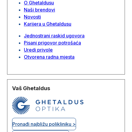
O Ghetaldusu
Naši brendovi
Novosti
Karijera u Ghetaldusu
Jednostrani raskid ugovora
Pisani prigovor potrošaća
Uredi privole
Otvorena radna mjesta
Vaš Ghetaldus
Pronađi najbližu polikliniku >