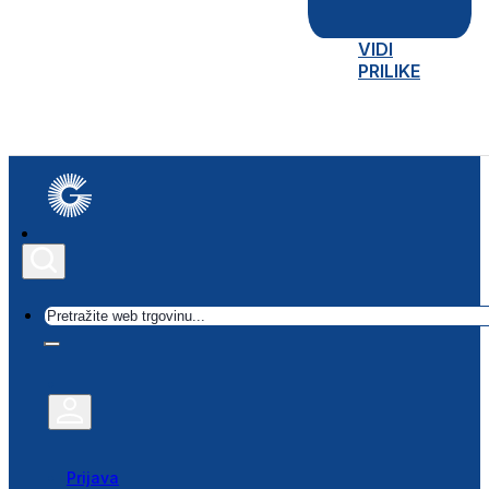
VIDI
PRILIKE
Traži
Prijava