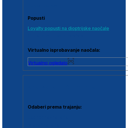
Poklon bonovi
Popusti
Loyalty popusti na dioptrijske naočale
Outlet dioptrijskih naočala
Virtualno isprobavanje naočala:
Virtualno ogledalo
KONTAKTNE LEĆE I OTOPINE
Odaberi prema trajanju:
Jednodnevne leće
Mjesečne leće