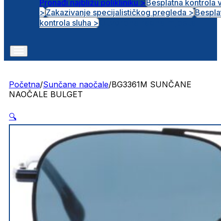
Pronađi najbližu polikliniku >
Besplatna kontrola 
>
Zakazivanje specijalističkog pregleda >
Bespla
Otvorena radna mjesta
kontrola sluha >
Početna
/
Sunčane naočale
/
BG3361M SUNČANE
NAOČALE BULGET
🔍