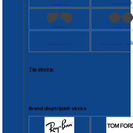
Kvadratan
Cat eye
Aviator
Okrugli
Svi oblici >
Virtualno ogled
Tip okvira:
Puni okvir
Clip-on
Poluokvir
Brend dioptrijskih okvira