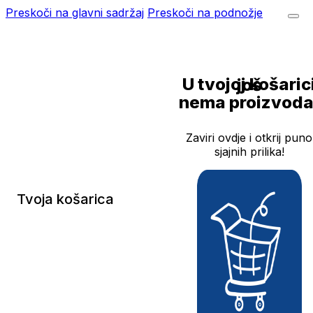
Preskoči na glavni sadržaj
Preskoči na podnožje
U tvojoj košarici još
nema proizvoda
Zaviri ovdje i otkrij puno
sjajnih prilika!
Tvoja košarica