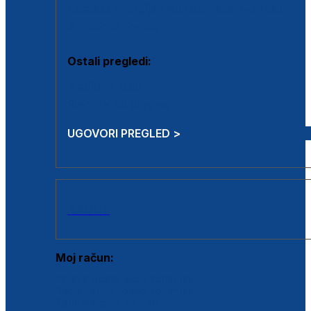
Estetska kirurgija i mali operativni zahvati
Aplikacija botoxa
Ostali pregledi:
Medicina rada
Sistematski pregled
UGOVORI PREGLED >
AKCIJE
Moj račun:
Prijava postojećeg korisnika
Registracija novog korisnika
Zaboravljena lozinka