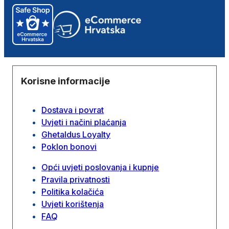
Korisne informacije
Dostava i povrat
Uvjeti i načini plaćanja
Ghetaldus Loyalty
Poklon bonovi
Opći uvjeti poslovanja i kupnje
Pravila privatnosti
Politika kolačića
Uvjeti korištenja
FAQ