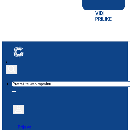
VIDI
PRILIKE
Traži
Prijava