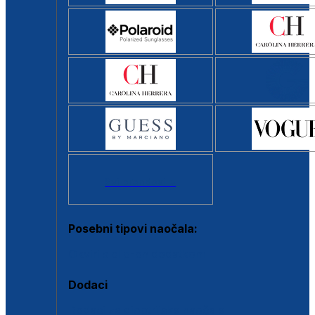
Svi brendovi >
Posebni tipovi naočala:
Okviri s clip-on dodatkom
Dodaci
Dodaci za dioptrijske naočale