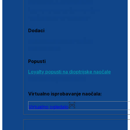
Polarizirane sunčane naočale
Fotokromatske sunčane naočale
Naočale s clip-on dodatkom
Dodaci
Dodaci za dioptrijske naočale
Poklon bonovi
Popusti
Loyalty popusti na dioptrijske naočale
Outlet dioptrijskih naočala
Virtualno isprobavanje naočala:
Virtualno ogledalo