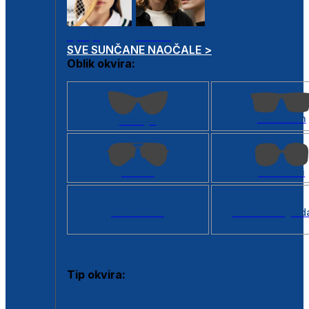
Dječje
Unisex
SVE SUNČANE NAOČALE >
Oblik okvira:
Kvadratan
Cat eye
Aviator
Četvrtasti
Svi oblici >
Virtualno ogled
Tip okvira:
Puni okvir