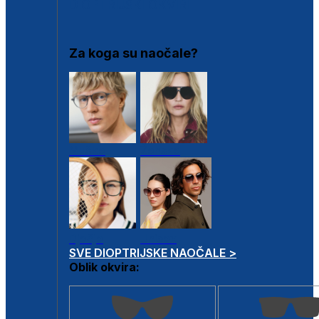
DIOPTRIJSKI OKVIRI
Za koga su naočale?
Muške
Ženske
Dječje
Unisex
SVE DIOPTRIJSKE NAOČALE >
Oblik okvira: