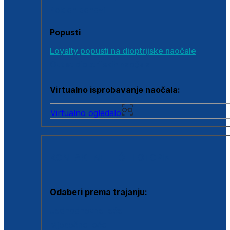
Poklon bonovi
Popusti
Loyalty popusti na dioptrijske naočale
Outlet dioptrijskih naočala
Virtualno isprobavanje naočala:
Virtualno ogledalo
KONTAKTNE LEĆE I OTOPINE
Odaberi prema trajanju:
Jednodnevne leće
Mjesečne leće