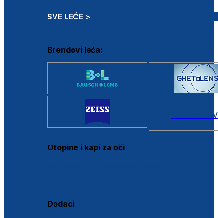
SVE LEĆE >
Brendovi leća:
SVI BRANDOV
Otopine i kapi za oči
Sve otopine za kontaktne leće
Sve kapi za oči
Dodaci