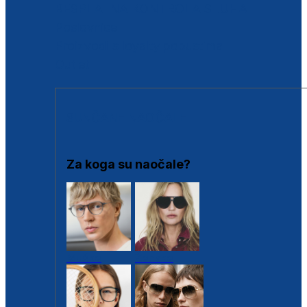
BESPLATNA KONTROLA SLUHA
Poslovnice
Proizvodi s loyalty popustima
Outlet
SUNČANE NAOČALE
Za koga su naočale?
Muške
Ženske