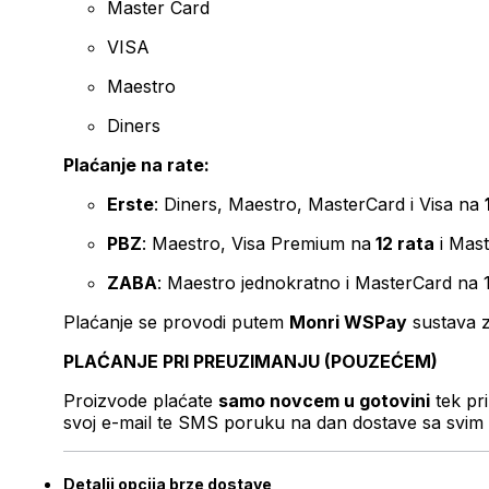
Master Card
VISA
Maestro
Diners
Plaćanje na rate:
Erste
: Diners, Maestro, MasterCard i Visa na
PBZ
: Maestro, Visa Premium na
12 rata
i Mas
ZABA
: Maestro jednokratno i MasterCard na 
Plaćanje se provodi putem
Monri WSPay
sustava z
PLAĆANJE PRI PREUZIMANJU (POUZEĆEM)
Proizvode plaćate
samo novcem u gotovini
tek pr
svoj e-mail te SMS poruku na dan dostave sa svim 
Detalji opcija brze dostave