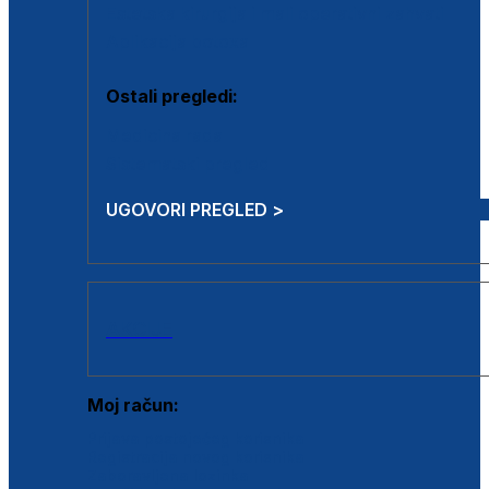
Estetska kirurgija i mali operativni zahvati
Aplikacija botoxa
Ostali pregledi:
Medicina rada
Sistematski pregled
UGOVORI PREGLED >
AKCIJE
Moj račun:
Prijava postojećeg korisnika
Registracija novog korisnika
Zaboravljena lozinka