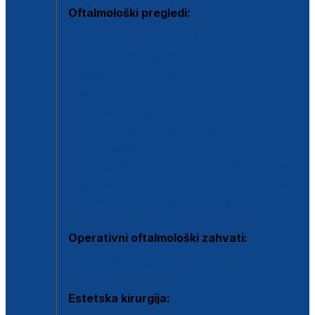
Oftalmološki pregledi:
Specijalistički oftalmološki pregled
Pregled za kontaktne leće
Pregled vidnog polja (OCT)
Dječja oftalmologija
Kontrola očnog tlaka
Drugo mišljenje oftalmologa
Retinološka ambulanta
Dijagnostika i liječenje upalnih očnih bolesti
Dijagnostika i liječenje glaukomske bolesti
Dijagnostika sive mrene ili katarakte
Operativni oftalmološki zahvati:
Ultrazvučna operacija mrene ili katarakta
Estetska kirurgija: