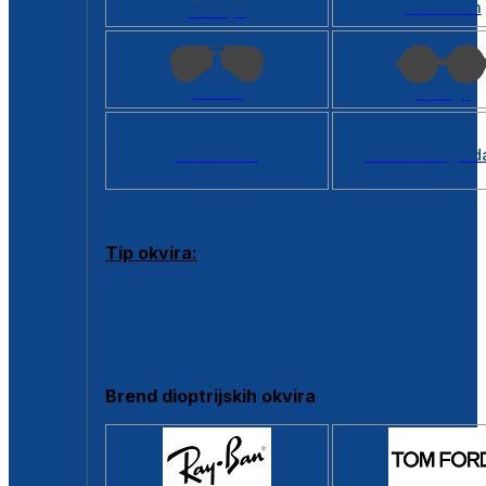
Kvadratan
Cat eye
Aviator
Okrugli
Svi oblici >
Virtualno ogled
Tip okvira:
Puni okvir
Clip-on
Poluokvir
Brend dioptrijskih okvira