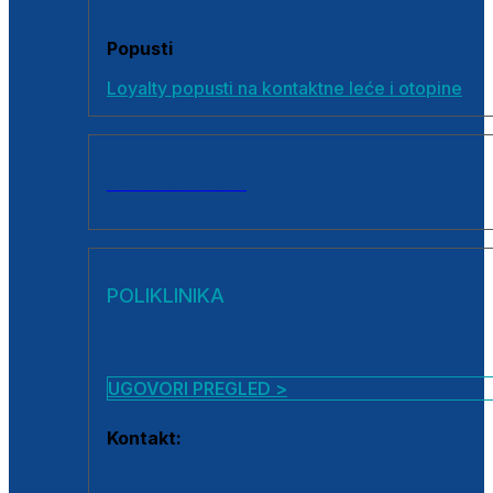
Popusti
Loyalty popusti na kontaktne leće i otopine
SVI PROIZVODI
POLIKLINIKA
UGOVORI PREGLED >
Kontakt:
0800 222 025