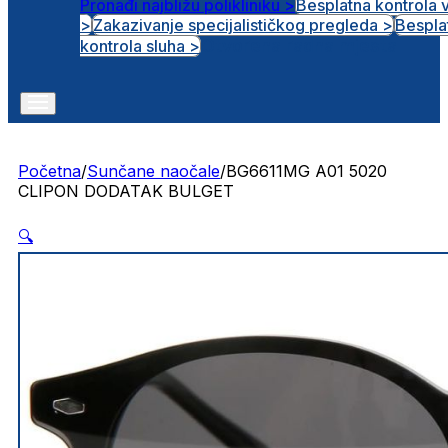
Pronađi najbližu polikliniku >
Besplatna kontrola 
>
Zakazivanje specijalističkog pregleda >
Bespla
Otvorena radna mjesta
kontrola sluha >
Početna
/
Sunčane naočale
/
BG6611MG A01 5020
CLIPON DODATAK BULGET
🔍