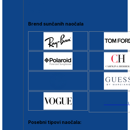
Clip-on
Poluokvir
Brend sunčanih naočala
Svi brendovi
Posebni tipovi naočala: