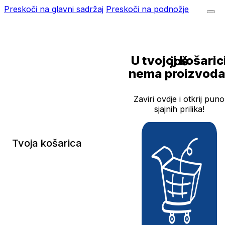
Preskoči na glavni sadržaj
Preskoči na podnožje
U tvojoj košarici još
nema proizvoda
Zaviri ovdje i otkrij puno
sjajnih prilika!
Tvoja košarica