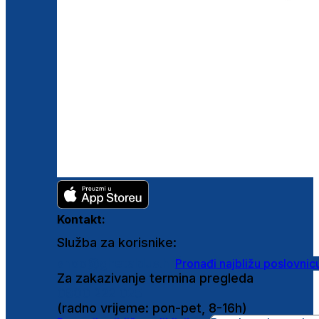
Kontakt:
Služba za korisnike:
shop@ghetaldus.hr
Pronađi najbližu poslovnic
Za zakazivanje termina pregleda
0800 222 025
(radno vrijeme: pon-pet, 8-16h)