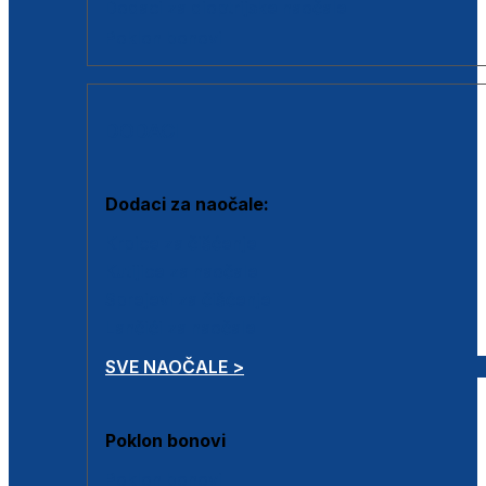
Dodaci za dioptrijske naočale
Poklon bonovi
DODACI
Dodaci za naočale:
Krpice za čišćenje
Kutijice za naočale
Sprejevi za čišćenje
Lančići za naočale
SVE NAOČALE >
Poklon bonovi
Poklon bonovi