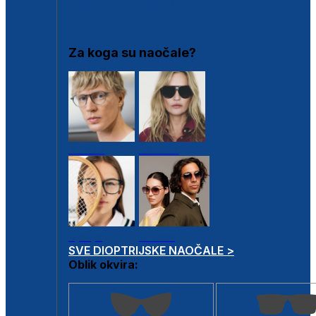
DIOPTRIJSKI OKVIRI
Za koga su naočale?
Muške
Ženske
Dječje
Unisex
SVE DIOPTRIJSKE NAOČALE >
Oblik okvira: