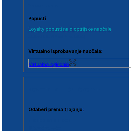
Poklon bonovi
Popusti
Loyalty popusti na dioptrijske naočale
Outlet dioptrijskih naočala
Virtualno isprobavanje naočala:
Virtualno ogledalo
KONTAKTNE LEĆE I OTOPINE
Odaberi prema trajanju:
Jednodnevne leće
Mjesečne leće