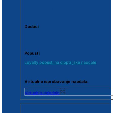
Polarizirane sunčane naočale
Fotokromatske sunčane naočale
Naočale s clip-on dodatkom
Dodaci
Dodaci za dioptrijske naočale
Poklon bonovi
Popusti
Loyalty popusti na dioptrijske naočale
Outlet dioptrijskih naočala
Virtualno isprobavanje naočala:
Virtualno ogledalo