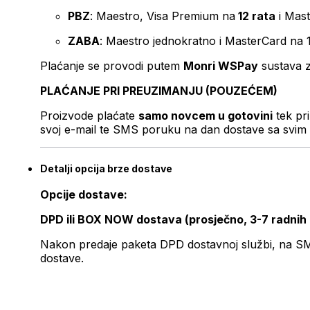
PBZ
: Maestro, Visa Premium na
12 rata
i Mas
ZABA
: Maestro jednokratno i MasterCard na 
Plaćanje se provodi putem
Monri WSPay
sustava z
PLAĆANJE PRI PREUZIMANJU (POUZEĆEM)
Proizvode plaćate
samo novcem u gotovini
tek pr
svoj e-mail te SMS poruku na dan dostave sa svim 
Detalji opcija brze dostave
Opcije dostave:
DPD ili BOX NOW dostava (prosječno, 3-7 radnih
Nakon predaje paketa DPD dostavnoj službi, na SMS 
dostave.