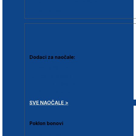
Dodaci za dioptrijske naočale
Poklon bonovi
DODACI
Dodaci za naočale:
Krpice za čišćenje
Kutijice za naočale
Sprejevi za čišćenje
Lančići za naočale
SVE NAOČALE >
Poklon bonovi
Poklon bonovi