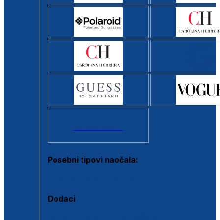
Svi brendovi >
Posebni tipovi naočala:
Okviri s clip-on dodatkom
Dodaci
Dodaci za dioptrijske naočale