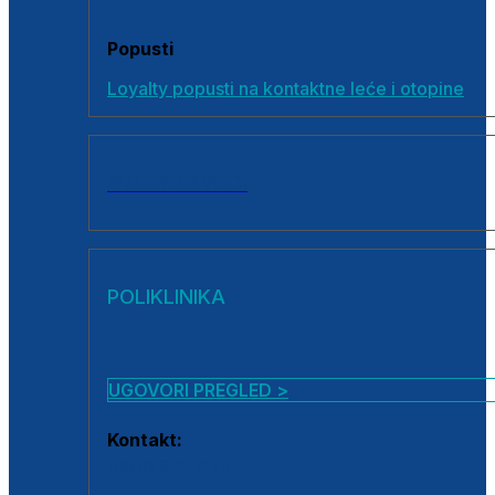
Popusti
Loyalty popusti na kontaktne leće i otopine
SVI PROIZVODI
POLIKLINIKA
UGOVORI PREGLED >
Kontakt:
0800 222 025