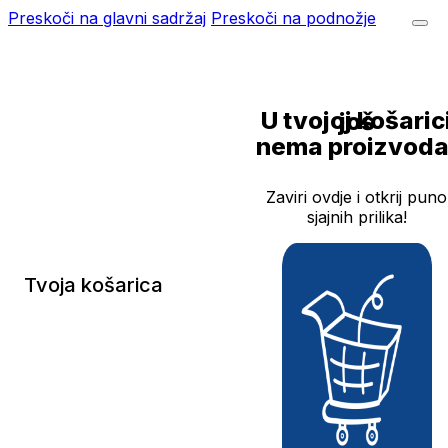
Preskoči na glavni sadržaj
Preskoči na podnožje
U tvojoj košarici još
nema proizvoda
Zaviri ovdje i otkrij puno
sjajnih prilika!
Tvoja košarica