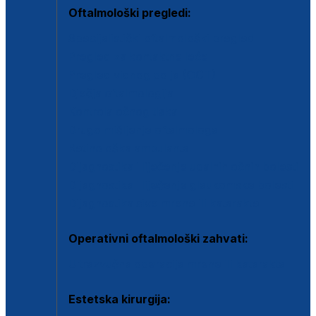
Oftalmološki pregledi:
Specijalistički oftalmološki pregled
Pregled za kontaktne leće
Pregled vidnog polja (OCT)
Dječja oftalmologija
Kontrola očnog tlaka
Drugo mišljenje oftalmologa
Retinološka ambulanta
Dijagnostika i liječenje upalnih očnih bolesti
Dijagnostika i liječenje glaukomske bolesti
Dijagnostika sive mrene ili katarakte
Operativni oftalmološki zahvati:
Ultrazvučna operacija mrene ili katarakta
Estetska kirurgija: