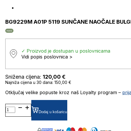
BG9229M A01P 5119 SUNČANE NAOČALE BULG
novo
✓ Proizvod je dostupan u poslovnicama
Vidi popis poslovnica >
Snižena cijena:
120,00
€
Najniža cijena u 30 dana: 150,00 €
Otključaj velike popuste kroz naš Loyalty program –
pri
BG9229M
A01P
Dodaj u košaricu
5119
SUNČANE
NAOČALE