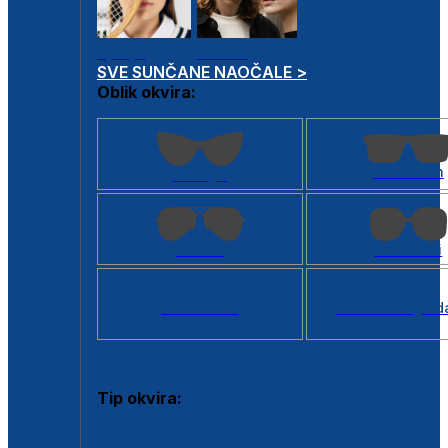
Dječje
Unisex
SVE SUNČANE NAOČALE >
Oblik okvira:
Kvadratan
Cat eye
Aviator
Četvrtasti
Svi oblici >
Virtualno ogled
Tip okvira:
Puni okvir