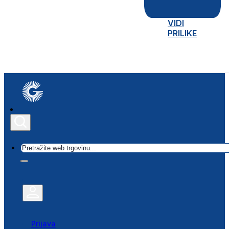
VIDI
PRILIKE
Traži
Prijava