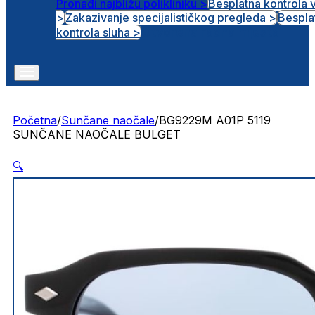
Pronađi najbližu polikliniku >
Besplatna kontrola 
>
Zakazivanje specijalističkog pregleda >
Bespla
Otvorena radna mjesta
kontrola sluha >
Početna
/
Sunčane naočale
/
BG9229M A01P 5119
SUNČANE NAOČALE BULGET
🔍