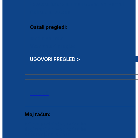
Estetska kirurgija i mali operativni zahvati
Aplikacija botoxa
Ostali pregledi:
Medicina rada
Sistematski pregled
UGOVORI PREGLED >
AKCIJE
Moj račun:
Prijava postojećeg korisnika
Registracija novog korisnika
Zaboravljena lozinka