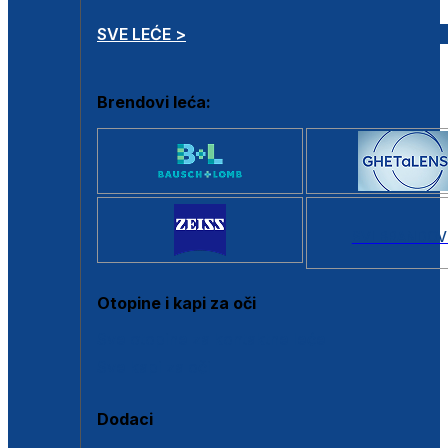
SVE LEĆE >
Brendovi leća:
SVI BRANDOV
Otopine i kapi za oči
Sve otopine za kontaktne leće
Sve kapi za oči
Dodaci