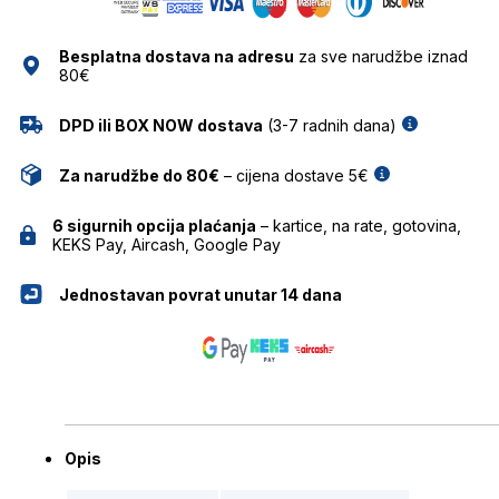
BULGET
količina
Besplatna dostava na adresu
za sve narudžbe iznad
80€
DPD ili BOX NOW dostava
(3-7 radnih dana)
Za narudžbe do 80€
– cijena dostave 5€
6 sigurnih opcija plaćanja
– kartice, na rate, gotovina,
KEKS Pay, Aircash, Google Pay
Jednostavan povrat unutar 14 dana
Opis