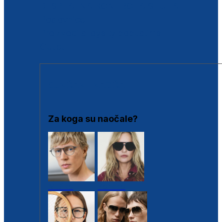
BESPLATNA KONTROLA SLUHA
Poslovnice
Proizvodi s loyalty popustima
Outlet
SUNČANE NAOČALE
Za koga su naočale?
Muške
Ženske