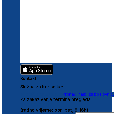
Kontakt:
Služba za korisnike:
shop@ghetaldus.hr
Pronađi najbližu poslovnic
Za zakazivanje termina pregleda
0800 222 025
(radno vrijeme: pon-pet, 8-16h)