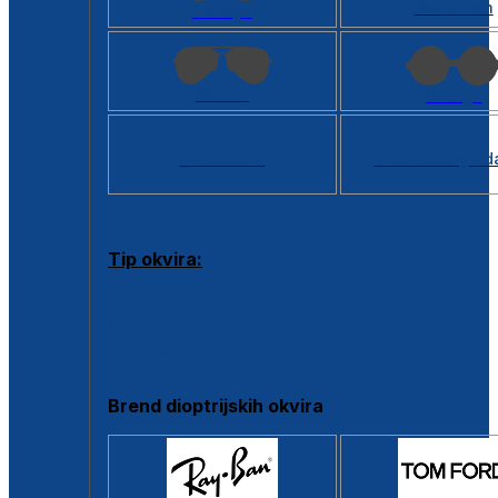
Kvadratan
Cat eye
Aviator
Okrugli
Svi oblici >
Virtualno ogled
Tip okvira:
Puni okvir
Clip-on
Poluokvir
Brend dioptrijskih okvira