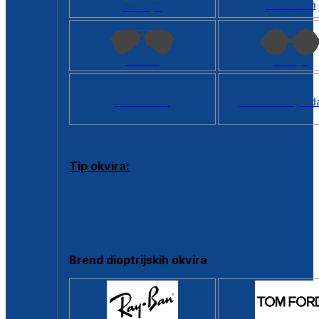
Kvadratan
Cat eye
Aviator
Okrugli
Svi oblici >
Virtualno ogled
Tip okvira:
Puni okvir
Clip-on
Poluokvir
Brend dioptrijskih okvira