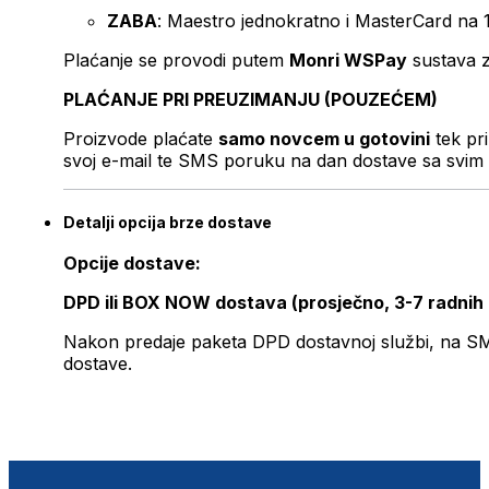
ZABA
: Maestro jednokratno i MasterCard na 
Plaćanje se provodi putem
Monri WSPay
sustava z
PLAĆANJE PRI PREUZIMANJU (POUZEĆEM)
Proizvode plaćate
samo novcem u gotovini
tek pr
svoj e-mail te SMS poruku na dan dostave sa svim 
Detalji opcija brze dostave
Opcije dostave:
DPD ili BOX NOW dostava (prosječno, 3-7 radnih
Nakon predaje paketa DPD dostavnoj službi, na SMS 
dostave.