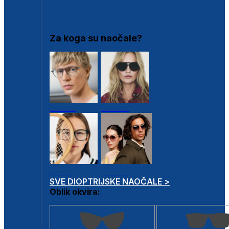
DIOPTRIJSKI OKVIRI
Za koga su naočale?
Muške
Ženske
Dječje
Unisex
SVE DIOPTRIJSKE NAOČALE >
Oblik okvira: