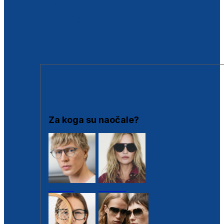
BESPLATNA KONTROLA SLUHA
Poslovnice
Proizvodi s loyalty popustima
Outlet
SUNČANE NAOČALE
Za koga su naočale?
Muške
Ženske