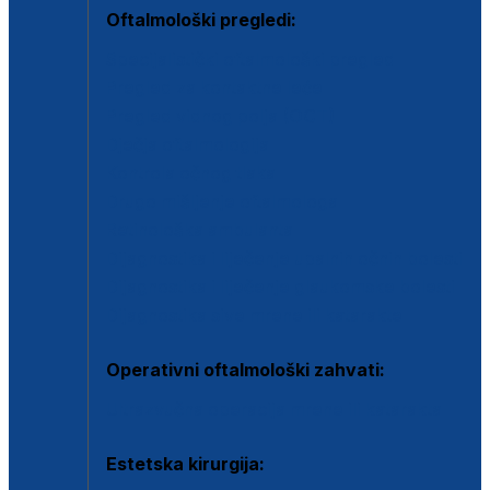
Oftalmološki pregledi:
Specijalistički oftalmološki pregled
Pregled za kontaktne leće
Pregled vidnog polja (OCT)
Dječja oftalmologija
Kontrola očnog tlaka
Drugo mišljenje oftalmologa
Retinološka ambulanta
Dijagnostika i liječenje upalnih očnih bolesti
Dijagnostika i liječenje glaukomske bolesti
Dijagnostika sive mrene ili katarakte
Operativni oftalmološki zahvati:
Ultrazvučna operacija mrene ili katarakta
Estetska kirurgija: