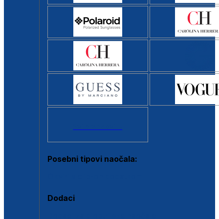
Svi brendovi >
Posebni tipovi naočala:
Okviri s clip-on dodatkom
Dodaci
Dodaci za dioptrijske naočale