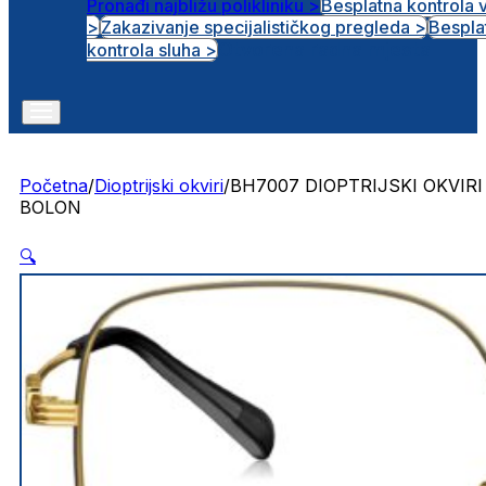
Pronađi najbližu polikliniku >
Besplatna kontrola 
>
Zakazivanje specijalističkog pregleda >
Bespla
Otvorena radna mjesta
kontrola sluha >
Početna
/
Dioptrijski okviri
/
BH7007 DIOPTRIJSKI OKVIRI
BOLON
🔍