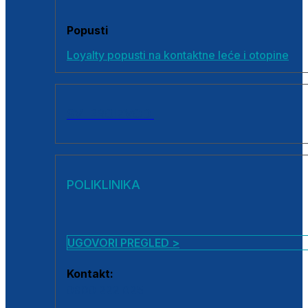
Popusti
Loyalty popusti na kontaktne leće i otopine
SVI PROIZVODI
POLIKLINIKA
UGOVORI PREGLED >
Kontakt:
0800 222 025