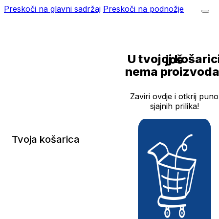
Preskoči na glavni sadržaj
Preskoči na podnožje
U tvojoj košarici još
nema proizvoda
Zaviri ovdje i otkrij puno
sjajnih prilika!
Tvoja košarica