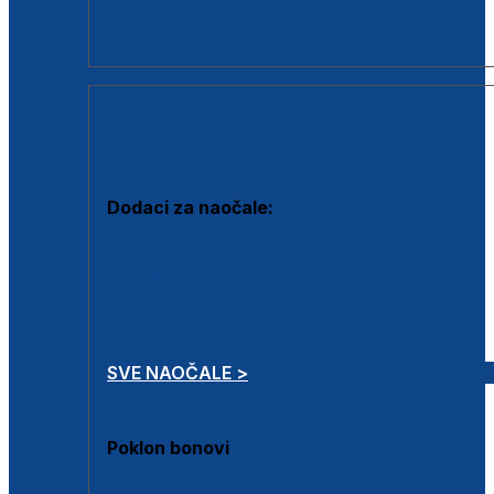
Dodaci za dioptrijske naočale
Poklon bonovi
DODACI
Dodaci za naočale:
Krpice za čišćenje
Kutijice za naočale
Sprejevi za čišćenje
Lančići za naočale
SVE NAOČALE >
Poklon bonovi
Poklon bonovi