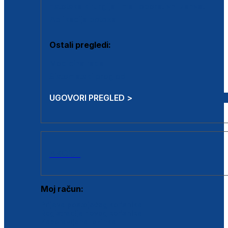
Estetska kirurgija i mali operativni zahvati
Aplikacija botoxa
Ostali pregledi:
Medicina rada
Sistematski pregled
UGOVORI PREGLED >
AKCIJE
Moj račun:
Prijava postojećeg korisnika
Registracija novog korisnika
Zaboravljena lozinka