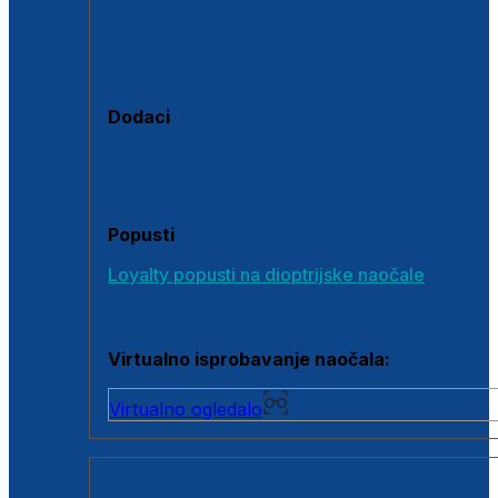
Polarizirane sunčane naočale
Fotokromatske sunčane naočale
Naočale s clip-on dodatkom
Dodaci
Dodaci za dioptrijske naočale
Poklon bonovi
Popusti
Loyalty popusti na dioptrijske naočale
Outlet dioptrijskih naočala
Virtualno isprobavanje naočala:
Virtualno ogledalo