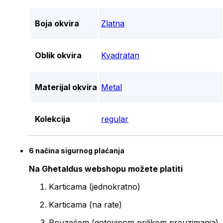
Boja okvira
Zlatna
Oblik okvira
Kvadratan
Materijal okvira
Metal
Kolekcija
regular
6 načina sigurnog plaćanja
Na Ghetaldus webshopu možete platiti
Karticama (jednokratno)
Karticama (na rate)
Pouzećem (gotovinom prilikom preuzimanja)