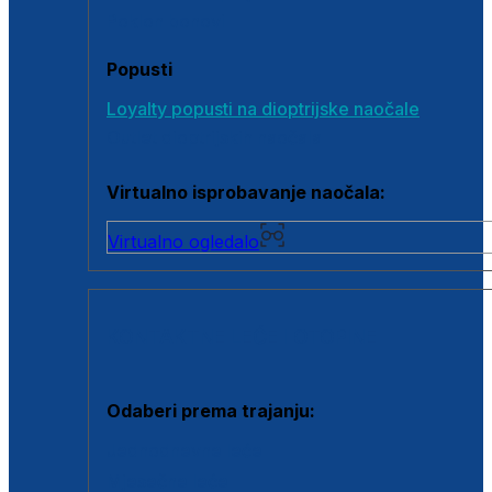
Poklon bonovi
Popusti
Loyalty popusti na dioptrijske naočale
Outlet dioptrijskih naočala
Virtualno isprobavanje naočala:
Virtualno ogledalo
KONTAKTNE LEĆE I OTOPINE
Odaberi prema trajanju:
Jednodnevne leće
Mjesečne leće