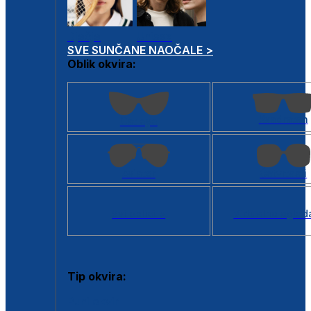
Dječje
Unisex
SVE SUNČANE NAOČALE >
Oblik okvira:
Kvadratan
Cat eye
Aviator
Četvrtasti
Svi oblici >
Virtualno ogled
Tip okvira:
Puni okvir