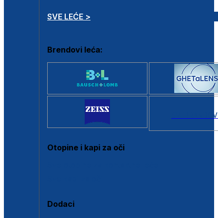
SVE LEĆE >
Brendovi leća:
SVI BRANDOV
Otopine i kapi za oči
Sve otopine za kontaktne leće
Sve kapi za oči
Dodaci