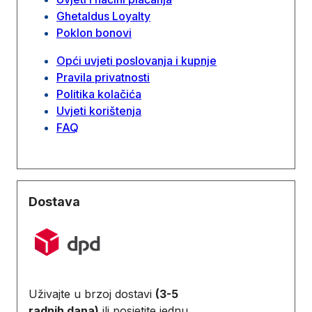
Ghetaldus Loyalty
Poklon bonovi
Opći uvjeti poslovanja i kupnje
Pravila privatnosti
Politika kolačića
Uvjeti korištenja
FAQ
Dostava
Uživajte u brzoj dostavi
(3-5
radnih dana)
ili posjetite jednu