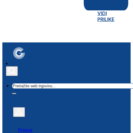
VIDI
PRILIKE
Traži
Prijava