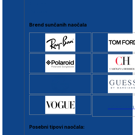
Clip-on
Poluokvir
Brend sunčanih naočala
Svi brendovi
Posebni tipovi naočala: