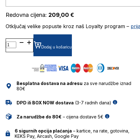
Redovna cijena:
209,00
€
Otključaj velike popuste kroz naš Loyalty program –
pri
BH7007 DIOPTRIJSKI
OKVIRI
Dodaj u košaricu
BOLON
količina
Besplatna dostava na adresu
za sve narudžbe iznad
80€
DPD ili BOX NOW dostava
(3-7 radnih dana)
Za narudžbe do 80€
– cijena dostave 5€
6 sigurnih opcija plaćanja
– kartice, na rate, gotovina,
KEKS Pay, Aircash, Google Pay