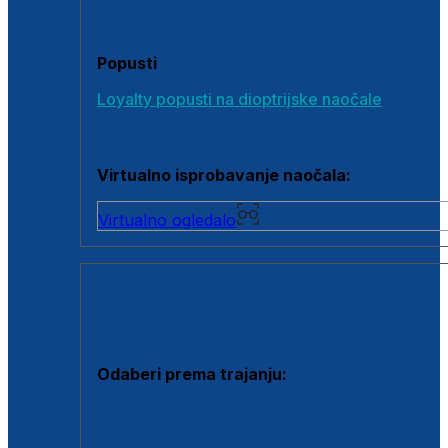
Poklon bonovi
Popusti
Loyalty popusti na dioptrijske naočale
Outlet dioptrijskih naočala
Virtualno isprobavanje naočala:
Virtualno ogledalo
KONTAKTNE LEĆE I OTOPINE
Odaberi prema trajanju:
Jednodnevne leće
Mjesečne leće