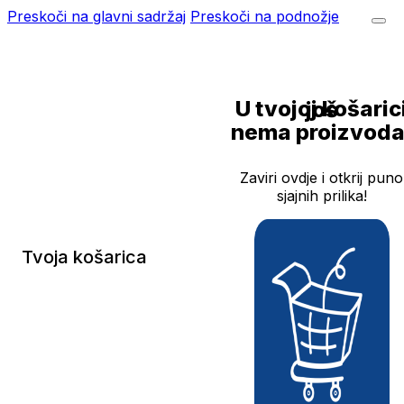
Preskoči na glavni sadržaj
Preskoči na podnožje
U tvojoj košarici još
nema proizvoda
Zaviri ovdje i otkrij puno
sjajnih prilika!
Tvoja košarica