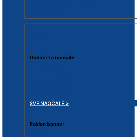
Dodaci za dioptrijske naočale
Poklon bonovi
DODACI
Dodaci za naočale:
Krpice za čišćenje
Kutijice za naočale
Sprejevi za čišćenje
Lančići za naočale
SVE NAOČALE >
Poklon bonovi
Poklon bonovi