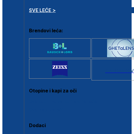
SVE LEĆE >
Brendovi leća:
SVI BRANDOV
Otopine i kapi za oči
Sve otopine za kontaktne leće
Sve kapi za oči
Dodaci