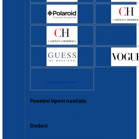
Svi brendovi >
Posebni tipovi naočala:
Okviri s clip-on dodatkom
Dodaci
Dodaci za dioptrijske naočale