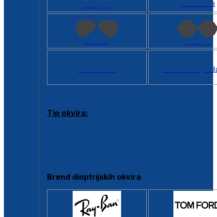
Kvadratan
Cat eye
Aviator
Okrugli
Svi oblici >
Virtualno ogled
Tip okvira:
Puni okvir
Clip-on
Poluokvir
Brend dioptrijskih okvira