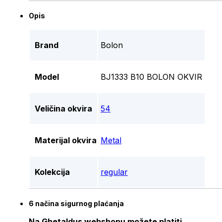
Opis
Brand
Bolon
Model
BJ1333 B10 BOLON OKVIR
Veličina okvira
54
Materijal okvira
Metal
Kolekcija
regular
6 načina sigurnog plaćanja
Na Ghetaldus webshopu možete platiti