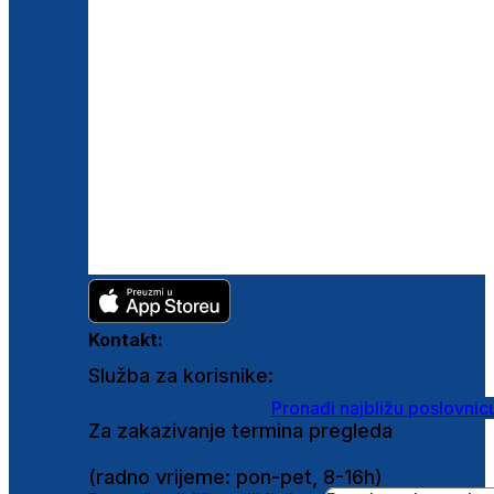
Kontakt:
Služba za korisnike:
shop@ghetaldus.hr
Pronađi najbližu poslovnic
Za zakazivanje termina pregleda
0800 222 025
(radno vrijeme: pon-pet, 8-16h)