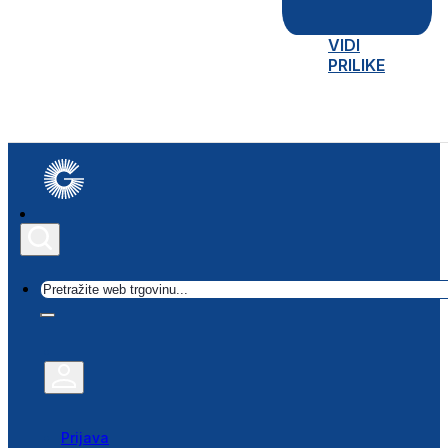
VIDI
PRILIKE
Traži
Prijava