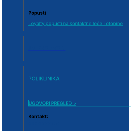
Popusti
Loyalty popusti na kontaktne leće i otopine
SVI PROIZVODI
POLIKLINIKA
UGOVORI PREGLED >
Kontakt:
0800 222 025