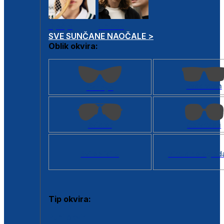
Dječje
Unisex
SVE SUNČANE NAOČALE >
Oblik okvira:
Kvadratan
Cat eye
Aviator
Četvrtasti
Svi oblici >
Virtualno ogled
Tip okvira:
Puni okvir