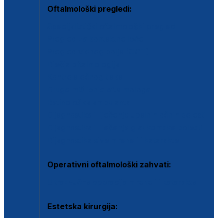
Oftalmološki pregledi:
Specijalistički oftalmološki pregled
Pregled za kontaktne leće
Pregled vidnog polja (OCT)
Dječja oftalmologija
Kontrola očnog tlaka
Drugo mišljenje oftalmologa
Retinološka ambulanta
Dijagnostika i liječenje upalnih očnih bolesti
Dijagnostika i liječenje glaukomske bolesti
Dijagnostika sive mrene ili katarakte
Operativni oftalmološki zahvati:
Ultrazvučna operacija mrene ili katarakta
Estetska kirurgija: