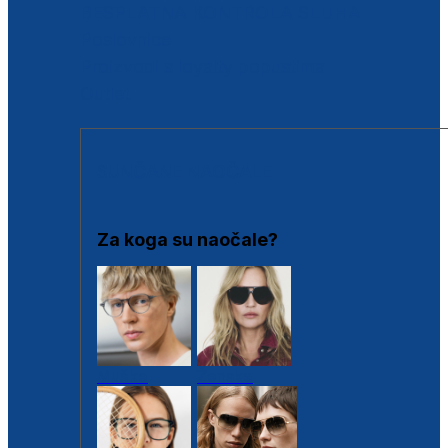
BESPLATNA KONTROLA SLUHA
Poslovnice
Proizvodi s loyalty popustima
Outlet
SUNČANE NAOČALE
Za koga su naočale?
Muške
Ženske