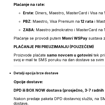
Plaćanje na rate:
Erste
: Diners, Maestro, MasterCard i Visa na
PBZ
: Maestro, Visa Premium na
12 rata
i Mas
ZABA
: Maestro jednokratno i MasterCard na 
Plaćanje se provodi putem
Monri WSPay
sustava z
PLAĆANJE PRI PREUZIMANJU (POUZEĆEM)
Proizvode plaćate
samo novcem u gotovini
tek pr
svoj e-mail te SMS poruku na dan dostave sa svim 
Detalji opcija brze dostave
Opcije dostave:
DPD ili BOX NOW dostava (prosječno, 3-7 radnih
Nakon predaje paketa DPD dostavnoj službi, na SMS 
dostave.