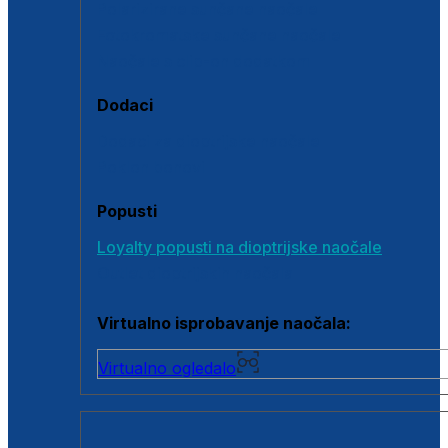
Polarizirane sunčane naočale
Fotokromatske sunčane naočale
Naočale s clip-on dodatkom
Dodaci
Dodaci za dioptrijske naočale
Poklon bonovi
Popusti
Loyalty popusti na dioptrijske naočale
Outlet dioptrijskih naočala
Virtualno isprobavanje naočala:
Virtualno ogledalo