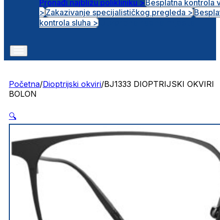
Pronađi najbližu polikliniku >
Besplatna kontrola 
>
Zakazivanje specijalističkog pregleda >
Bespla
Otvorena radna mjesta
kontrola sluha >
Početna
/
Dioptrijski okviri
/
BJ1333 DIOPTRIJSKI OKVIRI
BOLON
🔍