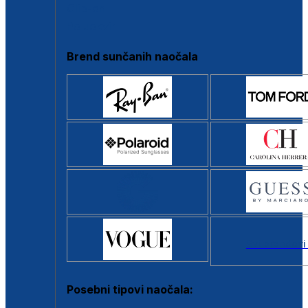
Clip-on
Poluokvir
Brend sunčanih naočala
Svi brendovi
Posebni tipovi naočala: