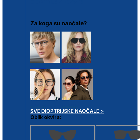
DIOPTRIJSKI OKVIRI
Za koga su naočale?
Muške
Ženske
Dječje
Unisex
SVE DIOPTRIJSKE NAOČALE >
Oblik okvira: