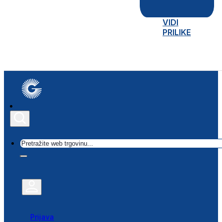
VIDI
PRILIKE
Traži
Prijava