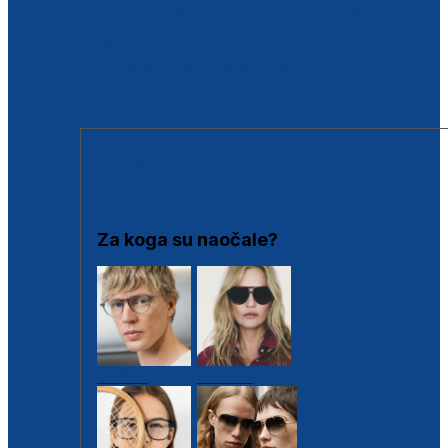
BESPLATNA KONTROLA SLUHA
Poslovnice
Proizvodi s loyalty popustima
Outlet
SUNČANE NAOČALE
Za koga su naočale?
Muške
Ženske