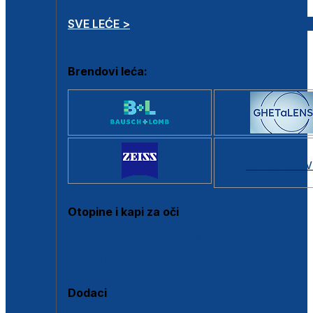
SVE LEĆE >
Brendovi leća:
SVI BRANDOV
Otopine i kapi za oči
Sve otopine za kontaktne leće
Sve kapi za oči
Dodaci