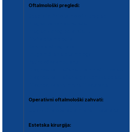
Oftalmološki pregledi:
Specijalistički oftalmološki pregled
Pregled za kontaktne leće
Pregled vidnog polja (OCT)
Dječja oftalmologija
Kontrola očnog tlaka
Drugo mišljenje oftalmologa
Retinološka ambulanta
Dijagnostika i liječenje upalnih očnih bolesti
Dijagnostika i liječenje glaukomske bolesti
Dijagnostika sive mrene ili katarakte
Operativni oftalmološki zahvati:
Ultrazvučna operacija mrene ili katarakta
Estetska kirurgija: