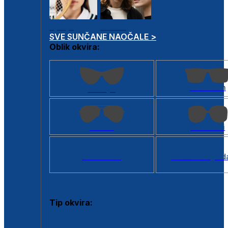
Dječje
Unisex
SVE SUNČANE NAOČALE >
Oblik okvira:
Kvadratan
Cat eye
Aviator
Četvrtasti
Svi oblici >
Virtualno ogled
Tip okvira:
Puni okvir