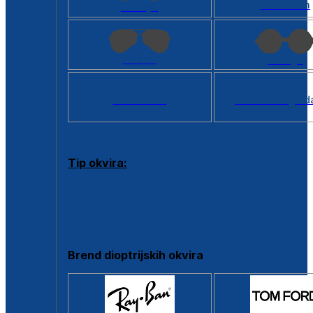
Kvadratan
Cat eye
Aviator
Okrugli
Svi oblici >
Virtualno ogled
Tip okvira:
Puni okvir
Clip-on
Poluokvir
Brend dioptrijskih okvira