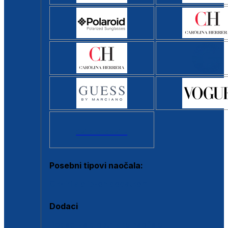
Svi brendovi >
Posebni tipovi naočala:
Okviri s clip-on dodatkom
Dodaci
Dodaci za dioptrijske naočale