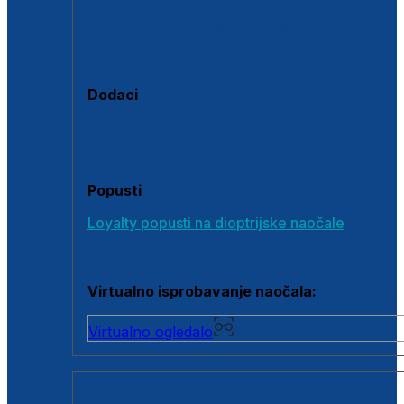
Polarizirane sunčane naočale
Fotokromatske sunčane naočale
Naočale s clip-on dodatkom
Dodaci
Dodaci za dioptrijske naočale
Poklon bonovi
Popusti
Loyalty popusti na dioptrijske naočale
Outlet dioptrijskih naočala
Virtualno isprobavanje naočala:
Virtualno ogledalo