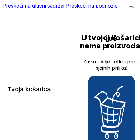
Preskoči na glavni sadržaj
Preskoči na podnožje
U tvojoj košarici još
nema proizvoda
Zaviri ovdje i otkrij puno
sjajnih prilika!
Tvoja košarica