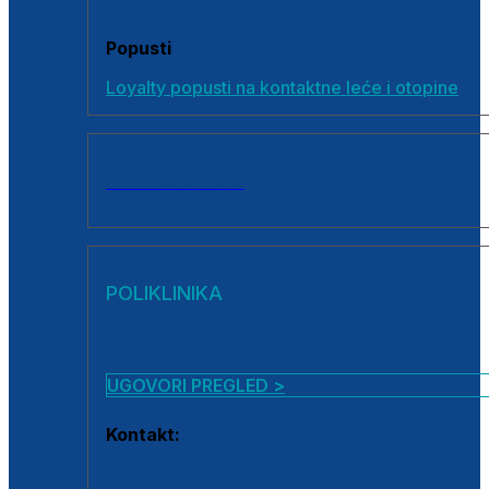
Popusti
Loyalty popusti na kontaktne leće i otopine
SVI PROIZVODI
POLIKLINIKA
UGOVORI PREGLED >
Kontakt:
0800 222 025