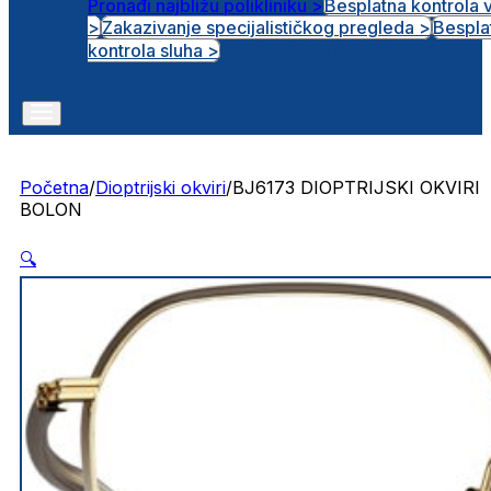
Pronađi najbližu polikliniku >
Besplatna kontrola 
>
Zakazivanje specijalističkog pregleda >
Bespla
Otvorena radna mjesta
kontrola sluha >
Početna
/
Dioptrijski okviri
/
BJ6173 DIOPTRIJSKI OKVIRI
BOLON
🔍