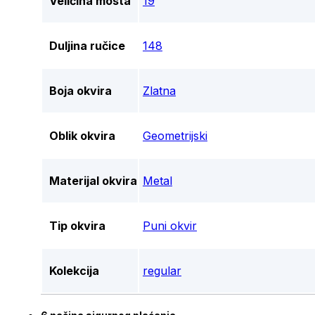
Veličina mosta
19
Duljina ručice
148
Boja okvira
Zlatna
Oblik okvira
Geometrijski
Materijal okvira
Metal
Tip okvira
Puni okvir
Kolekcija
regular