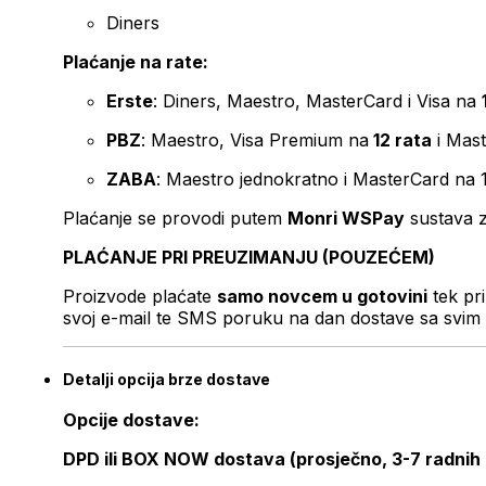
Diners
Plaćanje na rate:
Erste
: Diners, Maestro, MasterCard i Visa na
PBZ
: Maestro, Visa Premium na
12 rata
i Mas
ZABA
: Maestro jednokratno i MasterCard na 
Plaćanje se provodi putem
Monri WSPay
sustava z
PLAĆANJE PRI PREUZIMANJU (POUZEĆEM)
Proizvode plaćate
samo novcem u gotovini
tek pr
svoj e-mail te SMS poruku na dan dostave sa svim 
Detalji opcija brze dostave
Opcije dostave:
DPD ili BOX NOW dostava (prosječno, 3-7 radnih