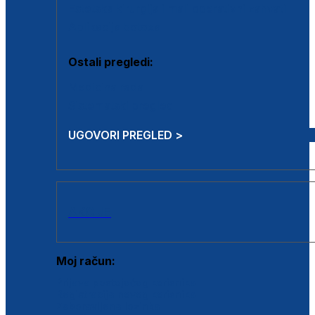
Estetska kirurgija i mali operativni zahvati
Aplikacija botoxa
Ostali pregledi:
Medicina rada
Sistematski pregled
UGOVORI PREGLED >
AKCIJE
Moj račun:
Prijava postojećeg korisnika
Registracija novog korisnika
Zaboravljena lozinka