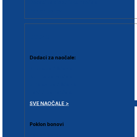
Dodaci za dioptrijske naočale
Poklon bonovi
DODACI
Dodaci za naočale:
Krpice za čišćenje
Kutijice za naočale
Sprejevi za čišćenje
Lančići za naočale
SVE NAOČALE >
Poklon bonovi
Poklon bonovi