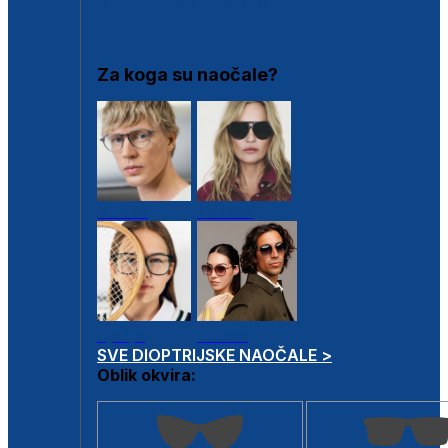
DIOPTRIJSKI OKVIRI
Za koga su naočale?
Muške
Ženske
Dječje
Unisex
SVE DIOPTRIJSKE NAOČALE >
Oblik okvira: