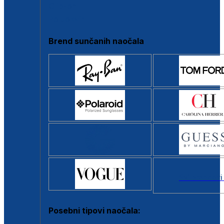
Clip-on
Poluokvir
Brend sunčanih naočala
Svi brendovi
Posebni tipovi naočala: