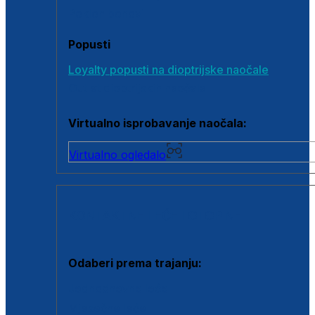
Poklon bonovi
Popusti
Loyalty popusti na dioptrijske naočale
Outlet dioptrijskih naočala
Virtualno isprobavanje naočala:
Virtualno ogledalo
KONTAKTNE LEĆE I OTOPINE
Odaberi prema trajanju:
Jednodnevne leće
Mjesečne leće