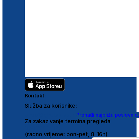
Kontakt:
Služba za korisnike:
shop@ghetaldus.hr
Pronađi najbližu poslovnic
Za zakazivanje termina pregleda
0800 222 025
(radno vrijeme: pon-pet, 8-16h)