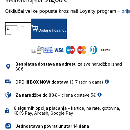
Redovna cijena:
214,00
€
Otključaj velike popuste kroz naš Loyalty program –
pri
BJ6173 DIOPTRIJSKI
OKVIRI
Dodaj u košaricu
BOLON
količina
Besplatna dostava na adresu
za sve narudžbe iznad
80€
DPD ili BOX NOW dostava
(3-7 radnih dana)
Za narudžbe do 80€
– cijena dostave 5€
6 sigurnih opcija plaćanja
– kartice, na rate, gotovina,
KEKS Pay, Aircash, Google Pay
Jednostavan povrat unutar 14 dana