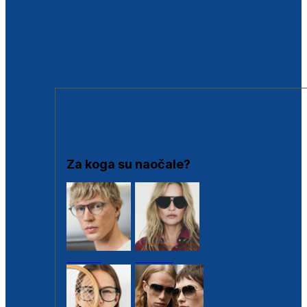
BESPLATNA KONTROLA SLUHA
Poslovnice
Proizvodi s loyalty popustima
Outlet
SUNČANE NAOČALE
Za koga su naočale?
Muške
Ženske