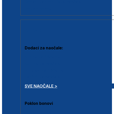
Dodaci za dioptrijske naočale
Poklon bonovi
DODACI
Dodaci za naočale:
Krpice za čišćenje
Kutijice za naočale
Sprejevi za čišćenje
Lančići za naočale
SVE NAOČALE >
Poklon bonovi
Poklon bonovi