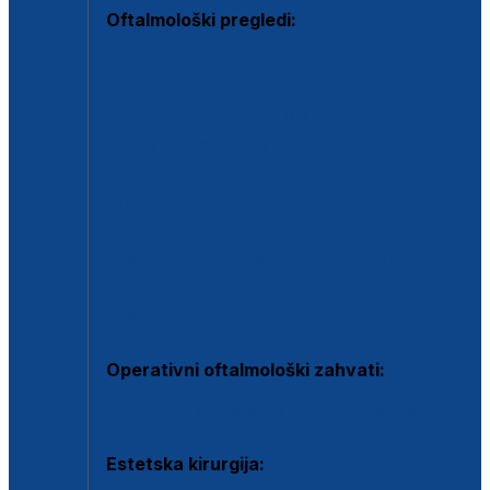
Oftalmološki pregledi:
Specijalistički oftalmološki pregled
Pregled za kontaktne leće
Pregled vidnog polja (OCT)
Dječja oftalmologija
Kontrola očnog tlaka
Drugo mišljenje oftalmologa
Retinološka ambulanta
Dijagnostika i liječenje upalnih očnih bolesti
Dijagnostika i liječenje glaukomske bolesti
Dijagnostika sive mrene ili katarakte
Operativni oftalmološki zahvati:
Ultrazvučna operacija mrene ili katarakta
Estetska kirurgija: