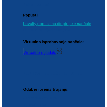
Poklon bonovi
Popusti
Loyalty popusti na dioptrijske naočale
Outlet dioptrijskih naočala
Virtualno isprobavanje naočala:
Virtualno ogledalo
KONTAKTNE LEĆE I OTOPINE
Odaberi prema trajanju:
Jednodnevne leće
Mjesečne leće