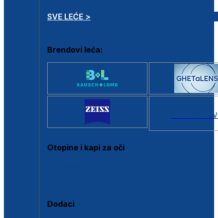
SVE LEĆE >
Brendovi leća:
SVI BRANDOV
Otopine i kapi za oči
Sve otopine za kontaktne leće
Sve kapi za oči
Dodaci