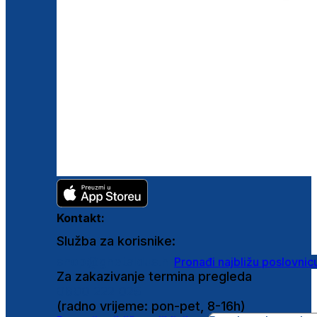
Kontakt:
Služba za korisnike:
shop@ghetaldus.hr
Pronađi najbližu poslovnic
Za zakazivanje termina pregleda
0800 222 025
(radno vrijeme: pon-pet, 8-16h)