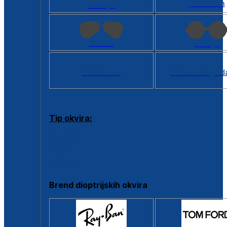
Kvadratan
Cat eye
Aviator
Okrugli
Svi oblici >
Virtualno ogled
Tip okvira:
Puni okvir
Clip-on
Poluokvir
Brend dioptrijskih okvira