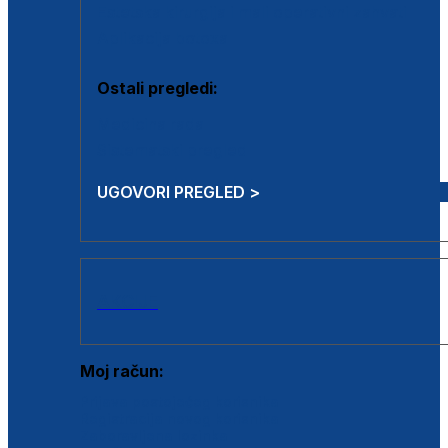
Estetska kirurgija i mali operativni zahvati
Aplikacija botoxa
Ostali pregledi:
Medicina rada
Sistematski pregled
UGOVORI PREGLED >
AKCIJE
Moj račun:
Prijava postojećeg korisnika
Registracija novog korisnika
Zaboravljena lozinka