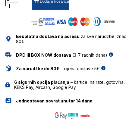
POLARIZIRANE SUNČANE
Dodaj u košaricu
NAOČALE
BOLON
količina
Besplatna dostava na adresu
za sve narudžbe iznad
80€
DPD ili BOX NOW dostava
(3-7 radnih dana)
Za narudžbe do 80€
– cijena dostave 5€
6 sigurnih opcija plaćanja
– kartice, na rate, gotovina,
KEKS Pay, Aircash, Google Pay
Jednostavan povrat unutar 14 dana