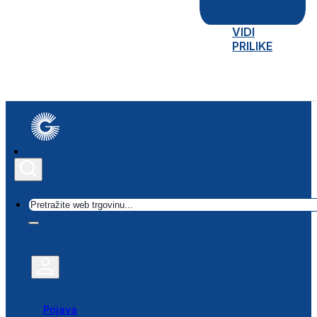
VIDI
PRILIKE
Traži
Prijava