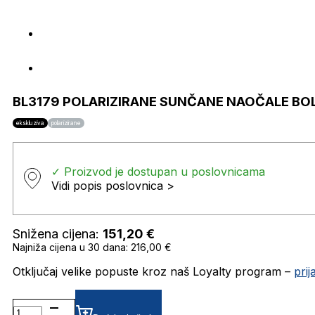
BL3179 POLARIZIRANE SUNČANE NAOČALE BO
ekskluziva
polarizirane
✓ Proizvod je dostupan u poslovnicama
Vidi popis poslovnica >
Snižena cijena:
151,20
€
Najniža cijena u 30 dana: 216,00 €
Otključaj velike popuste kroz naš Loyalty program –
pri
BL3179