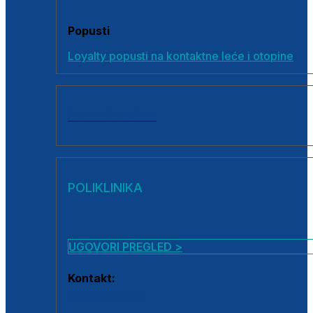
Popusti
Loyalty popusti na kontaktne leće i otopine
SVI PROIZVODI
POLIKLINIKA
UGOVORI PREGLED >
Kontakt:
0800 222 025