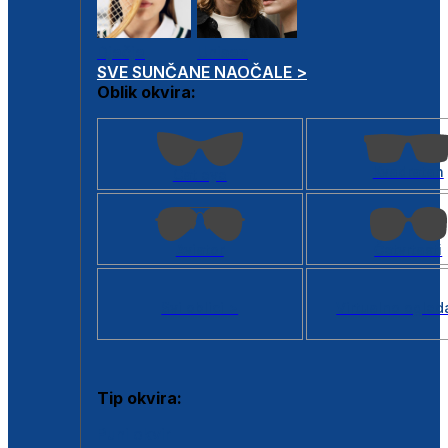
Dječje
Unisex
SVE SUNČANE NAOČALE >
Oblik okvira:
Kvadratan
Cat eye
Aviator
Četvrtasti
Svi oblici >
Virtualno ogled
Tip okvira:
Puni okvir