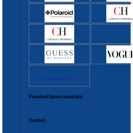
Svi brendovi >
Posebni tipovi naočala:
Okviri s clip-on dodatkom
Dodaci
Dodaci za dioptrijske naočale