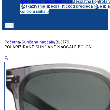
Pronađi najbližu polikliniku >
Besplatna kontrola 
>
Zakazivanje specijalističkog pregleda >
Bespla
Otvorena radna mjesta
kontrola sluha >
Početna
/
Sunčane naočale
/
BL3179
POLARIZIRANE SUNČANE NAOČALE BOLON
🔍