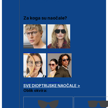
DIOPTRIJSKI OKVIRI
Za koga su naočale?
Muške
Ženske
Dječje
Unisex
SVE DIOPTRIJSKE NAOČALE >
Oblik okvira: