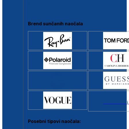
Clip-on
Poluokvir
Brend sunčanih naočala
Svi brendovi
Posebni tipovi naočala: