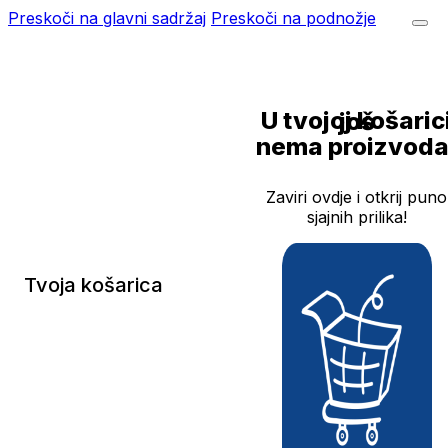
Preskoči na glavni sadržaj
Preskoči na podnožje
U tvojoj košarici još
nema proizvoda
Zaviri ovdje i otkrij puno
sjajnih prilika!
Tvoja košarica