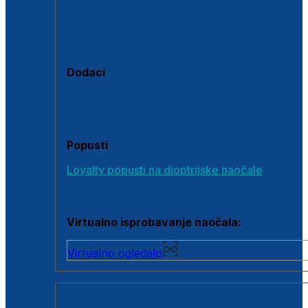
Polarizirane sunčane naočale
Fotokromatske sunčane naočale
Naočale s clip-on dodatkom
Dodaci
Dodaci za dioptrijske naočale
Poklon bonovi
Popusti
Loyalty popusti na dioptrijske naočale
Outlet dioptrijskih naočala
Virtualno isprobavanje naočala:
Virtualno ogledalo