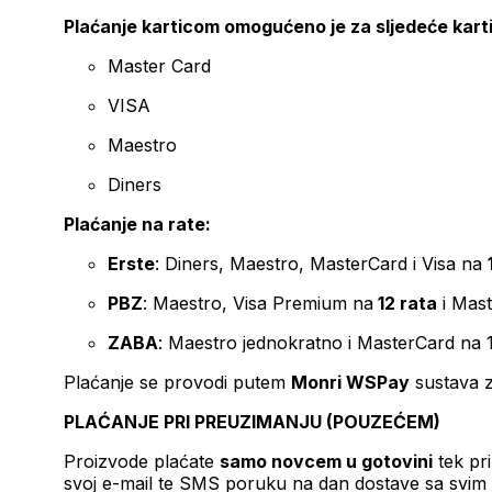
Plaćanje karticom omogućeno je za sljedeće kart
Master Card
VISA
Maestro
Diners
Plaćanje na rate:
Erste
: Diners, Maestro, MasterCard i Visa na
PBZ
: Maestro, Visa Premium na
12 rata
i Mas
ZABA
: Maestro jednokratno i MasterCard na 
Plaćanje se provodi putem
Monri WSPay
sustava z
PLAĆANJE PRI PREUZIMANJU (POUZEĆEM)
Proizvode plaćate
samo novcem u gotovini
tek pr
svoj e-mail te SMS poruku na dan dostave sa svim 