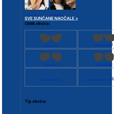
Dječje
Unisex
SVE SUNČANE NAOČALE >
Oblik okvira:
Kvadratan
Cat eye
Aviator
Četvrtasti
Svi oblici >
Virtualno ogled
Tip okvira:
Puni okvir