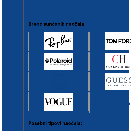
Clip-on
Poluokvir
Brend sunčanih naočala
Svi brendovi
Posebni tipovi naočala: