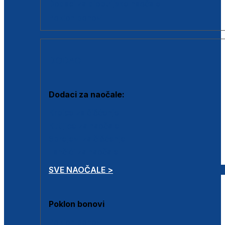
Dodaci za dioptrijske naočale
Poklon bonovi
DODACI
Dodaci za naočale:
Krpice za čišćenje
Kutijice za naočale
Sprejevi za čišćenje
Lančići za naočale
SVE NAOČALE >
Poklon bonovi
Poklon bonovi