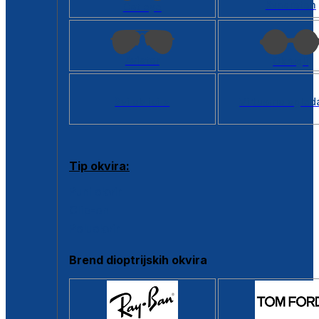
Kvadratan
Cat eye
Aviator
Okrugli
Svi oblici >
Virtualno ogled
Tip okvira:
Puni okvir
Clip-on
Poluokvir
Brend dioptrijskih okvira