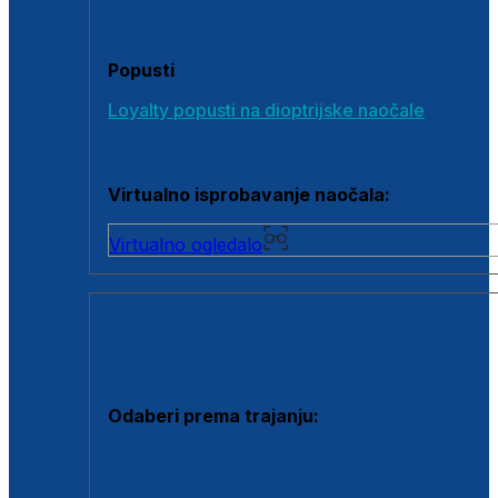
Poklon bonovi
Popusti
Loyalty popusti na dioptrijske naočale
Outlet dioptrijskih naočala
Virtualno isprobavanje naočala:
Virtualno ogledalo
KONTAKTNE LEĆE I OTOPINE
Odaberi prema trajanju:
Jednodnevne leće
Mjesečne leće