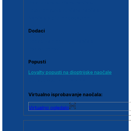
Polarizirane sunčane naočale
Fotokromatske sunčane naočale
Naočale s clip-on dodatkom
Dodaci
Dodaci za dioptrijske naočale
Poklon bonovi
Popusti
Loyalty popusti na dioptrijske naočale
Outlet dioptrijskih naočala
Virtualno isprobavanje naočala:
Virtualno ogledalo