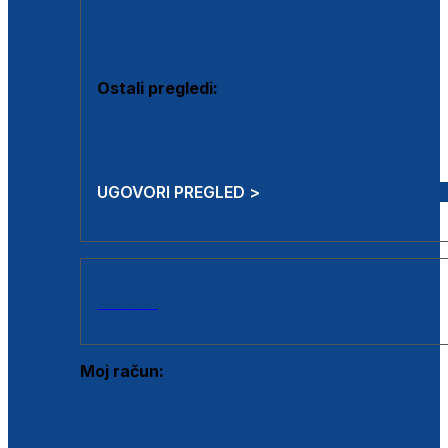
Estetska kirurgija i mali operativni zahvati
Aplikacija botoxa
Ostali pregledi:
Medicina rada
Sistematski pregled
UGOVORI PREGLED >
AKCIJE
Moj račun:
Prijava postojećeg korisnika
Registracija novog korisnika
Zaboravljena lozinka