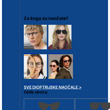
DIOPTRIJSKI OKVIRI
Za koga su naočale?
Muške
Ženske
Dječje
Unisex
SVE DIOPTRIJSKE NAOČALE >
Oblik okvira: