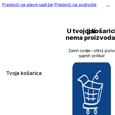
Preskoči na glavni sadržaj
Preskoči na podnožje
U tvojoj košarici još
nema proizvoda
Zaviri ovdje i otkrij puno
sjajnih prilika!
Tvoja košarica