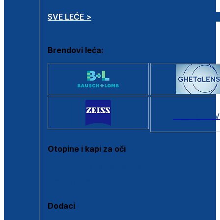
SVE LEĆE >
Brendovi leća:
SVI BRANDOV
Otopine i kapi za oči
Sve otopine za kontaktne leće
Sve kapi za oči
Dodaci