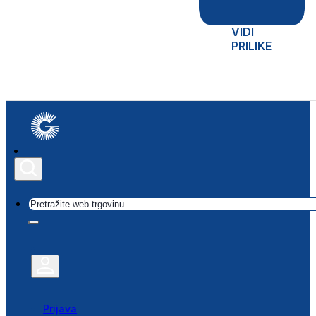
VIDI
PRILIKE
Traži
Prijava