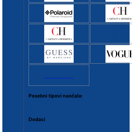
Svi brendovi >
Posebni tipovi naočala:
Okviri s clip-on dodatkom
Dodaci
Dodaci za dioptrijske naočale