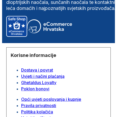
dioptrijskih naočala, sunčanih naočala te kontaktni
leća domaćih i najpoznatijih svjetskih proizvođača.
Korisne informacije
Dostava i povrat
Uvjeti i načini plaćanja
Ghetaldus Loyalty
Poklon bonovi
Opći uvjeti poslovanja i kupnje
Pravila privatnosti
Politika kolačića