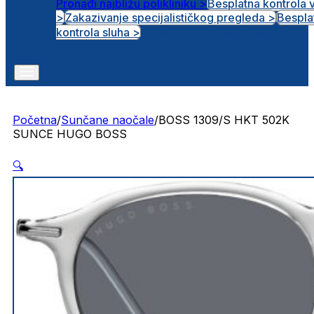
Pronađi najbližu polikliniku >
Besplatna kontrola 
>
Zakazivanje specijalističkog pregleda >
Bespla
Otvorena radna mjesta
kontrola sluha >
Početna
/
Sunčane naočale
/
BOSS 1309/S HKT 502K
SUNCE HUGO BOSS
🔍