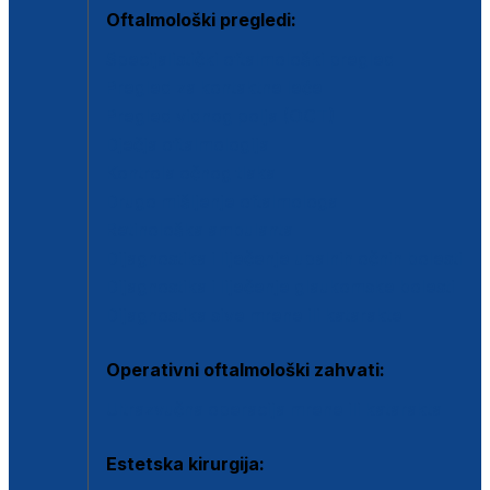
Oftalmološki pregledi:
Specijalistički oftalmološki pregled
Pregled za kontaktne leće
Pregled vidnog polja (OCT)
Dječja oftalmologija
Kontrola očnog tlaka
Drugo mišljenje oftalmologa
Retinološka ambulanta
Dijagnostika i liječenje upalnih očnih bolesti
Dijagnostika i liječenje glaukomske bolesti
Dijagnostika sive mrene ili katarakte
Operativni oftalmološki zahvati:
Ultrazvučna operacija mrene ili katarakta
Estetska kirurgija: