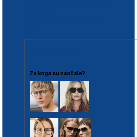
BESPLATNA KONTROLA SLUHA
Poslovnice
Proizvodi s loyalty popustima
Outlet
SUNČANE NAOČALE
Za koga su naočale?
Muške
Ženske