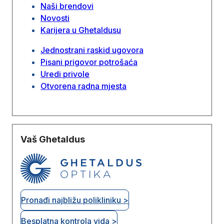
Naši brendovi
Novosti
Karijera u Ghetaldusu
Jednostrani raskid ugovora
Pisani prigovor potrošaća
Uredi privole
Otvorena radna mjesta
Vaš Ghetaldus
Pronađi najbližu polikliniku >
Besplatna kontrola vida >