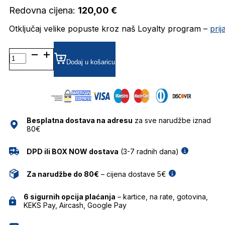
Redovna cijena:
120,00
€
Otključaj velike popuste kroz naš Loyalty program –
pri
BOSS
1309/S
Dodaj u košaricu
HKT
502K
SUNCE
HUGO
BOSS
Besplatna dostava na adresu
za sve narudžbe iznad
količina
80€
DPD ili BOX NOW dostava
(3-7 radnih dana)
Za narudžbe do 80€
– cijena dostave 5€
6 sigurnih opcija plaćanja
– kartice, na rate, gotovina,
KEKS Pay, Aircash, Google Pay