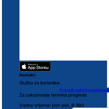
Kontakt:
Služba za korisnike:
shop@ghetaldus.hr
Pronađi najbližu poslovnic
Za zakazivanje termina pregleda
0800 222 025
(radno vrijeme: pon-pet, 8-16h)