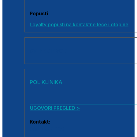
Popusti
Loyalty popusti na kontaktne leće i otopine
SVI PROIZVODI
POLIKLINIKA
UGOVORI PREGLED >
Kontakt:
0800 222 025