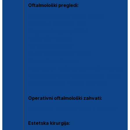
Oftalmološki pregledi:
Specijalistički oftalmološki pregled
Pregled za kontaktne leće
Pregled vidnog polja (OCT)
Dječja oftalmologija
Kontrola očnog tlaka
Drugo mišljenje oftalmologa
Retinološka ambulanta
Dijagnostika i liječenje upalnih očnih bolesti
Dijagnostika i liječenje glaukomske bolesti
Dijagnostika sive mrene ili katarakte
Operativni oftalmološki zahvati:
Ultrazvučna operacija mrene ili katarakta
Estetska kirurgija: