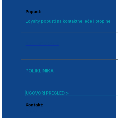
Popusti
Loyalty popusti na kontaktne leće i otopine
SVI PROIZVODI
POLIKLINIKA
UGOVORI PREGLED >
Kontakt:
0800 222 025