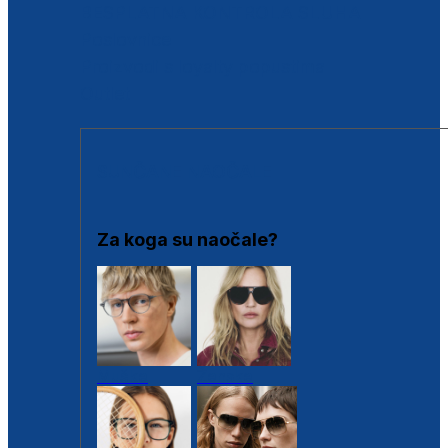
BESPLATNA KONTROLA SLUHA
Poslovnice
Proizvodi s loyalty popustima
Outlet
SUNČANE NAOČALE
Za koga su naočale?
Muške
Ženske