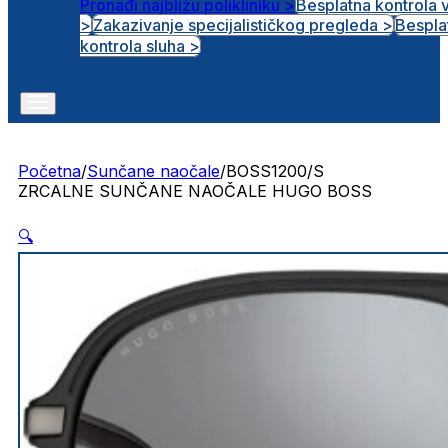
Pronađi najbližu polikliniku >
Besplatna kontrola 
>
Zakazivanje specijalističkog pregleda >
Bespla
Otvorena radna mjesta
kontrola sluha >
Početna
/
Sunčane naočale
/
BOSS1200/S
ZRCALNE SUNČANE NAOČALE HUGO BOSS
🔍