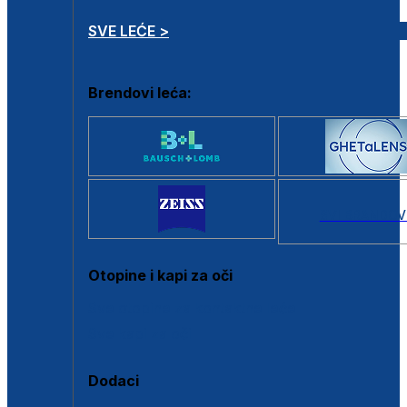
SVE LEĆE >
Brendovi leća:
SVI BRANDOV
Otopine i kapi za oči
Sve otopine za kontaktne leće
Sve kapi za oči
Dodaci