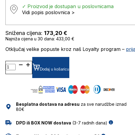
✓ Proizvod je dostupan u poslovnicama
Vidi popis poslovnica >
Snižena cijena:
173,20
€
Najniža cijena u 30 dana: 433,00 €
Otključaj velike popuste kroz naš Loyalty program –
pri
BOSS1200/S
ZRCALNE SUNČANE
Dodaj u košaricu
NAOČALE
HUGO
BOSS
količina
Besplatna dostava na adresu
za sve narudžbe iznad
80€
DPD ili BOX NOW dostava
(3-7 radnih dana)