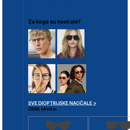
DIOPTRIJSKI OKVIRI
Za koga su naočale?
Muške
Ženske
Dječje
Unisex
SVE DIOPTRIJSKE NAOČALE >
Oblik okvira: