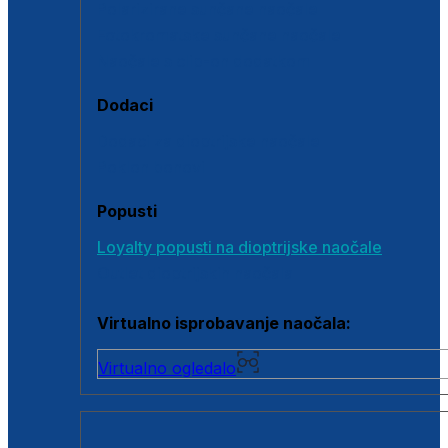
Polarizirane sunčane naočale
Fotokromatske sunčane naočale
Naočale s clip-on dodatkom
Dodaci
Dodaci za dioptrijske naočale
Poklon bonovi
Popusti
Loyalty popusti na dioptrijske naočale
Outlet dioptrijskih naočala
Virtualno isprobavanje naočala:
Virtualno ogledalo