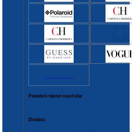
Svi brendovi >
Posebni tipovi naočala:
Okviri s clip-on dodatkom
Dodaci
Dodaci za dioptrijske naočale