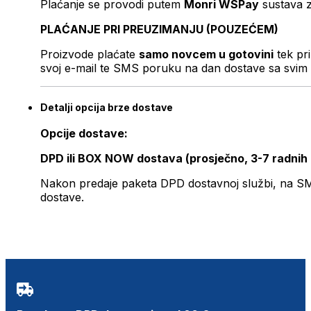
Plaćanje se provodi putem
Monri WSPay
sustava z
PLAĆANJE PRI PREUZIMANJU (POUZEĆEM)
Proizvode plaćate
samo novcem u gotovini
tek pr
svoj e-mail te SMS poruku na dan dostave sa svim 
Detalji opcija brze dostave
Opcije dostave:
DPD ili BOX NOW dostava (prosječno, 3-7 radnih
Nakon predaje paketa DPD dostavnoj službi, na SMS 
dostave.