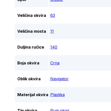
Veličina okvira
63
Veličina mosta
11
Duljina ručice
140
Boja okvira
Crna
Oblik okvira
Navigator
Materijal okvira
Plastika
Tip okvira
Puni okvir