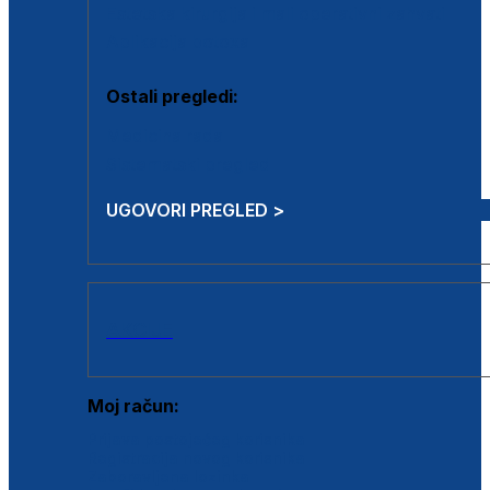
Estetska kirurgija i mali operativni zahvati
Aplikacija botoxa
Ostali pregledi:
Medicina rada
Sistematski pregled
UGOVORI PREGLED >
AKCIJE
Moj račun:
Prijava postojećeg korisnika
Registracija novog korisnika
Zaboravljena lozinka