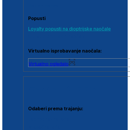
Poklon bonovi
Popusti
Loyalty popusti na dioptrijske naočale
Outlet dioptrijskih naočala
Virtualno isprobavanje naočala:
Virtualno ogledalo
KONTAKTNE LEĆE I OTOPINE
Odaberi prema trajanju:
Jednodnevne leće
Mjesečne leće