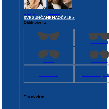
Dječje
Unisex
SVE SUNČANE NAOČALE >
Oblik okvira:
Kvadratan
Cat eye
Aviator
Četvrtasti
Svi oblici >
Virtualno ogled
Tip okvira:
Puni okvir