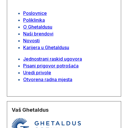
Poslovnice
Poliklinika
O Ghetaldusu
Naši brendovi
Novosti
Karijera u Ghetaldusu
Jednostrani raskid ugovora
Pisani prigovor potrošaća
Uredi privole
Otvorena radna mjesta
Vaš Ghetaldus