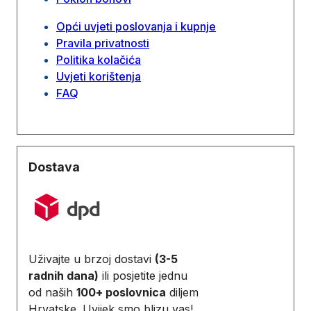
Opći uvjeti poslovanja i kupnje
Pravila privatnosti
Politika kolačića
Uvjeti korištenja
FAQ
Dostava
Uživajte u brzoj dostavi
(3-5
radnih dana)
ili posjetite jednu
od naših
100+ poslovnica
diljem
Hrvatske. Uvijek smo blizu vas!