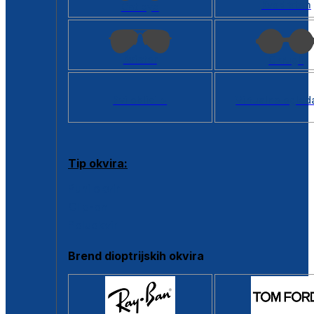
Kvadratan
Cat eye
Aviator
Okrugli
Svi oblici >
Virtualno ogled
Tip okvira:
Puni okvir
Clip-on
Poluokvir
Brend dioptrijskih okvira