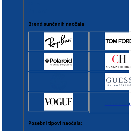
Clip-on
Poluokvir
Brend sunčanih naočala
Svi brendovi
Posebni tipovi naočala: