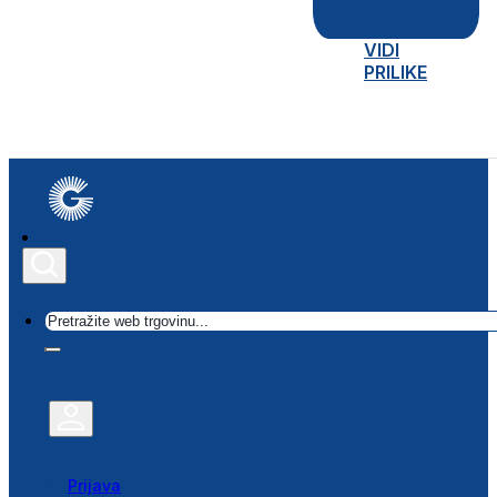
VIDI
PRILIKE
Traži
Prijava