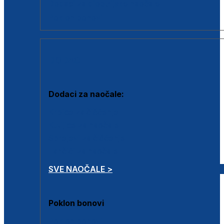
Dodaci za dioptrijske naočale
Poklon bonovi
DODACI
Dodaci za naočale:
Krpice za čišćenje
Kutijice za naočale
Sprejevi za čišćenje
Lančići za naočale
SVE NAOČALE >
Poklon bonovi
Poklon bonovi