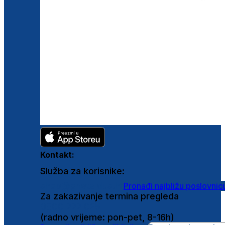
Kontakt:
Služba za korisnike:
shop@ghetaldus.hr
Pronađi najbližu poslovnic
Za zakazivanje termina pregleda
0800 222 025
(radno vrijeme: pon-pet, 8-16h)