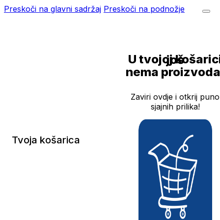
Preskoči na glavni sadržaj
Preskoči na podnožje
U tvojoj košarici još
nema proizvoda
Zaviri ovdje i otkrij puno
sjajnih prilika!
Tvoja košarica