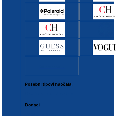
Svi brendovi >
Posebni tipovi naočala:
Okviri s clip-on dodatkom
Dodaci
Dodaci za dioptrijske naočale