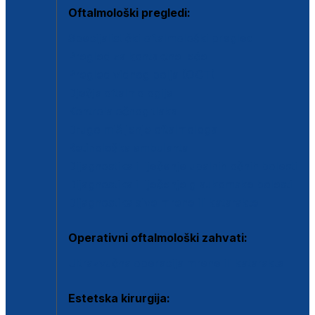
Oftalmološki pregledi:
Specijalistički oftalmološki pregled
Pregled za kontaktne leće
Pregled vidnog polja (OCT)
Dječja oftalmologija
Kontrola očnog tlaka
Drugo mišljenje oftalmologa
Retinološka ambulanta
Dijagnostika i liječenje upalnih očnih bolesti
Dijagnostika i liječenje glaukomske bolesti
Dijagnostika sive mrene ili katarakte
Operativni oftalmološki zahvati:
Ultrazvučna operacija mrene ili katarakta
Estetska kirurgija: