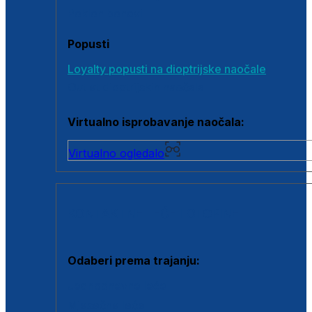
Poklon bonovi
Popusti
Loyalty popusti na dioptrijske naočale
Outlet dioptrijskih naočala
Virtualno isprobavanje naočala:
Virtualno ogledalo
KONTAKTNE LEĆE I OTOPINE
Odaberi prema trajanju:
Jednodnevne leće
Mjesečne leće