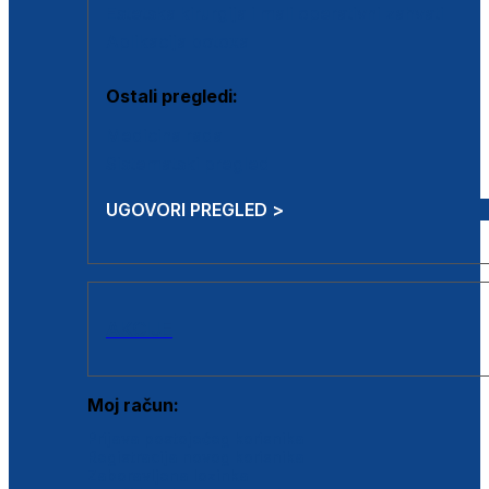
Estetska kirurgija i mali operativni zahvati
Aplikacija botoxa
Ostali pregledi:
Medicina rada
Sistematski pregled
UGOVORI PREGLED >
AKCIJE
Moj račun:
Prijava postojećeg korisnika
Registracija novog korisnika
Zaboravljena lozinka