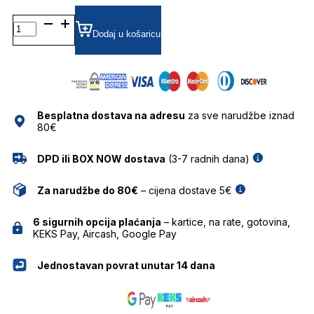
BOSS1247 DIOPTRIJSKI
OKVIRI
Dodaj u košaricu
HUGO
BOSS
količina
Besplatna dostava na adresu
za sve narudžbe iznad
80€
DPD ili BOX NOW dostava
(3-7 radnih dana)
Za narudžbe do 80€
– cijena dostave 5€
6 sigurnih opcija plaćanja
– kartice, na rate, gotovina,
KEKS Pay, Aircash, Google Pay
Jednostavan povrat unutar 14 dana