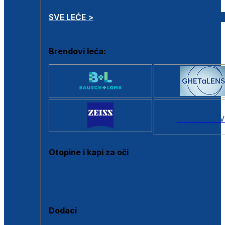
SVE LEĆE >
Brendovi leća:
SVI BRANDOV
Otopine i kapi za oči
Sve otopine za kontaktne leće
Sve kapi za oči
Dodaci