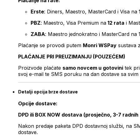
Plaćanje na rate:
Erste
: Diners, Maestro, MasterCard i Visa na
PBZ
: Maestro, Visa Premium na
12 rata
i Mas
ZABA
: Maestro jednokratno i MasterCard na 
Plaćanje se provodi putem
Monri WSPay
sustava z
PLAĆANJE PRI PREUZIMANJU (POUZEĆEM)
Proizvode plaćate
samo novcem u gotovini
tek pr
svoj e-mail te SMS poruku na dan dostave sa svim 
Detalji opcija brze dostave
Opcije dostave:
DPD ili BOX NOW dostava (prosječno, 3-7 radnih
Nakon predaje paketa DPD dostavnoj službi, na SMS 
dostave.