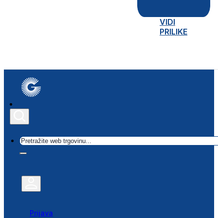
VIDI
PRILIKE
Traži
Prijava