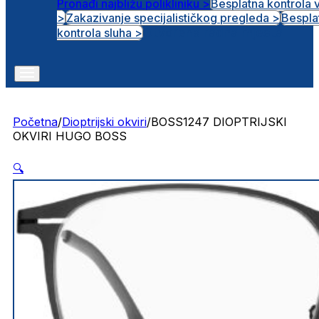
Pronađi najbližu polikliniku >
Besplatna kontrola 
>
Zakazivanje specijalističkog pregleda >
Bespla
Otvorena radna mjesta
kontrola sluha >
Početna
/
Dioptrijski okviri
/
BOSS1247 DIOPTRIJSKI
OKVIRI HUGO BOSS
🔍