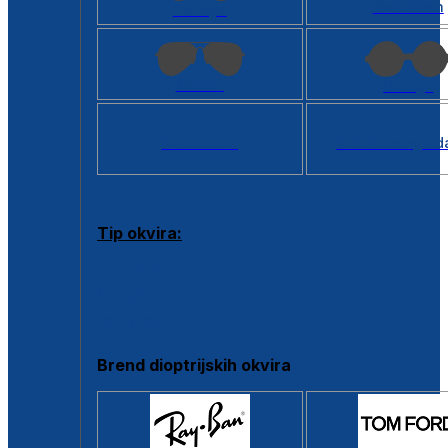
Kvadratan
Cat eye
Aviator
Okrugli
Svi oblici >
Virtualno ogled
Tip okvira:
Puni okvir
Clip-on
Poluokvir
Brend dioptrijskih okvira