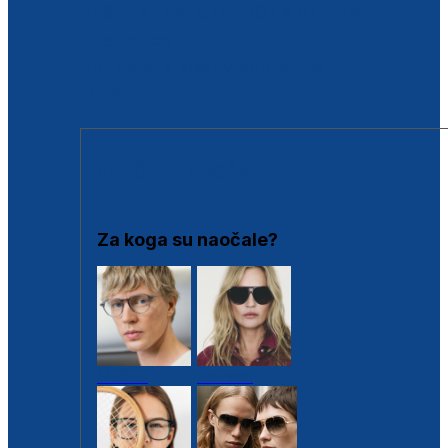
BESPLATNA KONTROLA SLUHA
Poslovnice
Proizvodi s loyalty popustima
Outlet
SUNČANE NAOČALE
Za koga su naočale?
Muške
Ženske