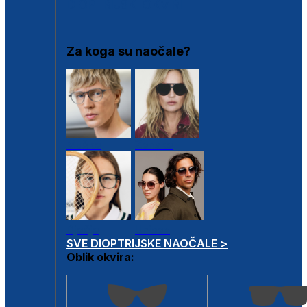
DIOPTRIJSKI OKVIRI
Za koga su naočale?
Muške
Ženske
Dječje
Unisex
SVE DIOPTRIJSKE NAOČALE >
Oblik okvira: