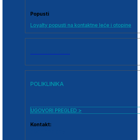
Popusti
Loyalty popusti na kontaktne leće i otopine
SVI PROIZVODI
POLIKLINIKA
UGOVORI PREGLED >
Kontakt:
0800 222 025