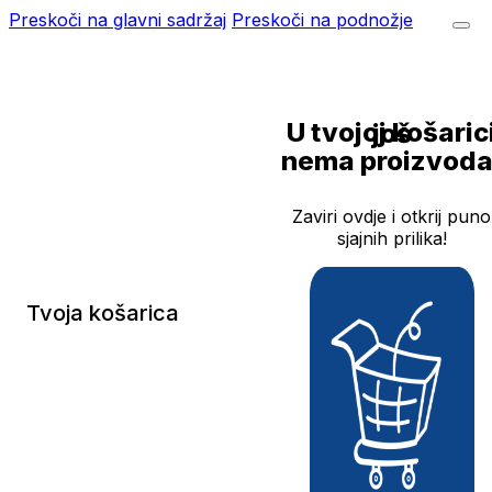
Preskoči na glavni sadržaj
Preskoči na podnožje
U tvojoj košarici još
nema proizvoda
Zaviri ovdje i otkrij puno
sjajnih prilika!
Tvoja košarica