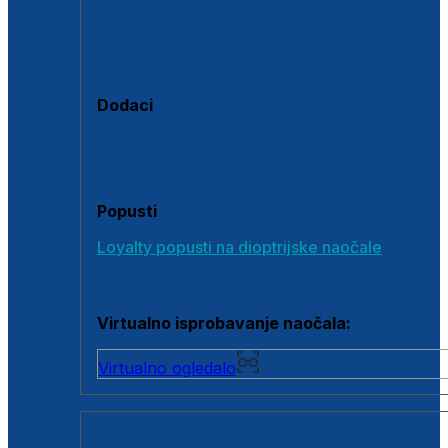
Polarizirane sunčane naočale
Fotokromatske sunčane naočale
Naočale s clip-on dodatkom
Dodaci
Dodaci za dioptrijske naočale
Poklon bonovi
Popusti
Loyalty popusti na dioptrijske naočale
Outlet dioptrijskih naočala
Virtualno isprobavanje naočala:
Virtualno ogledalo