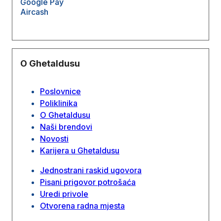
Google Pay
Aircash
O Ghetaldusu
Poslovnice
Poliklinika
O Ghetaldusu
Naši brendovi
Novosti
Karijera u Ghetaldusu
Jednostrani raskid ugovora
Pisani prigovor potrošaća
Uredi privole
Otvorena radna mjesta