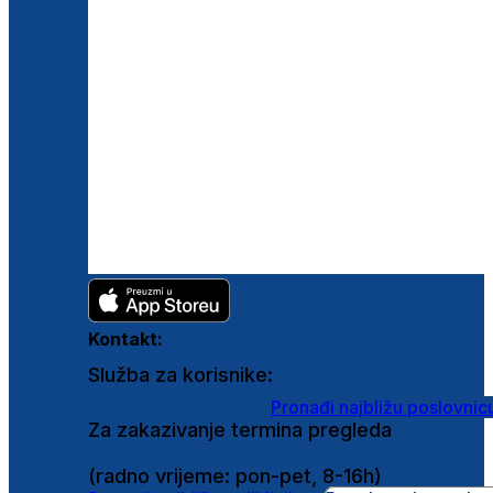
Kontakt:
Služba za korisnike:
shop@ghetaldus.hr
Pronađi najbližu poslovnic
Za zakazivanje termina pregleda
0800 222 025
(radno vrijeme: pon-pet, 8-16h)