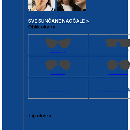
Dječje
Unisex
SVE SUNČANE NAOČALE >
Oblik okvira:
Kvadratan
Cat eye
Aviator
Četvrtasti
Svi oblici >
Virtualno ogled
Tip okvira:
Puni okvir