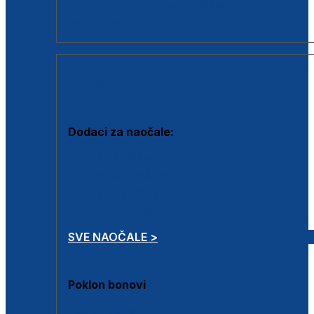
Dodaci za dioptrijske naočale
Poklon bonovi
DODACI
Dodaci za naočale:
Krpice za čišćenje
Kutijice za naočale
Sprejevi za čišćenje
Lančići za naočale
SVE NAOČALE >
Poklon bonovi
Poklon bonovi