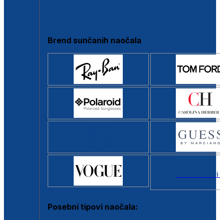
Clip-on
Poluokvir
Brend sunčanih naočala
Svi brendovi
Posebni tipovi naočala: