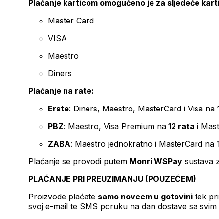
Plaćanje karticom omogućeno je za sljedeće kart
Master Card
VISA
Maestro
Diners
Plaćanje na rate:
Erste
: Diners, Maestro, MasterCard i Visa na
PBZ
: Maestro, Visa Premium na
12 rata
i Mas
ZABA
: Maestro jednokratno i MasterCard na 
Plaćanje se provodi putem
Monri WSPay
sustava z
PLAĆANJE PRI PREUZIMANJU (POUZEĆEM)
Proizvode plaćate
samo novcem u gotovini
tek pr
svoj e-mail te SMS poruku na dan dostave sa svim 