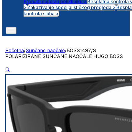
Pronađi najbližu polikliniku >
Besplatna kontrola 
>
Zakazivanje specijalističkog pregleda >
Bespla
Otvorena radna mjesta
kontrola sluha >
Početna
/
Sunčane naočale
/
BOSS1497/S
POLARIZIRANE SUNČANE NAOČALE HUGO BOSS
🔍