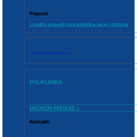
Popusti
Loyalty popusti na kontaktne leće i otopine
SVI PROIZVODI
POLIKLINIKA
UGOVORI PREGLED >
Kontakt:
0800 222 025