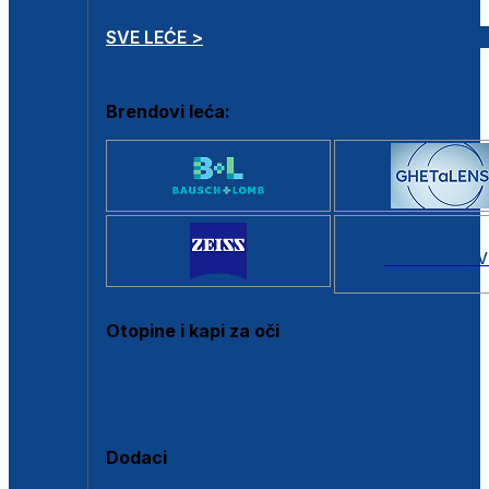
SVE LEĆE >
Brendovi leća:
SVI BRANDOV
Otopine i kapi za oči
Sve otopine za kontaktne leće
Sve kapi za oči
Dodaci