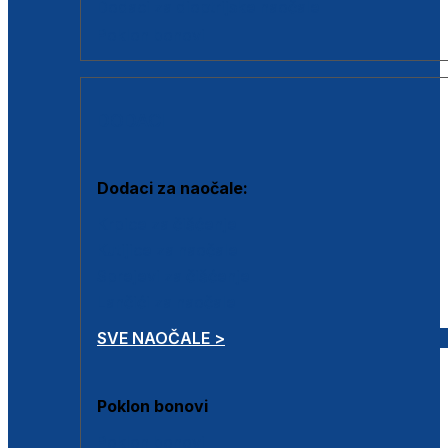
Dodaci za dioptrijske naočale
Poklon bonovi
DODACI
Dodaci za naočale:
Krpice za čišćenje
Kutijice za naočale
Sprejevi za čišćenje
Lančići za naočale
SVE NAOČALE >
Poklon bonovi
Poklon bonovi