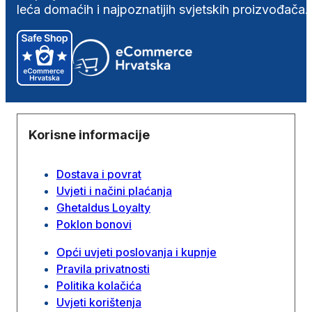
leća domaćih i najpoznatijih svjetskih proizvođača.
Korisne informacije
Dostava i povrat
Uvjeti i načini plaćanja
Ghetaldus Loyalty
Poklon bonovi
Opći uvjeti poslovanja i kupnje
Pravila privatnosti
Politika kolačića
Uvjeti korištenja