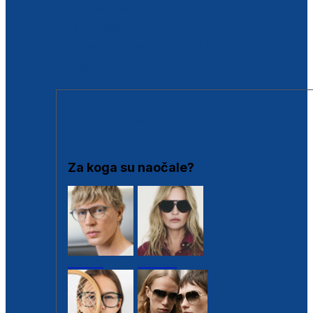
BESPLATNA KONTROLA SLUHA
Poslovnice
Proizvodi s loyalty popustima
Outlet
SUNČANE NAOČALE
Za koga su naočale?
Muške
Ženske