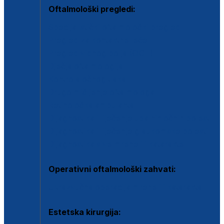
Oftalmološki pregledi:
Specijalistički oftalmološki pregled
Pregled za kontaktne leće
Pregled vidnog polja (OCT)
Dječja oftalmologija
Kontrola očnog tlaka
Drugo mišljenje oftalmologa
Retinološka ambulanta
Dijagnostika i liječenje upalnih očnih bolesti
Dijagnostika i liječenje glaukomske bolesti
Dijagnostika sive mrene ili katarakte
Operativni oftalmološki zahvati:
Ultrazvučna operacija mrene ili katarakta
Estetska kirurgija: