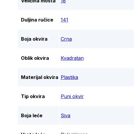
Veličina mosta
18
Duljina ručice
141
Boja okvira
Crna
Oblik okvira
Kvadratan
Materijal okvira
Plastika
Tip okvira
Puni okvir
Boja leće
Siva