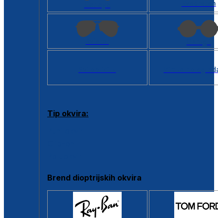
Kvadratan
Cat eye
Aviator
Okrugli
Svi oblici >
Virtualno ogled
Tip okvira:
Puni okvir
Clip-on
Poluokvir
Brend dioptrijskih okvira