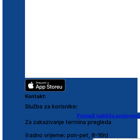
Kontakt:
Služba za korisnike:
shop@ghetaldus.hr
Pronađi najbližu poslovnic
Za zakazivanje termina pregleda
0800 222 025
(radno vrijeme: pon-pet, 8-16h)