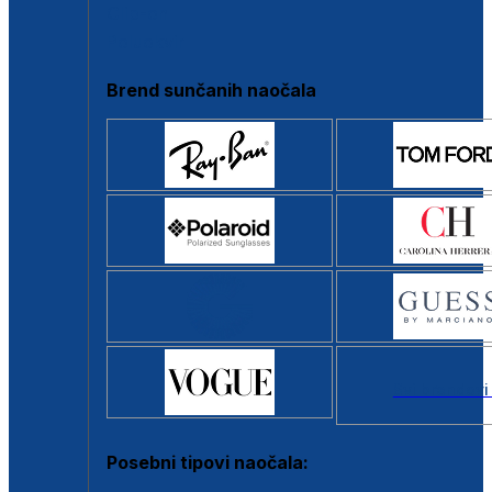
Clip-on
Poluokvir
Brend sunčanih naočala
Svi brendovi
Posebni tipovi naočala: