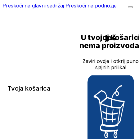
Preskoči na glavni sadržaj
Preskoči na podnožje
U tvojoj košarici još
nema proizvoda
Zaviri ovdje i otkrij puno
sjajnih prilika!
Tvoja košarica