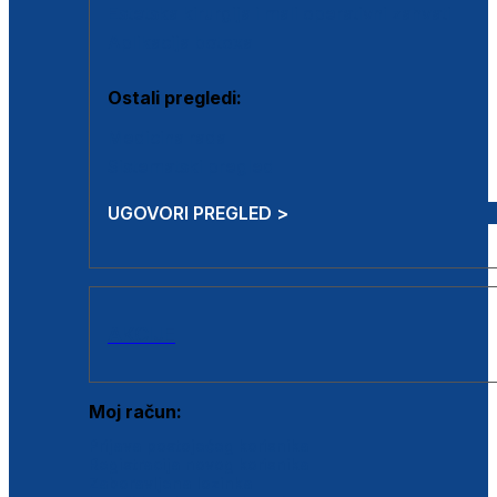
Estetska kirurgija i mali operativni zahvati
Aplikacija botoxa
Ostali pregledi:
Medicina rada
Sistematski pregled
UGOVORI PREGLED >
AKCIJE
Moj račun:
Prijava postojećeg korisnika
Registracija novog korisnika
Zaboravljena lozinka