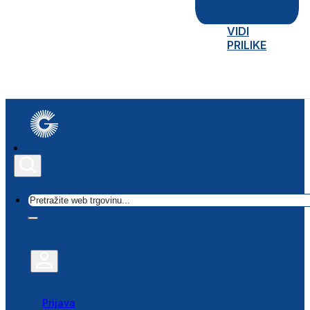
VIDI
PRILIKE
Traži
Prijava