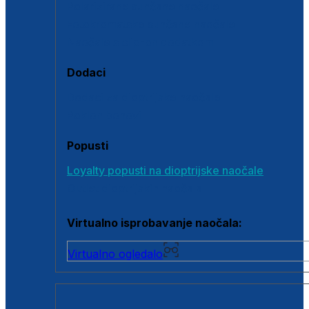
Polarizirane sunčane naočale
Fotokromatske sunčane naočale
Naočale s clip-on dodatkom
Dodaci
Dodaci za dioptrijske naočale
Poklon bonovi
Popusti
Loyalty popusti na dioptrijske naočale
Outlet dioptrijskih naočala
Virtualno isprobavanje naočala:
Virtualno ogledalo