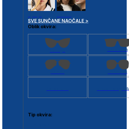
Dječje
Unisex
SVE SUNČANE NAOČALE >
Oblik okvira:
Kvadratan
Cat eye
Aviator
Četvrtasti
Svi oblici >
Virtualno ogled
Tip okvira:
Puni okvir