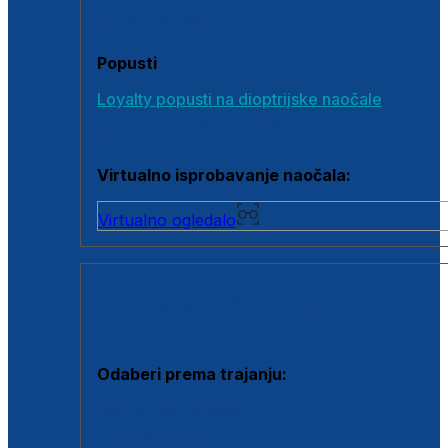
Poklon bonovi
Popusti
Loyalty popusti na dioptrijske naočale
Outlet dioptrijskih naočala
Virtualno isprobavanje naočala:
Virtualno ogledalo
KONTAKTNE LEĆE I OTOPINE
Odaberi prema trajanju:
Jednodnevne leće
Mjesečne leće