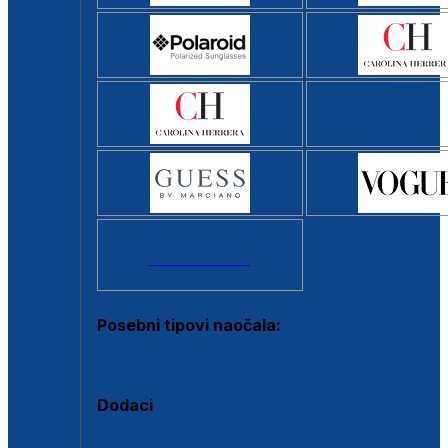
Svi brendovi >
Posebni tipovi naočala:
Okviri s clip-on dodatkom
Dodaci
Dodaci za dioptrijske naočale