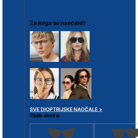
DIOPTRIJSKI OKVIRI
Za koga su naočale?
Muške
Ženske
Dječje
Unisex
SVE DIOPTRIJSKE NAOČALE >
Oblik okvira: