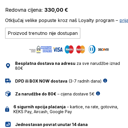
Redovna cijena:
330,00
€
Otključaj velike popuste kroz naš Loyalty program –
pri
Proizvod trenutno nije dostupan
Besplatna dostava na adresu
za sve narudžbe iznad
80€
DPD ili BOX NOW dostava
(3-7 radnih dana)
Za narudžbe do 80€
– cijena dostave 5€
6 sigurnih opcija plaćanja
– kartice, na rate, gotovina,
KEKS Pay, Aircash, Google Pay
Jednostavan povrat unutar 14 dana