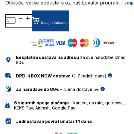
Otključaj velike popuste kroz naš Loyalty program –
pri
BOSS1582 DIOPTRIJSKI
OKVIRI
Dodaj u košaricu
HUGO
BOSS
količina
Besplatna dostava na adresu
za sve narudžbe iznad
80€
DPD ili BOX NOW dostava
(3-7 radnih dana)
Za narudžbe do 80€
– cijena dostave 5€
6 sigurnih opcija plaćanja
– kartice, na rate, gotovina,
KEKS Pay, Aircash, Google Pay
Jednostavan povrat unutar 14 dana