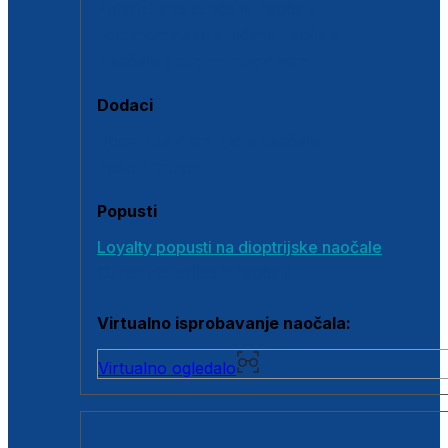
Polarizirane sunčane naočale
Fotokromatske sunčane naočale
Naočale s clip-on dodatkom
Dodaci
Dodaci za dioptrijske naočale
Poklon bonovi
Popusti
Loyalty popusti na dioptrijske naočale
Outlet dioptrijskih naočala
Virtualno isprobavanje naočala:
Virtualno ogledalo