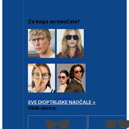
DIOPTRIJSKI OKVIRI
Za koga su naočale?
Muške
Ženske
Dječje
Unisex
SVE DIOPTRIJSKE NAOČALE >
Oblik okvira: