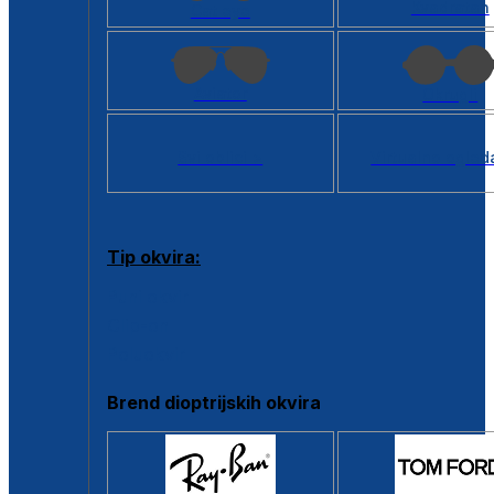
Kvadratan
Cat eye
Aviator
Okrugli
Svi oblici >
Virtualno ogled
Tip okvira:
Puni okvir
Clip-on
Poluokvir
Brend dioptrijskih okvira