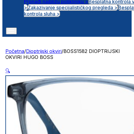
Pronađi najbližu polikliniku >
Besplatna kontrola 
>
Zakazivanje specijalističkog pregleda >
Bespla
Otvorena radna mjesta
kontrola sluha >
Početna
/
Dioptrijski okviri
/
BOSS1582 DIOPTRIJSKI
OKVIRI HUGO BOSS
🔍