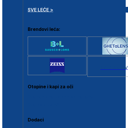
SVE LEĆE >
Brendovi leća:
SVI BRANDOV
Otopine i kapi za oči
Sve otopine za kontaktne leće
Sve kapi za oči
Dodaci