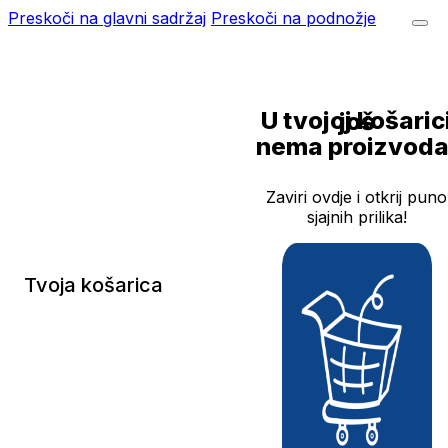
Preskoči na glavni sadržaj
Preskoči na podnožje
U tvojoj košarici još
nema proizvoda
Zaviri ovdje i otkrij puno
sjajnih prilika!
Tvoja košarica