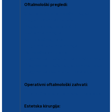
Oftalmološki pregledi:
Specijalistički oftalmološki pregled
Pregled za kontaktne leće
Pregled vidnog polja (OCT)
Dječja oftalmologija
Kontrola očnog tlaka
Drugo mišljenje oftalmologa
Retinološka ambulanta
Dijagnostika i liječenje upalnih očnih bolesti
Dijagnostika i liječenje glaukomske bolesti
Dijagnostika sive mrene ili katarakte
Operativni oftalmološki zahvati:
Ultrazvučna operacija mrene ili katarakta
Estetska kirurgija: