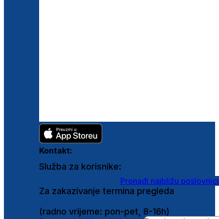
Kontakt:
Služba za korisnike:
shop@ghetaldus.hr
Pronađi najbližu poslovnic
Za zakazivanje termina pregleda
0800 222 025
(radno vrijeme: pon-pet, 8-16h)