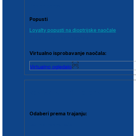
Poklon bonovi
Popusti
Loyalty popusti na dioptrijske naočale
Outlet dioptrijskih naočala
Virtualno isprobavanje naočala:
Virtualno ogledalo
KONTAKTNE LEĆE I OTOPINE
Odaberi prema trajanju:
Jednodnevne leće
Mjesečne leće