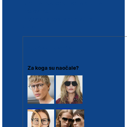
BESPLATNA KONTROLA SLUHA
Poslovnice
Proizvodi s loyalty popustima
Outlet
SUNČANE NAOČALE
Za koga su naočale?
Muške
Ženske