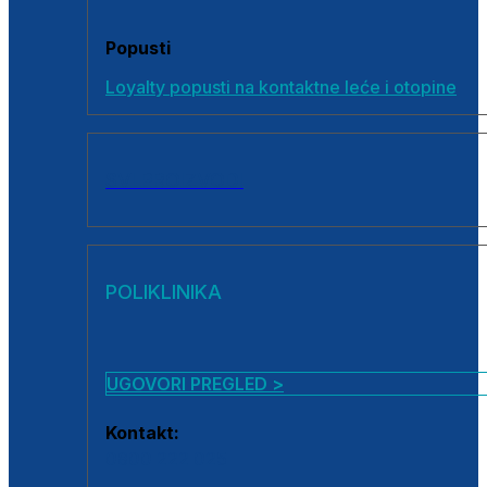
Popusti
Loyalty popusti na kontaktne leće i otopine
SVI PROIZVODI
POLIKLINIKA
UGOVORI PREGLED >
Kontakt:
0800 222 025