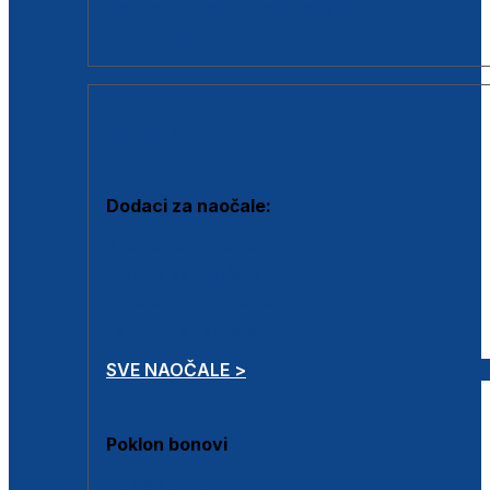
Dodaci za dioptrijske naočale
Poklon bonovi
DODACI
Dodaci za naočale:
Krpice za čišćenje
Kutijice za naočale
Sprejevi za čišćenje
Lančići za naočale
SVE NAOČALE >
Poklon bonovi
Poklon bonovi