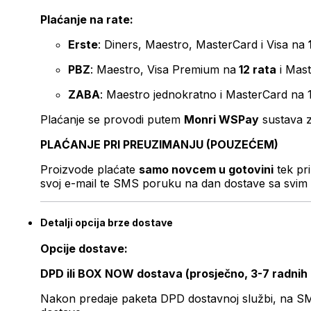
Plaćanje na rate:
Erste
: Diners, Maestro, MasterCard i Visa na
PBZ
: Maestro, Visa Premium na
12 rata
i Mas
ZABA
: Maestro jednokratno i MasterCard na 
Plaćanje se provodi putem
Monri WSPay
sustava z
PLAĆANJE PRI PREUZIMANJU (POUZEĆEM)
Proizvode plaćate
samo novcem u gotovini
tek pr
svoj e-mail te SMS poruku na dan dostave sa svim 
Detalji opcija brze dostave
Opcije dostave:
DPD ili BOX NOW dostava (prosječno, 3-7 radnih
Nakon predaje paketa DPD dostavnoj službi, na SMS 