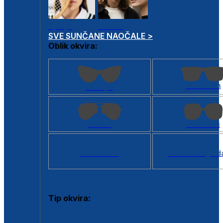
Dječje
Unisex
SVE SUNČANE NAOČALE >
Oblik okvira:
Kvadratan
Cat eye
Aviator
Četvrtasti
Svi oblici >
Virtualno ogled
Tip okvira:
Puni okvir