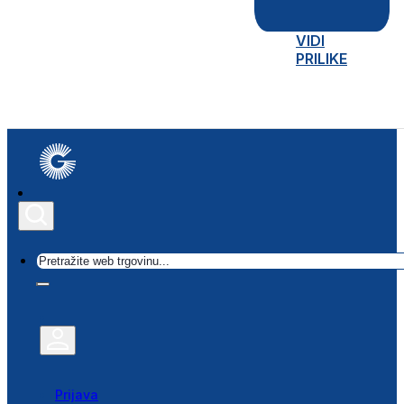
VIDI
PRILIKE
Traži
Prijava