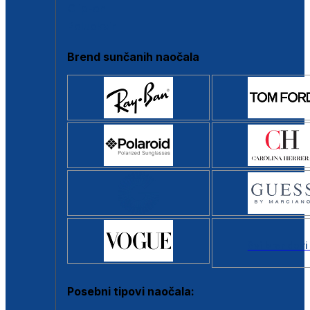
Clip-on
Poluokvir
Brend sunčanih naočala
Svi brendovi
Posebni tipovi naočala: