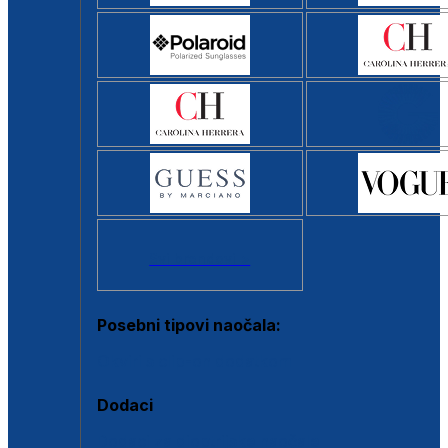
Svi brendovi >
Posebni tipovi naočala:
Okviri s clip-on dodatkom
Dodaci
Dodaci za dioptrijske naočale