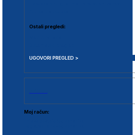
Estetska kirurgija i mali operativni zahvati
Aplikacija botoxa
Ostali pregledi:
Medicina rada
Sistematski pregled
UGOVORI PREGLED >
AKCIJE
Moj račun:
Prijava postojećeg korisnika
Registracija novog korisnika
Zaboravljena lozinka