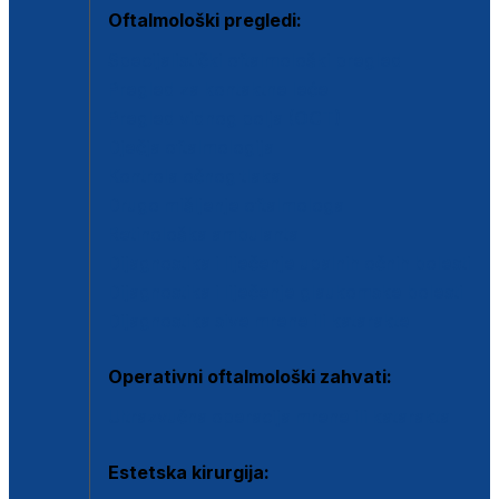
Oftalmološki pregledi:
Specijalistički oftalmološki pregled
Pregled za kontaktne leće
Pregled vidnog polja (OCT)
Dječja oftalmologija
Kontrola očnog tlaka
Drugo mišljenje oftalmologa
Retinološka ambulanta
Dijagnostika i liječenje upalnih očnih bolesti
Dijagnostika i liječenje glaukomske bolesti
Dijagnostika sive mrene ili katarakte
Operativni oftalmološki zahvati:
Ultrazvučna operacija mrene ili katarakta
Estetska kirurgija: