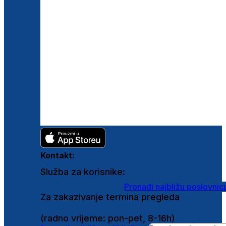
Kontakt:
Služba za korisnike:
shop@ghetaldus.hr
Pronađi najbližu poslovnic
Za zakazivanje termina pregleda
0800 222 025
(radno vrijeme: pon-pet, 8-16h)