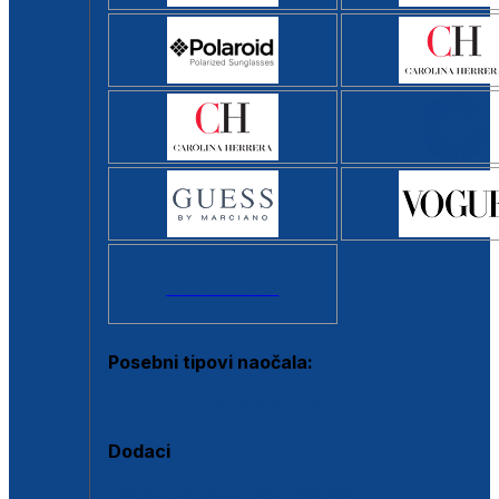
Svi brendovi >
Posebni tipovi naočala:
Okviri s clip-on dodatkom
Dodaci
Dodaci za dioptrijske naočale