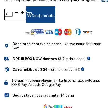
BOSS1633 DIOPTRIJSKI
OKVIRI
Dodaj u košaricu
HUGO
BOSS
količina
Besplatna dostava na adresu
za sve narudžbe iznad
80€
DPD ili BOX NOW dostava
(3-7 radnih dana)
Za narudžbe do 80€
– cijena dostave 5€
6 sigurnih opcija plaćanja
– kartice, na rate, gotovina,
KEKS Pay, Aircash, Google Pay
Jednostavan povrat unutar 14 dana