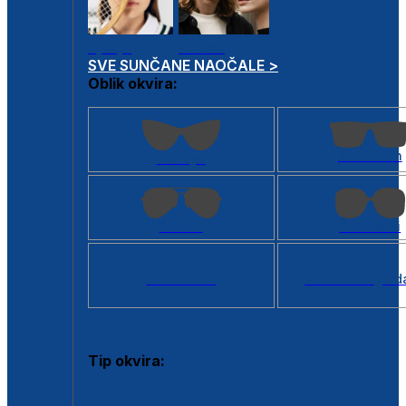
Dječje
Unisex
SVE SUNČANE NAOČALE >
Oblik okvira:
Kvadratan
Cat eye
Aviator
Četvrtasti
Svi oblici >
Virtualno ogled
Tip okvira:
Puni okvir