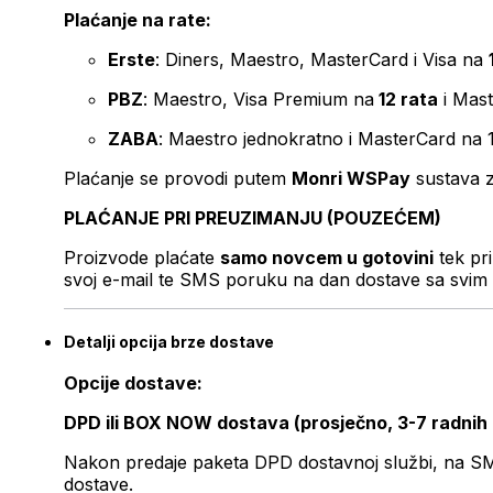
Plaćanje na rate:
Erste
: Diners, Maestro, MasterCard i Visa na
PBZ
: Maestro, Visa Premium na
12 rata
i Mas
ZABA
: Maestro jednokratno i MasterCard na 
Plaćanje se provodi putem
Monri WSPay
sustava z
PLAĆANJE PRI PREUZIMANJU (POUZEĆEM)
Proizvode plaćate
samo novcem u gotovini
tek pr
svoj e-mail te SMS poruku na dan dostave sa svim 
Detalji opcija brze dostave
Opcije dostave:
DPD ili BOX NOW dostava (prosječno, 3-7 radnih
Nakon predaje paketa DPD dostavnoj službi, na SMS 
dostave.