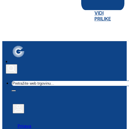
VIDI
PRILIKE
Traži
Prijava