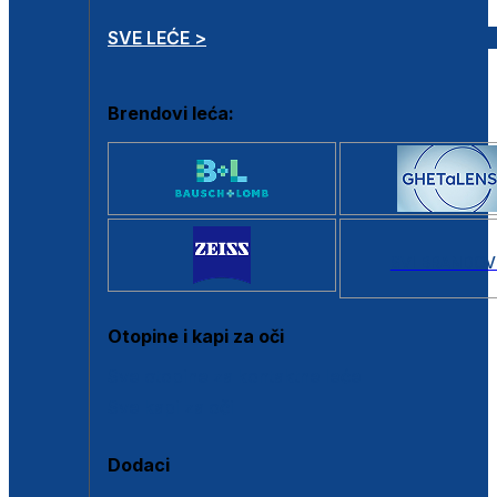
SVE LEĆE >
Brendovi leća:
SVI BRANDOV
Otopine i kapi za oči
Sve otopine za kontaktne leće
Sve kapi za oči
Dodaci