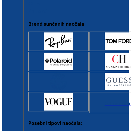
Clip-on
Poluokvir
Brend sunčanih naočala
Svi brendovi
Posebni tipovi naočala: