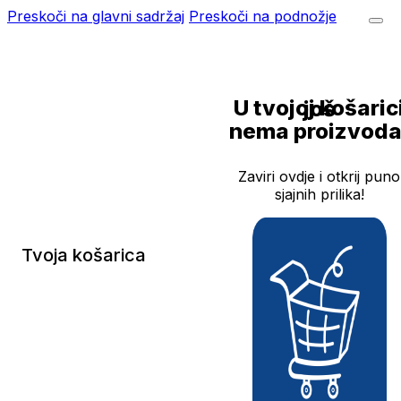
Preskoči na glavni sadržaj
Preskoči na podnožje
U tvojoj košarici još
nema proizvoda
Zaviri ovdje i otkrij puno
sjajnih prilika!
Tvoja košarica