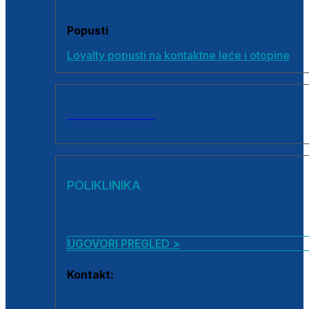
Popusti
Loyalty popusti na kontaktne leće i otopine
SVI PROIZVODI
POLIKLINIKA
UGOVORI PREGLED >
Kontakt:
0800 222 025