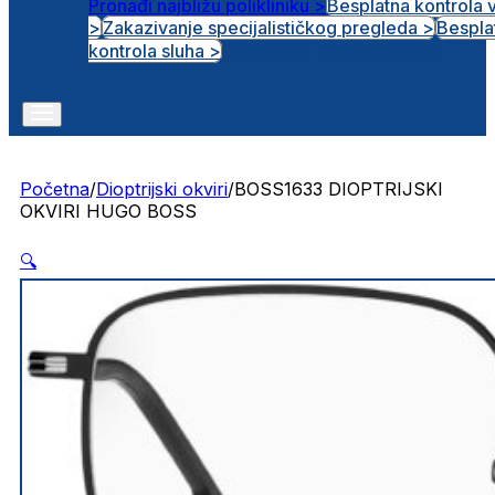
Pronađi najbližu polikliniku >
Besplatna kontrola 
>
Zakazivanje specijalističkog pregleda >
Bespla
Otvorena radna mjesta
kontrola sluha >
Početna
/
Dioptrijski okviri
/
BOSS1633 DIOPTRIJSKI
OKVIRI HUGO BOSS
🔍