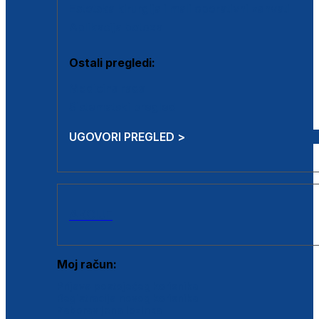
Estetska kirurgija i mali operativni zahvati
Aplikacija botoxa
Ostali pregledi:
Medicina rada
Sistematski pregled
UGOVORI PREGLED >
AKCIJE
Moj račun:
Prijava postojećeg korisnika
Registracija novog korisnika
Zaboravljena lozinka