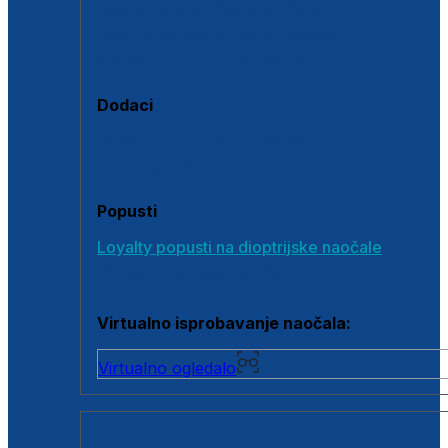
Polarizirane sunčane naočale
Fotokromatske sunčane naočale
Naočale s clip-on dodatkom
Dodaci
Dodaci za dioptrijske naočale
Poklon bonovi
Popusti
Loyalty popusti na dioptrijske naočale
Outlet dioptrijskih naočala
Virtualno isprobavanje naočala:
Virtualno ogledalo