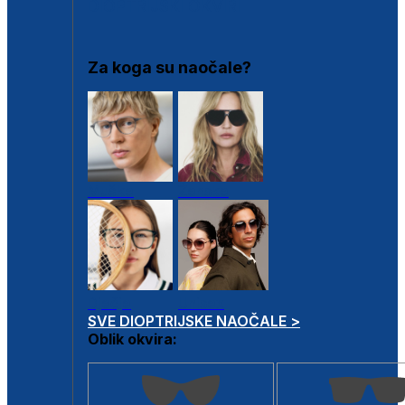
DIOPTRIJSKI OKVIRI
Za koga su naočale?
Muške
Ženske
Dječje
Unisex
SVE DIOPTRIJSKE NAOČALE >
Oblik okvira: