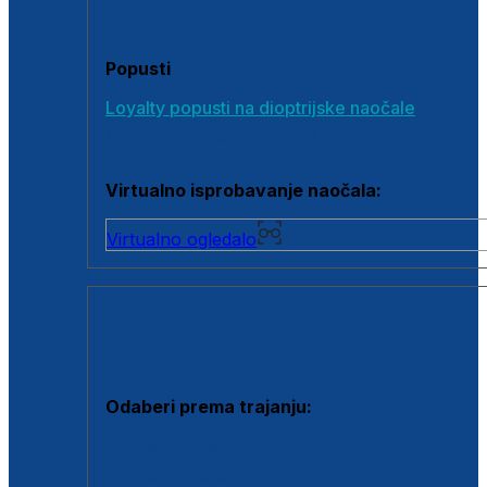
Poklon bonovi
Popusti
Loyalty popusti na dioptrijske naočale
Outlet dioptrijskih naočala
Virtualno isprobavanje naočala:
Virtualno ogledalo
KONTAKTNE LEĆE I OTOPINE
Odaberi prema trajanju:
Jednodnevne leće
Mjesečne leće