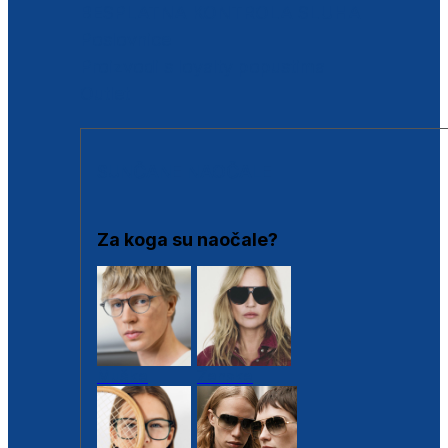
BESPLATNA KONTROLA SLUHA
Poslovnice
Proizvodi s loyalty popustima
Outlet
SUNČANE NAOČALE
Za koga su naočale?
Muške
Ženske