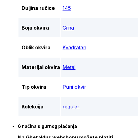
Duljina ručice
145
Boja okvira
Crna
Oblik okvira
Kvadratan
Materijal okvira
Metal
Tip okvira
Puni okvir
Kolekcija
regular
6 načina sigurnog plaćanja
Na Ghetaldus webshopu možete platiti