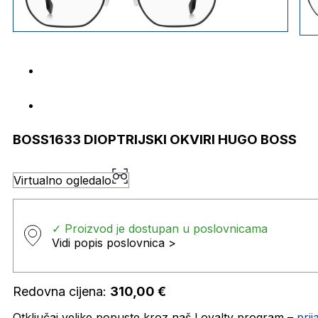
BOSS1633 DIOPTRIJSKI OKVIRI HUGO BOSS
Virtualno ogledalo
✓ Proizvod je dostupan u poslovnicama
Vidi popis poslovnica >
Redovna cijena:
310,00
€
Otključaj velike popuste kroz naš Loyalty program –
pri