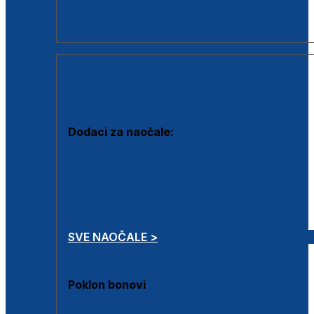
Dodaci za dioptrijske naočale
Poklon bonovi
DODACI
Dodaci za naočale:
Krpice za čišćenje
Kutijice za naočale
Sprejevi za čišćenje
Lančići za naočale
SVE NAOČALE >
Poklon bonovi
Poklon bonovi