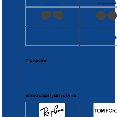
Kvadratan
Cat eye
Aviator
Okrugli
Svi oblici >
Virtualno ogled
Tip okvira:
Puni okvir
Clip-on
Poluokvir
Brend dioptrijskih okvira