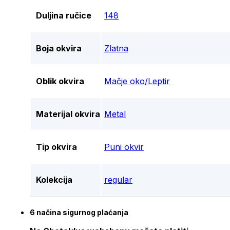
Duljina ručice
148
Boja okvira
Zlatna
Oblik okvira
Mačje oko/Leptir
Materijal okvira
Metal
Tip okvira
Puni okvir
Kolekcija
regular
6 načina sigurnog plaćanja