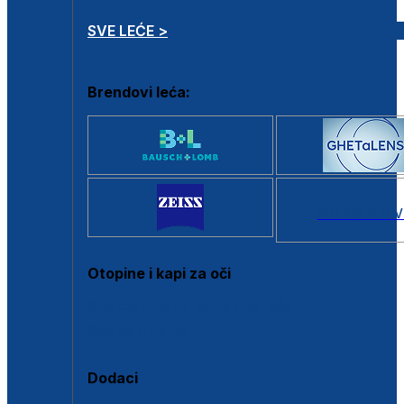
SVE LEĆE >
Brendovi leća:
SVI BRANDOV
Otopine i kapi za oči
Sve otopine za kontaktne leće
Sve kapi za oči
Dodaci