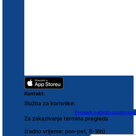
Kontakt:
Služba za korisnike:
shop@ghetaldus.hr
Pronađi najbližu poslovnic
Za zakazivanje termina pregleda
0800 222 025
(radno vrijeme: pon-pet, 8-16h)