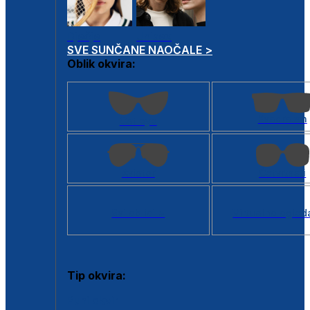
Dječje
Unisex
SVE SUNČANE NAOČALE >
Oblik okvira:
Kvadratan
Cat eye
Aviator
Četvrtasti
Svi oblici >
Virtualno ogled
Tip okvira:
Puni okvir