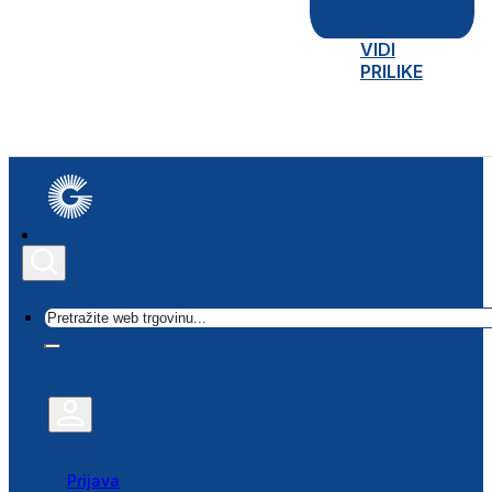
VIDI
PRILIKE
Traži
Prijava