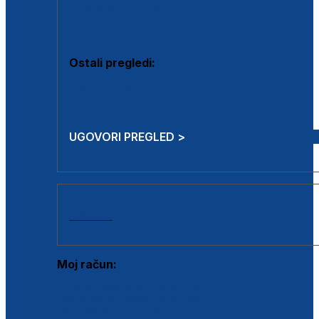
Estetska kirurgija i mali operativni zahvati
Aplikacija botoxa
Ostali pregledi:
Medicina rada
Sistematski pregled
UGOVORI PREGLED >
AKCIJE
Moj račun:
Prijava postojećeg korisnika
Registracija novog korisnika
Zaboravljena lozinka