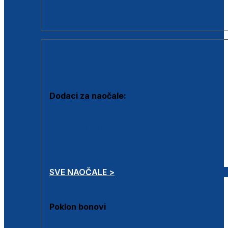
Dodaci za dioptrijske naočale
Poklon bonovi
DODACI
Dodaci za naočale:
Krpice za čišćenje
Kutijice za naočale
Sprejevi za čišćenje
Lančići za naočale
SVE NAOČALE >
Poklon bonovi
Poklon bonovi