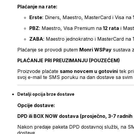
Plaćanje na rate:
Erste
: Diners, Maestro, MasterCard i Visa na
PBZ
: Maestro, Visa Premium na
12 rata
i Mas
ZABA
: Maestro jednokratno i MasterCard na 
Plaćanje se provodi putem
Monri WSPay
sustava z
PLAĆANJE PRI PREUZIMANJU (POUZEĆEM)
Proizvode plaćate
samo novcem u gotovini
tek pr
svoj e-mail te SMS poruku na dan dostave sa svim 
Detalji opcija brze dostave
Opcije dostave:
DPD ili BOX NOW dostava (prosječno, 3-7 radnih
Nakon predaje paketa DPD dostavnoj službi, na SMS 
dostave.