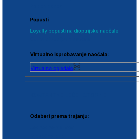
Poklon bonovi
Popusti
Loyalty popusti na dioptrijske naočale
Outlet dioptrijskih naočala
Virtualno isprobavanje naočala:
Virtualno ogledalo
KONTAKTNE LEĆE I OTOPINE
Odaberi prema trajanju:
Jednodnevne leće
Mjesečne leće