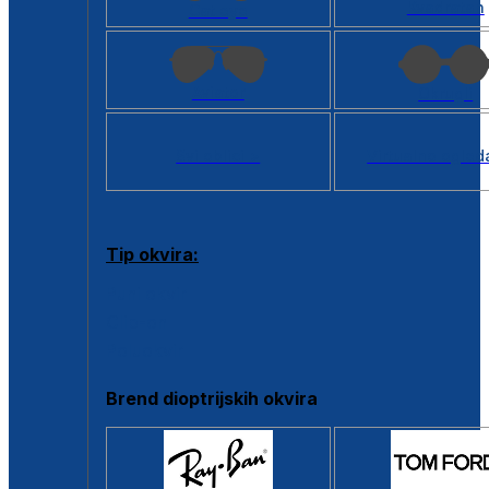
Kvadratan
Cat eye
Aviator
Okrugli
Svi oblici >
Virtualno ogled
Tip okvira:
Puni okvir
Clip-on
Poluokvir
Brend dioptrijskih okvira