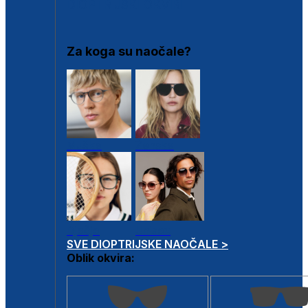
DIOPTRIJSKI OKVIRI
Za koga su naočale?
Muške
Ženske
Dječje
Unisex
SVE DIOPTRIJSKE NAOČALE >
Oblik okvira: