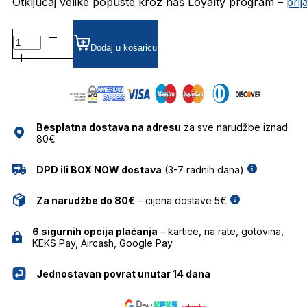
Otključaj velike popuste kroz naš Loyalty program –
pri
BT6035 DIOPTRIJSKI
OKVIRI
Dodaj u košaricu
BOLON
količina
Besplatna dostava na adresu
za sve narudžbe iznad
80€
DPD ili BOX NOW dostava
(3-7 radnih dana)
Za narudžbe do 80€
– cijena dostave 5€
6 sigurnih opcija plaćanja
– kartice, na rate, gotovina,
KEKS Pay, Aircash, Google Pay
Jednostavan povrat unutar 14 dana