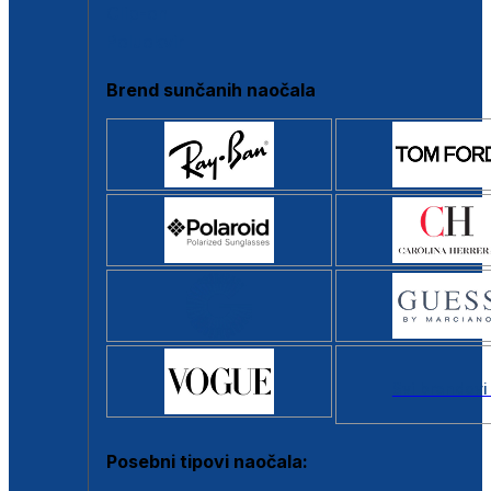
Clip-on
Poluokvir
Brend sunčanih naočala
Svi brendovi
Posebni tipovi naočala: