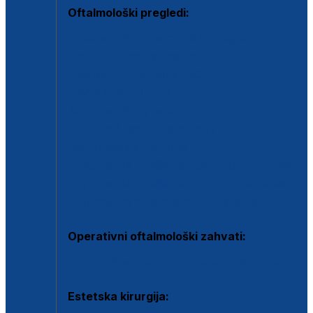
Oftalmološki pregledi:
Specijalistički oftalmološki pregled
Pregled za kontaktne leće
Pregled vidnog polja (OCT)
Dječja oftalmologija
Kontrola očnog tlaka
Drugo mišljenje oftalmologa
Retinološka ambulanta
Dijagnostika i liječenje upalnih očnih bolesti
Dijagnostika i liječenje glaukomske bolesti
Dijagnostika sive mrene ili katarakte
Operativni oftalmološki zahvati:
Ultrazvučna operacija mrene ili katarakta
Estetska kirurgija: