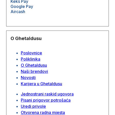
Keks Pay
Google Pay
Aircash
O Ghetaldusu
Poslovnice
Poliklinika
O Ghetaldusu
Naši brendovi
Novosti
Karijera u Ghetaldusu
Jednostrani raskid ugovora
Pisani prigovor potrošaća
Uredi privole
Otvorena radna mjesta