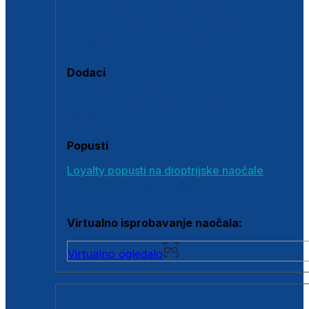
Polarizirane sunčane naočale
Fotokromatske sunčane naočale
Naočale s clip-on dodatkom
Dodaci
Dodaci za dioptrijske naočale
Poklon bonovi
Popusti
Loyalty popusti na dioptrijske naočale
Outlet dioptrijskih naočala
Virtualno isprobavanje naočala:
Virtualno ogledalo