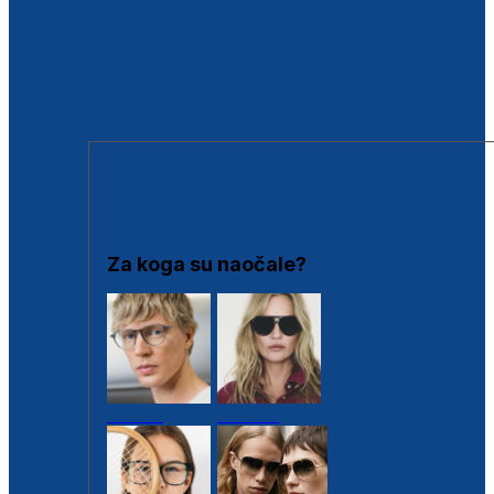
BESPLATNA KONTROLA SLUHA
Poslovnice
Proizvodi s loyalty popustima
Outlet
SUNČANE NAOČALE
Za koga su naočale?
Muške
Ženske