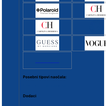
Svi brendovi >
Posebni tipovi naočala:
Okviri s clip-on dodatkom
Dodaci
Dodaci za dioptrijske naočale