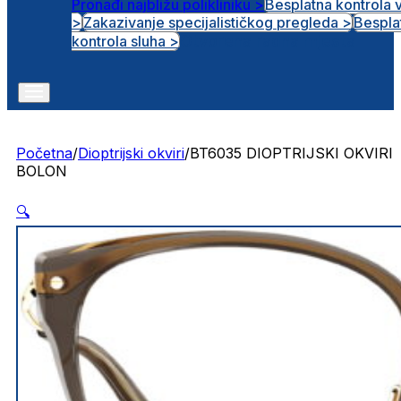
Pronađi najbližu polikliniku >
Besplatna kontrola 
>
Zakazivanje specijalističkog pregleda >
Bespla
Otvorena radna mjesta
kontrola sluha >
Početna
/
Dioptrijski okviri
/
BT6035 DIOPTRIJSKI OKVIRI
BOLON
🔍