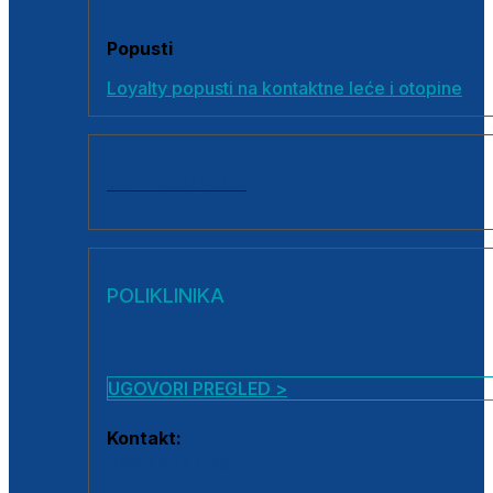
Popusti
Loyalty popusti na kontaktne leće i otopine
SVI PROIZVODI
POLIKLINIKA
UGOVORI PREGLED >
Kontakt:
0800 222 025