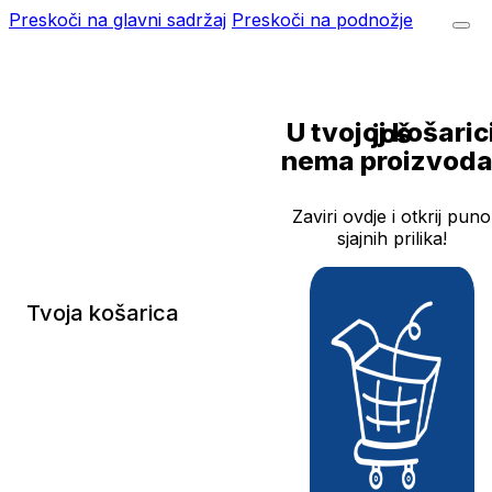
Preskoči na glavni sadržaj
Preskoči na podnožje
U tvojoj košarici još
nema proizvoda
Zaviri ovdje i otkrij puno
sjajnih prilika!
Tvoja košarica