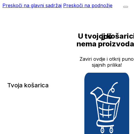
Preskoči na glavni sadržaj
Preskoči na podnožje
U tvojoj košarici još
nema proizvoda
Zaviri ovdje i otkrij puno
sjajnih prilika!
Tvoja košarica