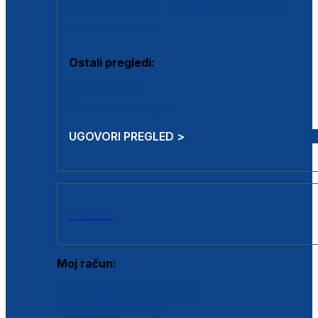
Estetska kirurgija i mali operativni zahvati
Aplikacija botoxa
Ostali pregledi:
Medicina rada
Sistematski pregled
UGOVORI PREGLED >
AKCIJE
Moj račun:
Prijava postojećeg korisnika
Registracija novog korisnika
Zaboravljena lozinka