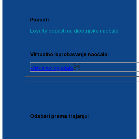
Poklon bonovi
Popusti
Loyalty popusti na dioptrijske naočale
Outlet dioptrijskih naočala
Virtualno isprobavanje naočala:
Virtualno ogledalo
KONTAKTNE LEĆE I OTOPINE
Odaberi prema trajanju:
Jednodnevne leće
Mjesečne leće