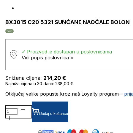
BX3015 C20 5321 SUNČANE NAOČALE BOLON
novo
✓ Proizvod je dostupan u poslovnicama
Vidi popis poslovnica >
Snižena cijena:
214,20
€
Najniža cijena u 30 dana: 238,00 €
Otključaj velike popuste kroz naš Loyalty program –
pri
BX3015
C20
Dodaj u košaricu
5321
SUNČANE
NAOČALE