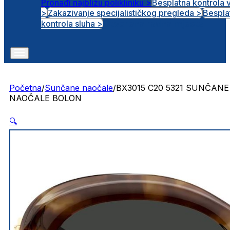
Pronađi najbližu polikliniku >
Besplatna kontrola 
>
Zakazivanje specijalističkog pregleda >
Bespla
Otvorena radna mjesta
kontrola sluha >
Početna
/
Sunčane naočale
/
BX3015 C20 5321 SUNČANE
NAOČALE BOLON
🔍