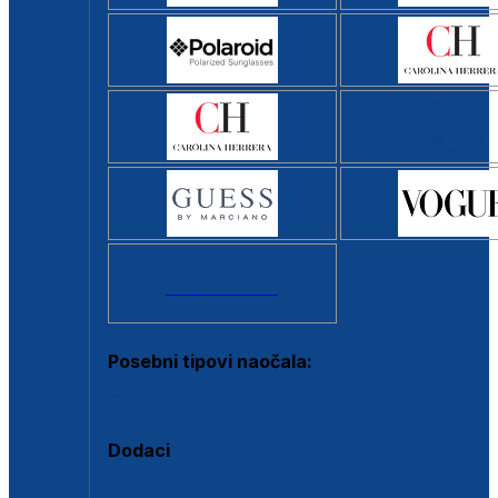
Svi brendovi >
Posebni tipovi naočala:
Okviri s clip-on dodatkom
Dodaci
Dodaci za dioptrijske naočale