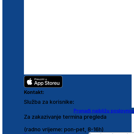
Kontakt:
Služba za korisnike:
shop@ghetaldus.hr
Pronađi najbližu poslovnic
Za zakazivanje termina pregleda
0800 222 025
(radno vrijeme: pon-pet, 8-16h)