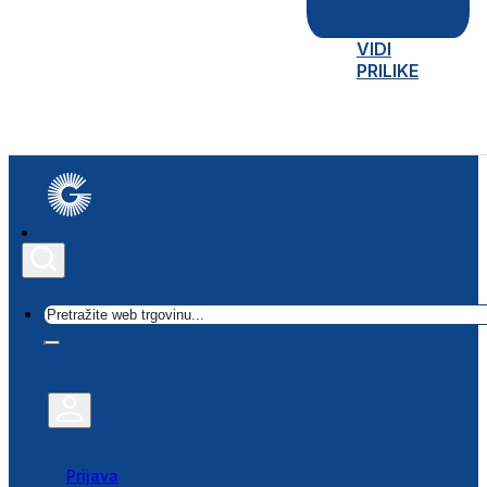
VIDI
PRILIKE
Traži
Prijava