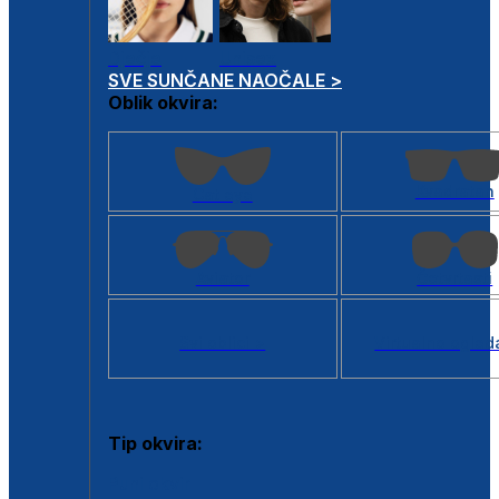
Dječje
Unisex
SVE SUNČANE NAOČALE >
Oblik okvira:
Kvadratan
Cat eye
Aviator
Četvrtasti
Svi oblici >
Virtualno ogled
Tip okvira:
Puni okvir