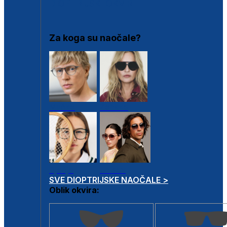
DIOPTRIJSKI OKVIRI
Za koga su naočale?
Muške
Ženske
Dječje
Unisex
SVE DIOPTRIJSKE NAOČALE >
Oblik okvira: