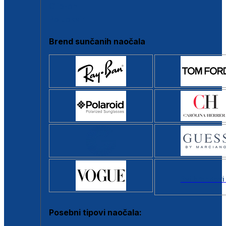
Clip-on
Poluokvir
Brend sunčanih naočala
Svi brendovi
Posebni tipovi naočala: