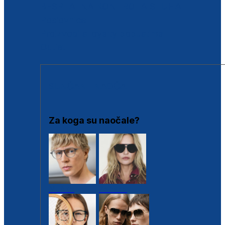
BESPLATNA KONTROLA SLUHA
Poslovnice
Proizvodi s loyalty popustima
Outlet
SUNČANE NAOČALE
Za koga su naočale?
Muške
Ženske