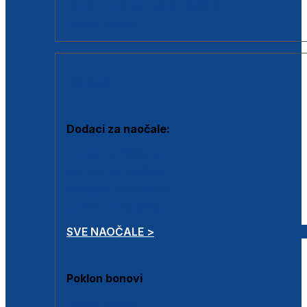
Dodaci za dioptrijske naočale
Poklon bonovi
DODACI
Dodaci za naočale:
Krpice za čišćenje
Kutijice za naočale
Sprejevi za čišćenje
Lančići za naočale
SVE NAOČALE >
Poklon bonovi
Poklon bonovi