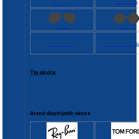
Kvadratan
Cat eye
Aviator
Okrugli
Svi oblici >
Virtualno ogled
Tip okvira:
Puni okvir
Clip-on
Poluokvir
Brend dioptrijskih okvira