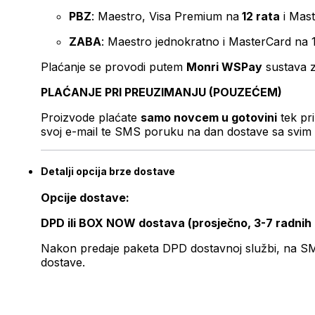
PBZ
: Maestro, Visa Premium na
12 rata
i Mas
ZABA
: Maestro jednokratno i MasterCard na 
Plaćanje se provodi putem
Monri WSPay
sustava z
PLAĆANJE PRI PREUZIMANJU (POUZEĆEM)
Proizvode plaćate
samo novcem u gotovini
tek pr
svoj e-mail te SMS poruku na dan dostave sa svim 
Detalji opcija brze dostave
Opcije dostave:
DPD ili BOX NOW dostava (prosječno, 3-7 radnih
Nakon predaje paketa DPD dostavnoj službi, na SMS 
dostave.