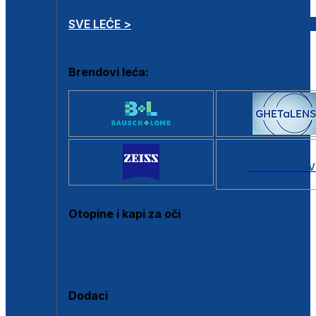
SVE LEĆE >
Brendovi leća:
SVI BRANDOV
Otopine i kapi za oči
Sve otopine za kontaktne leće
Sve kapi za oči
Dodaci