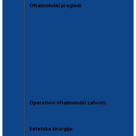
Oftalmološki pregledi:
Specijalistički oftalmološki pregled
Pregled za kontaktne leće
Pregled vidnog polja (OCT)
Dječja oftalmologija
Kontrola očnog tlaka
Drugo mišljenje oftalmologa
Retinološka ambulanta
Dijagnostika i liječenje upalnih očnih bolesti
Dijagnostika i liječenje glaukomske bolesti
Dijagnostika sive mrene ili katarakte
Operativni oftalmološki zahvati:
Ultrazvučna operacija mrene ili katarakta
Estetska kirurgija: