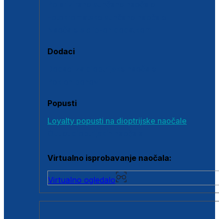
Polarizirane sunčane naočale
Fotokromatske sunčane naočale
Naočale s clip-on dodatkom
Dodaci
Dodaci za dioptrijske naočale
Poklon bonovi
Popusti
Loyalty popusti na dioptrijske naočale
Outlet dioptrijskih naočala
Virtualno isprobavanje naočala:
Virtualno ogledalo