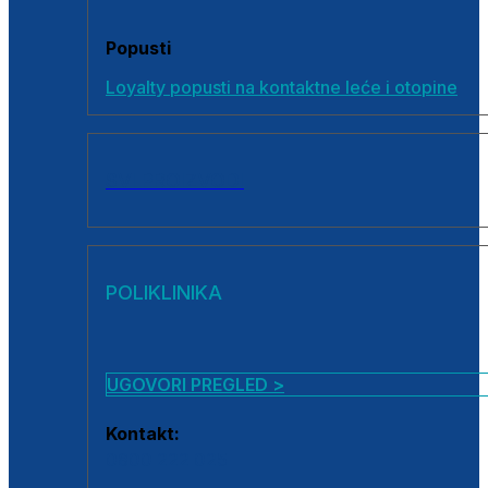
Popusti
Loyalty popusti na kontaktne leće i otopine
SVI PROIZVODI
POLIKLINIKA
UGOVORI PREGLED >
Kontakt:
0800 222 025