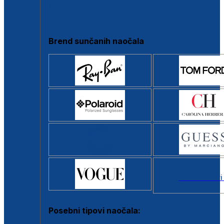
Clip-on
Poluokvir
Brend sunčanih naočala
Svi brendovi
Posebni tipovi naočala: