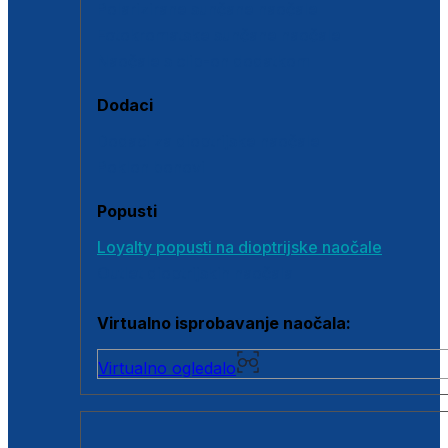
Polarizirane sunčane naočale
Fotokromatske sunčane naočale
Naočale s clip-on dodatkom
Dodaci
Dodaci za dioptrijske naočale
Poklon bonovi
Popusti
Loyalty popusti na dioptrijske naočale
Outlet dioptrijskih naočala
Virtualno isprobavanje naočala:
Virtualno ogledalo