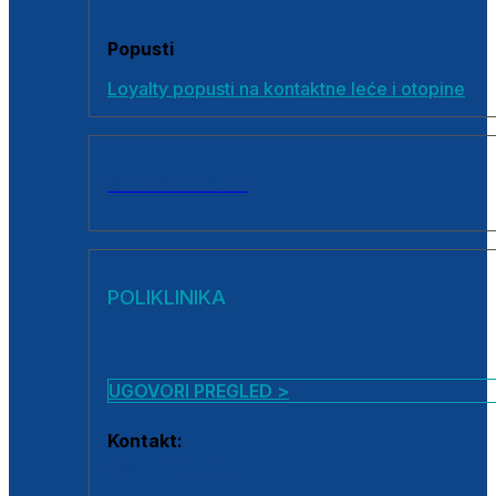
Popusti
Loyalty popusti na kontaktne leće i otopine
SVI PROIZVODI
POLIKLINIKA
UGOVORI PREGLED >
Kontakt:
0800 222 025