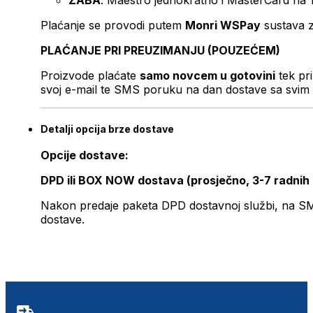
ZABA
: Maestro jednokratno i MasterCard na 
Plaćanje se provodi putem
Monri WSPay
sustava z
PLAĆANJE PRI PREUZIMANJU (POUZEĆEM)
Proizvode plaćate
samo novcem u gotovini
tek pr
svoj e-mail te SMS poruku na dan dostave sa svim 
Detalji opcija brze dostave
Opcije dostave:
DPD ili BOX NOW dostava (prosječno, 3-7 radnih
Nakon predaje paketa DPD dostavnoj službi, na SMS 
dostave.