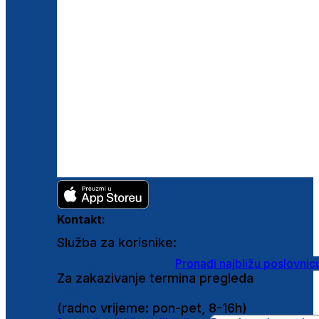
Kontakt:
Služba za korisnike:
shop@ghetaldus.hr
Pronađi najbližu poslovnic
Za zakazivanje termina pregleda
0800 222 025
(radno vrijeme: pon-pet, 8-16h)