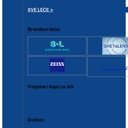
SVE LEĆE >
Brendovi leća:
SVI BRANDOV
Otopine i kapi za oči
Sve otopine za kontaktne leće
Sve kapi za oči
Dodaci