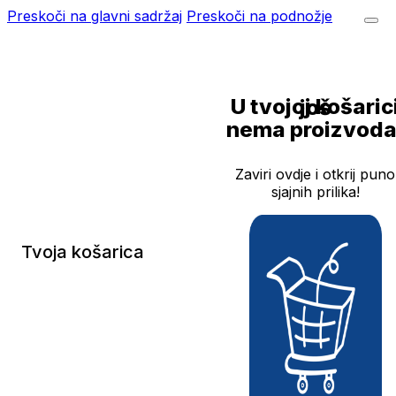
Preskoči na glavni sadržaj
Preskoči na podnožje
U tvojoj košarici još
nema proizvoda
Zaviri ovdje i otkrij puno
sjajnih prilika!
Tvoja košarica