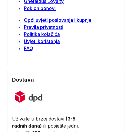
Ghetaldus Loyalty
Poklon bonovi
Opći uvjeti poslovanja i kupnje
Pravila privatnosti
Politika kolačića
Uvjeti korištenja
FAQ
Dostava
Uživajte u brzoj dostavi
(3-5
radnih dana)
ili posjetite jednu