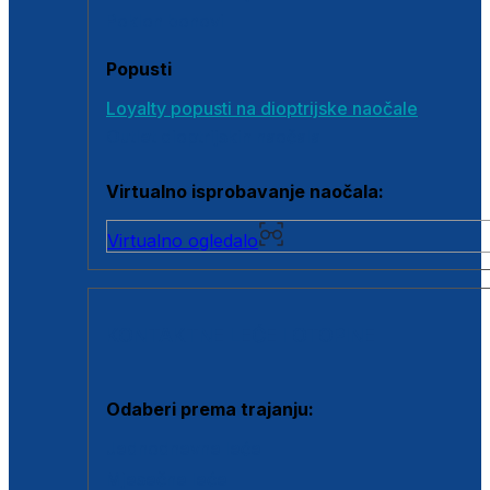
Poklon bonovi
Popusti
Loyalty popusti na dioptrijske naočale
Outlet dioptrijskih naočala
Virtualno isprobavanje naočala:
Virtualno ogledalo
KONTAKTNE LEĆE I OTOPINE
Odaberi prema trajanju:
Jednodnevne leće
Mjesečne leće