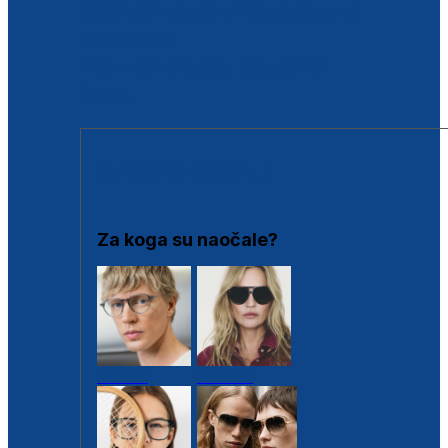
BESPLATNA KONTROLA SLUHA
Poslovnice
Proizvodi s loyalty popustima
Outlet
SUNČANE NAOČALE
Za koga su naočale?
Muške
Ženske