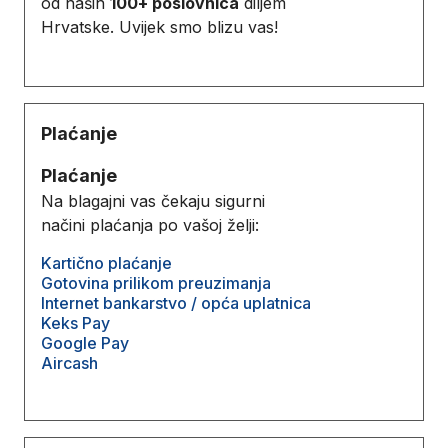
od naših
100+ poslovnica
diljem
Hrvatske. Uvijek smo blizu vas!
Plaćanje
Plaćanje
Na blagajni vas čekaju sigurni
načini plaćanja po vašoj želji:
Kartično plaćanje
Gotovina prilikom preuzimanja
Internet bankarstvo / opća uplatnica
Keks Pay
Google Pay
Aircash