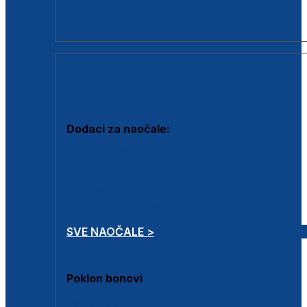
Dodaci za dioptrijske naočale
Poklon bonovi
DODACI
Dodaci za naočale:
Krpice za čišćenje
Kutijice za naočale
Sprejevi za čišćenje
Lančići za naočale
SVE NAOČALE >
Poklon bonovi
Poklon bonovi