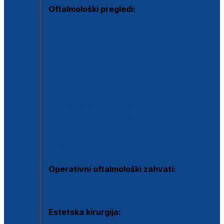
Oftalmološki pregledi:
Specijalistički oftalmološki pregled
Pregled za kontaktne leće
Pregled vidnog polja (OCT)
Dječja oftalmologija
Kontrola očnog tlaka
Drugo mišljenje oftalmologa
Retinološka ambulanta
Dijagnostika i liječenje upalnih očnih bolesti
Dijagnostika i liječenje glaukomske bolesti
Dijagnostika sive mrene ili katarakte
Operativni oftalmološki zahvati:
Ultrazvučna operacija mrene ili katarakta
Estetska kirurgija: