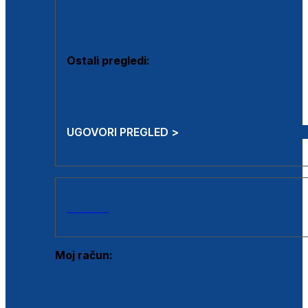
Estetska kirurgija i mali operativni zahvati
Aplikacija botoxa
Ostali pregledi:
Medicina rada
Sistematski pregled
UGOVORI PREGLED >
AKCIJE
Moj račun:
Prijava postojećeg korisnika
Registracija novog korisnika
Zaboravljena lozinka