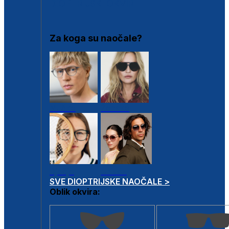
DIOPTRIJSKI OKVIRI
Za koga su naočale?
Muške
Ženske
Dječje
Unisex
SVE DIOPTRIJSKE NAOČALE >
Oblik okvira: