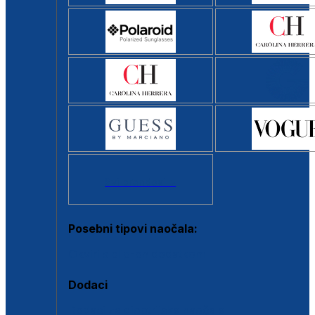
Svi brendovi >
Posebni tipovi naočala:
Okviri s clip-on dodatkom
Dodaci
Dodaci za dioptrijske naočale