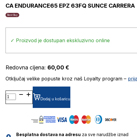
CA ENDURANCE65 EPZ 63FQ SUNCE CARRERA
Best Buy
✓ Proizvod je dostupan ekskluzivno online
Redovna cijena:
60,00
€
Otključaj velike popuste kroz naš Loyalty program –
pri
CA
ENDURANCE65
Dodaj u košaricu
EPZ
63FQ
SUNCE
CARRERA
količina
Besplatna dostava na adresu
za sve narudžbe iznad