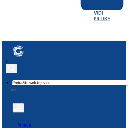
VIDI
PRILIKE
Traži
Prijava