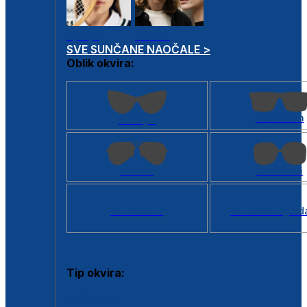
Dječje
Unisex
SVE SUNČANE NAOČALE >
Oblik okvira:
Kvadratan
Cat eye
Aviator
Četvrtasti
Svi oblici >
Virtualno ogled
Tip okvira:
Puni okvir