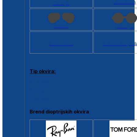
Kvadratan
Cat eye
Aviator
Okrugli
Svi oblici >
Virtualno ogled
Tip okvira:
Puni okvir
Clip-on
Poluokvir
Brend dioptrijskih okvira